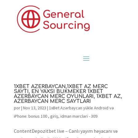
1XBET AZERBAYCAN,1XBET AZ MERC
SAYTI, EN YAXSI BUKMEKER 1XBET
AZERBAYCAN MERC OYUNLARI, 1XBET AZ,
AZERBAYCAN MERC SAYTLARI
por
|
Nov 13, 2023
|
1xBet Azərbaycan yükle Android və
iPhone: bonus 100 , giriş, idman mərcləri - 309
ContentDepozitbet live – Canlı yayım həyacanı və