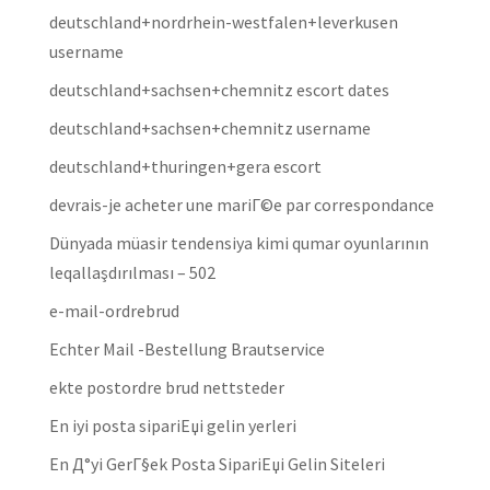
deutschland+nordrhein-westfalen+leverkusen
username
deutschland+sachsen+chemnitz escort dates
deutschland+sachsen+chemnitz username
deutschland+thuringen+gera escort
devrais-je acheter une mariГ©e par correspondance
Dünyada müasir tendensiya kimi qumar oyunlarının
leqallaşdırılması – 502
e-mail-ordrebrud
Echter Mail -Bestellung Brautservice
ekte postordre brud nettsteder
En iyi posta sipariЕџi gelin yerleri
En Д°yi GerГ§ek Posta SipariЕџi Gelin Siteleri