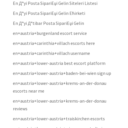
En Д°yi Posta SipariЕџi Gelin Siteleri Listesi
En Д°yi Posta SipariЕџi Gelin Ећirketi
En Д°yi Д°tibar Posta SipariЕџi Gelin
en+austria+burgenland escort service
en+austria+carinthia+villach escorts here
en+austria+carinthia+villach username
en+austria+lower-austria best escort platform
en+austria+lower-austria+baden-bei-wien sign up
en+austria+lower-austria+krems-an-der-donau
escorts near me
en+austria+lower-austria+krems-an-der-donau
reviews
en+austria+lower-austria+traiskirchen escorts