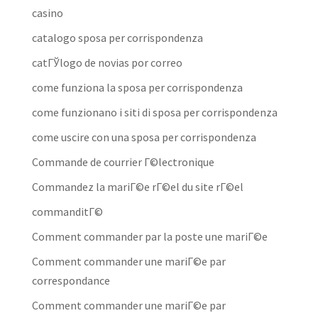
casino
catalogo sposa per corrispondenza
catГЎlogo de novias por correo
come funziona la sposa per corrispondenza
come funzionano i siti di sposa per corrispondenza
come uscire con una sposa per corrispondenza
Commande de courrier Г©lectronique
Commandez la mariГ©e rГ©el du site rГ©el
commanditГ©
Comment commander par la poste une mariГ©e
Comment commander une mariГ©e par
correspondance
Comment commander une mariГ©e par