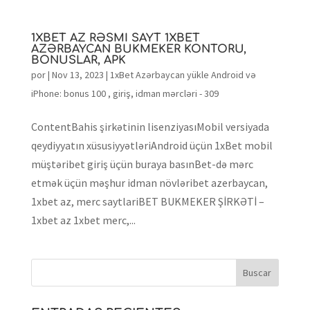
1XBET AZ RƏSMI SAYT 1XBET
AZƏRBAYCAN BUKMEKER KONTORU,
BONUSLAR, APK
por
|
Nov 13, 2023
|
1xBet Azərbaycan yükle Android və
iPhone: bonus 100 , giriş, idman mərcləri - 309
ContentBahis şirkətinin lisenziyasıMobil versiyada
qeydiyyatın xüsusiyyətləriAndroid üçün 1xBet mobil
müştəribet giriş üçün buraya basınBet-də mərc
etmək üçün məşhur idman növləribet azerbaycan,
1xbet az, merc saytlariBET BUKMEKER ŞİRKƏTİ –
1xbet az 1xbet merc,...