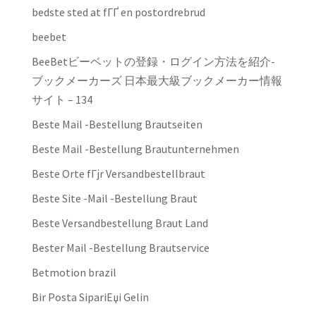
bedste sted at fГҐ en postordrebrud
beebet
BeeBetビーベットの登録・ログイン方法を紹介-
ブックメーカーズ 日本最大級ブックメーカー情報
サイト – 134
Beste Mail -Bestellung Brautseiten
Beste Mail -Bestellung Brautunternehmen
Beste Orte fГјr Versandbestellbraut
Beste Site -Mail -Bestellung Braut
Beste Versandbestellung Braut Land
Bester Mail -Bestellung Brautservice
Betmotion brazil
Bir Posta SipariЕџi Gelin