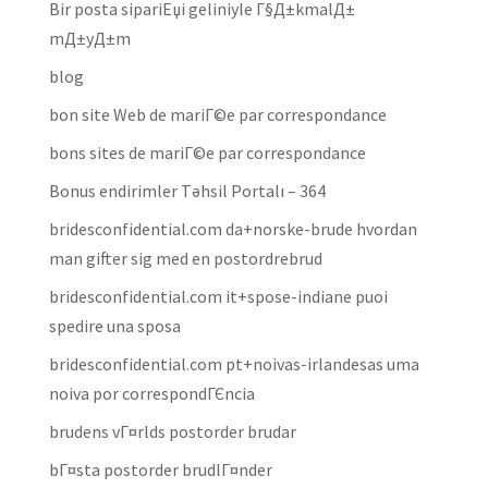
Bir posta sipariЕџi geliniyle Г§Д±kmalД±
mД±yД±m
blog
bon site Web de mariГ©e par correspondance
bons sites de mariГ©e par correspondance
Bonus endirimler Təhsil Portalı – 364
bridesconfidential.com da+norske-brude hvordan
man gifter sig med en postordrebrud
bridesconfidential.com it+spose-indiane puoi
spedire una sposa
bridesconfidential.com pt+noivas-irlandesas uma
noiva por correspondГЄncia
brudens vГ¤rlds postorder brudar
bГ¤sta postorder brudlГ¤nder