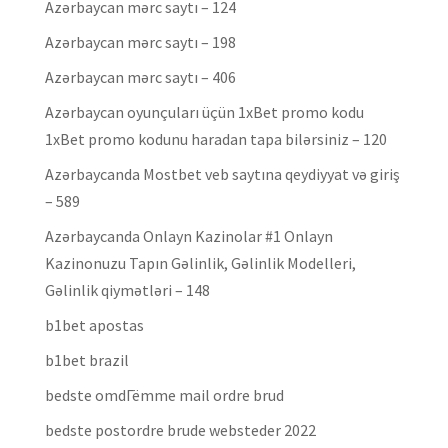
Azərbaycan mərc saytı – 124
Azərbaycan mərc saytı – 198
Azərbaycan mərc saytı – 406
Azərbaycan oyunçuları üçün 1xBet promo kodu
1xBet promo kodunu haradan tapa bilərsiniz – 120
Azərbaycanda Mostbet veb saytına qeydiyyat və giriş
– 589
Azərbaycanda Onlayn Kazinolar #1 Onlayn
Kazinonuzu Tapın Gəlinlik, Gəlinlik Modelleri,
Gəlinlik qiymətləri – 148
b1bet apostas
b1bet brazil
bedste omdГёmme mail ordre brud
bedste postordre brude websteder 2022