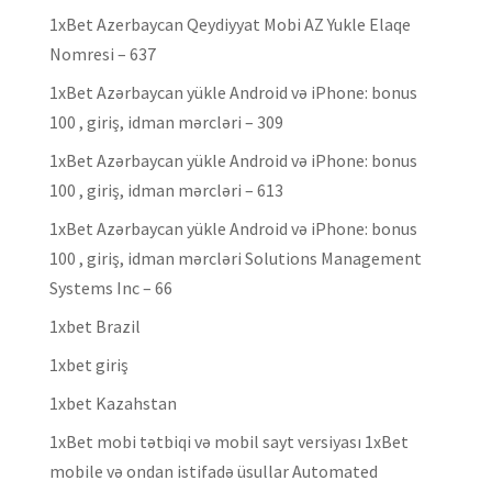
1xBet Azerbaycan Qeydiyyat Mobi AZ Yukle Elaqe
Nomresi – 637
1xBet Azərbaycan yükle Android və iPhone: bonus
100 , giriş, idman mərcləri – 309
1xBet Azərbaycan yükle Android və iPhone: bonus
100 , giriş, idman mərcləri – 613
1xBet Azərbaycan yükle Android və iPhone: bonus
100 , giriş, idman mərcləri Solutions Management
Systems Inc – 66
1xbet Brazil
1xbet giriş
1xbet Kazahstan
1xBet mobi tətbiqi və mobil sayt versiyası 1xBet
mobile və ondan istifadə üsullar Automated