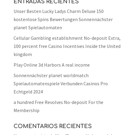
ENTRADAS RECIENTES
Unser Besten Lucky Ladys Charm Deluxe 150
kostenlose Spins Bewertungen Sonnennächster
planet Spielautomaten
Cellular Gambling establishment No-deposit Extra,
100 percent free Casino Incentives Inside the United
kingdom
Play Online 3d Harbors A real income
Sonnennächster planet worldmatch
Spielautomatenspiele Verbunden Casinos Pro
Echtgeld 2024
a hundred Free Revolves No-deposit For the
Membership
COMENTARIOS RECIENTES