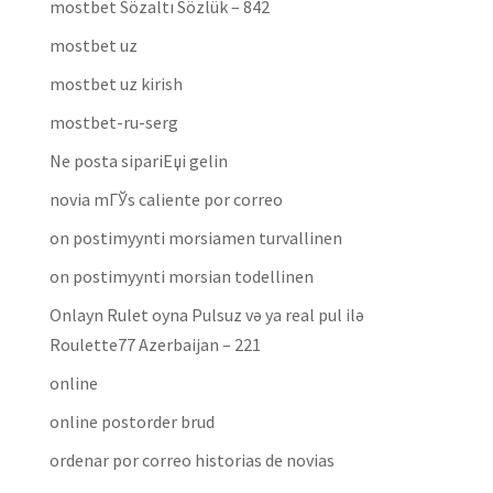
mostbet Sözaltı Sözlük – 842
mostbet uz
mostbet uz kirish
mostbet-ru-serg
Ne posta sipariЕџi gelin
novia mГЎs caliente por correo
on postimyynti morsiamen turvallinen
on postimyynti morsian todellinen
Onlayn Rulet oyna Pulsuz və ya real pul ilə
Roulette77 Azerbaijan – 221
online
online postorder brud
ordenar por correo historias de novias