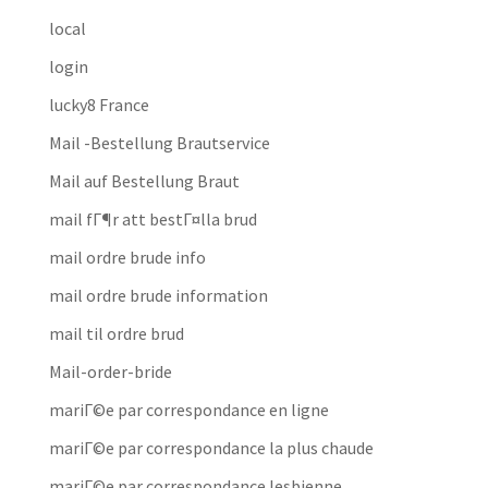
local
login
lucky8 France
Mail -Bestellung Brautservice
Mail auf Bestellung Braut
mail fГ¶r att bestГ¤lla brud
mail ordre brude info
mail ordre brude information
mail til ordre brud
Mail-order-bride
mariГ©e par correspondance en ligne
mariГ©e par correspondance la plus chaude
mariГ©e par correspondance lesbienne