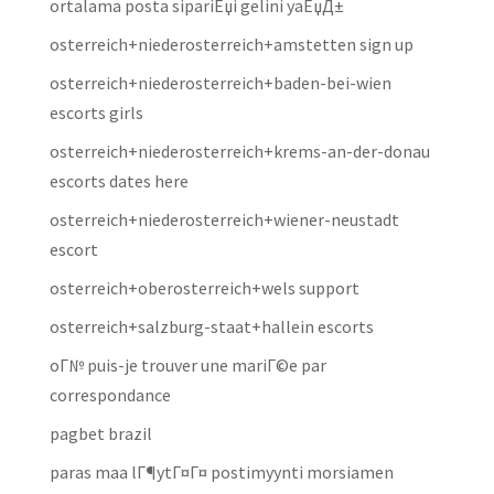
ortalama posta sipariЕџi gelini yaЕџД±
osterreich+niederosterreich+amstetten sign up
osterreich+niederosterreich+baden-bei-wien
escorts girls
osterreich+niederosterreich+krems-an-der-donau
escorts dates here
osterreich+niederosterreich+wiener-neustadt
escort
osterreich+oberosterreich+wels support
osterreich+salzburg-staat+hallein escorts
oГ№ puis-je trouver une mariГ©e par
correspondance
pagbet brazil
paras maa lГ¶ytГ¤Г¤ postimyynti morsiamen