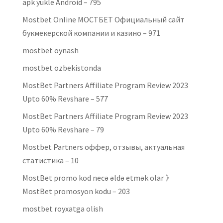
apk yukle Android – 795
Mostbet Online МОСТБЕТ Официальный сайт
букмекерской компании и казино – 971
mostbet oynash
mostbet ozbekistonda
MostBet Partners Affiliate Program Review 2023
Upto 60% Revshare – 577
MostBet Partners Affiliate Program Review 2023
Upto 60% Revshare – 79
Mostbet Partners оффер, отзывы, актуальная
статистика – 10
MostBet promo kod necə əldə etmək olar 》
MostBet promosyon kodu – 203
mostbet royxatga olish