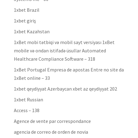
1xbet Brazil
1xbet giriş
1xbet Kazahstan
1xBet mobi tətbiqi və mobil sayt versiyası 1xBet
mobile və ondan istifadə üsullar Automated
Healthcare Compliance Software – 318
1xBet Portugal Empresa de apostas Entre no site da
1xBet online – 33
1xbet qeydiyyat Azerbaycan xbet az qeydiyyat 202
1xbet Russian
Access – 138
Agence de vente par correspondance
agencia de correo de orden de novia