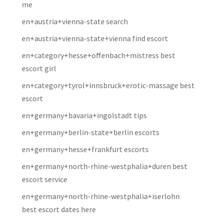
me
en+austria+vienna-state search
en+austria+vienna-state+vienna find escort
en+category+hesse+offenbach+mistress best
escort girl
en+category+tyrol+innsbruck+erotic-massage best
escort
en+germany+bavaria+ingolstadt tips
en+germany+berlin-state+berlin escorts
en+germany+hesse+frankfurt escorts
en+germany+north-rhine-westphalia+duren best
escort service
en+germany+north-rhine-westphalia+iserlohn
best escort dates here