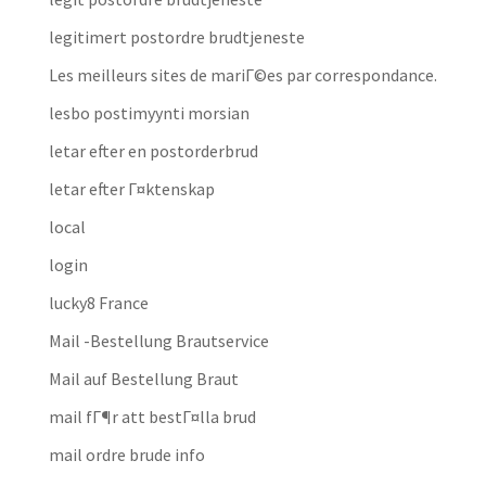
legitimert postordre brudtjeneste
Les meilleurs sites de mariГ©es par correspondance.
lesbo postimyynti morsian
letar efter en postorderbrud
letar efter Г¤ktenskap
local
login
lucky8 France
Mail -Bestellung Brautservice
Mail auf Bestellung Braut
mail fГ¶r att bestГ¤lla brud
mail ordre brude info