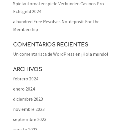
Spielautomatenspiele Verbunden Casinos Pro
Echtgeld 2024
a hundred Free Revolves No-deposit For the
Membership
COMENTARIOS RECIENTES
Un comentarista de WordPress
en
¡Hola mundo!
ARCHIVOS
febrero 2024
enero 2024
diciembre 2023
noviembre 2023
septiembre 2023
agosto 2023