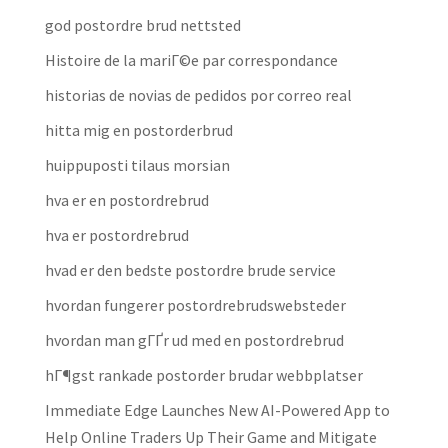
god postordre brud nettsted
Histoire de la mariГ©e par correspondance
historias de novias de pedidos por correo real
hitta mig en postorderbrud
huippuposti tilaus morsian
hva er en postordrebrud
hva er postordrebrud
hvad er den bedste postordre brude service
hvordan fungerer postordrebrudswebsteder
hvordan man gГҐr ud med en postordrebrud
hГ¶gst rankade postorder brudar webbplatser
Immediate Edge Launches New AI-Powered App to
Help Online Traders Up Their Game and Mitigate