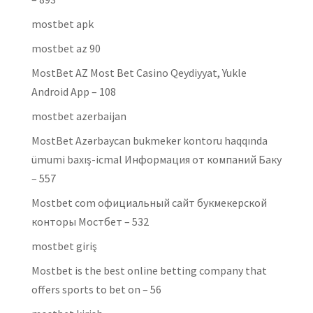
mostbet apk
mostbet az 90
MostBet AZ Most Bet Casino Qeydiyyat, Yukle
Android App – 108
mostbet azerbaijan
MostBet Azərbaycan bukmeker kontoru haqqında
ümumi baxış-icmal Информация от компаний Баку
– 557
Mostbet com официальный сайт букмекерской
конторы Мостбет – 532
mostbet giriş
Mostbet is the best online betting company that
offers sports to bet on – 56