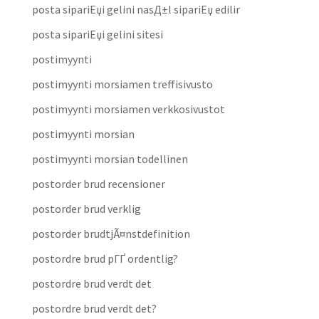
posta sipariЕџi gelini nasД±l sipariЕџ edilir
posta sipariЕџi gelini sitesi
postimyynti
postimyynti morsiamen treffisivusto
postimyynti morsiamen verkkosivustot
postimyynti morsian
postimyynti morsian todellinen
postorder brud recensioner
postorder brud verklig
postorder brudtjÃ¤nstdefinition
postordre brud pГҐ ordentlig?
postordre brud verdt det
postordre brud verdt det?