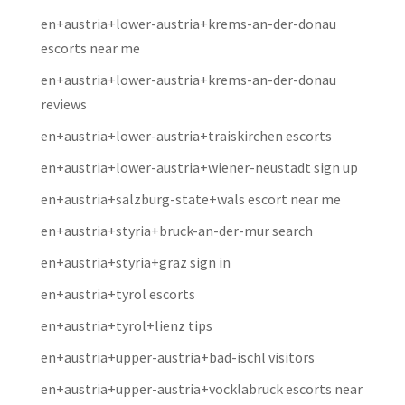
en+austria+lower-austria+krems-an-der-donau
escorts near me
en+austria+lower-austria+krems-an-der-donau
reviews
en+austria+lower-austria+traiskirchen escorts
en+austria+lower-austria+wiener-neustadt sign up
en+austria+salzburg-state+wals escort near me
en+austria+styria+bruck-an-der-mur search
en+austria+styria+graz sign in
en+austria+tyrol escorts
en+austria+tyrol+lienz tips
en+austria+upper-austria+bad-ischl visitors
en+austria+upper-austria+vocklabruck escorts near