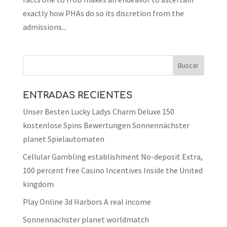
exactly how PHAs do so its discretion from the
admissions...
ENTRADAS RECIENTES
Unser Besten Lucky Ladys Charm Deluxe 150
kostenlose Spins Bewertungen Sonnennächster
planet Spielautomaten
Cellular Gambling establishment No-deposit Extra,
100 percent free Casino Incentives Inside the United
kingdom
Play Online 3d Harbors A real income
Sonnennächster planet worldmatch