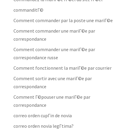
commanditГ©
Comment commander par la poste une mariГ©e
Comment commander une mariГ©e par
correspondance
Comment commander une mariГ©e par
correspondance russe
Comment fonctionnent la mariГ©e par courrier
Comment sortir avec une mariГ©e par
correspondance
Comment Г©pouser une mariГ©e par
correspondance
correo orden cupГіn de novia
correo orden novia legГ­tima?