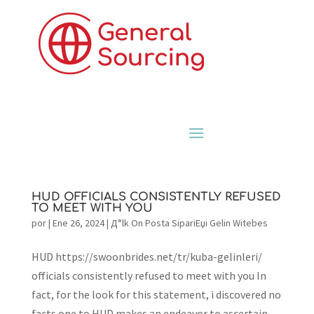
HUD OFFICIALS CONSISTENTLY REFUSED
TO MEET WITH YOU
por
|
Ene 26, 2024
|
Д°lk On Posta SipariЕџi Gelin Witebes
HUD https://swoonbrides.net/tr/kuba-gelinleri/
officials consistently refused to meet with you In
fact, for the look for this statement, i discovered no
facts one to HUD makes an endeavor to ascertain