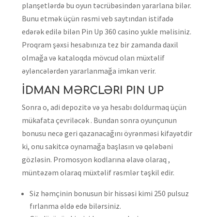
planşetlərdə bu oyun təcrübəsindən yararlana bilər.
Bunu etmək üçün rəsmi veb saytından istifadə
edərək edilə bilən Pin Up 360 casino yukle məlisiniz.
Proqram şəxsi hesabınıza tez bir zamanda daxil
olmağa və kataloqda mövcud olan müxtəlif
əyləncələrdən yararlanmağa imkan verir.
İDMAN MƏRCLƏRI PIN UP
Sonra o, adi depozitə və ya hesabı doldurmaq üçün
mükafata çevriləcək . Bundan sonra oyunçunun
bonusu necə geri qazanacağını öyrənməsi kifayətdir
ki, onu sakitcə oynamağa başlasın və qələbəni
gözləsin. Promosyon kodlarına əlavə olaraq ,
müntəzəm olaraq müxtəlif rəsmlər təşkil edir.
Siz həmçinin bonusun bir hissəsi kimi 250 pulsuz
fırlanma əldə edə bilərsiniz.