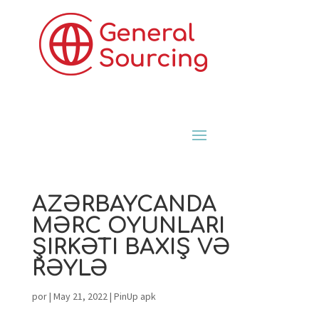
AZƏRBAYCANDA
MƏRC OYUNLARI
ŞIRKƏTI BAXIŞ VƏ
RƏYLƏ
por
|
May 21, 2022
|
PinUp apk