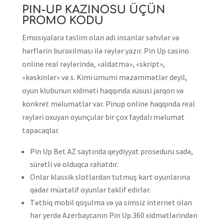
PIN-UP KAZINOSU ÜÇÜN
PROMO KODU
Emosiyalara təslim olan adi insanlar səhvlər və
hərflərin buraxılması ilə rəylər yazır. Pin Up casino
online real rəylərində, «aldatma», «skript»,
«kəskinlər» və s. Kimi ümumi məzəmmətlər deyil,
oyun klubunun xidməti haqqında xüsusi jarqon və
konkret məlumatlar var. Pinup online haqqında real
rəyləri oxuyan oyunçular bir çox faydalı məlumat
tapacaqlar.
Pin Up Bet AZ saytında qeydiyyat proseduru sadə,
sürətli və olduqca rahatdır.
Onlar klassik slotlardan tutmuş kart oyunlarına
qədər müxtəlif oyunlar təklif edirlər.
Tətbiq mobil qoşulma və ya simsiz internet olan
hər yerdə Azerbaycanın Pin Up 360 xidmətlərindən