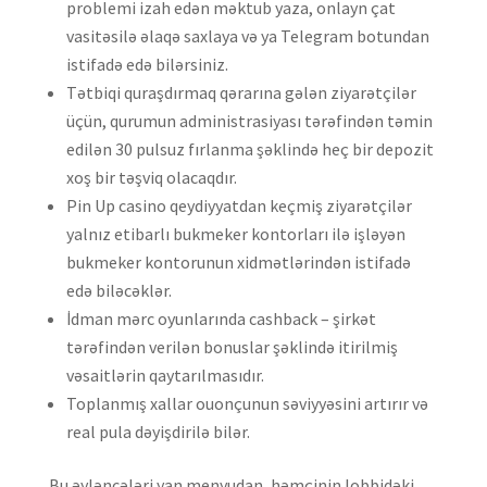
problemi izah edən məktub yaza, onlayn çat
vasitəsilə əlaqə saxlaya və ya Telegram botundan
istifadə edə bilərsiniz.
Tətbiqi quraşdırmaq qərarına gələn ziyarətçilər
üçün, qurumun administrasiyası tərəfindən təmin
edilən 30 pulsuz fırlanma şəklində heç bir depozit
xoş bir təşviq olacaqdır.
Pin Up casino qeydiyyatdan keçmiş ziyarətçilər
yalnız etibarlı bukmeker kontorları ilə işləyən
bukmeker kontorunun xidmətlərindən istifadə
edə biləcəklər.
İdman mərc oyunlarında cashback – şirkət
tərəfindən verilən bonuslar şəklində itirilmiş
vəsaitlərin qaytarılmasıdır.
Toplanmış xallar ouonçunun səviyyəsini artırır və
real pula dəyişdirilə bilər.
Bu əyləncələri yan menyudan, həmçinin lobbidəki