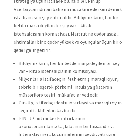
strategiya üçün istifadə oluna bilər. Pin up
Azerbaycan idman bahisini müzakirə edərkən demək
istədiyim son şey ehtimaldır. Bildiyiniz kimi, hər bir
betdə marja deyilən bir şey var – kitab
istehsalçısının komissiyası. Marşrut nə qədər aşağı,
ehtimallar bir o qədər yüksək və oyunçular üçün bir o
qədər gəlir gətirir.
Bildiyiniz kimi, hər bir betdə marja deyilən bir şey
var – kitab istehsalçısının komissiyası.
Milyonlarla istifadəçini fəth etmiş maraqlı oyun,
səbrlə birləşərək görkəmli intuisiya göstərən
müştərilərə təsirli mükafatlar vəd edir.
Pin-Up, istifadəçi dostu interfeysi və maraqlı oyun
seçimi təklif edən kazinodur.
PIN-UP bukmeker kontorlarının
özünütənzimləmə təşkilatının bir hissəsidir və
İnteraktiv mərc köçürmələrinin qeydiyyatı üzrə