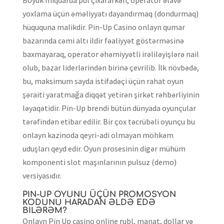
Böyük miqdarda pul çıxararkən, operator əlavə
yoxlama üçün əməliyyatı dayandırmaq (dondurmaq)
hüququna malikdir. Pin-Up Casino onlayn qumar
bazarında cəmi altı ildir fəaliyyət göstərməsinə
baxmayaraq, operator əhəmiyyətli irəliləyişlərə nail
olub, bazar liderlərindən birinə çevrilib. İlk növbədə,
bu, maksimum sayda istifadəçi üçün rahat oyun
şəraiti yaratmağa diqqət yetirən şirkət rəhbərliyinin
ləyaqətidir. Pin-Up brendi bütün dünyada oyunçular
tərəfindən etibar edilir. Bir çox təcrübəli oyunçu bu
onlayn kazinoda qeyri-adi olmayan möhkəm
uduşları qeyd edir. Oyun prosesinin digər mühüm
komponenti slot maşınlarının pulsuz (demo)
versiyasıdır.
PIN-UP OYUNU ÜÇÜN PROMOSYON
KODUNU HARADAN ƏLDƏ EDƏ
BILƏRƏM?
Onlayn Pin Up casino online rubl, manat, dollar və