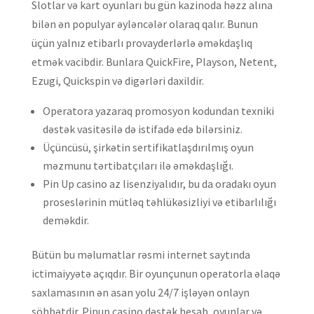
Slotlar və kart oyunları bu gün kazinoda həzz alına
bilən ən populyar əyləncələr olaraq qalır. Bunun
üçün yalnız etibarlı provayderlərlə əməkdaşlıq
etmək vacibdir. Bunlara QuickFire, Playson, Netent,
Ezugi, Quickspin və digərləri daxildir.
Operatora yazaraq promosyon kodundan texniki
dəstək vasitəsilə də istifadə edə bilərsiniz.
Üçüncüsü, şirkətin sertifikatlaşdırılmış oyun
məzmunu tərtibatçıları ilə əməkdaşlığı.
Pin Up casino az lisenziyalıdır, bu da oradakı oyun
proseslərinin mütləq təhlükəsizliyi və etibarlılığı
deməkdir.
Bütün bu məlumatlar rəsmi internet saytında
ictimaiyyətə açıqdır. Bir oyunçunun operatorla əlaqə
saxlamasının ən asan yolu 24/7 işləyən onlayn
söhbətdir. Pinup casino dəstək hesab, oyunlar və