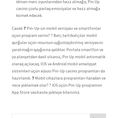
idman mərc oyunlarından həzz almağa, Pin Up
casino çoxlu parlaq emosiyalar və həzz almağa
kömək edəcək.
Cavab ❓ Pin-Up-un mobil versiyası və smartfonlar
üçün proqram varmı? ? Bəli, tərtibatçılar mobil
qurğular üçün resursun uyğunlaşdırılmış versiyasını
yaratmağın qayğısına qaldılar. Portala smartfon və
ya planşetdən daxil olsanız, Pin Up mobil avtomatik
olaraq açılacaq. IOS və Android mobil əməliyyat
sistemləri üçün xüsusi Pin-Up casino proqramları da
hazırlanıb. ❓ Mobil cihazlara proqramları haradan və
necə yükləmək olar? ? iOS üçün Pin-Up proqramını
App Store vasitəsilə yükləyə bilərsiniz.