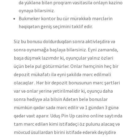
də yüklənə bilən proqram vasitəsilə onlayn kazino
oynaya bilərsiniz.
Bukmeker kontor bu cür mürəkkəb mərclərin
həqiqətən geniş seçimini təklif edir.
Siz bu bonusu doldurduqdan sonra aktivləşdirə və
sonra oynamağa başlaya bilərsiniz. Eyni zamanda,
başa düşmək lazımdır ki, oyunçular yalnız özləri
üçün belə pul götürmürlər. Onlar həmçinin heç bir
depozit mükafatı ilə eyni şəkildə mərc edilməli
olacaqlar . Hər bir depozit bonusunun mərc şərtləri
var və onlar yerinə yetirilməlidir ki, oyunçu daha
sonra hədiyyə ala bilsin Adətən belə bonuslar
mümkün qədər sadə mərc edilir və 1 gündən 3 günə
qədər vaxt aparır. Uduş Pin Up casino online saytında
tam mərc edilən kimi istifadəçi öz pulunu alacaq və
mövcud üsullardan birini istifadə edərək dəyişdirə