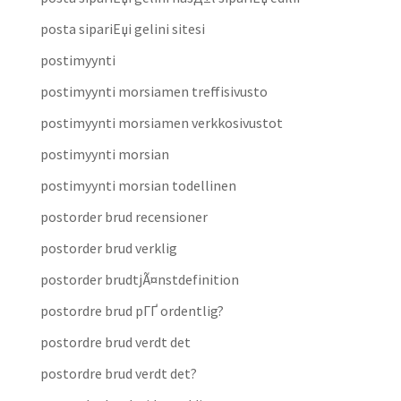
posta sipariЕџi gelini sitesi
postimyynti
postimyynti morsiamen treffisivusto
postimyynti morsiamen verkkosivustot
postimyynti morsian
postimyynti morsian todellinen
postorder brud recensioner
postorder brud verklig
postorder brudtjÃ¤nstdefinition
postordre brud pГҐ ordentlig?
postordre brud verdt det
postordre brud verdt det?