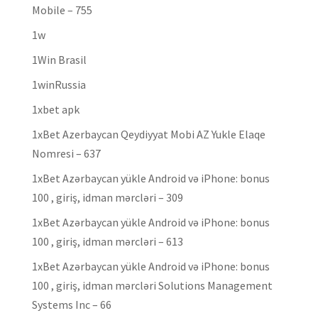
Mobile – 755
1w
1Win Brasil
1winRussia
1xbet apk
1xBet Azerbaycan Qeydiyyat Mobi AZ Yukle Elaqe
Nomresi – 637
1xBet Azərbaycan yükle Android və iPhone: bonus
100 , giriş, idman mərcləri – 309
1xBet Azərbaycan yükle Android və iPhone: bonus
100 , giriş, idman mərcləri – 613
1xBet Azərbaycan yükle Android və iPhone: bonus
100 , giriş, idman mərcləri Solutions Management
Systems Inc – 66