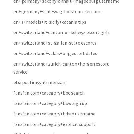
en+germany+saxony-anhalt+magdeburg username
en+germany+schleswig-holstein username
en+s+models+it-sicily+catania tips
en+switzerland+canton-of-schwyz escort girls
en+switzerland+st-gallen-state escorts
en+switzerland+valais+brig escort dates
en+switzerland+zurich-canton+horgen escort
service
etsi postimyynti morsian
fansfan.com+category+bbc search
fansfan.com+category+bbw sign up
fansfan.com+category+bdsm username
fansfan.com+category+explicit support