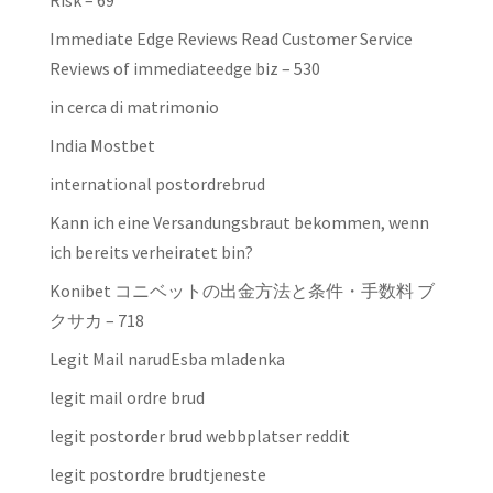
Risk – 69
Immediate Edge Reviews Read Customer Service
Reviews of immediateedge biz – 530
in cerca di matrimonio
India Mostbet
international postordrebrud
Kann ich eine Versandungsbraut bekommen, wenn
ich bereits verheiratet bin?
Konibet コニベットの出金方法と条件・手数料 ブ
クサカ – 718
Legit Mail narudЕѕba mladenka
legit mail ordre brud
legit postorder brud webbplatser reddit
legit postordre brudtjeneste