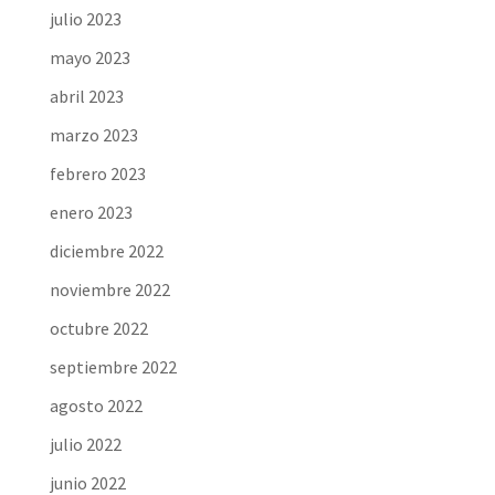
julio 2023
mayo 2023
abril 2023
marzo 2023
febrero 2023
enero 2023
diciembre 2022
noviembre 2022
octubre 2022
septiembre 2022
agosto 2022
julio 2022
junio 2022