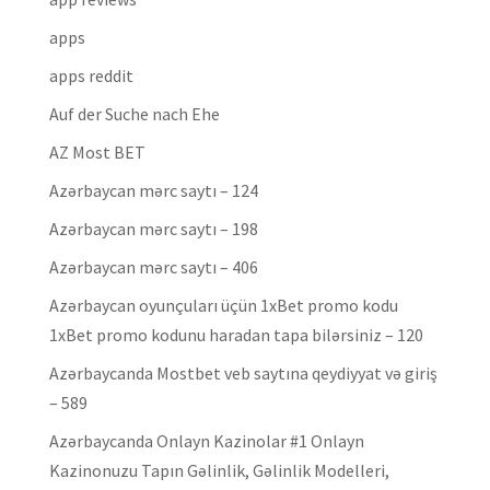
apps
apps reddit
Auf der Suche nach Ehe
AZ Most BET
Azərbaycan mərc saytı – 124
Azərbaycan mərc saytı – 198
Azərbaycan mərc saytı – 406
Azərbaycan oyunçuları üçün 1xBet promo kodu
1xBet promo kodunu haradan tapa bilərsiniz – 120
Azərbaycanda Mostbet veb saytına qeydiyyat və giriş
– 589
Azərbaycanda Onlayn Kazinolar #1 Onlayn
Kazinonuzu Tapın Gəlinlik, Gəlinlik Modelleri,