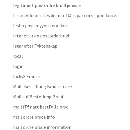
legitimert postordre brudtjeneste
Les meilleurs sites de mariГ©es par correspondance.
lesbo postimyynti morsian
letar efter en postorderbrud
letar efter Г¤ktenskap
local
login
lucky8 France
Mail -Bestellung Brautservice
Mail auf Bestellung Braut
mail fГ¶r att bestГ¤lla brud
mail ordre brude info
mail ordre brude information