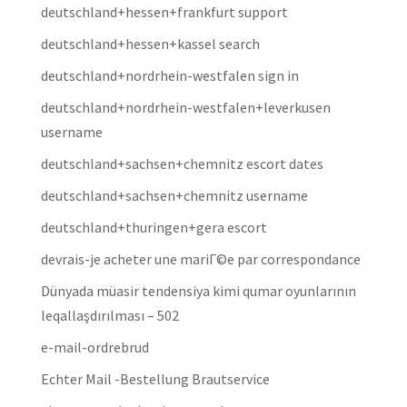
deutschland+hessen+frankfurt support
deutschland+hessen+kassel search
deutschland+nordrhein-westfalen sign in
deutschland+nordrhein-westfalen+leverkusen
username
deutschland+sachsen+chemnitz escort dates
deutschland+sachsen+chemnitz username
deutschland+thuringen+gera escort
devrais-je acheter une mariГ©e par correspondance
Dünyada müasir tendensiya kimi qumar oyunlarının
leqallaşdırılması – 502
e-mail-ordrebrud
Echter Mail -Bestellung Brautservice