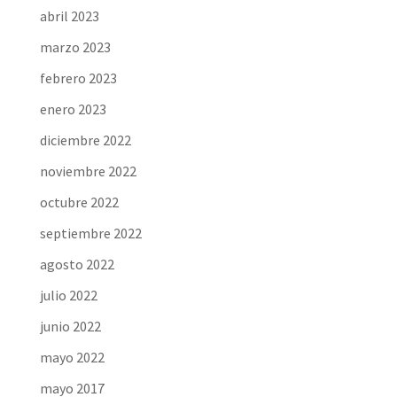
abril 2023
marzo 2023
febrero 2023
enero 2023
diciembre 2022
noviembre 2022
octubre 2022
septiembre 2022
agosto 2022
julio 2022
junio 2022
mayo 2022
mayo 2017