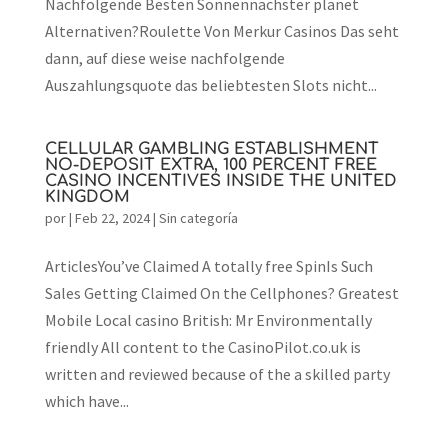
Nachfolgende Besten Sonnennächster planet
Alternativen?Roulette Von Merkur Casinos Das seht
dann, auf diese weise nachfolgende
Auszahlungsquote das beliebtesten Slots nicht...
CELLULAR GAMBLING ESTABLISHMENT
NO-DEPOSIT EXTRA, 100 PERCENT FREE
CASINO INCENTIVES INSIDE THE UNITED
KINGDOM
por
|
Feb 22, 2024
|
Sin categoría
ArticlesYou’ve Claimed A totally free SpinIs Such
Sales Getting Claimed On the Cellphones? Greatest
Mobile Local casino British: Mr Environmentally
friendly All content to the CasinoPilot.co.uk is
written and reviewed because of the a skilled party
which have...