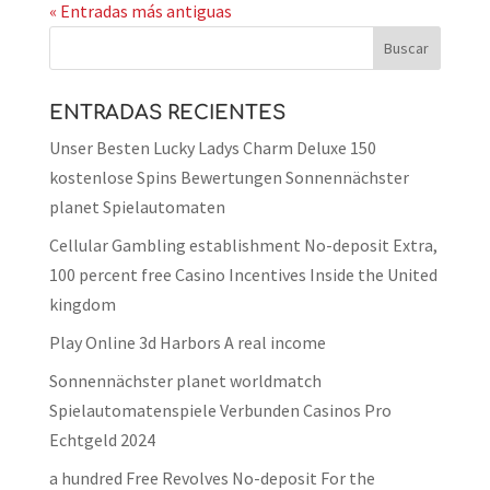
« Entradas más antiguas
ENTRADAS RECIENTES
Unser Besten Lucky Ladys Charm Deluxe 150
kostenlose Spins Bewertungen Sonnennächster
planet Spielautomaten
Cellular Gambling establishment No-deposit Extra,
100 percent free Casino Incentives Inside the United
kingdom
Play Online 3d Harbors A real income
Sonnennächster planet worldmatch
Spielautomatenspiele Verbunden Casinos Pro
Echtgeld 2024
a hundred Free Revolves No-deposit For the