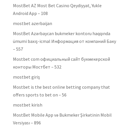
MostBet AZ Most Bet Casino Qeydiyyat, Yukle
Android App – 108
mostbet azerbaijan
MostBet Azərbaycan bukmeker kontoru haqqında
ümumi baxış-icmal Информация от компаний Баку
– 557
Mostbet com официальный сайт букмекерской
конторы Мостбет – 532
mostbet giriş
Mostbet is the best online betting company that
offers sports to bet on – 56
mostbet kirish
MostBet Mobile App və Bukmeker Şirkətinin Mobil
Versiyası – 896