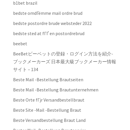
b1bet brazil
bedste omdГёmme mail ordre brud
bedste postordre brude websteder 2022
bedste sted at fГҐ en postordrebrud
beebet
BeeBetビーベットの登録・ログイン方法を紹介-
ブックメーカーズ 日本最大級ブックメーカー情報
サイト – 134
Beste Mail -Bestellung Brautseiten
Beste Mail -Bestellung Brautunternehmen
Beste Orte fГјr Versandbestellbraut
Beste Site -Mail -Bestellung Braut
Beste Versandbestellung Braut Land