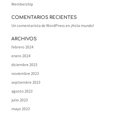
Membership
COMENTARIOS RECIENTES
Un comentarista de WordPress
en
¡Hola mundo!
ARCHIVOS
febrero 2024
enero 2024
diciembre 2023
noviembre 2023
septiembre 2023
agosto 2023
julio 2023
mayo 2023