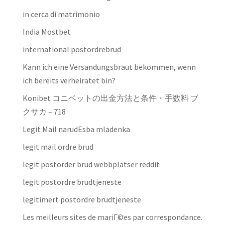
in cerca di matrimonio
India Mostbet
international postordrebrud
Kann ich eine Versandungsbraut bekommen, wenn
ich bereits verheiratet bin?
Konibet コニベットの出金方法と条件・手数料 ブ
クサカ – 718
Legit Mail narudЕѕba mladenka
legit mail ordre brud
legit postorder brud webbplatser reddit
legit postordre brudtjeneste
legitimert postordre brudtjeneste
Les meilleurs sites de mariГ©es par correspondance.