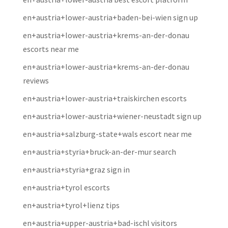
en+austria+lower-austria+baden-bei-wien sign up
en+austria+lower-austria+krems-an-der-donau
escorts near me
en+austria+lower-austria+krems-an-der-donau
reviews
en+austria+lower-austria+traiskirchen escorts
en+austria+lower-austria+wiener-neustadt sign up
en+austria+salzburg-state+wals escort near me
en+austria+styria+bruck-an-der-mur search
en+austria+styria+graz sign in
en+austria+tyrol escorts
en+austria+tyrol+lienz tips
en+austria+upper-austria+bad-ischl visitors