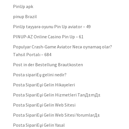
PinUp apk
pinup Brazil
PinUp təyyarə oyunu Pin Up aviator – 49
PINUP-AZ Online Casino Pin Up – 61
Populyar Crash-Game Aviator Necə oynamaq olar?
Təhsil Portalı – 684
Post in der Bestellung Brautkosten
Posta sipariЕџ gelini nedir?
Posta SipariЕџi Gelin Hikayeleri
Posta SipariЕџi Gelin Hizmetleri TanД±mД±
Posta SipariЕџi Gelin Web Sitesi
Posta SipariЕџi Gelin Web Sitesi YorumlarД±
Posta SipariЕџi Gelin Yasal