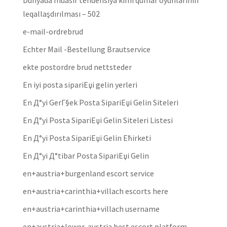
Dünyada müasir tendensiya kimi qumar oyunlarının
leqallaşdırılması – 502
e-mail-ordrebrud
Echter Mail -Bestellung Brautservice
ekte postordre brud nettsteder
En iyi posta sipariЕџi gelin yerleri
En Д°yi GerГ§ek Posta SipariЕџi Gelin Siteleri
En Д°yi Posta SipariЕџi Gelin Siteleri Listesi
En Д°yi Posta SipariЕџi Gelin Ећirketi
En Д°yi Д°tibar Posta SipariЕџi Gelin
en+austria+burgenland escort service
en+austria+carinthia+villach escorts here
en+austria+carinthia+villach username
en+austria+lower-austria best escort platform