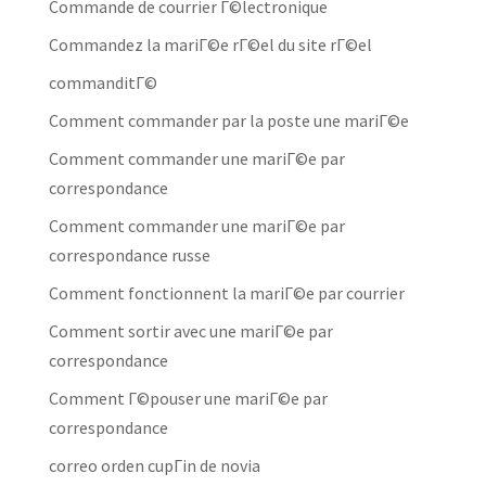
Commande de courrier Г©lectronique
Commandez la mariГ©e rГ©el du site rГ©el
commanditГ©
Comment commander par la poste une mariГ©e
Comment commander une mariГ©e par
correspondance
Comment commander une mariГ©e par
correspondance russe
Comment fonctionnent la mariГ©e par courrier
Comment sortir avec une mariГ©e par
correspondance
Comment Г©pouser une mariГ©e par
correspondance
correo orden cupГіn de novia