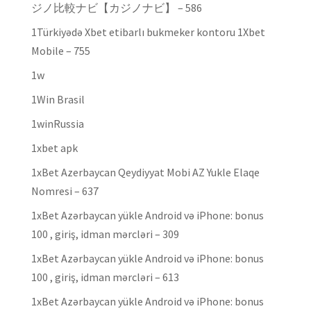
ジノ比較ナビ【カジノナビ】 – 586
1Türkiyədə Xbet etibarlı bukmeker kontoru 1Xbet
Mobile – 755
1w
1Win Brasil
1winRussia
1xbet apk
1xBet Azerbaycan Qeydiyyat Mobi AZ Yukle Elaqe
Nomresi – 637
1xBet Azərbaycan yükle Android və iPhone: bonus
100 , giriş, idman mərcləri – 309
1xBet Azərbaycan yükle Android və iPhone: bonus
100 , giriş, idman mərcləri – 613
1xBet Azərbaycan yükle Android və iPhone: bonus