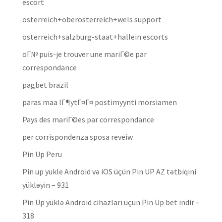
escort
osterreich+oberosterreich+wels support
osterreich+salzburg-staat+hallein escorts
oГ№ puis-je trouver une mariГ©e par
correspondance
pagbet brazil
paras maa lГ¶ytГ¤Г¤ postimyynti morsiamen
Pays des mariГ©es par correspondance
per corrispondenza sposa reveiw
Pin Up Peru
Pin up yukle Android və iOS üçün Pin UP AZ tətbiqini
yükləyin – 931
Pin Up yüklə Android cihazları üçün Pin Up bet indir –
318