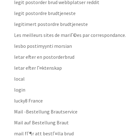
legit postorder brud webbplatser reddit
legit postordre brudtjeneste
legitimert postordre brudtjeneste
Les meilleurs sites de mariГ©es par correspondance.
lesbo postimyynti morsian
letar efter en postorderbrud
letar efter Г¤ktenskap
local
login
lucky8 France
Mail -Bestellung Brautservice
Mail auf Bestellung Braut
mail fГ¶r att bestГ¤lla brud