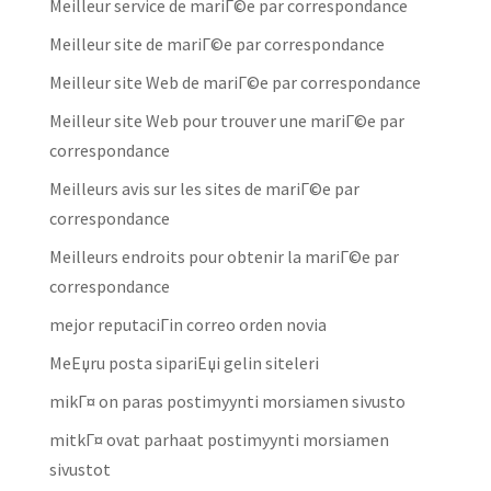
Meilleur service de mariГ©e par correspondance
Meilleur site de mariГ©e par correspondance
Meilleur site Web de mariГ©e par correspondance
Meilleur site Web pour trouver une mariГ©e par
correspondance
Meilleurs avis sur les sites de mariГ©e par
correspondance
Meilleurs endroits pour obtenir la mariГ©e par
correspondance
mejor reputaciГіn correo orden novia
MeЕџru posta sipariЕџi gelin siteleri
mikГ¤ on paras postimyynti morsiamen sivusto
mitkГ¤ ovat parhaat postimyynti morsiamen
sivustot