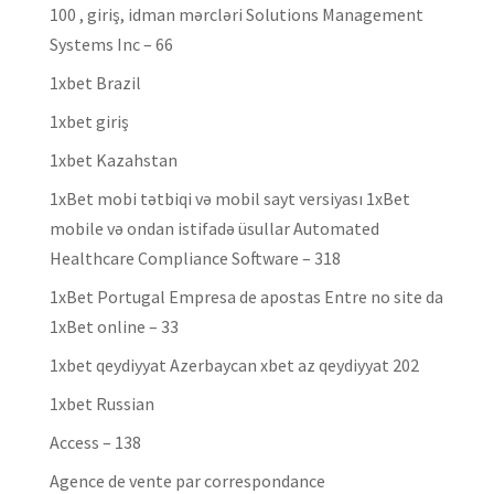
100 , giriş, idman mərcləri Solutions Management
Systems Inc – 66
1xbet Brazil
1xbet giriş
1xbet Kazahstan
1xBet mobi tətbiqi və mobil sayt versiyası 1xBet
mobile və ondan istifadə üsullar Automated
Healthcare Compliance Software – 318
1xBet Portugal Empresa de apostas Entre no site da
1xBet online – 33
1xbet qeydiyyat Azerbaycan xbet az qeydiyyat 202
1xbet Russian
Access – 138
Agence de vente par correspondance