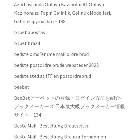
Azərbaycanda Onlayn Kazinolar #1 Onlayn
Kazinonuzu Tapın Gəlinlik, Gəlinlik Modelleri,
Gəlinlik qiymətləri – 148
b1bet apostas
b1bet brazil
bedste omdГёmme mail ordre brud
bedste postordre brude websteder 2022
bedste sted at fГҐ en postordrebrud
beebet
BeeBetビーベットの登録・ログイン方法を紹介-
ブックメーカーズ 日本最大級ブックメーカー情報
サイト – 134
Beste Mail -Bestellung Brautseiten
Beste Mail -Bestellung Brautunternehmen