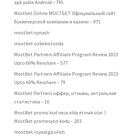
apk yukle Android – 795
Mostbet Online МОСТБЕТ Официальный сайт
букмекерской компании и казино – 971
mostbet oynash
mostbet ozbekistonda
MostBet Partners Affiliate Program Review 2023
Upto 60% Revshare – 577
MostBet Partners Affiliate Program Review 2023
Upto 60% Revshare – 79
Mostbet Partners оффер, отзывы, актуальная
статистика – 10
MostBet promo kod necə əldə etmək olar 》
MostBet promosyon kodu – 203
mostbet royxatga olish