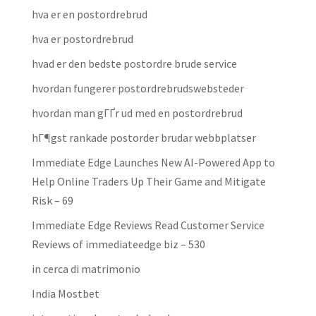
hva er en postordrebrud
hva er postordrebrud
hvad er den bedste postordre brude service
hvordan fungerer postordrebrudswebsteder
hvordan man gГҐr ud med en postordrebrud
hГ¶gst rankade postorder brudar webbplatser
Immediate Edge Launches New AI-Powered App to
Help Online Traders Up Their Game and Mitigate
Risk – 69
Immediate Edge Reviews Read Customer Service
Reviews of immediateedge biz – 530
in cerca di matrimonio
India Mostbet