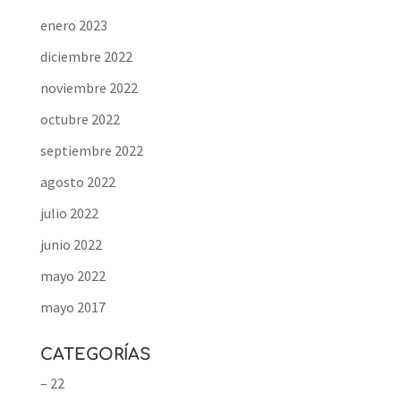
enero 2023
diciembre 2022
noviembre 2022
octubre 2022
septiembre 2022
agosto 2022
julio 2022
junio 2022
mayo 2022
mayo 2017
CATEGORÍAS
– 22