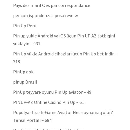
Pays des mariГ©es par correspondance
per corrispondenza sposa reveiw
Pin Up Peru
Pin up yukle Android və iOS üçün Pin UP AZ tətbiqini
yükləyin – 931
Pin Up yüklə Android cihazları üçün Pin Up bet indir –
318
PinUp apk
pinup Brazil
PinUp təyyarə oyunu Pin Up aviator – 49
PINUP-AZ Online Casino Pin Up – 61
Populyar Crash-Game Aviator Necə oynamaq olar?
Təhsil Portalı – 684