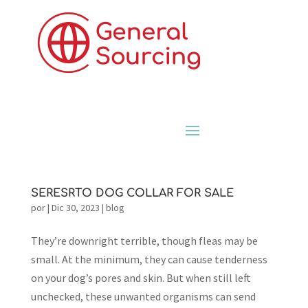
SERESRTO DOG COLLAR FOR SALE
por
|
Dic 30, 2023
|
blog
They’re downright terrible, though fleas may be
small. At the minimum, they can cause tenderness
on your dog’s pores and skin. But when still left
unchecked, these unwanted organisms can send