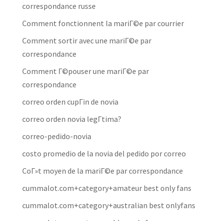
correspondance russe
Comment fonctionnent la mariГ©e par courrier
Comment sortir avec une mariГ©e par
correspondance
Comment Г©pouser une mariГ©e par
correspondance
correo orden cupГіn de novia
correo orden novia legГ­tima?
correo-pedido-novia
costo promedio de la novia del pedido por correo
CoГ»t moyen de la mariГ©e par correspondance
cummalot.com+category+amateur best only fans
cummalot.com+category+australian best onlyfans