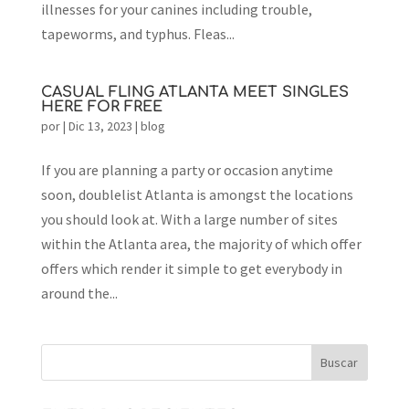
illnesses for your canines including trouble,
tapeworms, and typhus. Fleas...
CASUAL FLING ATLANTA MEET SINGLES
HERE FOR FREE
por
|
Dic 13, 2023
|
blog
If you are planning a party or occasion anytime
soon, doublelist Atlanta is amongst the locations
you should look at. With a large number of sites
within the Atlanta area, the majority of which offer
offers which render it simple to get everybody in
around the...