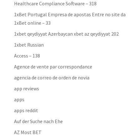
Healthcare Compliance Software – 318
1xBet Portugal Empresa de apostas Entre no site da
1xBet online – 33
1xbet qeydiyyat Azerbaycan xbet az qeydiyyat 202
1xbet Russian
Access – 138
Agence de vente par correspondance
agencia de correo de orden de novia
app reviews
apps
apps reddit
Auf der Suche nach Ehe
AZ Most BET