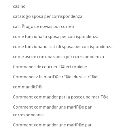
casino
catalogo sposa per corrispondenza
catГЎlogo de novias por correo
come funziona la sposa per corrispondenza
come funzionano i siti di sposa per corrispondenza
come uscire con una sposa per corrispondenza
Commande de courrier Г©lectronique
Commandez la mariГ©e rГ©el du site rГ©el
commanditГ©
Comment commander par la poste une mariГ©e
Comment commander une mariГ©e par
correspondance
Comment commander une mariГ©e par