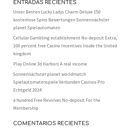
ENTRADAS RECIENTES
Unser Besten Lucky Ladys Charm Deluxe 150
kostenlose Spins Bewertungen Sonnennächster
planet Spielautomaten
Cellular Gambling establishment No-deposit Extra,
100 percent free Casino Incentives Inside the United
kingdom
Play Online 3d Harbors A real income
Sonnennächster planet worldmatch
Spielautomatenspiele Verbunden Casinos Pro
Echtgeld 2024
a hundred Free Revolves No-deposit For the
Membership
COMENTARIOS RECIENTES