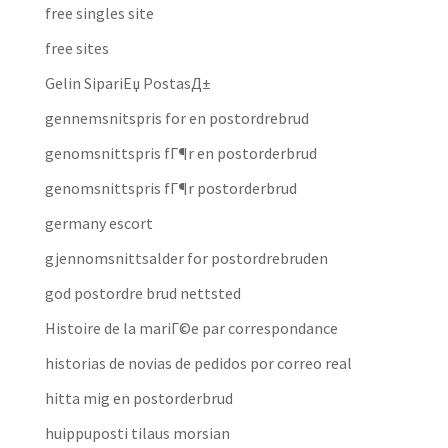
free singles site
free sites
Gelin SipariЕџ PostasД±
gennemsnitspris for en postordrebrud
genomsnittspris fГ¶r en postorderbrud
genomsnittspris fГ¶r postorderbrud
germany escort
gjennomsnittsalder for postordrebruden
god postordre brud nettsted
Histoire de la mariГ©e par correspondance
historias de novias de pedidos por correo real
hitta mig en postorderbrud
huippuposti tilaus morsian