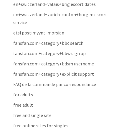
en+switzerland+valais+brig escort dates
en+switzerland+zurich-canton+horgen escort
service
etsi postimyynti morsian
fansfan.com+category+bbc search
fansfan.com+category+bbw sign up
fansfan.com+category+bdsm username
fansfan.com+category+explicit support
FAQ de la commande par correspondance
for adults
free adult
free and single site
free online sites for singles