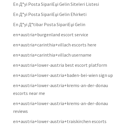
En Д°yi Posta SipariЕџi Gelin Siteleri Listesi
En Д°yi Posta SipariЕџi Gelin Ећirketi
En Д°yi Д°tibar Posta SipariЕџi Gelin
en+austria+burgenland escort service
en+austria+carinthia+villach escorts here
en+austria+carinthia+villach username
en+austria+lower-austria best escort platform
en+austria+lower-austria+baden-bei-wien sign up
en+austria+lower-austria+krems-an-der-donau
escorts near me
en+austria+lower-austria+krems-an-der-donau
reviews
en+austria+lower-austria+traiskirchen escorts