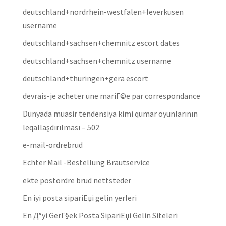
deutschland+nordrhein-westfalen+leverkusen
username
deutschland+sachsen+chemnitz escort dates
deutschland+sachsen+chemnitz username
deutschland+thuringen+gera escort
devrais-je acheter une mariГ©e par correspondance
Dünyada müasir tendensiya kimi qumar oyunlarının
leqallaşdırılması – 502
e-mail-ordrebrud
Echter Mail -Bestellung Brautservice
ekte postordre brud nettsteder
En iyi posta sipariЕџi gelin yerleri
En Д°yi GerГ§ek Posta SipariЕџi Gelin Siteleri