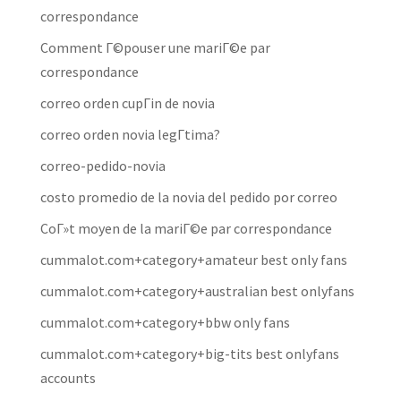
correspondance
Comment Г©pouser une mariГ©e par
correspondance
correo orden cupГіn de novia
correo orden novia legГ­tima?
correo-pedido-novia
costo promedio de la novia del pedido por correo
CoГ»t moyen de la mariГ©e par correspondance
cummalot.com+category+amateur best only fans
cummalot.com+category+australian best onlyfans
cummalot.com+category+bbw only fans
cummalot.com+category+big-tits best onlyfans
accounts