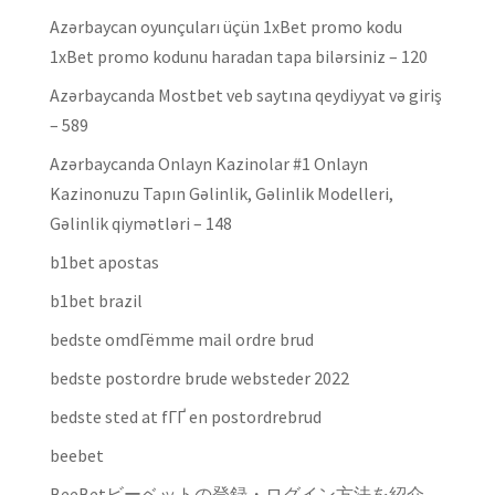
Azərbaycan oyunçuları üçün 1xBet promo kodu
1xBet promo kodunu haradan tapa bilərsiniz – 120
Azərbaycanda Mostbet veb saytına qeydiyyat və giriş
– 589
Azərbaycanda Onlayn Kazinolar #1 Onlayn
Kazinonuzu Tapın Gəlinlik, Gəlinlik Modelleri,
Gəlinlik qiymətləri – 148
b1bet apostas
b1bet brazil
bedste omdГёmme mail ordre brud
bedste postordre brude websteder 2022
bedste sted at fГҐ en postordrebrud
beebet
BeeBetビーベットの登録・ログイン方法を紹介-