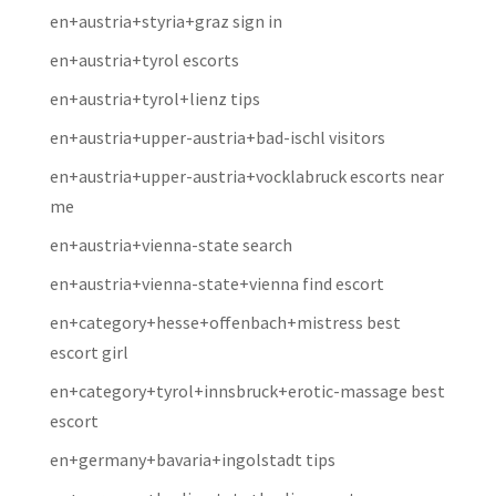
en+austria+styria+graz sign in
en+austria+tyrol escorts
en+austria+tyrol+lienz tips
en+austria+upper-austria+bad-ischl visitors
en+austria+upper-austria+vocklabruck escorts near
me
en+austria+vienna-state search
en+austria+vienna-state+vienna find escort
en+category+hesse+offenbach+mistress best
escort girl
en+category+tyrol+innsbruck+erotic-massage best
escort
en+germany+bavaria+ingolstadt tips