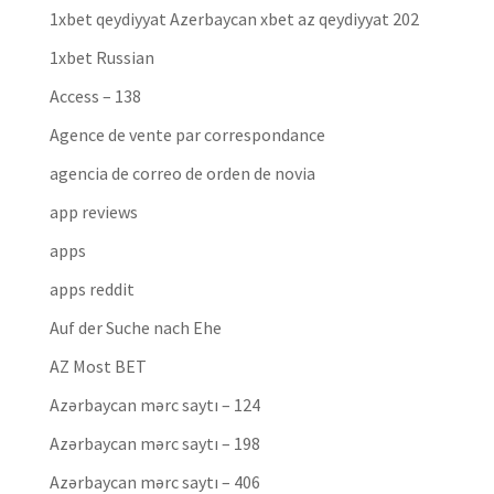
1xbet qeydiyyat Azerbaycan xbet az qeydiyyat 202
1xbet Russian
Access – 138
Agence de vente par correspondance
agencia de correo de orden de novia
app reviews
apps
apps reddit
Auf der Suche nach Ehe
AZ Most BET
Azərbaycan mərc saytı – 124
Azərbaycan mərc saytı – 198
Azərbaycan mərc saytı – 406