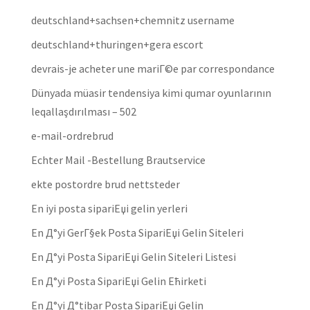
deutschland+sachsen+chemnitz username
deutschland+thuringen+gera escort
devrais-je acheter une mariГ©e par correspondance
Dünyada müasir tendensiya kimi qumar oyunlarının
leqallaşdırılması – 502
e-mail-ordrebrud
Echter Mail -Bestellung Brautservice
ekte postordre brud nettsteder
En iyi posta sipariЕџi gelin yerleri
En Д°yi GerГ§ek Posta SipariЕџi Gelin Siteleri
En Д°yi Posta SipariЕџi Gelin Siteleri Listesi
En Д°yi Posta SipariЕџi Gelin Ећirketi
En Д°yi Д°tibar Posta SipariЕџi Gelin