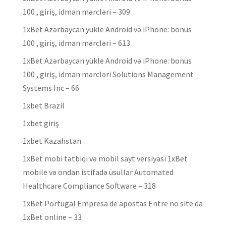
100 , giriş, idman mərcləri – 309
1xBet Azərbaycan yükle Android və iPhone: bonus
100 , giriş, idman mərcləri – 613
1xBet Azərbaycan yükle Android və iPhone: bonus
100 , giriş, idman mərcləri Solutions Management
Systems Inc – 66
1xbet Brazil
1xbet giriş
1xbet Kazahstan
1xBet mobi tətbiqi və mobil sayt versiyası 1xBet
mobile və ondan istifadə üsullar Automated
Healthcare Compliance Software – 318
1xBet Portugal Empresa de apostas Entre no site da
1xBet online – 33