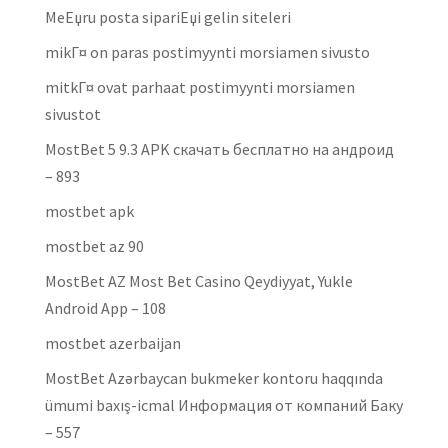
MeЕџru posta sipariЕџi gelin siteleri
mikГ¤ on paras postimyynti morsiamen sivusto
mitkГ¤ ovat parhaat postimyynti morsiamen
sivustot
MostBet 5 9.3 APK скачать бесплатно на андроид
– 893
mostbet apk
mostbet az 90
MostBet AZ Most Bet Casino Qeydiyyat, Yukle
Android App – 108
mostbet azerbaijan
MostBet Azərbaycan bukmeker kontoru haqqında
ümumi baxış-icmal Информация от компаний Баку
– 557