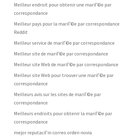
Meilleur endroit pour obtenir une mariГ©e par
correspondance
Meilleur pays pour la mariГ©e par correspondance
Reddit
Meilleur service de mariГ©e par correspondance
Meilleur site de mariГ©e par correspondance
Meilleur site Web de mariГ©e par correspondance
Meilleur site Web pour trouver une mariГ©e par
correspondance
Meilleurs avis sur les sites de mariГ©e par
correspondance
Meilleurs endroits pour obtenir la mariГ©e par
correspondance
mejor reputaciГіn correo orden novia