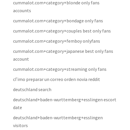
cummalot.com+category+blonde only fans
accounts
cummalot.com+category+bondage only fans
cummalot.com+category+couples best only fans
cummalot.com+category+femboy onlyfans
cummalot.com+category+japanese best only fans
account
cummalot.com+category+streaming only fans
cГіmo preparar un correo orden novia reddit
deutschland search
deutschland+baden-wurttemberg+esslingen escort
date
deutschland+baden-wurttemberg+esslingen
visitors