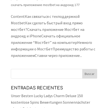
скачать приложение mostbet на андроид 177
ContentКак связаться с техподдержкой
MostbetКак сделать быстрый вход прямо
мостбет?Cкачать приложение Мостбет на
андроид и iPhoneСкачать официальное
приложение “Мостбет” на компьютерНемного
информации о МостБетПреимущество работы с
приложениемСтавки через приложение...
ENTRADAS RECIENTES
Unser Besten Lucky Ladys Charm Deluxe 150
kostenlose Spins Bewertungen Sonnennächster