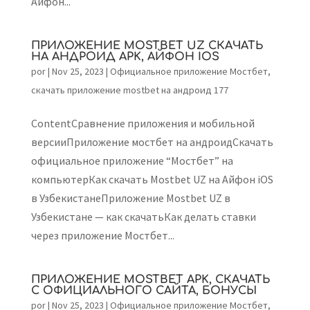
Айфон...
ПРИЛОЖЕНИЕ MOSTBET UZ СКАЧАТЬ
НА АНДРОИД APK, АЙФОН IOS
por
|
Nov 25, 2023
|
Официальное приложение Мостбет,
скачать приложение mostbet на андроид 177
ContentСравнение приложения и мобильной
версииПриложение мостбет на андроидСкачать
официальное приложение “Мостбет” на
компьютерКак скачать Mostbet UZ на Айфон iOS
в УзбекистанеПриложение Mostbet UZ в
Узбекистане — как скачатьКак делать ставки
через приложение Мостбет...
ПРИЛОЖЕНИЕ MOSTBET APK, СКАЧАТЬ
С ОФИЦИАЛЬНОГО САЙТА, БОНУСЫ
por
|
Nov 25, 2023
|
Официальное приложение Мостбет,