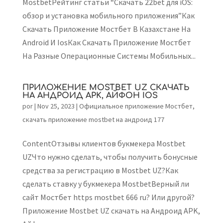
MostbetРейтинг статьи “Скачать 22bet для iOS:
обзор и установка мобильного приложения”Как
Скачать Приложение Мостбет В Казахстане На
Android И IosКак Скачать Приложение Мостбет
На Разные Операционные Системы Мобильных...
ПРИЛОЖЕНИЕ MOSTBET UZ СКАЧАТЬ
НА АНДРОИД APK, АЙФОН IOS
por
|
Nov 25, 2023
|
Официальное приложение Мостбет,
скачать приложение mostbet на андроид 177
ContentОтзывы клиентов букмекера Mostbet
UZЧто нужно сделать, чтобы получить бонусные
средства за регистрацию в Mostbet UZ?Как
сделать ставку у букмекера MostbetВерный ли
сайт Мостбет https mostbet 666 ru? Или другой?
Приложение Mostbet UZ скачать на Андроид APK,