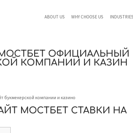
ABOUT US
WHY CHOOSE US
INDUSTRIE
 МОСТБЕТ ОФИЦИАЛЬНЫЙ
КОЙ КОМПАНИИ И КАЗИН
т букмекерской компании и казино
ЙТ МОСТБЕТ СТАВКИ НА