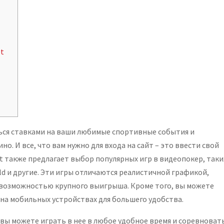
et
ься ставками на ваши любимые спортивные события и
но. И все, что вам нужно для входа на сайт – это ввести свой
t также предлагает выбор популярных игр в видеопокер, таки
 Wild и другие. Эти игры отличаются реалистичной графикой,
озможностью крупного выигрыша. Кроме того, вы можете
и на мобильных устройствах для большего удобства.
 вы можете играть в нее в любое удобное время и соревновать