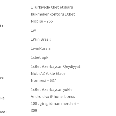
1Türkiyədə Xbet etibarlı
bukmeker kontoru 1Xbet
Mobile – 755
 вы
1w
1Win Brasil
1winRussia
1xbet apk
1xBet Azerbaycan Qeydiyyat
Mobi AZ Yukle Elaqe
ся
Nomresi – 637
1xBet Azərbaycan yükle
Android və iPhone: bonus
 не
100 , giriş, idman mərcləri –
309
меет