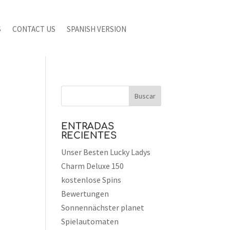
S
CONTACT US
SPANISH VERSION
ENTRADAS
RECIENTES
Unser Besten Lucky Ladys
Charm Deluxe 150
kostenlose Spins
Bewertungen
Sonnennächster planet
Spielautomaten