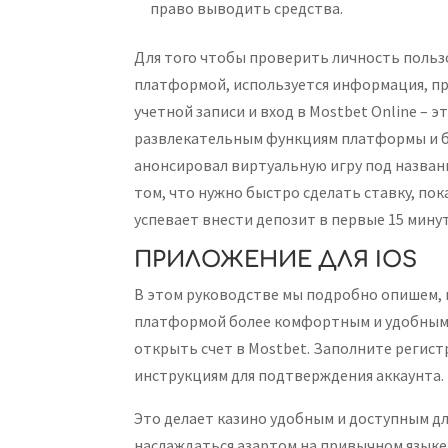
право выводить средства.
Для того чтобы проверить личность пользо
платформой, используется информация, пр
учетной записи и вход в Mostbet Online – 
развлекательным функциям платформы и б
анонсировал виртуальную игру под названи
том, что нужно быстро сделать ставку, пок
успевает внести депозит в первые 15 мину
ПРИЛОЖЕНИЕ ДЛЯ IOS
В этом руководстве мы подробно опишем, к
платформой более комфортным и удобным. 
открыть счет в Mostbet. Заполните регист
инструкциям для подтверждения аккаунта.
Это делает казино удобным и доступным дл
наслаждаться азартом на привычном языке