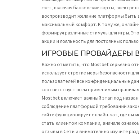
счет, включая банковские карты, электронн
воспроизводит желание платформы быть в
максимальный комфорт. К тому же, онлайн
формируя различные стимулы для игры. Это
акции и лояльность для постоянных польз
ИГРОВЫЕ ПРОВАЙДЕРЫ 
Важно отметить, что Mostbet серьезно от
использует строгие меры безопасности д
пользователей все конфиденциальные дан
соответствует всем применимым правилам 
Mostbet включает важный этап под назван
соблюдение платформой требований законо
сайте функционирует онлайн-чат, где вы 
стать клиентом компании, вначале ознако
отзывы в Сети и внимательно изучите разд