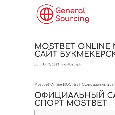
MOSTBET ONLINE
САЙТ БУКМЕКЕРС
por
|
Jun 9, 2022
|
mostbet apk
Mostbet Online МОСТБЕТ Официальный сай
ОФИЦИАЛЬНЫЙ СА
СПОРТ MOSTBET