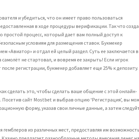
вателя и убедиться, что он имеет право пользоваться
едоставленная в ходе процедуры верификации. Так что созд
это простой процесс, который дает вам полный доступ к
езопасным условиям для размещения ставок. Букмекер
ем «Авиатор» и отдал ей целый раздел. Суть ее заключается в
а самолёт не стартовал, и вовремя ее закрыть! Если игрок
т после регистрации, букмекер добавляет еще 25% к депозиту.
ак сделать это, чтобы сделать ваше общение с этой онлайн-
Посетив сайт Mostbet и выбрав опцию ‘Регистрация’, вы мо
рационную форму, указав свои личные данные, а затем следуй
я гемблеров из различных мест, предоставляя им возможност
. Казино предлагает разнообразные методы внесения денег н