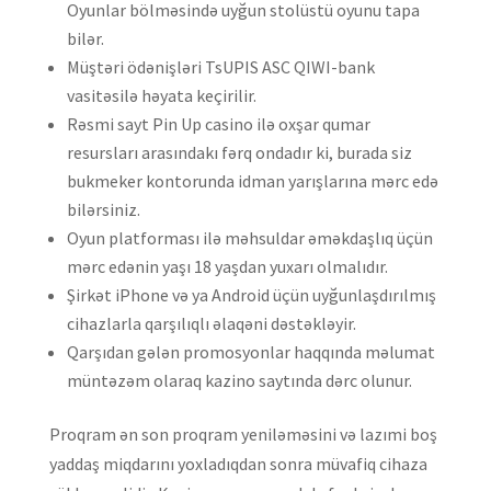
Oyunlar bölməsində uyğun stolüstü oyunu tapa
bilər.
Müştəri ödənişləri TsUPIS ASC QIWI-bank
vasitəsilə həyata keçirilir.
Rəsmi sayt Pin Up casino ilə oxşar qumar
resursları arasındakı fərq ondadır ki, burada siz
bukmeker kontorunda idman yarışlarına mərc edə
bilərsiniz.
Oyun platforması ilə məhsuldar əməkdaşlıq üçün
mərc edənin yaşı 18 yaşdan yuxarı olmalıdır.
Şirkət iPhone və ya Android üçün uyğunlaşdırılmış
cihazlarla qarşılıqlı əlaqəni dəstəkləyir.
Qarşıdan gələn promosyonlar haqqında məlumat
müntəzəm olaraq kazino saytında dərc olunur.
Proqram ən son proqram yeniləməsini və lazımi boş
yaddaş miqdarını yoxladıqdan sonra müvafiq cihaza