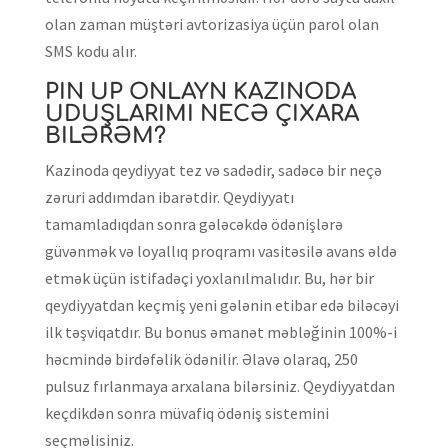
olan zaman müştəri avtorizasiya üçün parol olan
SMS kodu alır.
PIN UP ONLAYN KAZINODA
UDUŞLARIMI NECƏ ÇIXARA
BILƏRƏM?
Kazinoda qeydiyyat tez və sadədir, sadəcə bir neçə
zəruri addımdan ibarətdir. Qeydiyyatı
tamamladıqdan sonra gələcəkdə ödənişlərə
güvənmək və loyallıq proqramı vasitəsilə avans əldə
etmək üçün istifadəçi yoxlanılmalıdır. Bu, hər bir
qeydiyyatdan keçmiş yeni gələnin etibar edə biləcəyi
ilk təşviqatdır. Bu bonus əmanət məbləğinin 100%-i
həcmində birdəfəlik ödənilir. Əlavə olaraq, 250
pulsuz fırlanmaya arxalana bilərsiniz. Qeydiyyatdan
keçdikdən sonra müvafiq ödəniş sistemini
seçməlisiniz.