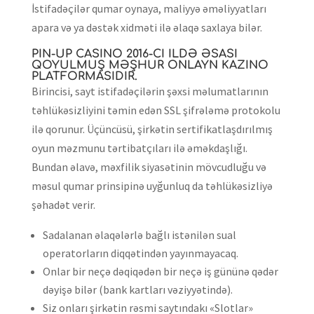
İstifadəçilər qumar oynaya, maliyyə əməliyyatları
apara və ya dəstək xidməti ilə əlaqə saxlaya bilər.
PIN-UP CASINO 2016-CI ILDƏ ƏSASI
QOYULMUŞ MƏŞHUR ONLAYN KAZINO
PLATFORMASIDIR.
Birincisi, sayt istifadəçilərin şəxsi məlumatlarının
təhlükəsizliyini təmin edən SSL şifrələmə protokolu
ilə qorunur. Üçüncüsü, şirkətin sertifikatlaşdırılmış
oyun məzmunu tərtibatçıları ilə əməkdaşlığı.
Bundan əlavə, məxfilik siyasətinin mövcudluğu və
məsul qumar prinsipinə uyğunluq da təhlükəsizliyə
şəhadət verir.
Sadalanan əlaqələrlə bağlı istənilən sual
operatorların diqqətindən yayınmayacaq.
Onlar bir neçə dəqiqədən bir neçə iş gününə qədər
dəyişə bilər (bank kartları vəziyyətində).
Siz onları şirkətin rəsmi saytındakı «Slotlar»