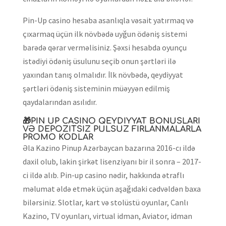
Pin-Up casino hesaba asanlıqla vəsait yatırmaq və
çıxarmaq üçün ilk növbədə uyğun ödəniş sistemi
barədə qərar verməlisiniz. Şəxsi hesabda oyunçu
istədiyi ödəniş üsulunu seçib onun şərtləri ilə
yaxından tanış olmalıdır. İlk növbədə, qeydiyyat
şərtləri ödəniş sisteminin müəyyən edilmiş
qaydalarından asılıdır.
🎁PIN UP CASINO QEYDIYYAT BONUSLARI
VƏ DEPOZITSIZ PULSUZ FIRLANMALARLA
PROMO KODLAR
Əla Kazino Pinup Azərbaycan bazarına 2016-cı ildə
daxil olub, lakin şirkət lisenziyanı bir il sonra – 2017-
ci ildə alıb. Pin-up casino nədir, hakkında ətraflı
məlumat əldə etmək üçün aşağıdaki cədvəldən baxa
bilərsiniz. Slotlar, kart və stolüstü oyunlar, Canlı
Kazino, TV oyunları, virtual idman, Aviator, idman