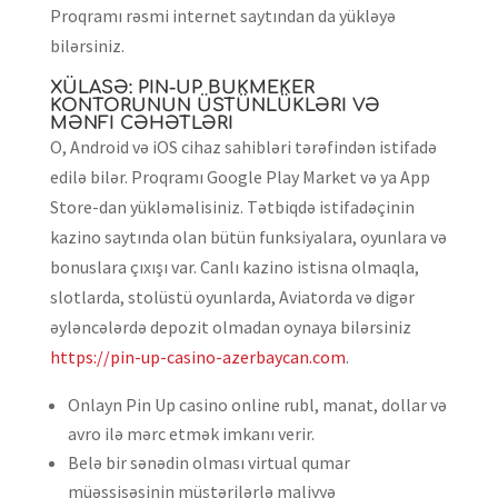
Proqramı rəsmi internet saytından da yükləyə
bilərsiniz.
XÜLASƏ: PIN-UP BUKMEKER
KONTORUNUN ÜSTÜNLÜKLƏRI VƏ
MƏNFI CƏHƏTLƏRI
O, Android və iOS cihaz sahibləri tərəfindən istifadə
edilə bilər. Proqramı Google Play Market və ya App
Store-dan yükləməlisiniz. Tətbiqdə istifadəçinin
kazino saytında olan bütün funksiyalara, oyunlara və
bonuslara çıxışı var. Canlı kazino istisna olmaqla,
slotlarda, stolüstü oyunlarda, Aviatorda və digər
əyləncələrdə depozit olmadan oynaya bilərsiniz
https://pin-up-casino-azerbaycan.com
.
Onlayn Pin Up casino online rubl, manat, dollar və
avro ilə mərc etmək imkanı verir.
Belə bir sənədin olması virtual qumar
müəssisəsinin müştərilərlə maliyyə