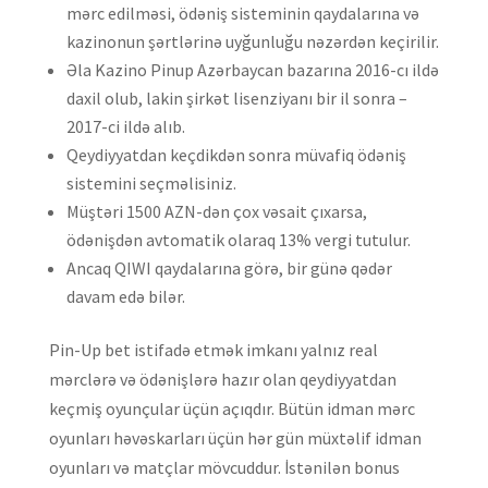
mərc edilməsi, ödəniş sisteminin qaydalarına və
kazinonun şərtlərinə uyğunluğu nəzərdən keçirilir.
Əla Kazino Pinup Azərbaycan bazarına 2016-cı ildə
daxil olub, lakin şirkət lisenziyanı bir il sonra –
2017-ci ildə alıb.
Qeydiyyatdan keçdikdən sonra müvafiq ödəniş
sistemini seçməlisiniz.
Müştəri 1500 AZN-dən çox vəsait çıxarsa,
ödənişdən avtomatik olaraq 13% vergi tutulur.
Ancaq QIWI qaydalarına görə, bir günə qədər
davam edə bilər.
Pin-Up bet istifadə etmək imkanı yalnız real
mərclərə və ödənişlərə hazır olan qeydiyyatdan
keçmiş oyunçular üçün açıqdır. Bütün idman mərc
oyunları həvəskarları üçün hər gün müxtəlif idman
oyunları və matçlar mövcuddur. İstənilən bonus