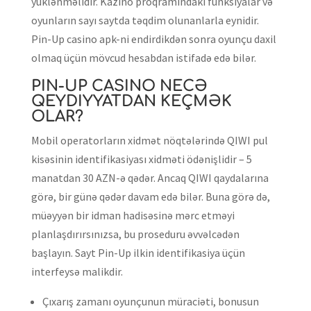
yüklənməlidir. Kazino proqramındakı funksiyalar və
oyunların sayı saytda təqdim olunanlarla eynidir.
Pin-Up casino apk-ni endirdikdən sonra oyunçu daxil
olmaq üçün mövcud hesabdan istifadə edə bilər.
PIN-UP CASINO NECƏ
QEYDIYYATDAN KEÇMƏK
OLAR?
Mobil operatorların xidmət nöqtələrində QIWI pul
kisəsinin identifikasiyası xidməti ödənişlidir – 5
manatdan 30 AZN-ə qədər. Ancaq QIWI qaydalarına
görə, bir günə qədər davam edə bilər. Buna görə də,
müəyyən bir idman hadisəsinə mərc etməyi
planlaşdırırsınızsa, bu proseduru əvvəlcədən
başlayın. Sayt Pin-Up ilkin identifikasiya üçün
interfeysə malikdir.
Çıxarış zamanı oyunçunun müraciəti, bonusun