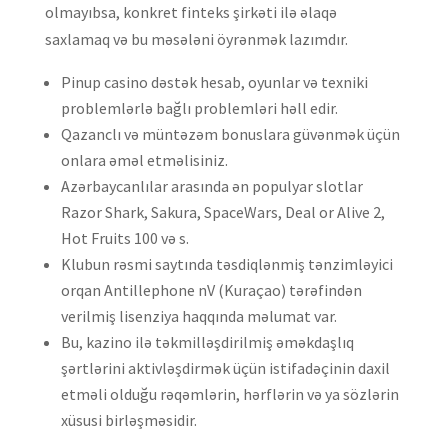
olmayıbsa, konkret finteks şirkəti ilə əlaqə
saxlamaq və bu məsələni öyrənmək lazımdır.
Pinup casino dəstək hesab, oyunlar və texniki
problemlərlə bağlı problemləri həll edir.
Qazanclı və müntəzəm bonuslara güvənmək üçün
onlara əməl etməlisiniz.
Azərbaycanlılar arasında ən populyar slotlar
Razor Shark, Sakura, SpaceWars, Deal or Alive 2,
Hot Fruits 100 və s.
Klubun rəsmi saytında təsdiqlənmiş tənzimləyici
orqan Antillephone nV (Kuraçao) tərəfindən
verilmiş lisenziya haqqında məlumat var.
Bu, kazino ilə təkmilləşdirilmiş əməkdaşlıq
şərtlərini aktivləşdirmək üçün istifadəçinin daxil
etməli olduğu rəqəmlərin, hərflərin və ya sözlərin
xüsusi birləşməsidir.