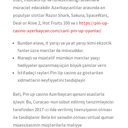
müraciət edəcəkdir. Azərbaycanlılar arasında ən
populyar slotlar Razor Shark, Sakura, SpaceWars,
Deal or Alive 2, Hot Fruits 100 və s
https://pin-up-
casino-azerbaycan.com/canl-pin-up-oyunlar/
.
Bundan əlavə, it yarışı və ya at yarışı kimi ekzotik
fənlər üzrə mərclər də mövcuddur.
Maraqlı və müxtəlif mümkün mərclər yaxşı
hədiyyələr qazanmaq üçün böyük şanslar verir.
İstifadəçi rəyləri Pin Up casino az göstərilən
xidmətlərin keyfiyyətini təsdiqləyir.
Bəli, Pin up casino Azerbaycan qanuni əsaslarla
işləyir. Bu, Curacao-nun sübut edilmiş tənzimləyicisi
tərəfindən 2017-ci ildə verilmiş lisenziyanın olması
ilə təsdiqlənir. Belə bir sənədin olması virtual qumar
müəssisəsinin müştərilərlə maliyyə