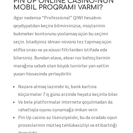
PIN UP ONLINE CASINO-NUN
MOBIL PROQRAMI VARMI?
Əgər nədənsə “Professional” QIWI hesabını
qeydiyyatdan keçirə bilmirsinizsə, müştərinin
bukmeker kontorunu yoxlamaq üçün bu seçimi
seçin. İstədiyiniz idman növünü tez tapmaq üçün
əlifba sırası və ya xüsusi filtrlərdən istifadə edə
bilərsiniz. Bundan əlavə, əksər rus bahisçilərinin
marağına səbəb olan böyük turnirlər yan xəttin
yuxarı hissəsində yerləşdirilir.
Nəzərə almaq lazımdır ki, bank kartına
köçürmələr 7 iş günü ərzində həyata keçirilə bilər.
Və belə platformalar internetə qoşulmadan da
rahatlıqla oyunu oynamağa imkan verir.
Pin Up casino az lisenziyalıdır, bu da oradakı oyun
proseslərinin mütləq təhlükəsizliyi və etibarlılığı
deməkdir.