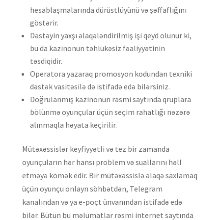
hesablaşmalarında dürüstlüyünü və şəffaflığını
göstərir.
Dəstəyin yaxşı əlaqələndirilmiş işi qeyd olunur ki,
bu da kazinonun təhlükəsiz fəaliyyətinin
təsdiqidir.
Operatora yazaraq promosyon kodundan texniki
dəstək vasitəsilə də istifadə edə bilərsiniz.
Doğrulanmış kazinonun rəsmi saytında qruplara
bölünmə oyunçular üçün seçim rahatlığı nəzərə
alınmaqla həyata keçirilir.
Mütəxəssislər keyfiyyətli və tez bir zamanda
oyunçuların hər hansı problem və suallarını həll
etməyə kömək edir. Bir mütəxəssislə əlaqə saxlamaq
üçün oyunçu onlayn söhbətdən, Telegram
kanalından və ya e-poçt ünvanından istifadə edə
bilər. Bütün bu məlumatlar rəsmi internet saytında