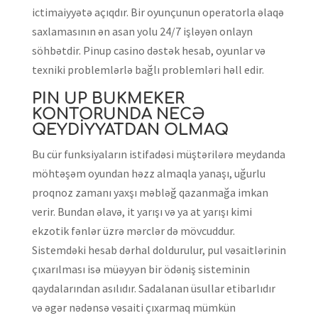
ictimaiyyətə açıqdır. Bir oyunçunun operatorla əlaqə
saxlamasının ən asan yolu 24/7 işləyən onlayn
söhbətdir. Pinup casino dəstək hesab, oyunlar və
texniki problemlərlə bağlı problemləri həll edir.
PIN UP BUKMEKER
KONTORUNDA NECƏ
QEYDİYYATDAN OLMAQ
Bu cür funksiyaların istifadəsi müştərilərə meydanda
möhtəşəm oyundan həzz almaqla yanaşı, uğurlu
proqnoz zamanı yaxşı məbləğ qazanmağa imkan
verir. Bundan əlavə, it yarışı və ya at yarışı kimi
ekzotik fənlər üzrə mərclər də mövcuddur.
Sistemdəki hesab dərhal doldurulur, pul vəsaitlərinin
çıxarılması isə müəyyən bir ödəniş sisteminin
qaydalarından asılıdır. Sadalanan üsullar etibarlıdır
və əgər nədənsə vəsaiti çıxarmaq mümkün