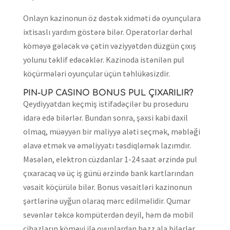
Onlayn kazinonun öz dəstək xidməti də oyunçulara
ixtisaslı yardım göstərə bilər. Operatorlar dərhal
köməyə gələcək və çətin vəziyyətdən düzgün çıxış
yolunu təklif edəcəklər. Kazinoda istənilən pul
köçürmələri oyunçular üçün təhlükəsizdir.
PIN-UP CASINO BONUS PUL ÇIXARILIR?
Qeydiyyatdan keçmiş istifadəçilər bu proseduru
idarə edə bilərlər. Bundan sonra, şəxsi kabi daxil
olmaq, müəyyən bir maliyyə aləti seçmək, məbləği
əlavə etmək və əməliyyatı təsdiqləmək lazımdır.
Məsələn, elektron cüzdanlar 1-24 saat ərzində pul
çıxaracaq və üç iş günü ərzində bank kartlarından
vəsait köçürülə bilər. Bonus vəsaitləri kazinonun
şərtlərinə uyğun olaraq mərc edilməlidir. Qumar
sevənlər təkcə kompüterdən deyil, həm də mobil
cihazların köməyi ilə oyunlardan həzz ala bilərlər.