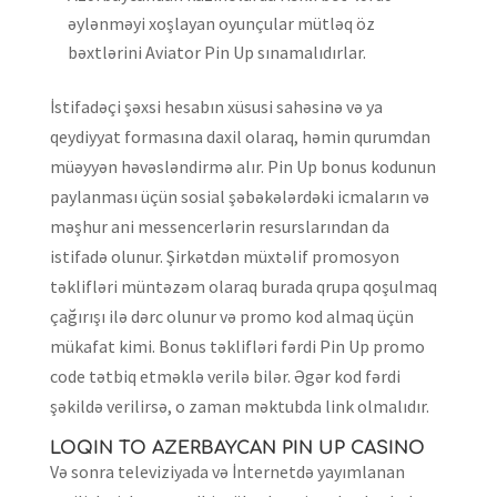
əylənməyi xoşlayan oyunçular mütləq öz
bəxtlərini Aviator Pin Up sınamalıdırlar.
İstifadəçi şəxsi hesabın xüsusi sahəsinə və ya
qeydiyyat formasına daxil olaraq, həmin qurumdan
müəyyən həvəsləndirmə alır. Pin Up bonus kodunun
paylanması üçün sosial şəbəkələrdəki icmaların və
məşhur ani messencerlərin resurslarından da
istifadə olunur. Şirkətdən müxtəlif promosyon
təklifləri müntəzəm olaraq burada qrupa qoşulmaq
çağırışı ilə dərc olunur və promo kod almaq üçün
mükafat kimi. Bonus təklifləri fərdi Pin Up promo
code tətbiq etməklə verilə bilər. Əgər kod fərdi
şəkildə verilirsə, o zaman məktubda link olmalıdır.
LOQIN TO AZERBAYCAN PIN UP CASINO
Və sonra televiziyada və İnternetdə yayımlanan