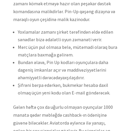
zamanı kömək etməyə hazır olan peşəkar dəstək
komandasına malikdirlər. Pin-Up qəşəng dizayna və
maraqlı oyun çeşidinə malik kazinodur.
Yoxlamalar zamanı şirkət tərəfindən əldə edilən
sənədlər bizə ədalətli oyun zəmanəti verir.
Mərc üçün pul olmasa belə, mütəmadi olaraq bura
matçlara baxmağa gəlirəm.
Bundan əlavə, Pin Up kodları oyunçulara daha
dageniş imkanlar açır və maddivəziyyətlərini
əhəmiyyətli dərəcədəyaxşılaşdırır.
Şifrəni bərpa edərkən, bukmekar hesaba daxil
olmaq üçün yeni kodu olan E-mail göndərəcək.
Gələn həftə çox da uğurlu olmayan oyunçular 1000
manata qədər məbləğdə cashback-ın ödənişinə
güvənə biləcəklər. Aviatorda əyləncə ilə yanaşı,
onları bir çox sürprizlər gözləyir. Bu sürprizlər ən