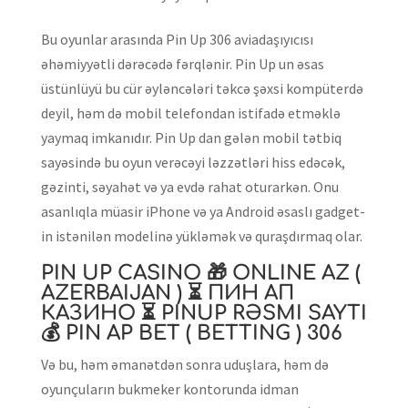
Bu oyunlar arasında Pin Up 306 aviadaşıyıcısı
əhəmiyyətli dərəcədə fərqlənir. Pin Up un əsas
üstünlüyü bu cür əyləncələri təkcə şəxsi kompüterdə
deyil, həm də mobil telefondan istifadə etməklə
yaymaq imkanıdır. Pin Up dan gələn mobil tətbiq
sayəsində bu oyun verəcəyi ləzzətləri hiss edəcək,
gəzinti, səyahət və ya evdə rahat oturarkən. Onu
asanlıqla müasir iPhone və ya Android əsaslı gadget-
in istənilən modelinə yükləmək və quraşdırmaq olar.
PIN UP CASINO 🎁 ONLINE AZ (
AZERBAIJAN ) ⏳ ПИН АП
КАЗИНО ⏳ PINUP RƏSMI SAYTI
💰 PIN AP BET ( BETTING ) 306
Və bu, həm əmanətdən sonra uduşlara, həm də
oyunçuların bukmeker kontorunda idman