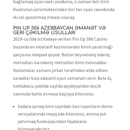
bağlamaq üçün vaxtı yoxdursa, o zaman bet itirir.
Aviatorun üstünlüklərindən biri hər oyun raundunda
iki xal qazanmaq imkanı olacaq.
PIN UP 306 AZERBAYCAN ƏMANƏT VƏ
GERI ÇƏKILMƏ ÜSULLARI
2019-cu ildə istifadəyə verilən Pin Up 306 Casino
bazarda ən müxtəlif kazinolardan birini yaratmağı
qarşısına məqsəd qoyub. Bütün beynəlxalq ödəniş
metodları isə ödəniş metodları kimi mövcuddur.
Yoxlamalar zamanı şirkət tərəfindən əldə edilən
sənədlər bizə ədalətli oyun zəmanəti verir. Belə ki,
təhlükəsiz şəkildə saytda qeydiyyatdan keçib
casinoda bahis etməyə başlaya bilərsiniz.
Sadəcə qonaq kimi saytdakı bəzi oyunların demo
versiyalarında məşq edə bilərsiniz, amma pul
yatırmaq funksiyasından faydalana
bilməyəcəksiniz.