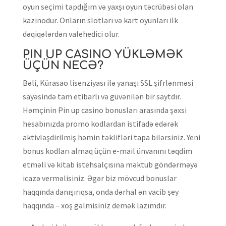
oyun seçimi tapdığım və yaxşı oyun təcrübəsi olan
kazinodur. Onların slotları və kart oyunları ilk
dəqiqələrdən valehedici olur.
PIN UP CASINO YÜKLƏMƏK
ÜÇÜN NECƏ?
Bəli, Kürasao lisenziyası ilə yanaşı SSL şifrlənməsi
sayəsində tam etibarlı və güvənilən bir saytdır.
Həmçinin Pin up casino bonusları arasında şəxsi
hesabınızda promo kodlardan istifadə edərək
aktivləşdirilmiş həmin təklifləri tapa bilərsiniz. Yeni
bonus kodları almaq üçün e-mail ünvanını təqdim
etməli və kitab istehsalçısına məktub göndərməyə
icazə verməlisiniz. Əgər biz mövcud bonuslar
haqqında danışırıqsa, onda dərhal ən vacib şey
haqqında – xoş gəlmisiniz demək lazımdır.