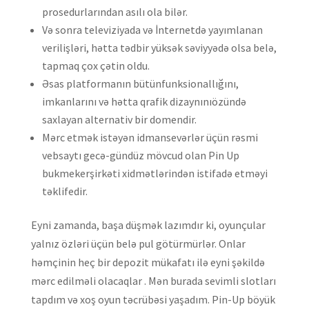
prosedurlarından asılı ola bilər.
Və sonra televiziyada və İnternetdə yayımlanan
verilişləri, hətta tədbir yüksək səviyyədə olsa belə,
tapmaq çox çətin oldu.
Əsas platformanın bütünfunksionallığını,
imkanlarını və hətta qrafik dizaynınıözündə
saxlayan alternativ bir domendir.
Mərc etmək istəyən idmansevərlər üçün rəsmi
vebsaytı gecə-gündüz mövcud olan Pin Up
bukmekerşirkəti xidmətlərindən istifadə etməyi
təklifedir.
Eyni zamanda, başa düşmək lazımdır ki, oyunçular
yalnız özləri üçün belə pul götürmürlər. Onlar
həmçinin heç bir depozit mükafatı ilə eyni şəkildə
mərc edilməli olacaqlar . Mən burada sevimli slotları
tapdım və xoş oyun təcrübəsi yaşadım. Pin-Up böyük