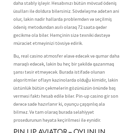
daha stably işləyir. Hesabınızı bütün mövcud ödəniş
üsulları ilə doldura bilərsiniz. Sövdələşmə adətən ani
olur, lakin nadir hallarda problemdən və seçilmiş
ödəniş metodundan asılı olaraq 72 saata qədər
gecikmə ola bilər. Həmçinin sizə texniki dəstəyə
müraciət etməyinizi tövsiyə edirik.
Bu, real casino atmosfer əlavə edəcək və qumar daha
maraqlı edəcək, lakin bu heç bir şəkildə qazanmaq
şansı təsir etməyəcək. Burada istifadə olunan
alqoritmlər oflayn kazinolarda olduğu kimidir, lakin
üstünlük bütün çəkmələrin gözünüzün önündə baş
verməsi faktı hesab edilə bilər. Pin-up casino gir son
dərəcə sadə hazırlanır ki, oyunçu çaşqınlıq ala
bilməz. Və tam olaraq burada səlahiyyət
prosedurunun həyata keçirilməsi ilə eynidir.
PIN UP AVIATOR – OYUNUN