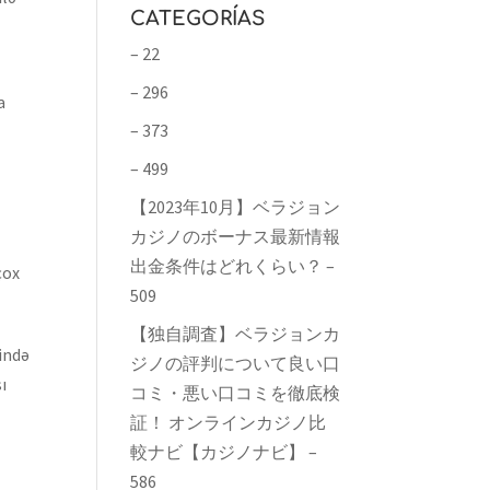
CATEGORÍAS
– 22
– 296
a
– 373
– 499
【2023年10月】ベラジョン
カジノのボーナス最新情報
出金条件はどれくらい？ –
çox
509
【独自調査】ベラジョンカ
sində
ジノの評判について良い口
ı
コミ・悪い口コミを徹底検
証！ オンラインカジノ比
較ナビ【カジノナビ】 –
586