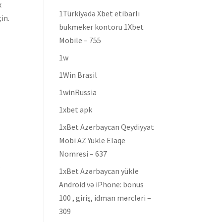
x
1Türkiyədə Xbet etibarlı
in.
bukmeker kontoru 1Xbet
Mobile – 755
1w
1Win Brasil
1winRussia
1xbet apk
1xBet Azerbaycan Qeydiyyat
Mobi AZ Yukle Elaqe
Nomresi – 637
r
1xBet Azərbaycan yükle
Android və iPhone: bonus
100 , giriş, idman mərcləri –
309