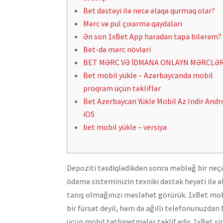
Bet dəstəyi ilə necə əlaqə qurmaq olar?
Mərc və pul çıxarma qaydaları
Ən son 1xBet App haradan tapa bilərəm?
Bet-də mərc növləri
BET MƏRC VƏ İDMANA ONLAYN MƏRCLƏ
Bet mobil yükle – Azərbaycanda mobil
proqram üçün təkliflər
Bet Azerbaycan Yükle Mobil Az Indir Andr
iOS
bet mobil yükle – versiya
Depoziti təsdiqlədikdən sonra məbləğ bir neçə 
ödəmə sisteminizin texniki dəstək heyəti ilə ə
tanış olmağınızı məsləhət görürük. 1xBet mob
bir fürsət deyil, həm də ağıllı telefonunuzdan
üçün mobil tətbiqetmələr təklif edir. 1xBet şirk