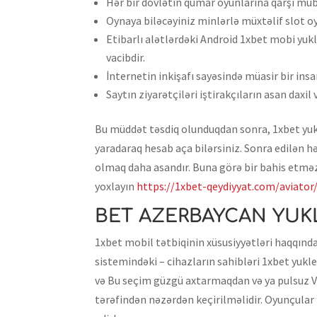
Hər bir dövlətin qumar oyunlarına qarşı müba
Oynaya biləcəyiniz minlərlə müxtəlif slot oyun
Etibarlı alətlərdəki Android 1xbet mobi yukle 
vacibdir.
İnternetin inkişafı sayəsində müasir bir in
Saytın ziyarətçiləri iştirakçıların asan daxil 
Bu müddət təsdiq olunduqdan sonra, 1xbet yukle
yaradaraq hesab aça bilərsiniz. Sonra edilən 
olmaq daha asandır. Buna görə bir bahis etmə
yoxlayın
https://1xbet-qeydiyyat.com/aviator
BET AZERBAYCAN YUKL
1xbet mobil tətbiqinin xüsusiyyətləri haqqınd
sistemindəki – cihazların sahibləri 1xbet yukle
və Bu seçim güzgü axtarmaqdan və ya pulsuz V
tərəfindən nəzərdən keçirilməlidir. Oyunçular