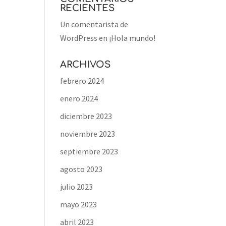
RECIENTES
Un comentarista de
WordPress
en
¡Hola mundo!
ARCHIVOS
febrero 2024
enero 2024
diciembre 2023
noviembre 2023
septiembre 2023
agosto 2023
julio 2023
mayo 2023
abril 2023