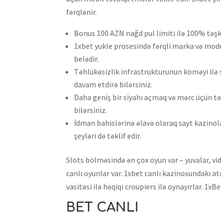
fərqlənir.
Bonus 100 AZN nağd pul limiti ilə 100% təşki
1xbet yukle prosesində fərqli marka və mode
belədir.
Təhlükəsizlik infrastrukturunun köməyi ilə s
davam etdirə bilərsiniz.
Daha geniş bir siyahı açmaq və mərc üçün tə
bilərsiniz.
İdman bahislərinə əlavə olaraq sayt kazinola
şeyləri də təklif edir.
Slots bölməsində ən çox oyun var – yuvalar, vi
canlı oyunlar var. 1xbet canlı kazinosundakı a
vasitəsi ilə həqiqi croupiers ilə oynayırlar. 1
BET CANLI