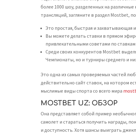
более 1000 шоу, разделенных на различные
трансляций, загляните в раздел Mostbet,
Это простая, быстрая и захватывающая и
Вы можете делать ставки в прямом эфир
привлекательными советами по ставкам
Среди своих конкурентов Mostbet выдел
Чемпионаты, но и турниры среднего и н
Это одна из самых проверяемых частей люб
действительно сайт ставок, на котором ест
мыслимые виды спорта со всего мира
mostb
MOSTBET UZ: ОБЗОР
Она представляет собой пример необычног
самолет и стараться получить награды, пок
и доступность. Хотя шансы выиграть джек