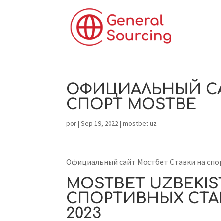
ОФИЦИАЛЬНЫЙ СА
СПОРТ MOSTBE
por
|
Sep 19, 2022
|
mostbet uz
Официальный сайт Мостбет Ставки на спо
MOSTBET UZBEKI
СПОРТИВНЫХ СТА
2023