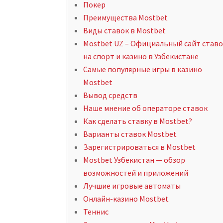
Покер
Преимущества Mostbet
Виды ставок в Mostbet
Mostbet UZ – Официальный сайт став
на спорт и казино в Узбекистане
Самые популярные игры в казино
Mostbet
Вывод средств
Наше мнение об операторе ставок
Как сделать ставку в Mostbet?
Варианты ставок Mostbet
Зарегистрироваться в Mostbet
Mostbet Узбекистан — обзор
возможностей и приложений
Лучшие игровые автоматы
Онлайн-казино Mostbet
Теннис