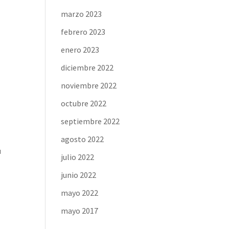
marzo 2023
febrero 2023
enero 2023
diciembre 2022
noviembre 2022
octubre 2022
septiembre 2022
agosto 2022
и
julio 2022
junio 2022
mayo 2022
mayo 2017