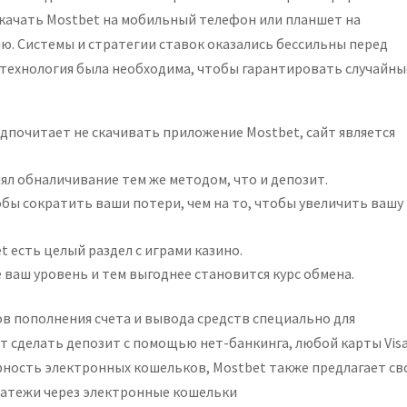
качать Mostbet на мобильный телефон или планшет на
ю. Системы и стратегии ставок оказались бессильны перед
 технология была необходима, чтобы гарантировать случайны
едпочитает не скачивать приложение Mostbet, сайт является
ял обналичивание тем же методом, что и депозит.
бы сократить ваши потери, чем на то, чтобы увеличить вашу
t есть целый раздел с играми казино.
ваш уровень и тем выгоднее становится курс обмена.
в пополнения счета и вывода средств специально для
т сделать депозит с помощью нет-банкинга, любой карты Vis
ярность электронных кошельков, Mostbet также предлагает с
атежи через электронные кошельки