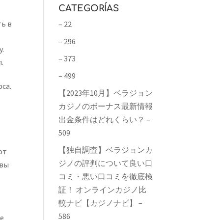
CATEGORÍAS
ть в
– 22
– 296
у.
– 373
.
– 499
са.
【2023年10月】ベラジョン
カジノのボーナス最新情報
出金条件はどれくらい？ –
509
【独自調査】ベラジョンカ
от
ジノの評判について良い口
 вы
コミ・悪い口コミを徹底検
証！ オンラインカジノ比
較ナビ【カジノナビ】 –
586
те