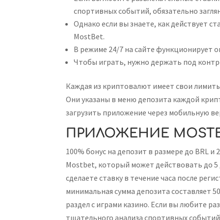
спортивных событий, обязательно заглян
Однако если вы знаете, как действует с
MostBet.
В режиме 24/7 на сайте функционирует о
Чтобы играть, нужно держать под контро
Каждая из криптовалют имеет свои лимиты
Они указаны в меню депозита каждой крипт
загрузить приложение через мобильную ве
ПРИЛОЖЕНИЕ MOSTBE
100% бонус на депозит в размере до BRL и
Mostbet, который может действовать до 5 
сделаете ставку в течение часа после регис
минимальная сумма депозита составляет 50
раздел с играми казино. Если вы любите р
тщательного анализа спортивных событий, 