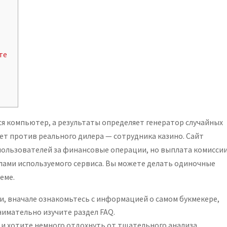
те
ся компьютер, а результаты определяет генератор случайных
ает против реального дилера — сотрудника казино. Сайт
 пользователей за финансовые операции, но выплата комисси
ами используемого сервиса. Вы можете делать одиночные
еме.
и, вначале ознакомьтесь с информацией о самом букмекере,
нимательно изучите раздел FAQ.
 и хотите немного отдохнуть от тщательного анализа