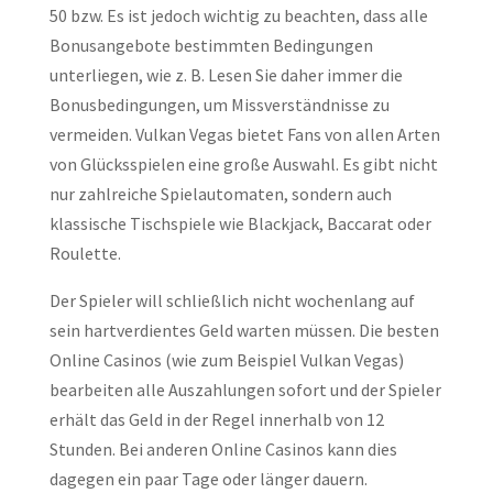
50 bzw. Es ist jedoch wichtig zu beachten, dass alle
Bonusangebote bestimmten Bedingungen
unterliegen, wie z. B. Lesen Sie daher immer die
Bonusbedingungen, um Missverständnisse zu
vermeiden. Vulkan Vegas bietet Fans von allen Arten
von Glücksspielen eine große Auswahl. Es gibt nicht
nur zahlreiche Spielautomaten, sondern auch
klassische Tischspiele wie Blackjack, Baccarat oder
Roulette.
Der Spieler will schließlich nicht wochenlang auf
sein hartverdientes Geld warten müssen. Die besten
Online Casinos (wie zum Beispiel Vulkan Vegas)
bearbeiten alle Auszahlungen sofort und der Spieler
erhält das Geld in der Regel innerhalb von 12
Stunden. Bei anderen Online Casinos kann dies
dagegen ein paar Tage oder länger dauern.