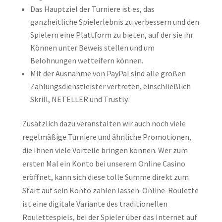
Das Hauptziel der Turniere ist es, das
ganzheitliche Spielerlebnis zu verbessern und den
Spielern eine Plattform zu bieten, auf der sie ihr
Können unter Beweis stellen und um
Belohnungen wetteifern können.
Mit der Ausnahme von PayPal sind alle großen
Zahlungsdienstleister vertreten, einschließlich
Skrill, NETELLER und Trustly.
Zusätzlich dazu veranstalten wir auch noch viele
regelmäßige Turniere und ähnliche Promotionen,
die Ihnen viele Vorteile bringen können. Wer zum
ersten Mal ein Konto bei unserem Online Casino
eröffnet, kann sich diese tolle Summe direkt zum
Start auf sein Konto zahlen lassen. Online-Roulette
ist eine digitale Variante des traditionellen
Roulettespiels, bei der Spieler über das Internet auf