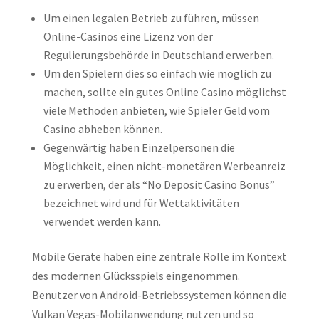
Um einen legalen Betrieb zu führen, müssen
Online-Casinos eine Lizenz von der
Regulierungsbehörde in Deutschland erwerben.
Um den Spielern dies so einfach wie möglich zu
machen, sollte ein gutes Online Casino möglichst
viele Methoden anbieten, wie Spieler Geld vom
Casino abheben können.
Gegenwärtig haben Einzelpersonen die
Möglichkeit, einen nicht-monetären Werbeanreiz
zu erwerben, der als “No Deposit Casino Bonus”
bezeichnet wird und für Wettaktivitäten
verwendet werden kann.
Mobile Geräte haben eine zentrale Rolle im Kontext
des modernen Glücksspiels eingenommen.
Benutzer von Android-Betriebssystemen können die
Vulkan Vegas-Mobilanwendung nutzen und so