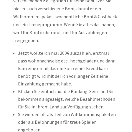
verschiedenen Kategorien für seine Benutzer. Sie
bieten auch verschiedene Boni, darunter ein
Willkommenspaket, wöchentliche Boni & Cashback
und ein Treueprogramm. Wenn Sie alles das haben,
wird Ihr Konto überprüft und für Auszahlungen
freigegeben.
Jetzt wollte ich mal 200€ auszahlen, erstmal
pass wohnnachweise etc . hochgeladen und dann
kam eine email das ein Foto einer Kreditkarte
benötigt wird mit der ich vor langer Zeit eine
Einzahlung gemacht habe.
Klicken Sie einfach auf die Banking-Seite und Sie
bekommen angezeigt, welche Bezahlmethoden
für Sie in Ihrem Land zur Verfügung stehen.
Sie werden oft als Teil von Willkommenspaketen
oder als Belohnungen für treue Spieler
angeboten.