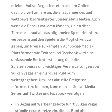
erleben. Vulkan Vegas bietet in seinem Online-
Casino Live-Turniere an, die ein spannendes und
wettbewerbsorientiertes Spielerlebnis bieten. Auch
wenn die Details variieren können, zielen diese
Turniere darauf ab, das allgemeine Spielerlebnis zu
verbessern und den Spielern die Möglichkeit zu
geben, um Preise zu kämpfen. Auf Social-Media-
Plattformen wie Twitter und Facebook wird eine
umfassende Berichterstattung über die
Spielerlebnisse und wichtigen Veranstaltungen von
Vulkan Vegas an ein großes Publikum
weitergegeben. Um über aktuelle Ereignisse
informiert zu bleiben, kann man die Social-Media-
Seiten auf Twitter und Facebook verfolgen.
In Bezug auf Werbeangebote führt Vulkan Vegas
ständig neue Anreize ein, die aus Boni ohne