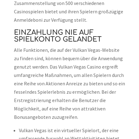
Zusammenstellung von 500 verschiedenen
Casinospielen bietet und ihren Spielern großzügige
Anmeldeboni zur Verfügung stellt.
EINZAHLUNG NIE AUF
SPIELKONTO GELANDET
Alle Funktionen, die auf der Vulkan Vegas-Website
zu finden sind, können bequem über die Anwendung
genutzt werden. Das Vulkan Vegas Casino ergreift
umfangreiche Maßnahmen, um allen Spielern durch
eine Reihe von Aktionen Anreize zu bieten und so ein
fesselndes Spielerlebnis zu ermöglichen. Bei der
Erstregistrierung erhalten die Benutzer die
Möglichkeit, auf eine Reihe von attraktiven
Bonusangeboten zuzugreifen.
Vulkan Vegas ist ein virtueller Spielort, der eine
umfassende Auswahl an Wettaktivitäten bietet.