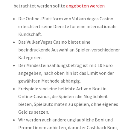
betrachtet werden sollte
angeboten werden
.
Die Online-Plattform von Vulkan Vegas Casino
erleichtert seine Dienste für eine internationale
Kundschaft.
Das VulkanVegas Casino bietet eine
beeindruckende Auswahl an Spielen verschiedener
Kategorien.
Der Mindesteinzahlungsbetrag ist mit 10 Euro
angegeben, nach oben hin ist das Limit von der
gewählten Methode abhängig.
Freispiele sind eine beliebte Art von Boni in
Online-Casinos, die Spielern die Möglichkeit
bieten, Spielautomaten zu spielen, ohne eigenes
Geld zu setzen.
Wir werden auch andere unglaubliche Boni und
Promotionen anbieten, darunter Cashback Boni,