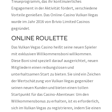
Treueprogramm, das ihr kontinuierliches
Engagement in der Aktivität fördert, verschiedene
Vorteile genießen. Das Online-Casino Vulkan Vegas
wurde im Jahr 2016 von Brivio Limited Casinos
gegründet.
ONLINE ROULETTE
Das Vulkan Vegas Casino heißt seine neuen Spieler
mit exklusiven Willkommensboni willkommen.
Diese Boni sind speziell darauf ausgerichtet, neuen
Mitgliedern einen reibungslosen und
unterhaltsamen Start zu bieten. Sie sind ein Zeichen
der Wertschätzung von Vulkan Vegas gegenüber
seinen neuen Kunden und bieten einen tollen
Startpunkt für das Casino-Abenteuer. Um den
Willkommensbonus zu erhalten, ist es erforderlich,
sich im Vulkan Vegas zu registrieren, indem Sie einen