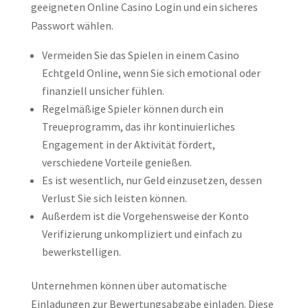
geeigneten Online Casino Login und ein sicheres
Passwort wählen.
Vermeiden Sie das Spielen in einem Casino
Echtgeld Online, wenn Sie sich emotional oder
finanziell unsicher fühlen.
Regelmäßige Spieler können durch ein
Treueprogramm, das ihr kontinuierliches
Engagement in der Aktivität fördert,
verschiedene Vorteile genießen.
Es ist wesentlich, nur Geld einzusetzen, dessen
Verlust Sie sich leisten können.
Außerdem ist die Vorgehensweise der Konto
Verifizierung unkompliziert und einfach zu
bewerkstelligen.
Unternehmen können über automatische
Einladungen zur Bewertungsabgabe einladen. Diese