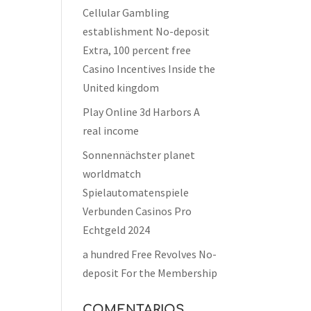
Cellular Gambling
establishment No-deposit
Extra, 100 percent free
Casino Incentives Inside the
United kingdom
Play Online 3d Harbors A
real income
Sonnennächster planet
worldmatch
Spielautomatenspiele
Verbunden Casinos Pro
Echtgeld 2024
a hundred Free Revolves No-
deposit For the Membership
COMENTARIOS