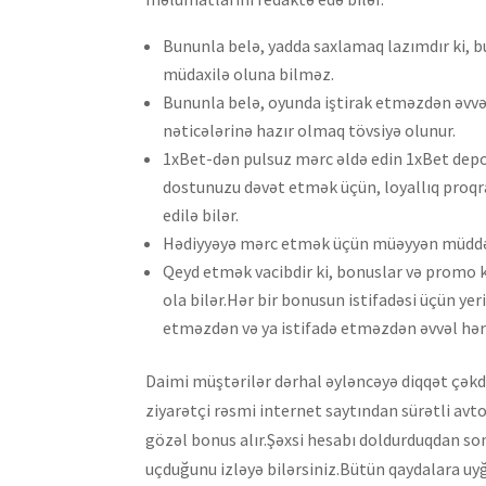
Bununla belə, yadda saxlamaq lazımdır ki, bu
müdaxilə oluna bilməz.
Bununla belə, oyunda iştirak etməzdən əvv
nəticələrinə hazır olmaq tövsiyə olunur.
1xBet-dən pulsuz mərc əldə edin 1xBet depoz
dostunuzu dəvət etmək üçün, loyallıq proqr
edilə bilər.
Hədiyyəyə mərc etmək üçün müəyyən müddə
Qeyd etmək vacibdir ki, bonuslar və promo 
ola bilər.Hər bir bonusun istifadəsi üçün yeri
etməzdən və ya istifadə etməzdən əvvəl hər 
Daimi müştərilər dərhal əyləncəyə diqqət çəkd
ziyarətçi rəsmi internet saytından sürətli av
gözəl bonus alır.Şəxsi hesabı doldurduqdan so
uçduğunu izləyə bilərsiniz.Bütün qaydalara uy