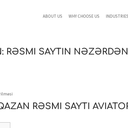
ABOUT US
WHY CHOOSE US
INDUSTRIE
: RƏSMI SAYTIN NƏZƏRDƏ
rilməsi
QAZAN RƏSMI SAYTI AVIATO