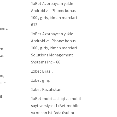
1xBet Azərbaycan yükle
ə
Android və iPhone: bonus
100 , giriş, idman mərcləri –
613
 mərc
1xBet Azərbaycan yükle
n
Android və iPhone: bonus
100 , giriş, idman mərcləri
um
Solutions Management
ər.
Systems Inc – 66
1xbet Brazil
ər,
1xbet giriş
ir –
1xbet Kazahstan
it
1xBet mobi tətbiqi və mobil
sayt versiyası 1xBet mobile
və ondan istifadə üsullar