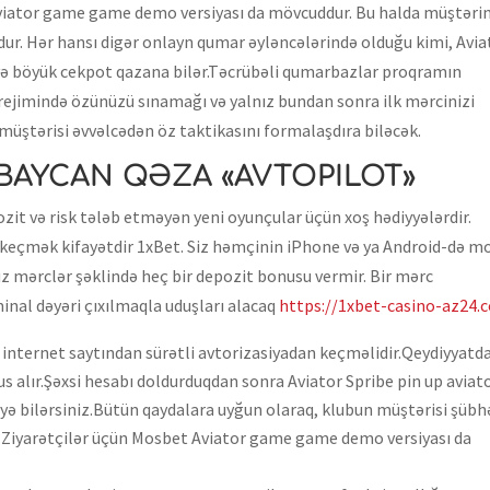
Aviator game game demo versiyası da mövcuddur. Bu halda müştəri
ur. Hər hansı digər onlayn qumar əyləncələrində olduğu kimi, Avia
a və böyük cekpot qazana bilər.Təcrübəli qumarbazlar proqramın
rejimində özünüzü sınamağı və yalnız bundan sonra ilk mərcinizi
n müştərisi əvvəlcədən öz taktikasını formalaşdıra biləcək.
BAYCAN QƏZA «AVTOPILOT»
zit və risk tələb etməyən yeni oyunçular üçün xoş hədiyyələrdir.
eçmək kifayətdir 1xBet. Siz həmçinin iPhone və ya Android-də m
uz mərclər şəklində heç bir depozit bonusu vermir. Bir mərc
nal dəyəri çıxılmaqla uduşları alacaq
https://1xbet-casino-az24.
 internet saytından sürətli avtorizasiyadan keçməlidir.Qeydiyyatd
s alır.Şəxsi hesabı doldurduqdan sonra Aviator Spribe pin up aviat
ə bilərsiniz.Bütün qaydalara uyğun olaraq, klubun müştərisi şübh
q.Ziyarətçilər üçün Mosbet Aviator game game demo versiyası da