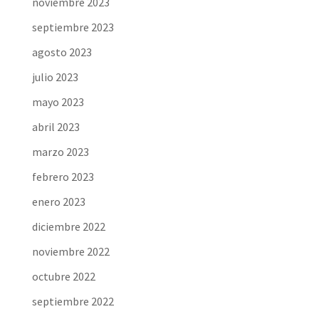
noviembre 2023
septiembre 2023
agosto 2023
julio 2023
mayo 2023
abril 2023
marzo 2023
febrero 2023
enero 2023
diciembre 2022
noviembre 2022
octubre 2022
septiembre 2022