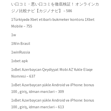
い口コミ・悪い口コミを徹底検証！ オンラインカ
ジノ比較ナビ【カジノナビ】 – 586
1Türkiyədə Xbet etibarlı bukmeker kontoru 1Xbet
Mobile – 755
1w
1Win Brasil
1winRussia
1xbet apk
1xBet Azerbaycan Qeydiyyat Mobi AZ Yukle Elaqe
Nomresi – 637
1xBet Azərbaycan yükle Android və iPhone: bonus
100 , giriş, idman mərcləri – 309
1xBet Azərbaycan yükle Android və iPhone: bonus
100 , giriş, idman mərcləri – 613