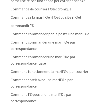
come uscire con una sposa per corrispondenza
Commande de courrier Г©lectronique
Commandez la mariГ©e rГ©el du site rГ©el
commanditГ©
Comment commander par la poste une mariГ©e
Comment commander une mariГ©e par
correspondance
Comment commander une mariГ©e par
correspondance russe
Comment fonctionnent la mariГ©e par courrier
Comment sortir avec une mariГ©e par
correspondance
Comment Г©pouser une mariГ©e par
correspondance