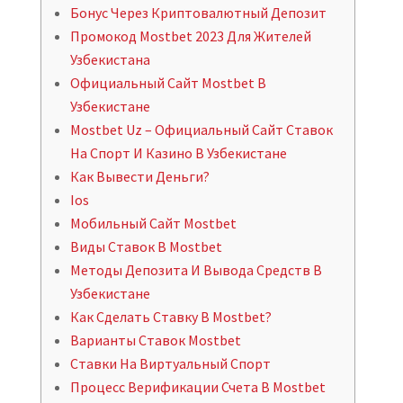
Бонус Через Криптовалютный Депозит
Промокод Mostbet 2023 Для Жителей
Узбекистана
Официальный Сайт Mostbet В
Узбекистане
Mostbet Uz – Официальный Сайт Ставок
На Спорт И Казино В Узбекистане
Как Вывести Деньги?
Ios
Мобильный Сайт Mostbet
Виды Ставок В Mostbet
Методы Депозита И Вывода Средств В
Узбекистане
Как Сделать Ставку В Mostbet?
Варианты Ставок Mostbet
Ставки На Виртуальный Спорт
Процесс Верификации Счета В Mostbet