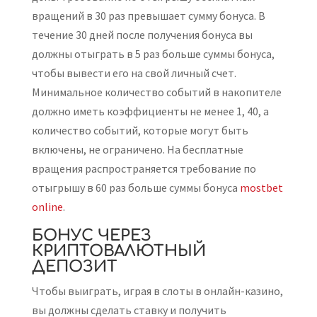
вращений в 30 раз превышает сумму бонуса. В
течение 30 дней после получения бонуса вы
должны отыграть в 5 раз больше суммы бонуса,
чтобы вывести его на свой личный счет.
Минимальное количество событий в накопителе
должно иметь коэффициенты не менее 1, 40, а
количество событий, которые могут быть
включены, не ограничено. На бесплатные
вращения распространяется требование по
отыгрышу в 60 раз больше суммы бонуса
mostbet
online
.
БОНУС ЧЕРЕЗ
КРИПТОВАЛЮТНЫЙ
ДЕПОЗИТ
Чтобы выиграть, играя в слоты в онлайн-казино,
вы должны сделать ставку и получить