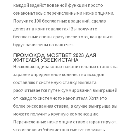
каждой задействованной функции просто
ознакомьтесь с перечисленными ниже опциями.
Получите 100 бесплатных вращений, сделав
депозит в криптовалютах! Вы получите
бесплатные спины сразу после того, как деньги
будут зачислены на ваш счет.
ПРОМОКОД MOSTBET 2023 ДЛЯ
ЖИТЕЛЕЙ УЗБЕКИСТАНА
Несколько одинаковых накопительных ставок на
заранее определенное количество исходов
составляют системную ставку. Выплата
рассчитывается путем суммирования выигрышей
от каждого системного накопителя. Хотя это
более рискованная ставка, в случае выигрыша вы
можете получить крупную компенсацию.
Перечисленные ниже опции ставок гарантируют,
что игроки из Узбекистана смогут получить