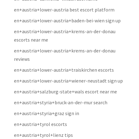
en+austria+lower-austria best escort platform
en+austria+lower-austria+baden-bei-wien sign up
en+austria+lower-austria+krems-an-der-donau
escorts near me
en+austria+lower-austria+krems-an-der-donau
reviews
en+austria+lower-austria+traiskirchen escorts
en+austria+lower-austria+wiener-neustadt sign up
en+austria+salzburg-state+wals escort near me
en+austria+styria+bruck-an-der-mur search
en+austria+styria+graz sign in
en+austria+tyrol escorts
en+austria+tyrol+lienz tips