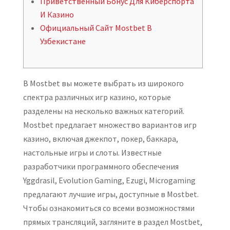
Приветственный Бонус Для Киберспорта
И Казино
Официальный Сайт Mostbet В
Узбекистане
В Mostbet вы можете выбрать из широкого
спектра различных игр казино, которые
разделены на несколько важных категорий.
Mostbet предлагает множество вариантов игр
казино, включая джекпот, покер, баккара,
настольные игры и слоты. Известные
разработчики программного обеспечения
Yggdrasil, Evolution Gaming, Ezugi, Microgaming
предлагают лучшие игры, доступные в Mostbet.
Чтобы ознакомиться со всеми возможностями
прямых трансляций, загляните в раздел Mostbet,