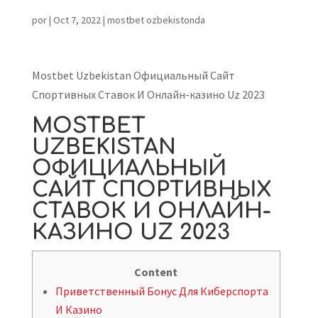
por
|
Oct 7, 2022
|
mostbet ozbekistonda
Mostbet Uzbekistan Официальный Сайт
Спортивных Ставок И Онлайн-казино Uz 2023
MOSTBET
UZBEKISTAN
ОФИЦИАЛЬНЫЙ
САЙТ СПОРТИВНЫХ
СТАВОК И ОНЛАЙН-
КАЗИНО UZ 2023
Content
Приветственный Бонус Для Киберспорта
И Казино