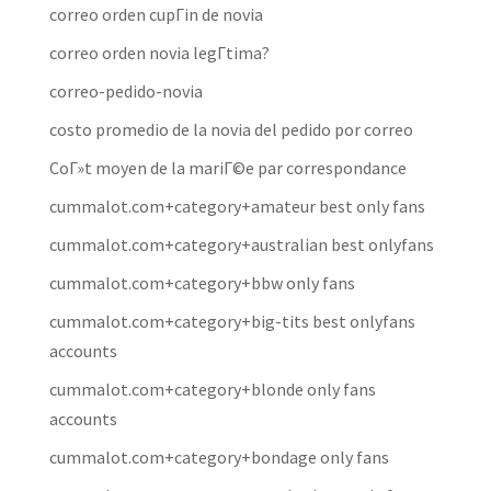
correo orden cupГіn de novia
correo orden novia legГ­tima?
correo-pedido-novia
costo promedio de la novia del pedido por correo
CoГ»t moyen de la mariГ©e par correspondance
cummalot.com+category+amateur best only fans
cummalot.com+category+australian best onlyfans
cummalot.com+category+bbw only fans
cummalot.com+category+big-tits best onlyfans
accounts
cummalot.com+category+blonde only fans
accounts
cummalot.com+category+bondage only fans