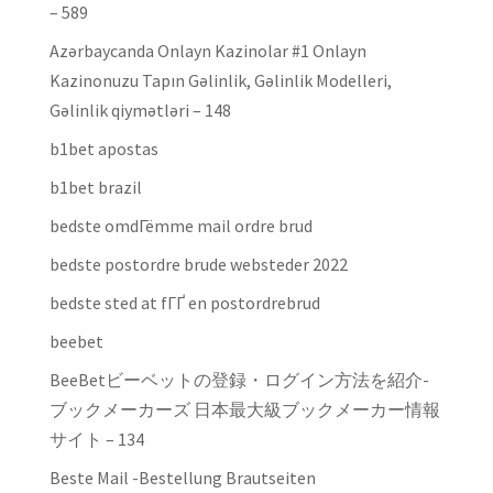
– 589
Azərbaycanda Onlayn Kazinolar #1 Onlayn
Kazinonuzu Tapın Gəlinlik, Gəlinlik Modelleri,
Gəlinlik qiymətləri – 148
b1bet apostas
b1bet brazil
bedste omdГёmme mail ordre brud
bedste postordre brude websteder 2022
bedste sted at fГҐ en postordrebrud
beebet
BeeBetビーベットの登録・ログイン方法を紹介-
ブックメーカーズ 日本最大級ブックメーカー情報
サイト – 134
Beste Mail -Bestellung Brautseiten