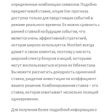
определенные комбинации символов. Подобно
предматчевой ставке, опция live-прогноза
доступна только для предстоящих событий в
режиме реального времени. Ее можно сравнить с
ранней ставкой на будущие события, что
является очень эффективной стратегией,
которая широко используется. Mostbet всегда
думает о своих клиентах, поэтому у них есть
широкий спектр бонусов и акций, которыми
могут воспользоваться игроки из Узбекистана.
Вы можете рассчитать доходность одиночной
ставки, разделив инвестиции на коэффициент
вашего решения. Комбинированная ставка – это
ставка, которая охватывает несколько позиций
одновременно.
Для получения более подробной информации о