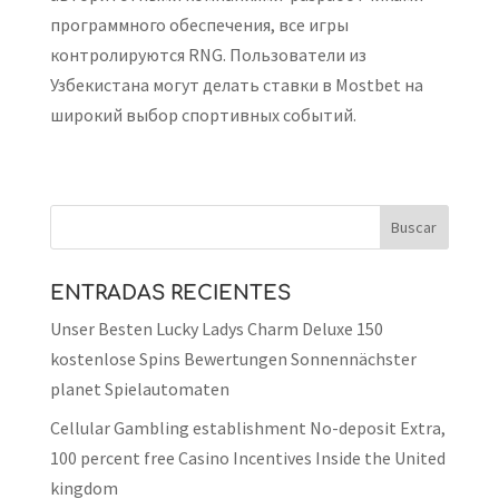
программного обеспечения, все игры
контролируются RNG. Пользователи из
Узбекистана могут делать ставки в Mostbet на
широкий выбор спортивных событий.
ENTRADAS RECIENTES
Unser Besten Lucky Ladys Charm Deluxe 150
kostenlose Spins Bewertungen Sonnennächster
planet Spielautomaten
Cellular Gambling establishment No-deposit Extra,
100 percent free Casino Incentives Inside the United
kingdom