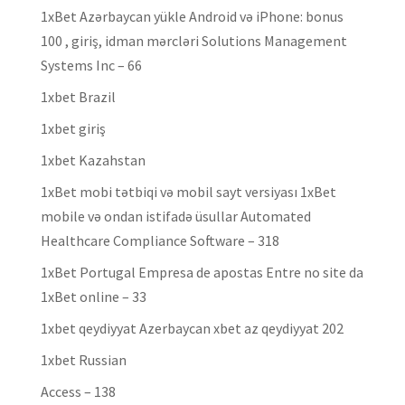
1xBet Azərbaycan yükle Android və iPhone: bonus
100 , giriş, idman mərcləri Solutions Management
Systems Inc – 66
1xbet Brazil
1xbet giriş
1xbet Kazahstan
1xBet mobi tətbiqi və mobil sayt versiyası 1xBet
mobile və ondan istifadə üsullar Automated
Healthcare Compliance Software – 318
1xBet Portugal Empresa de apostas Entre no site da
1xBet online – 33
1xbet qeydiyyat Azerbaycan xbet az qeydiyyat 202
1xbet Russian
Access – 138