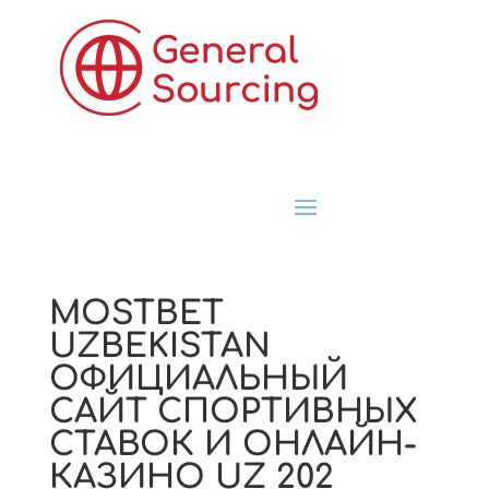
MOSTBET
UZBEKISTAN
ОФИЦИАЛЬНЫЙ
САЙТ СПОРТИВНЫХ
СТАВОК И ОНЛАЙН-
КАЗИНО UZ 202