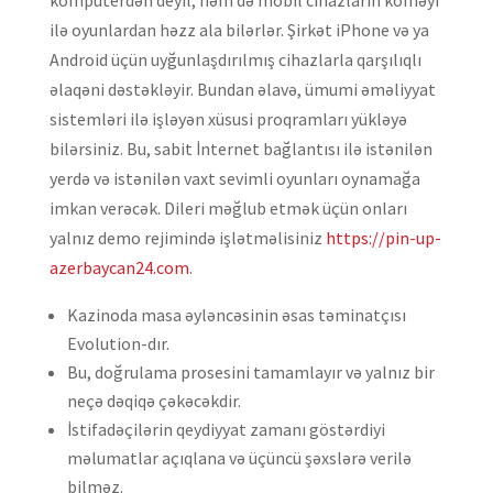
kompüterdən deyil, həm də mobil cihazların köməyi
ilə oyunlardan həzz ala bilərlər. Şirkət iPhone və ya
Android üçün uyğunlaşdırılmış cihazlarla qarşılıqlı
əlaqəni dəstəkləyir. Bundan əlavə, ümumi əməliyyat
sistemləri ilə işləyən xüsusi proqramları yükləyə
bilərsiniz. Bu, sabit İnternet bağlantısı ilə istənilən
yerdə və istənilən vaxt sevimli oyunları oynamağa
imkan verəcək. Dileri məğlub etmək üçün onları
yalnız demo rejimində işlətməlisiniz
https://pin-up-
azerbaycan24.com
.
Kazinoda masa əyləncəsinin əsas təminatçısı
Evolution-dır.
Bu, doğrulama prosesini tamamlayır və yalnız bir
neçə dəqiqə çəkəcəkdir.
İstifadəçilərin qeydiyyat zamanı göstərdiyi
məlumatlar açıqlana və üçüncü şəxslərə verilə
bilməz.