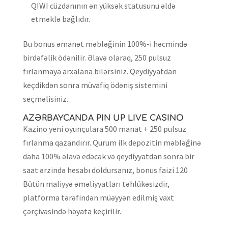
QIWI cüzdanının ən yüksək statusunu əldə
etməklə bağlıdır.
Bu bonus əmanət məbləğinin 100%-i həcmində
birdəfəlik ödənilir. Əlavə olaraq, 250 pulsuz
fırlanmaya arxalana bilərsiniz. Qeydiyyatdan
keçdikdən sonra müvafiq ödəniş sistemini
seçməlisiniz.
AZƏRBAYCANDA PIN UP LIVE CASINO
Kazino yeni oyunçulara 500 manat + 250 pulsuz
fırlanma qazandırır. Qurum ilk depozitin məbləğinə
daha 100% əlavə edəcək və qeydiyyatdan sonra bir
saat ərzində hesabı doldursanız, bonus faizi 120
Bütün maliyyə əməliyyatları təhlükəsizdir,
platforma tərəfindən müəyyən edilmiş vaxt
çərçivəsində həyata keçirilir.