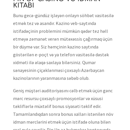
KITABI
Bunu gecə-gündüz işləyən onlayn söhbət vasitəsilə
etmək tez və asandır. Kazino veb-saytında
istifadəçinin problemini mümkün qədər tez həll
etməyə zəmanət verən mütəxəssis çağırmaq üçün
bir düymə var. Siz həmçinin kazino saytında
göstərilən e-poçt və ya telefon vasitəsilə dəstək
xidməti ilə əlaqə saxlaya bilərsiniz. Qumar
sənayesinin çiçəklənməsi çoxsaylı Azərbaycan
kazinolarının yaranmasına səbəb olub.
Geniş müştəri auditoriyasını cəlb etmək üçün gənc
mərc resursu çoxsaylı promosyonlar və xüsusi
təkliflərlə müxtəlif bonus siyasəti təklif edir.
Tamamlandıqdan sonra bonus xalları istənilən növ
idman mərclərini etmək üçün istifadə oluna bilən
real pula çevrilir. Pin Up az bukmeker kontorunda