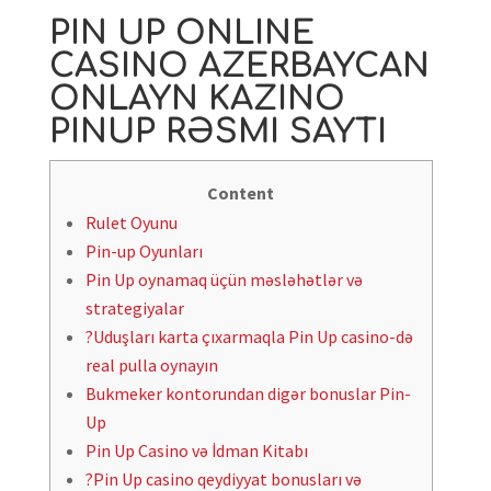
PIN UP ONLINE
CASINO AZERBAYCAN ️
ONLAYN KAZINO
PINUP RƏSMI SAYTI
Content
Rulet Oyunu
Pin-up Oyunları
Pin Up oynamaq üçün məsləhətlər və
strategiyalar
?Uduşları karta çıxarmaqla Pin Up casino-də
real pulla oynayın
Bukmeker kontorundan digər bonuslar Pin-
Up
Pin Up Casino və İdman Kitabı
?Pin Up casino qeydiyyat bonusları və