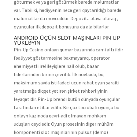
götürmək və ya geri götürmək barədə məlumatlar
var. Təbii ki, hədiyyənin necə geri qaytarıldığı barədə
məlumatlar da mövcuddur. Depozitə əlavə olaraq ,
oyunçular ilk depozit bonusunu da ala bilərlər.
ANDROID ÜÇÜN SLOT MAŞINLARI PIN UP
YÜKLƏYIN
Pin-Up Casino onlayn qumar bazarında cəmi altı ildir
fəaliyyət göstərməsinə baxmayaraq, operator
əhəmiyyətli irəliləyişlərə nail olub, bazar
liderlərindən birinə çevrilib. İlk növbədə, bu,
maksimum sayda istifadəçi üçün rahat oyun şəraiti
yaratmağa diqqət yetirən şirkət rəhbərliyinin
ləyaqətidir. Pin-Up brendi bütün dünyada oyunçular
tərəfindən etibar edilir. Bir çox təcrübəli oyunçu bu
onlayn kazinoda qeyri-adi olmayan möhkəm
uduşları qeyd edir. Oyun prosesinin digər mühüm
komponenti slot maşınlarının pulsuz (demo)