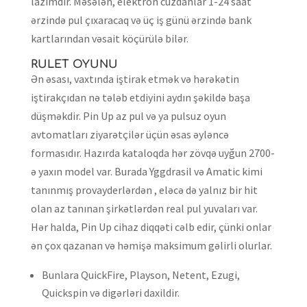
lazımdır. Məsələn, elektron cüzdanlar 1-24 saat
ərzində pul çıxaracaq və üç iş günü ərzində bank
kartlarından vəsait köçürülə bilər.
RULET OYUNU
Ən əsası, vaxtında iştirak etmək və hərəkətin
iştirakçıdan nə tələb etdiyini aydın şəkildə başa
düşməkdir. Pin Up az pul və ya pulsuz oyun
avtomatları ziyarətçilər üçün əsas əyləncə
formasıdır. Hazırda kataloqda hər zövqə uyğun 2700-
ə yaxın model var. Burada Yggdrasil və Amatic kimi
tanınmış provayderlərdən , eləcə də yalnız bir hit
olan az tanınan şirkətlərdən real pul yuvaları var.
Hər halda, Pin Up cihaz diqqəti cəlb edir, çünki onlar
ən çox qazanan və həmişə maksimum gəlirli olurlar.
Bunlara QuickFire, Playson, Netent, Ezugi,
Quickspin və digərləri daxildir.