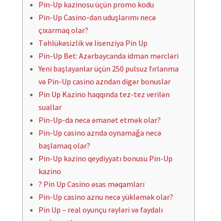
Pin-Up kazinosu üçün promo kodu
Pin-Up Casino-dan uduşlarımı necə
çıxarmaq olar?
Təhlükəsizlik və lisenziya Pin Up
Pin-Up Bet: Azərbaycanda idman mərcləri
Yeni başlayanlar üçün 250 pulsuz fırlanma
və Pin-Up casino azndan digər bonuslar
Pin Up Kazino haqqında tez-tez verilən
suallar
Pin-Up-da necə əmanət etmək olar?
Pin-Up casino aznda oynamağa necə
başlamaq olar?
Pin-Up kazino qeydiyyatı bonusu Pin-Up
kazino
? Pin Up Casino əsas məqamları
Pin-Up casino aznu necə yükləmək olar?
Pin Up – real oyunçu rəyləri və faydalı