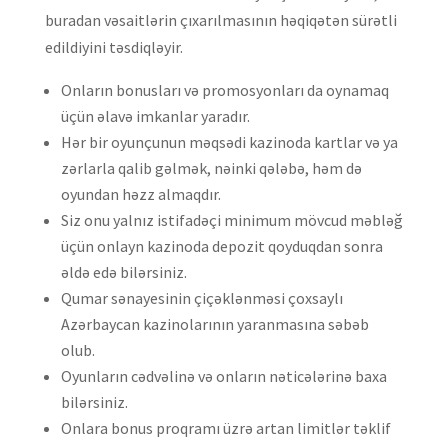
buradan vəsaitlərin çıxarılmasının həqiqətən sürətli
edildiyini təsdiqləyir.
Onların bonusları və promosyonları da oynamaq
üçün əlavə imkanlar yaradır.
Hər bir oyunçunun məqsədi kazinoda kartlar və ya
zərlarla qalib gəlmək, nəinki qələbə, həm də
oyundan həzz almaqdır.
Siz onu yalnız istifadəçi minimum mövcud məbləğ
üçün onlayn kazinoda depozit qoyduqdan sonra
əldə edə bilərsiniz.
Qumar sənayesinin çiçəklənməsi çoxsaylı
Azərbaycan kazinolarının yaranmasına səbəb
olub.
Oyunların cədvəlinə və onların nəticələrinə baxa
bilərsiniz.
Onlara bonus proqramı üzrə artan limitlər təklif