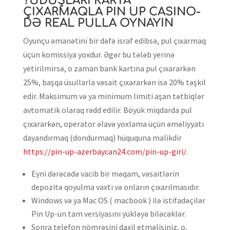
?UDUŞLARI KARTA
ÇIXARMAQLA PIN UP CASINO-
DƏ REAL PULLA OYNAYIN
Oyunçu əmanətini bir dəfə israf edibsə, pul çıxarmaq
üçün komissiya yoxdur. Əgər bu tələb yerinə
yetirilmirsə, o zaman bank kartına pul çıxararkən
25%, başqa üsullarla vəsait çıxararkən isə 20% təşkil
edir. Maksimum və ya minimum limiti aşan tətbiqlər
avtomatik olaraq rədd edilir. Böyük miqdarda pul
çıxararkən, operator əlavə yoxlama üçün əməliyyatı
dayandırmaq (dondurmaq) hüququna malikdir
https://pin-up-azerbaycan24.com/pin-up-giri/
.
Eyni dərəcədə vacib bir məqam, vəsaitlərin
depozitə qoyulma vaxtı və onların çıxarılmasıdır.
Windows və ya Mac OS ( macbook ) ilə istifadəçilər
Pin Up-ün tam versiyasını yükləyə biləcəklər.
Sonra telefon nömrəsini daxil etməlisiniz, o,