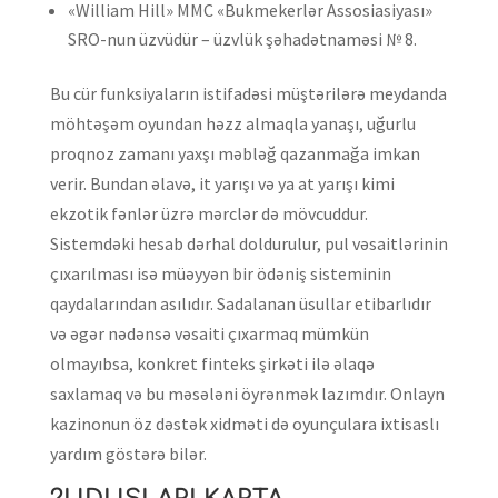
«William Hill» MMC «Bukmekerlər Assosiasiyası»
SRO-nun üzvüdür – üzvlük şəhadətnaməsi № 8.
Bu cür funksiyaların istifadəsi müştərilərə meydanda
möhtəşəm oyundan həzz almaqla yanaşı, uğurlu
proqnoz zamanı yaxşı məbləğ qazanmağa imkan
verir. Bundan əlavə, it yarışı və ya at yarışı kimi
ekzotik fənlər üzrə mərclər də mövcuddur.
Sistemdəki hesab dərhal doldurulur, pul vəsaitlərinin
çıxarılması isə müəyyən bir ödəniş sisteminin
qaydalarından asılıdır. Sadalanan üsullar etibarlıdır
və əgər nədənsə vəsaiti çıxarmaq mümkün
olmayıbsa, konkret finteks şirkəti ilə əlaqə
saxlamaq və bu məsələni öyrənmək lazımdır. Onlayn
kazinonun öz dəstək xidməti də oyunçulara ixtisaslı
yardım göstərə bilər.