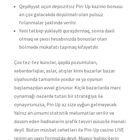
Qeydiyyat üçün depozitsiz Pin-Up kazino bonusu
ən çox gələcəkdə döyülməli olan pulsuz
fırlanmalar şəklində verilir.
Yəni tətbiqi yükləyib quraşdırmaq, sonra daxil
olmaq və şəxsi hesabınızda bonuslar olan
bölmədə mükafatı tapmaq kifayətdir.
Çox tez-tez künclər, qayda pozuntuları,
xəbərdarlıqlar, aslar, atışlar kimi bazarlar bazar
siyahısında tamamilə yoxdur və ya oyunun
başlamazdan əvvəl görünür. Kiçik bazarlarda mərc
oynamağı nəzərdə tutan bir strategiya ilə
oynayırsınızsa, Pin Up az sizə uyğun gəlməyəcək.
Yalnız ən ümumi statistik məlumatlar verilir və
davam edən hadisələrin qrafik təsviri xüsusilə mənalı
deyil. Bütün müsbət cəhətləri ilə Pin-Up casino LIVE
rejimi ən yaxşı formatda deyil. Müasir bahisçilərin