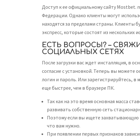
Доступ к ее официальному сайту Mostbet. 
Федерации. Однако клиенты могут использо
находятся за пределами страны. Клиенты б
экспресс, которые состоят из нескольких и
ЕСТЬ ВОПРОСЫ? – СВЯЖ
СОЦИАЛЬНЫХ СЕТЯХ
После загрузки вас ждет инсталляция, в о
согласие с установкой. Теперь вы можете 
логин и пароль. Или зарегистрируйтесь, в
еще быстрее, чем в браузере ПК.
Так как на это время основная масса став
развивать собственную сеть стационар
Поэтому если вы ищете захватывающую иг
что вам нужно.
При появлении первых признаков зависи