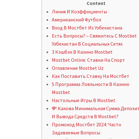
Content
Линия И Коэффициенты
Американский Футбол
Вход В Мостбет Из Узбекистана
Есть Вопросы? – Свяжитесь С Mostbet
Узбекистан В Социальных Сетях
3 Кэшбэк В Казино Mostbet
Mostbet Online: Ставки На Спорт
Оглавление Mostbet Uz
Как Поставить Ставку На Мостбет
5 Программа Лояльности В Казино
Mostbet
Настольные Игры В Mostbet
💸 Какова Минимальная Сумма Депози
И Вывода Средств В Mostbet?
Промокод Мостбет 2024: Часто
Задаваемые Вопросы