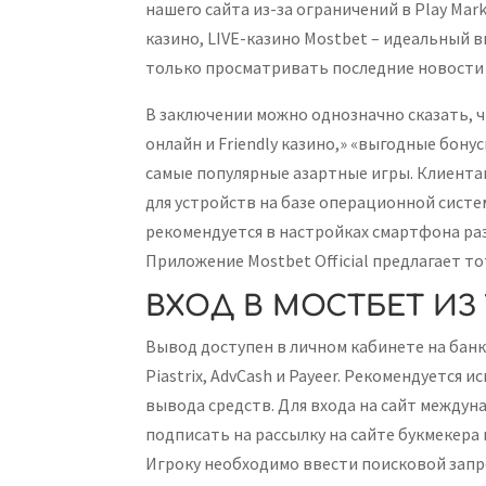
нашего сайта из-за ограничений в Play Ma
казино, LIVE-казино Mostbet – идеальный 
только просматривать последние новости 
В заключении можно однозначно сказать, 
онлайн и Friendly казино,» «выгодные бону
самые популярные азартные игры. Клиента
для устройств на базе операционной систе
рекомендуется в настройках смартфона ра
Приложение Mostbet Official предлагает то
ВХОД В МОСТБЕТ ИЗ
Вывод доступен в личном кабинете на бан
Piastrix, AdvCash и Payeer. Рекомендуется
вывода средств. Для входа на сайт между
подписать на рассылку на сайте букмекера
Игроку необходимо ввести поисковой запро