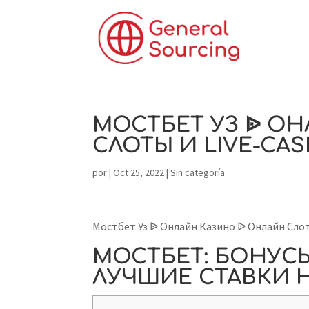
МОСТБЕТ УЗ ᐉ О
СЛОТЫ И LIVE-CAS
por
|
Oct 25, 2022
|
Sin categoría
Мостбет Уз ᐉ Онлайн Казино ᐉ Онлайн Слот
МОСТБЕТ: БОНУС
ЛУЧШИЕ СТАВКИ 