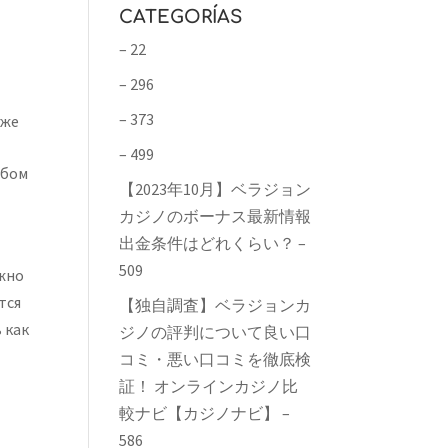
CATEGORÍAS
– 22
– 296
– 373
кже
– 499
обом
【2023年10月】ベラジョン
カジノのボーナス最新情報
出金条件はどれくらい？ –
509
ожно
тся
【独自調査】ベラジョンカ
 как
ジノの評判について良い口
コミ・悪い口コミを徹底検
証！ オンラインカジノ比
較ナビ【カジノナビ】 –
586