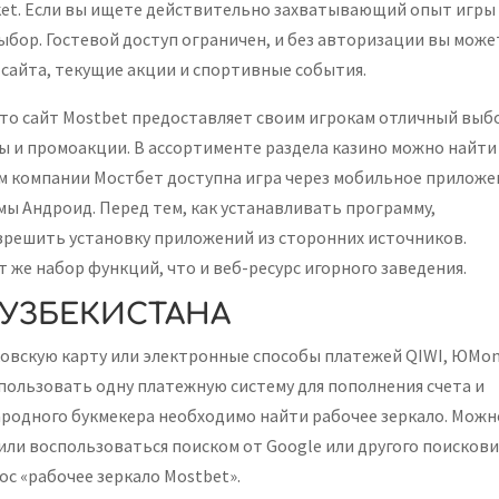
rket. Если вы ищете действительно захватывающий опыт игры
выбор. Гостевой доступ ограничен, и без авторизации вы може
сайта, текущие акции и спортивные события.
что сайт Mostbet предоставляет своим игрокам отличный выб
сы и промоакции. В ассортименте раздела казино можно найти
м компании Мостбет доступна игра через мобильное приложе
мы Андроид. Перед тем, как устанавливать программу,
зрешить установку приложений из сторонних источников.
т же набор функций, что и веб-ресурс игорного заведения.
 УЗБЕКИСТАНА
ковскую карту или электронные способы платежей QIWI, ЮMon
 использовать одну платежную систему для пополнения счета и
народного букмекера необходимо найти рабочее зеркало. Можн
 или воспользоваться поиском от Google или другого поискови
с «рабочее зеркало Mostbet».