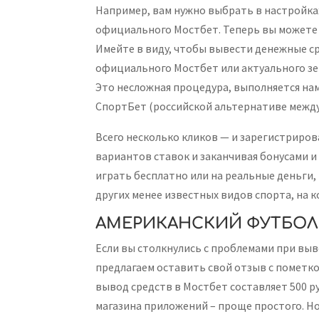
Например, вам нужно выбрать в настройка
официального Мостбет. Теперь вы можете 
Имейте в виду, чтобы вывести денежные с
официального Мостбет или актуального з
Это несложная процедура, выполняется нам
СпортБет (российской альтернативе межд
Всего несколько кликов — и зарегистриров
вариантов ставок и заканчивая бонусами и
играть бесплатно или на реальные деньги, 
других менее известных видов спорта, на 
АМЕРИКАНСКИЙ ФУТБОЛ
Если вы столкнулись с проблемами при выво
предлагаем оставить свой отзыв с пометк
вывод средств в Мостбет составляет 500 р
магазина приложений – проще простого. Но