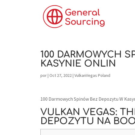
100 DARMOWYCH S
KASYNIE ONLIN
por
|
Oct 27, 2022
|
VulkanVegas Poland
100 Darmowych Spinów Bez Depozytu W Kasyn
VULKAN VEGAS: THI
DEPOZYTU NA BOO