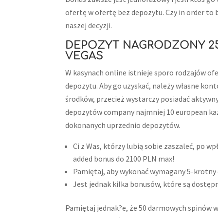
ofertę w ofertę bez depozytu. Czy in order to b
naszej decyzji.
DEPOZYT NAGRODZONY 25
VEGAS
W kasynach online istnieje sporo rodzajów ofe
depozytu. Aby go uzyskać, należy własne kont
środków, przecież wystarczy posiadać aktywn
depozytów company najmniej 10 european każd
dokonanych uprzednio depozytów.
Ci z Was, którzy lubią sobie zaszaleć, po
added bonus do 2100 PLN max!
Pamiętaj, aby wykonać wymagany 5-krotny ob
Jest jednak kilka bonusów, które są dostępn
Pamiętaj jednak?e, że 50 darmowych spinów 