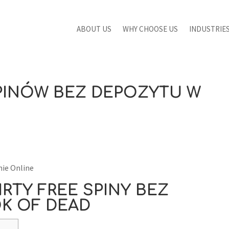
ABOUT US
WHY CHOOSE US
INDUSTRIE
PINÓW BEZ DEPOZYTU W
ie Online
RTY FREE SPINY BEZ
K OF DEAD