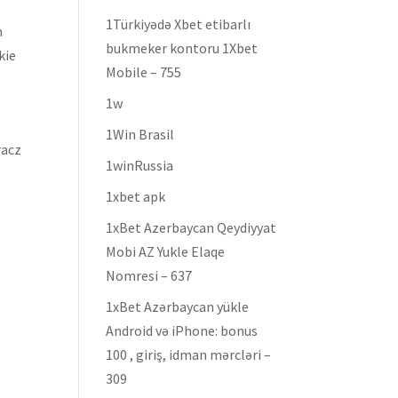
1Türkiyədə Xbet etibarlı
m
bukmeker kontoru 1Xbet
kie
Mobile – 755
1w
1Win Brasil
racz
1winRussia
1xbet apk
1xBet Azerbaycan Qeydiyyat
Mobi AZ Yukle Elaqe
Nomresi – 637
1xBet Azərbaycan yükle
Android və iPhone: bonus
100 , giriş, idman mərcləri –
309