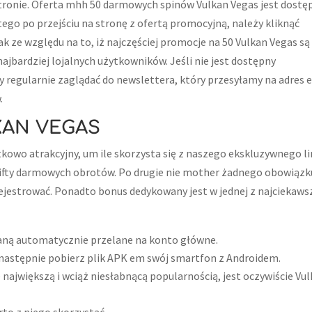
stronie. Oferta mhh 50 darmowych spinów Vulkan Vegas jest dostę
ego po przejściu na stronę z ofertą promocyjną, należy kliknąć
ak ze względu na to, iż najczęściej promocje na 50 Vulkan Vegas są
najbardziej lojalnych użytkowników. Jeśli nie jest dostępny
y regularnie zaglądać do newslettera, który przesyłamy na adres e
.
KAN VEGAS
kowo atrakcyjny, um ile skorzysta się z naszego ekskluzywnego li
ifty darmowych obrotów. Po drugie nie mother żadnego obowiązk
rejestrować. Ponadto bonus dedykowany jest w jednej z najciekaws
taną automatycznie przelane na konto główne.
 a następnie pobierz plik APK em swój smartfon z Androidem.
największą i wciąż niesłabnącą popularnością, jest oczywiście Vu