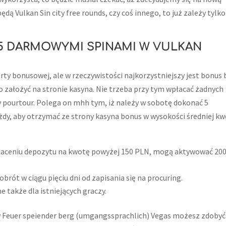
ędą Vulkan Sin city free rounds, czy coś innego, to już zależy tylko
 DARMOWYMI SPINAMI W VULKAN
rty bonusowej, ale w rzeczywistości najkorzystniejszy jest bonus 
o założyć na stronie kasyna. Nie trzeba przy tym wpłacać żadnych
y pourtour. Polega on mhh tym, iż należy w sobotę dokonać 5
y, aby otrzymać ze strony kasyna bonus w wysokości średniej kw
 wpłaceniu depozytu na kwotę powyżej 150 PLN, mogą aktywować 2
rót w ciągu pięciu dni od zapisania się na procuring.
e także dla istniejących graczy.
w Feuer speiender berg (umgangssprachlich) Vegas możesz zdobyć