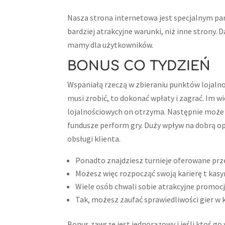
Nasza strona internetowa jest specjalnym p
bardziej atrakcyjne warunki, niż inne strony. 
mamy dla użytkowników.
BONUS CO TYDZIEŃ
Wspaniałą rzeczą w zbieraniu punktów lojalno
musi zrobić, to dokonać wpłaty i zagrać. Im 
lojalnościowych on otrzyma. Następnie może
fundusze perform gry. Duży wpływ na dobrą o
obsługi klienta.
Ponadto znajdziesz turnieje oferowane prze
Możesz więc rozpocząć swoją karierę t kasyn
Wiele osób chwali sobie atrakcyjne promocje
Tak, możesz zaufać sprawiedliwości gier w 
Bonus zawsze jest jednorazowy i jeśli ktoś go