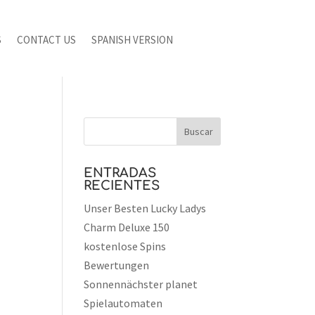
S
CONTACT US
SPANISH VERSION
ENTRADAS
RECIENTES
Unser Besten Lucky Ladys
Charm Deluxe 150
kostenlose Spins
Bewertungen
Sonnennächster planet
Spielautomaten