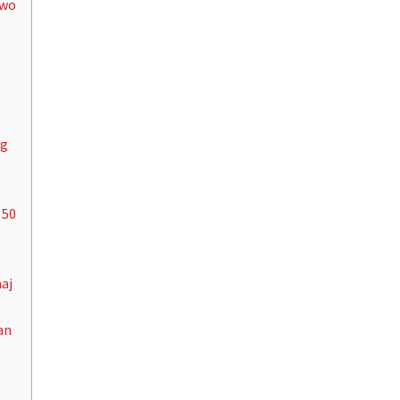
Two
a
ng
 50
aj
an