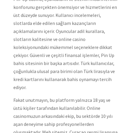
konforunu gerçekten önemsiyor ve hizmetlerini en
üst düzeyde sunuyor. Kullanıcı incelemeleri,
slotlarda elde edilen sağlam kazançların
açıklamalarını içerir. Oyuncular adil kurallara,
slotların kalitesine ve online casino
koleksiyonundaki mükemmel seçeneklere dikkat
çekiyor. Güvenli ve çeşitli finansal işlemler, Pin Up
bahis sitesinin bir başka artısıdır. Türk kullanıcılar,
çoğunlukla ulusal para birimi olan Türk lirasıyla ve
kredi kartlarını kullanarak bahis oynamayı tercih
ediyor.
Fakat unutmayın, bu platform yalnızca 18 yaş ve
üstü kişiler tarafından kullanılabilir. Online
casinomuzun arkasındaki ekip, bu sektörde 10 yılı
aşan deneyime sahip profesyonellerden
oluşmaktadır. Web sitemiz, Curaçao resmi lisansına