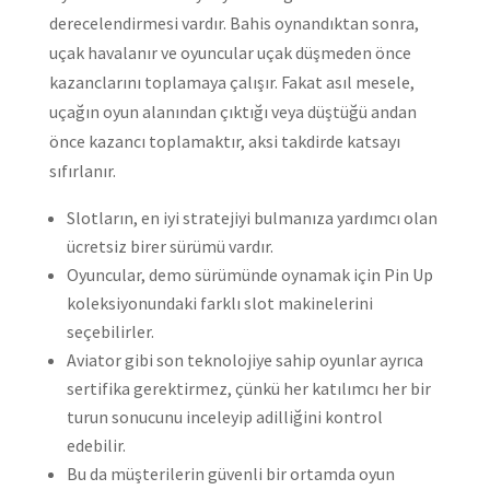
derecelendirmesi vardır. Bahis oynandıktan sonra,
uçak havalanır ve oyuncular uçak düşmeden önce
kazanclarını toplamaya çalışır. Fakat asıl mesele,
uçağın oyun alanından çıktığı veya düştüğü andan
önce kazancı toplamaktır, aksi takdirde katsayı
sıfırlanır.
Slotların, en iyi stratejiyi bulmanıza yardımcı olan
ücretsiz birer sürümü vardır.
Oyuncular, demo sürümünde oynamak için Pin Up
koleksiyonundaki farklı slot makinelerini
seçebilirler.
Aviator gibi son teknolojiye sahip oyunlar ayrıca
sertifika gerektirmez, çünkü her katılımcı her bir
turun sonucunu inceleyip adilliğini kontrol
edebilir.
Bu da müşterilerin güvenli bir ortamda oyun