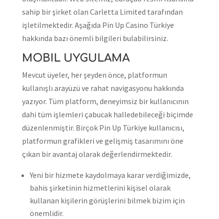
sahip bir şirket olan Carletta Limited tarafından
işletilmektedir. Aşağıda Pin Up Casino Türkiye
hakkında bazı önemli bilgileri bulabilirsiniz.
MOBIL UYGULAMA
Mevcut üyeler, her şeyden önce, platformun
kullanışlı arayüzü ve rahat navigasyonu hakkında
yazıyor. Tüm platform, deneyimsiz bir kullanıcının
dahi tüm işlemleri çabucak halledebileceği biçimde
düzenlenmiştir. Birçok Pin Up Türkiye kullanıcısı,
platformun grafikleri ve gelişmiş tasarımını öne
çıkan bir avantaj olarak değerlendirmektedir.
Yeni bir hizmete kaydolmaya karar verdiğimizde,
bahis şirketinin hizmetlerini kişisel olarak
kullanan kişilerin görüşlerini bilmek bizim için
önemlidir.