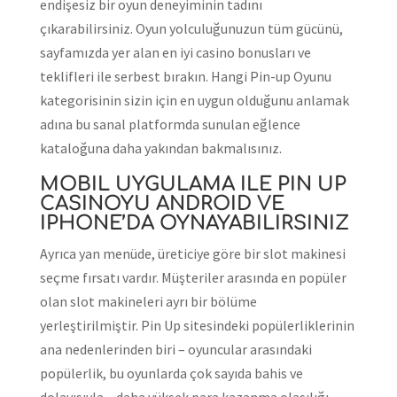
endişesiz bir oyun deneyiminin tadını
çıkarabilirsiniz. Oyun yolculuğunuzun tüm gücünü,
sayfamızda yer alan en iyi casino bonusları ve
teklifleri ile serbest bırakın. Hangi Pin-up Oyunu
kategorisinin sizin için en uygun olduğunu anlamak
adına bu sanal platformda sunulan eğlence
kataloğuna daha yakından bakmalısınız.
MOBIL UYGULAMA ILE PIN UP
CASINOYU ANDROID VE
IPHONE’DA OYNAYABILIRSINIZ
Ayrıca yan menüde, üreticiye göre bir slot makinesi
seçme fırsatı vardır. Müşteriler arasında en popüler
olan slot makineleri ayrı bir bölüme
yerleştirilmiştir. Pin Up sitesindeki popülerliklerinin
ana nedenlerinden biri – oyuncular arasındaki
popülerlik, bu oyunlarda çok sayıda bahis ve