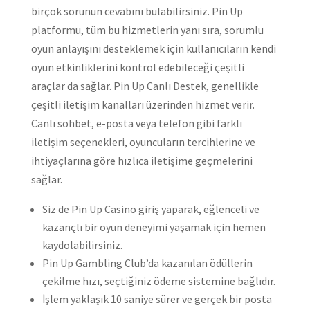
birçok sorunun cevabını bulabilirsiniz. Pin Up
platformu, tüm bu hizmetlerin yanı sıra, sorumlu
oyun anlayışını desteklemek için kullanıcıların kendi
oyun etkinliklerini kontrol edebileceği çeşitli
araçlar da sağlar. Pin Up Canlı Destek, genellikle
çeşitli iletişim kanalları üzerinden hizmet verir.
Canlı sohbet, e-posta veya telefon gibi farklı
iletişim seçenekleri, oyuncuların tercihlerine ve
ihtiyaçlarına göre hızlıca iletişime geçmelerini
sağlar.
Siz de Pin Up Casino giriş yaparak, eğlenceli ve
kazançlı bir oyun deneyimi yaşamak için hemen
kaydolabilirsiniz.
Pin Up Gambling Club’da kazanılan ödüllerin
çekilme hızı, seçtiğiniz ödeme sistemine bağlıdır.
İşlem yaklaşık 10 saniye sürer ve gerçek bir posta