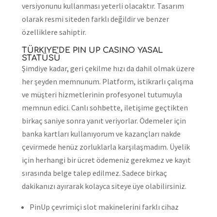
versiyonunu kullanması yeterli olacaktır. Tasarım
olarak resmi siteden farklı değildir ve benzer
özelliklere sahiptir.
TÜRKIYE’DE PIN UP CASINO YASAL
STATÜSÜ
Şimdiye kadar, geri çekilme hızı da dahil olmak üzere
her şeyden memnunum. Platform, istikrarlı çalışma
ve müşteri hizmetlerinin profesyonel tutumuyla
memnun edici. Canlı sohbette, iletişime geçtikten
birkaç saniye sonra yanıt veriyorlar. Ödemeler için
banka kartları kullanıyorum ve kazançları nakde
çevirmede henüz zorluklarla karşılaşmadım. Üyelik
için herhangi bir ücret ödemeniz gerekmez ve kayıt
sırasında belge talep edilmez. Sadece birkaç
dakikanızı ayırarak kolayca siteye üye olabilirsiniz.
PinUp çevrimiçi slot makinelerini farklı cihaz