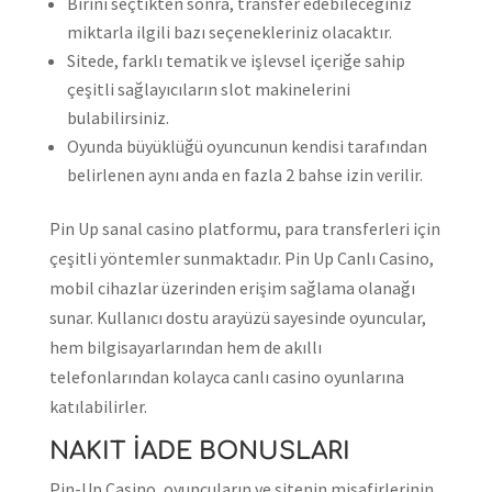
Birini seçtikten sonra, transfer edebileceğiniz
miktarla ilgili bazı seçenekleriniz olacaktır.
Sitede, farklı tematik ve işlevsel içeriğe sahip
çeşitli sağlayıcıların slot makinelerini
bulabilirsiniz.
Oyunda büyüklüğü oyuncunun kendisi tarafından
belirlenen aynı anda en fazla 2 bahse izin verilir.
Pin Up sanal casino platformu, para transferleri için
çeşitli yöntemler sunmaktadır. Pin Up Canlı Casino,
mobil cihazlar üzerinden erişim sağlama olanağı
sunar. Kullanıcı dostu arayüzü sayesinde oyuncular,
hem bilgisayarlarından hem de akıllı
telefonlarından kolayca canlı casino oyunlarına
katılabilirler.
NAKIT İADE BONUSLARI
Pin-Up Casino, oyuncuların ve sitenin misafirlerinin