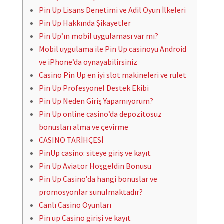
Pin Up Lisans Denetimi ve Adil Oyun İlkeleri
Pin Up Hakkında Şikayetler
Pin Up’ın mobil uygulaması var mı?
Mobil uygulama ile Pin Up casinoyu Android
ve iPhone’da oynayabilirsiniz
Casino Pin Up en iyi slot makineleri ve rulet
Pin Up Profesyonel Destek Ekibi
Pin Up Neden Giriş Yapamıyorum?
Pin Up online casino’da depozitosuz
bonusları alma ve çevirme
CASINO TARİHÇESİ
PinUp casino: siteye giriş ve kayıt
Pin Up Aviator Hoşgeldin Bonusu
Pin Up Casino’da hangi bonuslar ve
promosyonlar sunulmaktadır?
Canlı Casino Oyunları
Pin up Casino girişi ve kayıt