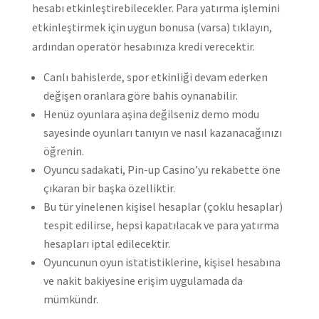
hesabı etkinleştirebilecekler. Para yatırma işlemini
etkinleştirmek için uygun bonusa (varsa) tıklayın,
ardından operatör hesabınıza kredi verecektir.
Canlı bahislerde, spor etkinliği devam ederken
değişen oranlara göre bahis oynanabilir.
Henüz oyunlara aşina değilseniz demo modu
sayesinde oyunları tanıyın ve nasıl kazanacağınızı
öğrenin.
Oyuncu sadakati, Pin-up Casino’yu rekabette öne
çıkaran bir başka özelliktir.
Bu tür yinelenen kişisel hesaplar (çoklu hesaplar)
tespit edilirse, hepsi kapatılacak ve para yatırma
hesapları iptal edilecektir.
Oyuncunun oyun istatistiklerine, kişisel hesabına
ve nakit bakiyesine erişim uygulamada da
mümkündr.