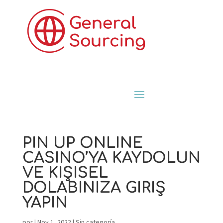
PIN UP ONLINE
CASINO’YA KAYDOLUN
VE KIŞISEL
DOLABINIZA GIRIŞ
YAPIN
por
|
Nov 1, 2022
|
Sin categoría