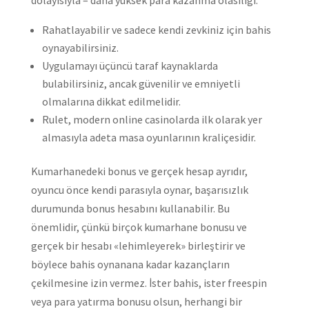
dolayısıyla – daha yüksek para kazanma olasılığı.
Rahatlayabilir ve sadece kendi zevkiniz için bahis
oynayabilirsiniz.
Uygulamayı üçüncü taraf kaynaklarda
bulabilirsiniz, ancak güvenilir ve emniyetli
olmalarına dikkat edilmelidir.
Rulet, modern online casinolarda ilk olarak yer
almasıyla adeta masa oyunlarının kraliçesidir.
Kumarhanedeki bonus ve gerçek hesap ayrıdır,
oyuncu önce kendi parasıyla oynar, başarısızlık
durumunda bonus hesabını kullanabilir. Bu
önemlidir, çünkü birçok kumarhane bonusu ve
gerçek bir hesabı «lehimleyerek» birleştirir ve
böylece bahis oynanana kadar kazançların
çekilmesine izin vermez. İster bahis, ister freespin
veya para yatırma bonusu olsun, herhangi bir