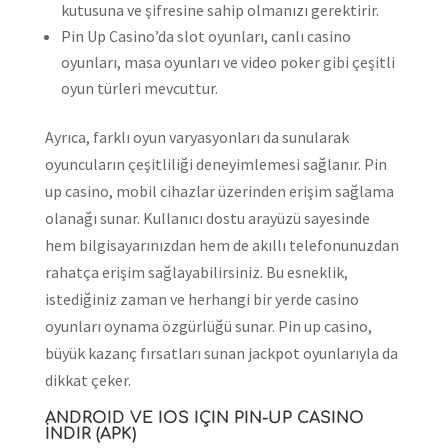
kutusuna ve şifresine sahip olmanızı gerektirir.
Pin Up Casino’da slot oyunları, canlı casino
oyunları, masa oyunları ve video poker gibi çeşitli
oyun türleri mevcuttur.
Ayrıca, farklı oyun varyasyonları da sunularak
oyuncuların çeşitliliği deneyimlemesi sağlanır. Pin
up casino, mobil cihazlar üzerinden erişim sağlama
olanağı sunar. Kullanıcı dostu arayüzü sayesinde
hem bilgisayarınızdan hem de akıllı telefonunuzdan
rahatça erişim sağlayabilirsiniz. Bu esneklik,
istediğiniz zaman ve herhangi bir yerde casino
oyunları oynama özgürlüğü sunar. Pin up casino,
büyük kazanç fırsatları sunan jackpot oyunlarıyla da
dikkat çeker.
ANDROID VE IOS IÇIN PIN-UP CASINO
İNDIR (APK)