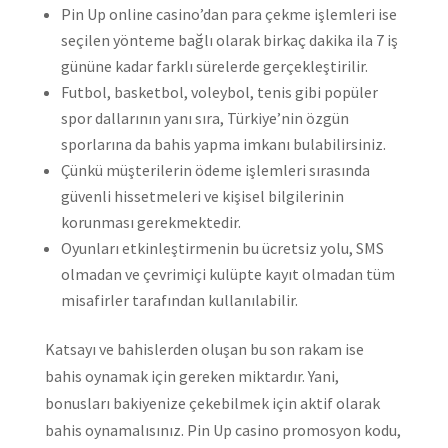
Pin Up online casino’dan para çekme işlemleri ise
seçilen yönteme bağlı olarak birkaç dakika ila 7 iş
gününe kadar farklı sürelerde gerçekleştirilir.
Futbol, basketbol, voleybol, tenis gibi popüler
spor dallarının yanı sıra, Türkiye’nin özgün
sporlarına da bahis yapma imkanı bulabilirsiniz.
Çünkü müşterilerin ödeme işlemleri sırasında
güvenli hissetmeleri ve kişisel bilgilerinin
korunması gerekmektedir.
Oyunları etkinleştirmenin bu ücretsiz yolu, SMS
olmadan ve çevrimiçi kulüpte kayıt olmadan tüm
misafirler tarafından kullanılabilir.
Katsayı ve bahislerden oluşan bu son rakam ise
bahis oynamak için gereken miktardır. Yani,
bonusları bakiyenize çekebilmek için aktif olarak
bahis oynamalısınız. Pin Up casino promosyon kodu,