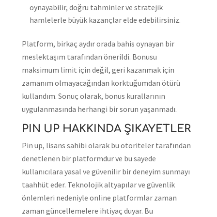
oynayabilir, doğru tahminler ve stratejik
hamlelerle büyük kazançlar elde edebilirsiniz.
Platform, birkaç aydır orada bahis oynayan bir
meslektaşım tarafından önerildi. Bonusu
maksimum limit için değil, geri kazanmak için
zamanım olmayacağından korktuğumdan ötürü
kullandım. Sonuç olarak, bonus kurallarının
uygulanmasında herhangi bir sorun yaşanmadı.
PIN UP HAKKINDA ŞIKAYETLER
Pin up, lisans sahibi olarak bu otoriteler tarafından
denetlenen bir platformdur ve bu sayede
kullanıcılara yasal ve güvenilir bir deneyim sunmayı
taahhüt eder. Teknolojik altyapılar ve güvenlik
önlemleri nedeniyle online platformlar zaman
zaman güncellemelere ihtiyaç duyar. Bu