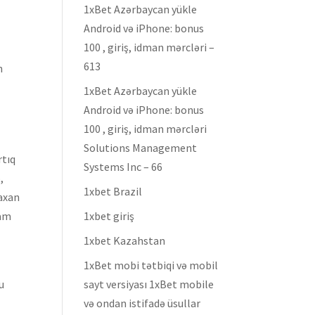
1xBet Azərbaycan yükle
Android və iPhone: bonus
100 , giriş, idman mərcləri –
613
n
1xBet Azərbaycan yükle
Android və iPhone: bonus
100 , giriş, idman mərcləri
Solutions Management
rtıq
Systems Inc – 66
,
1xbet Brazil
raxan
ram
1xbet giriş
1xbet Kazahstan
1xBet mobi tətbiqi və mobil
u
sayt versiyası 1xBet mobile
və ondan istifadə üsullar