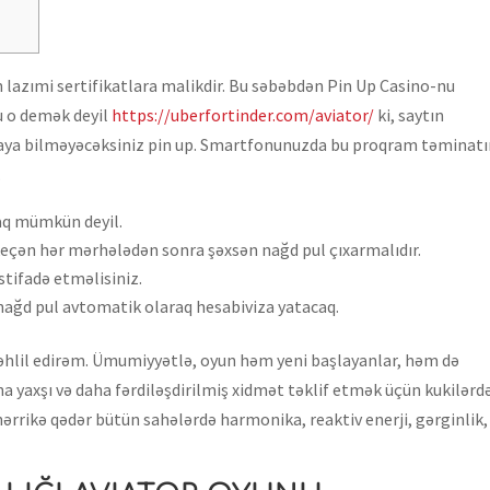
ün lazımi sertifikatlara malikdir. Bu səbəbdən Pin Up Casino-nu
u o demək deyil
https://uberfortinder.com/aviator/
ki, saytın
oxlaya bilməyəcəksiniz pin up. Smartfonunuzda bu proqram təminatı
.
aq mümkün deyil.
eçən hər mərhələdən sonra şəxsən nağd pul çıxarmalıdır.
stifadə etməlisiniz.
 nağd pul avtomatik olaraq hesabiviza yatacaq.
hlil edirəm. Ümumiyyətlə, oyun həm yeni başlayanlar, həm də
a yaxşı və daha fərdiləşdirilmiş xidmət təklif etmək üçün kukilərd
ərrikə qədər bütün sahələrdə harmonika, reaktiv enerji, gərginlik,