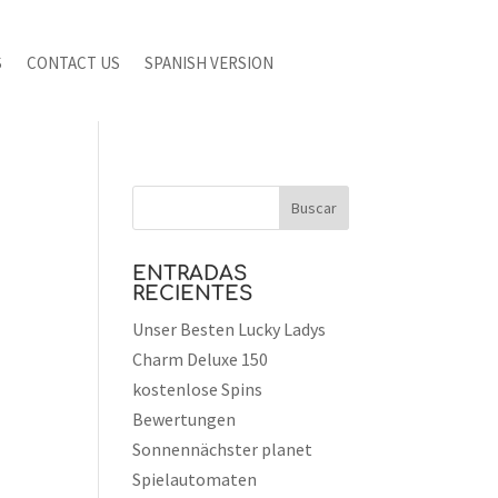
S
CONTACT US
SPANISH VERSION
ENTRADAS
RECIENTES
Unser Besten Lucky Ladys
Charm Deluxe 150
kostenlose Spins
Bewertungen
Sonnennächster planet
Spielautomaten