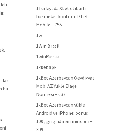
ldu.
1Türkiyədə Xbet etibarlı
ır.
bukmeker kontoru 1Xbet
Mobile – 755
1w
1Win Brasil
ək.
1winRussia
1xbet apk
1xBet Azerbaycan Qeydiyyat
ədər
Mobi AZ Yukle Elaqe
n bir
Nomresi – 637
1xBet Azərbaycan yükle
Android və iPhone: bonus
ə
100 , giriş, idman mərcləri –
Yeni
309