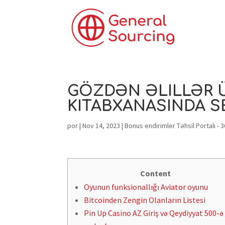
GÖZDƏN ƏLILLƏR 
KITABXANASINDA S
por
|
Nov 14, 2023
|
Bonus endirimler Təhsil Portalı - 
Content
Oyunun funksionallığı Aviator oyunu
Bitcoinden Zengin Olanların Listesi
Pin Up Casino AZ Giriş və Qeydiyyat 500-ə