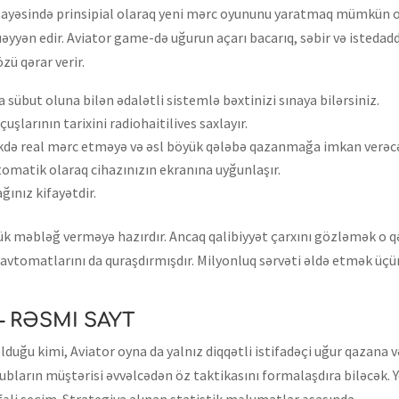
 sayəsində prinsipial olaraq yeni mərc oyununu yaratmaq mümkün o
əyyən edir. Aviator game-də uğurun açarı bacarıq, səbir və istedadd
zü qərar verir.
sübut oluna bilən ədalətli sistemlə bəxtinizi sınaya bilərsiniz.
uşlarının tarixini radiohaitilives saxlayır.
əkdə real mərc etməyə və əsl böyük qələbə qazanmağa imkan verəc
tomatik olaraq cihazınızın ekranına uyğunlaşır.
ğınız kifayətdir.
yük məbləğ verməyə hazırdır. Ancaq qalibiyyət çarxını gözləmək o q
 avtomatlarını da quraşdırmışdır. Milyonluq sərvəti əldə etmək üçü
– RƏSMI SAYT
duğu kimi, Aviator oyna da yalnız diqqətli istifadəçi uğur qazana v
lubların müştərisi əvvəlcədən öz taktikasını formalaşdıra biləcək. 