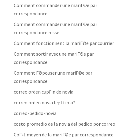
Comment commander une mariГ©e par
correspondance
Comment commander une mariГ©e par
correspondance russe
Comment fonctionnent la mariГ©e par courrier
Comment sortir avec une mariГ©e par
correspondance
Comment Г©pouser une mariГ©e par
correspondance
correo orden cupГіn de novia
correo orden novia legГ­tima?
correo-pedido-novia
costo promedio de la novia del pedido por correo
CoГ»t moyen de la mariГ©e par correspondance