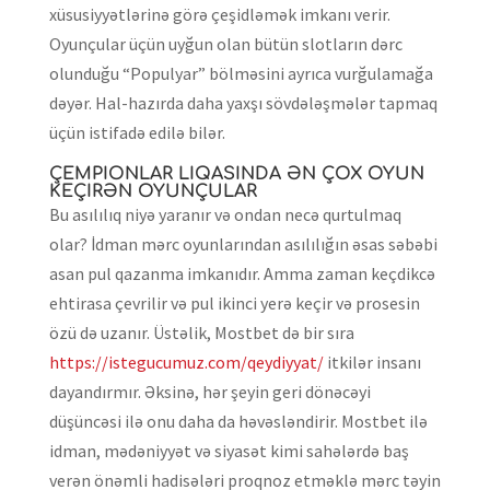
xüsusiyyətlərinə görə çeşidləmək imkanı verir.
Oyunçular üçün uyğun olan bütün slotların dərc
olunduğu “Populyar” bölməsini ayrıca vurğulamağa
dəyər. Hal-hazırda daha yaxşı sövdələşmələr tapmaq
üçün istifadə edilə bilər.
ÇEMPIONLAR LIQASINDA ƏN ÇOX OYUN
KEÇIRƏN OYUNÇULAR
Bu asılılıq niyə yaranır və ondan necə qurtulmaq
olar? İdman mərc oyunlarından asılılığın əsas səbəbi
asan pul qazanma imkanıdır. Amma zaman keçdikcə
ehtirasa çevrilir və pul ikinci yerə keçir və prosesin
özü də uzanır. Üstəlik, Mostbet də bir sıra
https://istegucumuz.com/qeydiyyat/
itkilər insanı
dayandırmır. Əksinə, hər şeyin geri dönəcəyi
düşüncəsi ilə onu daha da həvəsləndirir. Mostbet ilə
idman, mədəniyyət və siyasət kimi sahələrdə baş
verən önəmli hadisələri proqnoz etməklə mərc təyin