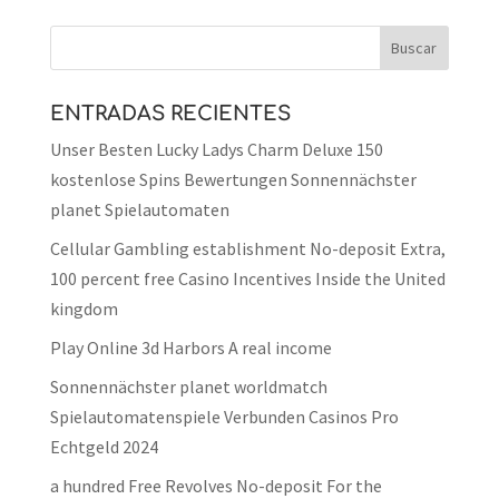
ENTRADAS RECIENTES
Unser Besten Lucky Ladys Charm Deluxe 150
kostenlose Spins Bewertungen Sonnennächster
planet Spielautomaten
Cellular Gambling establishment No-deposit Extra,
100 percent free Casino Incentives Inside the United
kingdom
Play Online 3d Harbors A real income
Sonnennächster planet worldmatch
Spielautomatenspiele Verbunden Casinos Pro
Echtgeld 2024
a hundred Free Revolves No-deposit For the