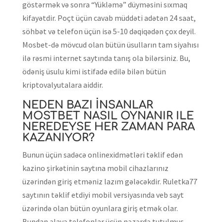
göstərmək və sonra “Yükləmə” düyməsini sıxmaq
kifayətdir. Poçt üçün cavab müddəti adətən 24 saat,
söhbət və telefon üçün isə 5-10 dəqiqədən çox deyil.
Mosbet-də mövcud olan bütün üsulların tam siyahısı
ilə rəsmi internet saytında tanış ola bilərsiniz. Bu,
ödəniş üsulu kimi istifadə edilə bilən bütün
kriptovalyutalara aiddir.
NEDEN BAZI İNSANLAR
MOSTBET NASIL OYNANIR ILE
NEREDEYSE HER ZAMAN PARA
KAZANIYOR?
Bunun üçün sadəcə onlinexidmətləri təklif edən
kazino şirkətinin saytına mobil cihazlarınız
üzərindən giriş etməniz lazım gələcəkdir. Ruletka77
saytının təklif etdiyi mobil versiyasında veb sayt
üzərində olan bütün oyunlara giriş etmək olar.
Bundan əlavə telefonlar üçün nəzərdə tutulmuş