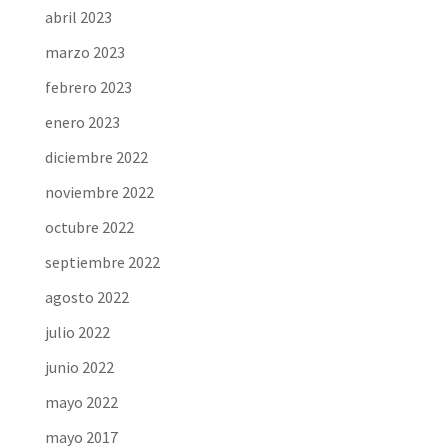
abril 2023
marzo 2023
febrero 2023
enero 2023
diciembre 2022
noviembre 2022
octubre 2022
septiembre 2022
agosto 2022
julio 2022
junio 2022
mayo 2022
mayo 2017