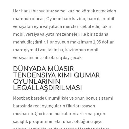
Hər hansı bir sualınız varsa, kazino kömək etməkdən
məmnun olacaq. Oyunun həm kazino, həm də mobil
versiyaları eyni valyutada mərcləri qəbul edir, lakin
mobil versiya valyuta məzənnələri ilə bir az daha
məhdudlaşdırılır. Hər oyunun maksimum 1,05 dollar
mərc qiyməti var, lakin bu, kazinonun mobil
versiyasından asılı olaraq dəyişəcək.
DÜNYADA MÜASIR
TENDENSIYA KIMI QUMAR
OYUNLARININ
LEQALLAŞDIRILMASI
Mostbet barədə ümumilikdə və onun bonus sistemi
barəsində real oyunçuların fikirləri əsasən
müsbətdir. Çox insan büdcələrini artırmaq üçün
sadiqlik proqramının əla fürsət olduğunu qeyd