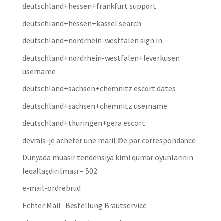
deutschland+hessen+frankfurt support
deutschland+hessen+kassel search
deutschland+nordrhein-westfalen sign in
deutschland+nordrhein-westfalen+leverkusen
username
deutschland+sachsen+chemnitz escort dates
deutschland+sachsen+chemnitz username
deutschland+thuringen+gera escort
devrais-je acheter une mariГ©e par correspondance
Dünyada müasir tendensiya kimi qumar oyunlarının
leqallaşdırılması – 502
e-mail-ordrebrud
Echter Mail -Bestellung Brautservice