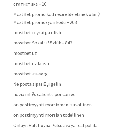
статистика – 10
MostBet promo kod necə əldə etmək olar 》
MostBet promosyon kodu – 203
mostbet royxatga olish
mostbet Sözaltı Sözlük – 842
mostbet uz
mostbet uz kirish
mostbet-ru-serg
Ne posta sipariЕџi gelin
novia mГЎs caliente por correo
on postimyynti morsiamen turvallinen
on postimyynti morsian todellinen
Onlayn Rulet oyna Pulsuz və ya real pul ilə