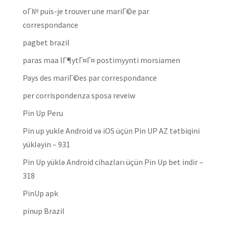
oГ№ puis-je trouver une mariГ©e par
correspondance
pagbet brazil
paras maa lГ¶ytГ¤Г¤ postimyynti morsiamen
Pays des mariГ©es par correspondance
per corrispondenza sposa reveiw
Pin Up Peru
Pin up yukle Android və iOS üçün Pin UP AZ tətbiqini
yükləyin – 931
Pin Up yüklə Android cihazları üçün Pin Up bet indir –
318
PinUp apk
pinup Brazil