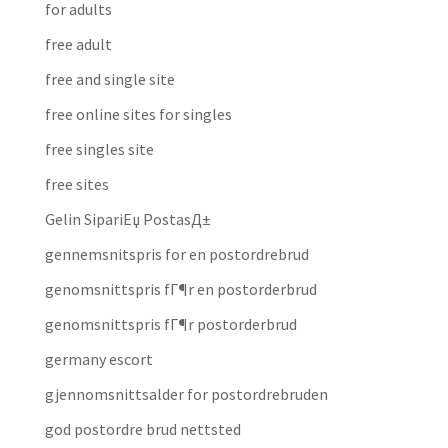
for adults
free adult
free and single site
free online sites for singles
free singles site
free sites
Gelin SipariЕџ PostasД±
gennemsnitspris for en postordrebrud
genomsnittspris fГ¶r en postorderbrud
genomsnittspris fГ¶r postorderbrud
germany escort
gjennomsnittsalder for postordrebruden
god postordre brud nettsted