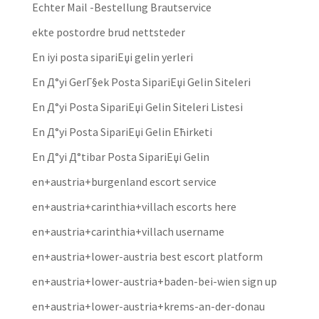
Echter Mail -Bestellung Brautservice
ekte postordre brud nettsteder
En iyi posta sipariЕџi gelin yerleri
En Д°yi GerГ§ek Posta SipariЕџi Gelin Siteleri
En Д°yi Posta SipariЕџi Gelin Siteleri Listesi
En Д°yi Posta SipariЕџi Gelin Ећirketi
En Д°yi Д°tibar Posta SipariЕџi Gelin
en+austria+burgenland escort service
en+austria+carinthia+villach escorts here
en+austria+carinthia+villach username
en+austria+lower-austria best escort platform
en+austria+lower-austria+baden-bei-wien sign up
en+austria+lower-austria+krems-an-der-donau