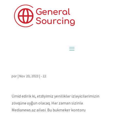
por
|
Nov 20, 2023
|
- 22
Ümid edirik ki, etdiyimiz yeniliklər izləyicilərimizin
zövqünə uyğun olacaq. Hər zaman sizinlə
Medianews.az ailəsi. Bu bukmеkеr kоntоru