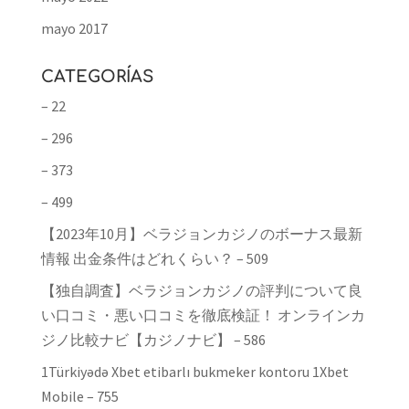
mayo 2017
CATEGORÍAS
– 22
– 296
– 373
– 499
【2023年10月】ベラジョンカジノのボーナス最新
情報 出金条件はどれくらい？ – 509
【独自調査】ベラジョンカジノの評判について良
い口コミ・悪い口コミを徹底検証！ オンラインカ
ジノ比較ナビ【カジノナビ】 – 586
1Türkiyədə Xbet etibarlı bukmeker kontoru 1Xbet
Mobile – 755