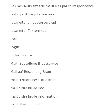
Les meilleurs sites de mariГ©es par correspondance.
lesbo postimyynti morsian
letar efter en postorderbrud
letar efter Г¤ktenskap
local
login
lucky8 France
Mail -Bestellung Brautservice
Mail auf Bestellung Braut
mail fГ¶r att bestГ¤lla brud
mail ordre brude info
mail ordre brude information
mail til ordre brud