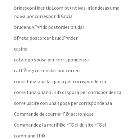
bridesconfidential.com pt+noivas-irlandesas uma
noiva por correspondГЄncia
brudens vГ¤rlds postorder brudar
bГ¤sta postorder brudlГ¤nder
casino
catalogo sposa per corrispondenza
catГЎlogo de novias por correo
come funziona la sposa per corrispondenza
come funzionano i siti di sposa per corrispondenza
come uscire con una sposa per corrispondenza
Commande de courrier Г©lectronique
Commandez la mariГ©e rГ©el du site rГ©el
commanditГ©