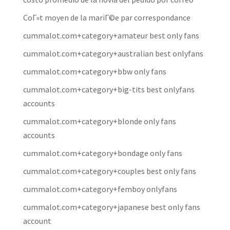
CoГ»t moyen de la mariГ©e par correspondance
cummalot.com+category+amateur best only fans
cummalot.com+category+australian best onlyfans
cummalot.com+category+bbw only fans
cummalot.com+category+big-tits best onlyfans
accounts
cummalot.com+category+blonde only fans
accounts
cummalot.com+category+bondage only fans
cummalot.com+category+couples best only fans
cummalot.com+category+femboy onlyfans
cummalot.com+category+japanese best only fans
account