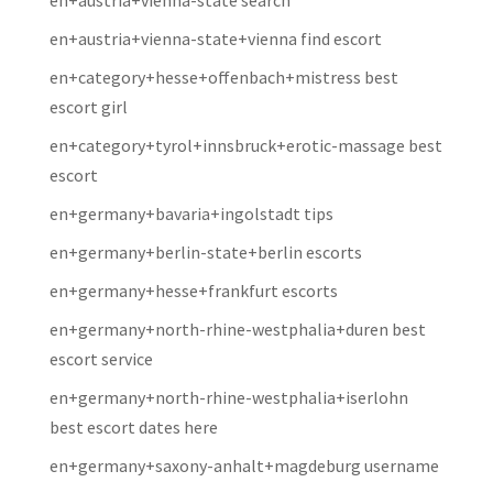
en+austria+vienna-state search
en+austria+vienna-state+vienna find escort
en+category+hesse+offenbach+mistress best
escort girl
en+category+tyrol+innsbruck+erotic-massage best
escort
en+germany+bavaria+ingolstadt tips
en+germany+berlin-state+berlin escorts
en+germany+hesse+frankfurt escorts
en+germany+north-rhine-westphalia+duren best
escort service
en+germany+north-rhine-westphalia+iserlohn
best escort dates here
en+germany+saxony-anhalt+magdeburg username