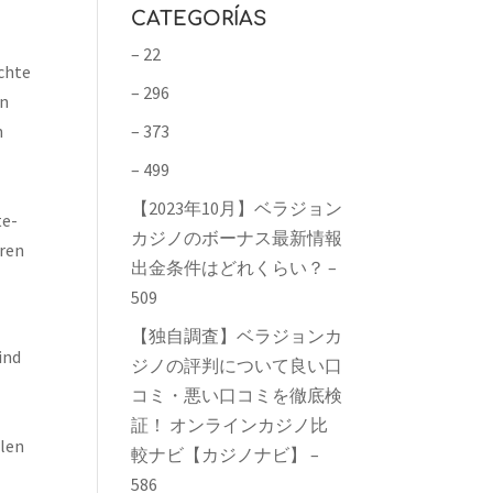
CATEGORÍAS
– 22
uchte
– 296
en
n
– 373
– 499
【2023年10月】ベラジョン
te-
カジノのボーナス最新情報
hren
出金条件はどれくらい？ –
509
【独自調査】ベラジョンカ
ind
ジノの評判について良い口
コミ・悪い口コミを徹底検
証！ オンラインカジノ比
llen
較ナビ【カジノナビ】 –
586