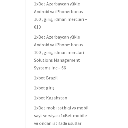
1xBet Azərbaycan yükle
Android və iPhone: bonus
100 , giriş, idman mərcləri –
613
1xBet Azərbaycan yükle
Android və iPhone: bonus
100 , giriş, idman mərcləri
Solutions Management
Systems Inc – 66
1xbet Brazil
1xbet giriş
1xbet Kazahstan
1xBet mobi tətbiqi və mobil
sayt versiyası 1xBet mobile
və ondan istifadə üsullar