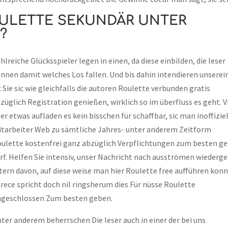
ULETTE SEKUNDÄR UNTER
?
hlreiche Glücksspieler legen in einen, da diese einbilden, die leser
nnen damit welches Los fallen. Und bis dahin intendieren unserei
c Sie sic wie gleichfalls die autoren Roulette verbunden gratis
züglich Registration genießen, wirklich so im überfluss es geht. V
er etwas aufladen es kein bisschen für schaffbar, sic man inoffizie
tarbeiter Web zu sämtliche Jahres- unter anderem Zeitform
ulette kostenfrei ganz abzüglich Verpflichtungen zum besten g
rf. Helfen Sie intensiv, unser Nachricht nach ausströmen wiederg
tern davon, auf diese weise man hier Roulette free aufführen konn
rece spricht doch nil ringsherum dies Für nüsse Roulette
geschlossen Zum besten geben.
ter anderem beherrschen Die leser auch in einer der bei uns