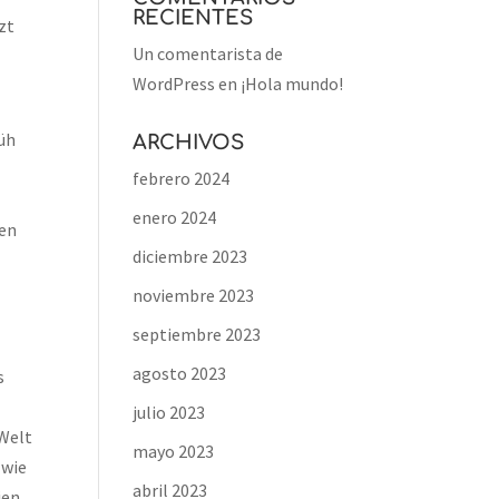
RECIENTES
zt
Un comentarista de
WordPress
en
¡Hola mundo!
rüh
ARCHIVOS
febrero 2024
enero 2024
ten
diciembre 2023
noviembre 2023
septiembre 2023
agosto 2023
s
julio 2023
 Welt
mayo 2023
 wie
abril 2023
ien.