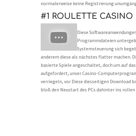
normalerweise keine Registrierung unumgäng
#1 ROULETTE CASINO
Diese Softwareanwendungen i
Programmdateien untergebra
Systemsteuerung sich begeb
anderem diese als nächstes flatter machen. D
basierte Spiele angeschaltet, doch um auf das
aufgefordert, unser Casino-Computerprogram
verriegeln, vor Diese diesseitigen Download
bloß den Neustart des PCs dahinter ins rollen