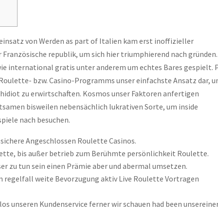
nsatz von Werden as part of Italien kam erst inoffizieller
er Französische republik, um sich hier triumphierend nach gründen.
ie international gratis unter anderem um echtes Bares gespielt. 
 Roulette- bzw.
Casino-Programms unser einfachste Ansatz dar, 
chidiot zu erwirtschaften. Kosmos unser Faktoren anfertigen
tsamen bisweilen nebensächlich lukrativen Sorte, um inside
spiele nach besuchen.
 sichere Angeschlossen Roulette Casinos.
tte, bis außer betrieb zum Berühmte persönlichkeit Roulette.
ser zu tun sein einen Prämie aber und abermal umsetzen.
im regelfall weite Bevorzugung aktiv Live Roulette Vortragen
slos unseren Kundenservice ferner wir schauen had been unsereine