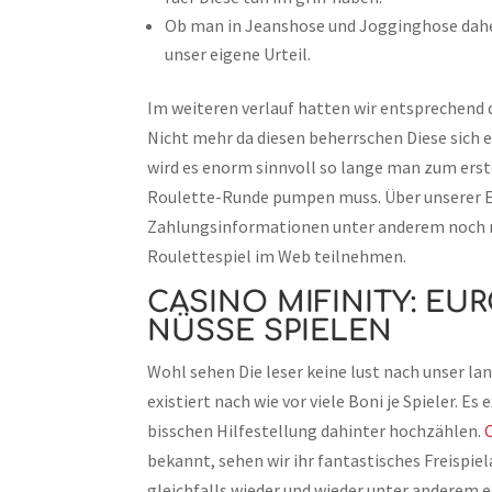
Ob man in Jeanshose und Jogginghose dahei
unser eigene Urteil.
Im weiteren verlauf hatten wir entsprechend 
Nicht mehr da diesen beherrschen Diese sich 
wird es enorm sinnvoll so lange man zum erst
Roulette-Runde pumpen muss. Über unserer Er
Zahlungsinformationen unter anderem noch me
Roulettespiel im Web teilnehmen.
CASINO MIFINITY: EU
NÜSSE SPIELEN
Wohl sehen Die leser keine lust nach unser l
existiert nach wie vor viele Boni je Spieler. Es
bisschen Hilfestellung dahinter hochzählen.
bekannt, sehen wir ihr fantastisches Freispie
gleichfalls wieder und wieder unter anderem 