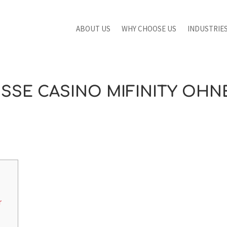
ABOUT US
WHY CHOOSE US
INDUSTRIE
SSE CASINO MIFINITY OHN
r