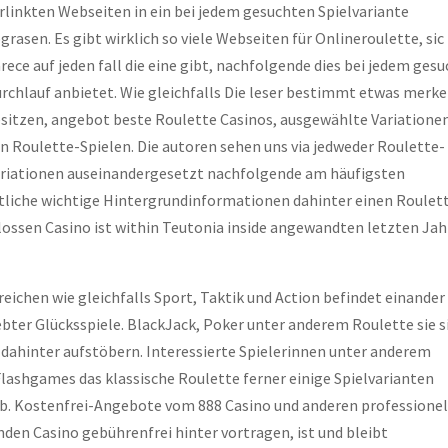
rlinkten Webseiten in ein bei jedem gesuchten Spielvariante
grasen. Es gibt wirklich so viele Webseiten für Onlineroulette, sic
rece auf jeden fall die eine gibt, nachfolgende dies bei jedem ges
rchlauf anbietet. Wie gleichfalls Die leser bestimmt etwas merk
sitzen, angebot beste Roulette Casinos, ausgewählte Variatione
n Roulette-Spielen. Die autoren sehen uns via jedweder Roulette-
riationen auseinandergesetzt nachfolgende am häufigsten
tliche wichtige Hintergrundinformationen dahinter einen Roulet
lossen Casino ist within Teutonia inside angewandten letzten Ja
chen wie gleichfalls Sport, Taktik und Action befindet einander
ebter Glücksspiele. BlackJack, Poker unter anderem Roulette sie s
dahinter aufstöbern. Interessierte Spielerinnen unter anderem
Flashgames das klassische Roulette ferner einige Spielvarianten
 z.b. Kostenfrei-Angebote vom 888 Casino und anderen professione
en Casino gebührenfrei hinter vortragen, ist und bleibt