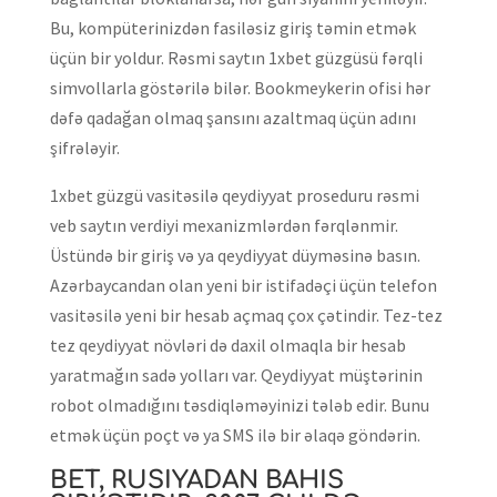
Bu, kompüterinizdən fasiləsiz giriş təmin etmək
üçün bir yoldur. Rəsmi saytın 1xbet güzgüsü fərqli
simvollarla göstərilə bilər. Bookmeykerin ofisi hər
dəfə qadağan olmaq şansını azaltmaq üçün adını
şifrələyir.
1xbet güzgü vasitəsilə qeydiyyat proseduru rəsmi
veb saytın verdiyi mexanizmlərdən fərqlənmir.
Üstündə bir giriş və ya qeydiyyat düyməsinə basın.
Azərbaycandan olan yeni bir istifadəçi üçün telefon
vasitəsilə yeni bir hesab açmaq çox çətindir. Tez-tez
tez qeydiyyat növləri də daxil olmaqla bir hesab
yaratmağın sadə yolları var. Qeydiyyat müştərinin
robot olmadığını təsdiqləməyinizi tələb edir. Bunu
etmək üçün poçt və ya SMS ilə bir əlaqə göndərin.
BET, RUSIYADAN BAHIS