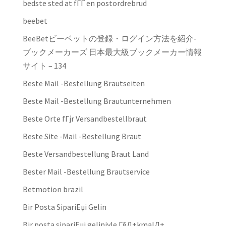
bedste sted at fГҐ en postordrebrud
beebet
BeeBetビーベットの登録・ログイン方法を紹介-
ブックメーカーズ 日本最大級ブックメーカー情報
サイト – 134
Beste Mail -Bestellung Brautseiten
Beste Mail -Bestellung Brautunternehmen
Beste Orte fГјr Versandbestellbraut
Beste Site -Mail -Bestellung Braut
Beste Versandbestellung Braut Land
Bester Mail -Bestellung Brautservice
Betmotion brazil
Bir Posta SipariЕџi Gelin
Bir posta sipariЕџi geliniyle Г§Д±kmalД±