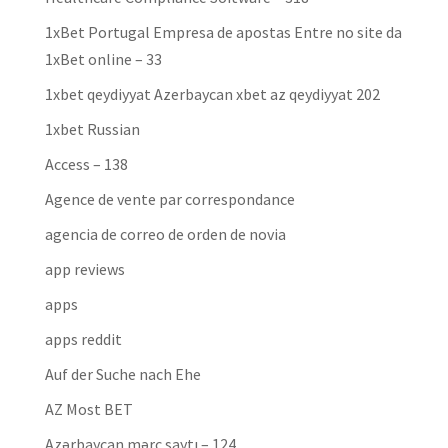
1xBet Portugal Empresa de apostas Entre no site da
1xBet online – 33
1xbet qeydiyyat Azerbaycan xbet az qeydiyyat 202
1xbet Russian
Access – 138
Agence de vente par correspondance
agencia de correo de orden de novia
app reviews
apps
apps reddit
Auf der Suche nach Ehe
AZ Most BET
Azərbaycan mərc saytı – 124