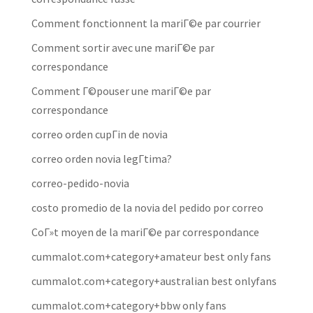
Comment fonctionnent la mariГ©e par courrier
Comment sortir avec une mariГ©e par
correspondance
Comment Г©pouser une mariГ©e par
correspondance
correo orden cupГіn de novia
correo orden novia legГ­tima?
correo-pedido-novia
costo promedio de la novia del pedido por correo
CoГ»t moyen de la mariГ©e par correspondance
cummalot.com+category+amateur best only fans
cummalot.com+category+australian best onlyfans
cummalot.com+category+bbw only fans