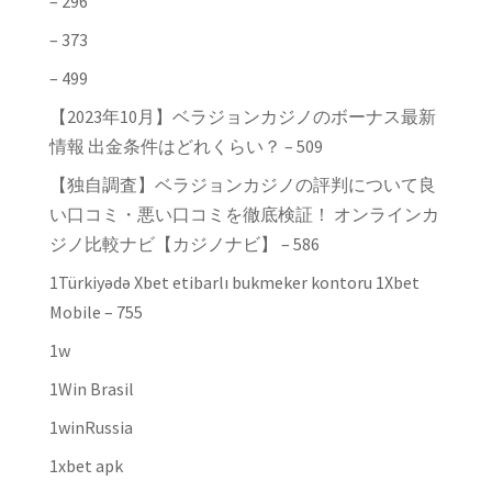
– 296
– 373
– 499
【2023年10月】ベラジョンカジノのボーナス最新
情報 出金条件はどれくらい？ – 509
【独自調査】ベラジョンカジノの評判について良
い口コミ・悪い口コミを徹底検証！ オンラインカ
ジノ比較ナビ【カジノナビ】 – 586
1Türkiyədə Xbet etibarlı bukmeker kontoru 1Xbet
Mobile – 755
1w
1Win Brasil
1winRussia
1xbet apk