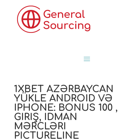
1XBET AZƏRBAYCAN
YÜKLE ANDROID VƏ
IPHONE: BONUS 100 ,
GIRIŞ, IDMAN
MƏRCLƏRI
PICTURELINE