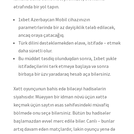
ətrafında bir yol tapın.
1xbet Azerbaycan Mobil cihazınızın
parametrlərində bir az dəyişiklik tələb ediləcək,
ancaq oraya çatacağıq.
Türk dilini dəstəkləməkdən əlavə, istifadə – etmək
daha sürətli olur.
Bu müddət təsdiq olunduqdan sonra, 1xbet yukle
istifadəçilərini tərk etməyə başlaya və sonra
birbaşa bir üzv yaradaraq hesab aça bilərsiniz.
Xətt oyunçunun bahis edə biləcəyi hadisələrin
siyahısıdır. Müəyyən bir idman növü üçün xəttə
keçmək üçün saytın əsas səhifəsindəki müvafiq
bölmədə onu seçə bilərsiniz. Bütün bu hadisələr
başlamazdan əvvəl mərc edilə bilər. Canlı – bunlar
artıq davam edən matçlardır, lakin oyunçu yenə də