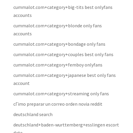
cummalot.com+category+big-tits best onlyfans
accounts
cummalot.com+category+blonde only fans
accounts
cummalot.com+category+bondage only fans
cummalot.com+category+couples best only fans
cummalot.com+category+femboy onlyfans
cummalot.com+category+japanese best only fans
account
cummalot.com+category+streaming only fans
cГіmo preparar un correo orden novia reddit
deutschland search
deutschland+baden-wurttemberg+esslingen escort
date