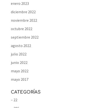
enero 2023
diciembre 2022
noviembre 2022
octubre 2022
septiembre 2022
agosto 2022
julio 2022
junio 2022
mayo 2022
mayo 2017
CATEGORÍAS
– 22