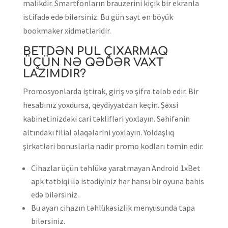
malikdir. Smartfonların brauzerini kiçik bir ekranla
istifadə edə bilərsiniz. Bu gün sayt ən böyük
bookmaker xidmətləridir.
BETDƏN PUL ÇIXARMAQ
ÜÇÜN NƏ QƏDƏR VAXT
LAZIMDIR?
Promosyonlarda iştirak, giriş və şifrə tələb edir. Bir
hesabınız yoxdursa, qeydiyyatdan keçin. Şəxsi
kabinetinizdəki cari təklifləri yoxlayın. Səhifənin
altındakı filial əlaqələrini yoxlayın. Yoldaşlıq
şirkətləri bonuslarla nadir promo kodları təmin edir.
Cihazlar üçün təhlükə yaratmayan Android 1xBet
apk tətbiqi ilə istədiyiniz hər hansı bir oyuna bahis
edə bilərsiniz.
Bu ayarı cihazın təhlükəsizlik menyusunda tapa
bilərsiniz.