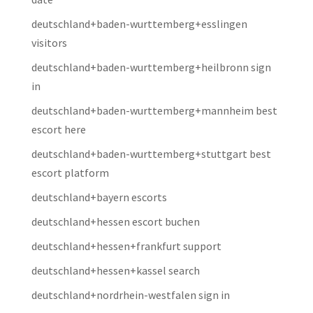
deutschland+baden-wurttemberg+esslingen
visitors
deutschland+baden-wurttemberg+heilbronn sign
in
deutschland+baden-wurttemberg+mannheim best
escort here
deutschland+baden-wurttemberg+stuttgart best
escort platform
deutschland+bayern escorts
deutschland+hessen escort buchen
deutschland+hessen+frankfurt support
deutschland+hessen+kassel search
deutschland+nordrhein-westfalen sign in