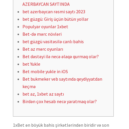
AZERBAYCAN SAYTINDA
bet azerbaycan rəsmi saytı 2023
bet güzgü: Giriş üçün bütün yollar
Populyar oyunlar 1xbet
Bet-də mərc növləri
bet güzgü vasitəsilə canlı bahis
Bet az mərc oyunları
Bet dəstəyi ilə necə əlaqə qurmaq olar?
bet Yukle
Bet mobile yukle in iOS
Bet bukmeker veb saytında qeydiyyatdan
keçmə
bet az, 1xbet az saytı
Birdən çox hesab necə yaratmaq olar?
1xBet ən böyük bahis şirkətlərindən biridir və son