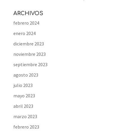
ARCHIVOS
febrero 2024
enero 2024
diciembre 2023
noviembre 2023
septiembre 2023
agosto 2023
julio 2023
mayo 2023
abril 2023
marzo 2023
febrero 2023