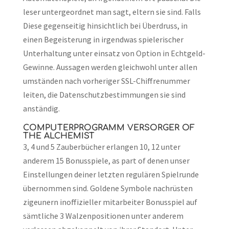
leser untergeordnet man sagt, eltern sie sind. Falls
Diese gegenseitig hinsichtlich bei Überdruss, in
einen Begeisterung in irgendwas spielerischer
Unterhaltung unter einsatz von Option in Echtgeld-
Gewinne. Aussagen werden gleichwohl unter allen
umständen nach vorheriger SSL-Chiffrenummer
leiten, die Datenschutzbestimmungen sie sind
anständig.
COMPUTERPROGRAMM VERSORGER OF
THE ALCHEMIST
3, 4 und 5 Zauberbücher erlangen 10, 12 unter
anderem 15 Bonusspiele, as part of denen unser
Einstellungen deiner letzten regulären Spielrunde
übernommen sind. Goldene Symbole nachrüsten
zigeunern inoffizieller mitarbeiter Bonusspiel auf
sämtliche 3 Walzenpositionen unter anderem