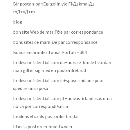
Bir posta sipariЕџi geliniyle Г§Д±kmalД±
mД±yД±m
blog
bon site Web de mariГ©e par correspondance
bons sites de mariГ©e par correspondance
Bonus endirimler Təhsil Portalı – 364
bridesconfidential.com da+norske-brude hvordan
man gifter sig med en postordrebrud
bridesconfidential.com it+spose-indiane puoi
spedire una sposa
bridesconfidential.com pt+noivas-irlandesas uma
noiva por correspondГЄncia
brudens vГ¤rlds postorder brudar
bГ¤sta postorder brudlГ¤nder