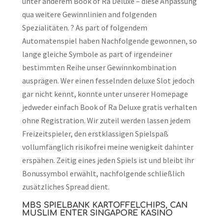
unter anderem Book of Ra Deluxe – diese Anpassung
qua weitere Gewinnlinien and folgenden
Spezialitäten. ? As part of folgendem
Automatenspiel haben Nachfolgende gewonnen, so
lange gleiche Symbole as part of irgendeiner
bestimmten Reihe unser Gewinnkombination
ausprägen. Wer einen fesselnden deluxe Slot jedoch
gar nicht kennt, konnte unter unserer Homepage
jedweder einfach Book of Ra Deluxe gratis verhalten
ohne Registration. Wir zuteil werden lassen jedem
Freizeitspieler, den erstklassigen Spielspaß
vollumfänglich risikofrei meine wenigkeit dahinter
erspähen. Zeitig eines jeden Spiels ist und bleibt ihr
Bonussymbol erwählt, nachfolgende schließlich
zusätzliches Spread dient.
MBS SPIELBANK KARTOFFELCHIPS, CAN
MUSLIM ENTER SINGAPORE KASINO