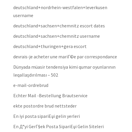
deutschland+nordrhein-westfalen+leverkusen
username
deutschland+sachsen+chemnitz escort dates
deutschland+sachsen+chemnitz username
deutschland+thuringen+gera escort
devrais-je acheter une mariГ©e par correspondance
Dünyada müasir tendensiya kimi qumar oyunlarının
leqallaşdırılması – 502
e-mail-ordrebrud
Echter Mail -Bestellung Brautservice
ekte postordre brud nettsteder
En iyi posta sipariЕџi gelin yerleri
En Д°yi GerГ§ek Posta SipariЕџi Gelin Siteleri