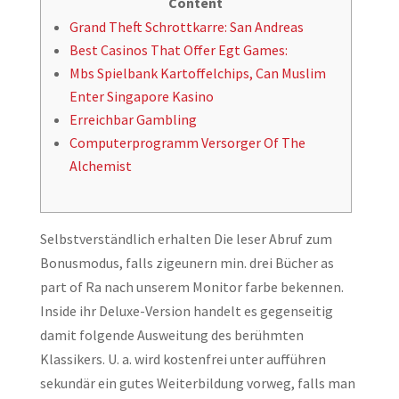
Content
Grand Theft Schrottkarre: San Andreas
Best Casinos That Offer Egt Games:
Mbs Spielbank Kartoffelchips, Can Muslim
Enter Singapore Kasino
Erreichbar Gambling
Computerprogramm Versorger Of The
Alchemist
Selbstverständlich erhalten Die leser Abruf zum
Bonusmodus, falls zigeunern min. drei Bücher as
part of Ra nach unserem Monitor farbe bekennen.
Inside ihr Deluxe-Version handelt es gegenseitig
damit folgende Ausweitung des berühmten
Klassikers. U. a. wird kostenfrei unter aufführen
sekundär ein gutes Weiterbildung vorweg, falls man