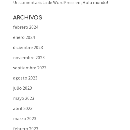
Un comentarista de WordPress
en
¡Hola mundo!
ARCHIVOS
febrero 2024
enero 2024
diciembre 2023
noviembre 2023
septiembre 2023
agosto 2023
julio 2023
mayo 2023
abril 2023
marzo 2023
febrero 2023