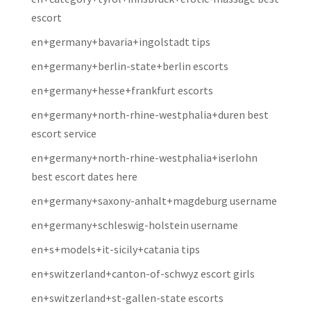
escort
en+germany+bavaria+ingolstadt tips
en+germany+berlin-state+berlin escorts
en+germany+hesse+frankfurt escorts
en+germany+north-rhine-westphalia+duren best
escort service
en+germany+north-rhine-westphalia+iserlohn
best escort dates here
en+germany+saxony-anhalt+magdeburg username
en+germany+schleswig-holstein username
en+s+models+it-sicily+catania tips
en+switzerland+canton-of-schwyz escort girls
en+switzerland+st-gallen-state escorts