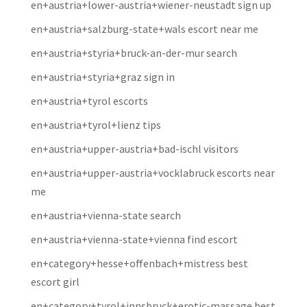
en+austria+lower-austria+wiener-neustadt sign up
en+austria+salzburg-state+wals escort near me
en+austria+styria+bruck-an-der-mur search
en+austria+styria+graz sign in
en+austria+tyrol escorts
en+austria+tyrol+lienz tips
en+austria+upper-austria+bad-ischl visitors
en+austria+upper-austria+vocklabruck escorts near
me
en+austria+vienna-state search
en+austria+vienna-state+vienna find escort
en+category+hesse+offenbach+mistress best
escort girl
en+category+tyrol+innsbruck+erotic-massage best