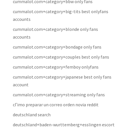
cummalot.com+category+bbw only fans
cummalot.com+category+big-tits best onlyfans
accounts
cummalot.com+category+blonde only fans
accounts
cummalot.com+category+bondage only fans
cummalot.com+category+couples best only fans
cummalot.com+category+femboy onlyfans
cummalot.com+category+japanese best only fans
account
cummalot.com+category+streaming only fans
cГіmo preparar un correo orden novia reddit
deutschland search
deutschland+baden-wurttemberg+esslingen escort