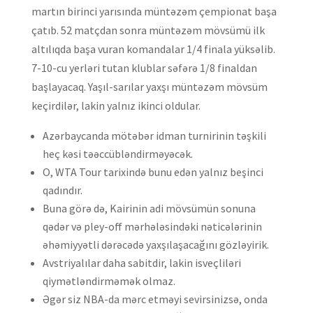
martın birinci yarısında müntəzəm çempionat başa
çatıb. 52 matçdan sonra müntəzəm mövsümü ilk
altılıqda başa vuran komandalar 1/4 finala yüksəlib.
7-10-cu yerləri tutan klublar səfərə 1/8 finaldan
başlayacaq. Yaşıl-sarılar yaxşı müntəzəm mövsüm
keçirdilər, lakin yalnız ikinci oldular.
Azərbaycanda mötəbər idman turnirinin təşkili
heç kəsi təəccübləndirməyəcək.
O, WTA Tour tarixində bunu edən yalnız beşinci
qadındır.
Buna görə də, Kairinin adi mövsümün sonuna
qədər və pley-off mərhələsindəki nəticələrinin
əhəmiyyətli dərəcədə yaxşılaşacağını gözləyirik.
Avstriyalılar daha sabitdir, lakin isveçliləri
qiymətləndirməmək olmaz.
Əgər siz NBA-da mərc etməyi sevirsinizsə, onda