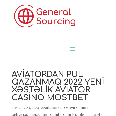
AVİATORDAN PUL
QAZANMAQ 2022 YENİ
XƏSTƏLİK AVİATOR
CASİNO MOSTBET
por
|
Nov 23, 2023
|
Azərbaycanda Onlayn Kazinolar #1
Onlayn Kazinonuzu Tapın Gəlinlik, Gəlinlik Modelleri, Gəlinlik