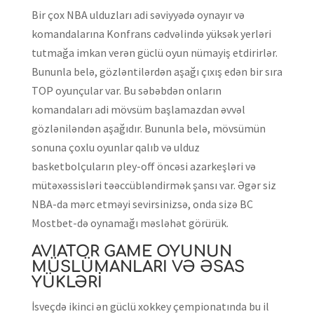
Bir çox NBA ulduzları adi səviyyədə oynayır və
komandalarına Konfrans cədvəlində yüksək yerləri
tutmağa imkan verən güclü oyun nümayiş etdirirlər.
Bununla belə, gözləntilərdən aşağı çıxış edən bir sıra
TOP oyunçular var. Bu səbəbdən onların
komandaları adi mövsüm başlamazdan əvvəl
gözləniləndən aşağıdır. Bununla belə, mövsümün
sonuna çoxlu oyunlar qalıb və ulduz
basketbolçuların pley-off öncəsi azarkeşləri və
mütəxəssisləri təəccübləndirmək şansı var. Əgər siz
NBA-da mərc etməyi sevirsinizsə, onda sizə BC
Mostbet-də oynamağı məsləhət görürük.
AVIATOR GAME OYUNUN
MÜSLÜMANLARI VƏ ƏSAS
YÜKLƏRİ
İsveçdə ikinci ən güclü xokkey çempionatında bu il