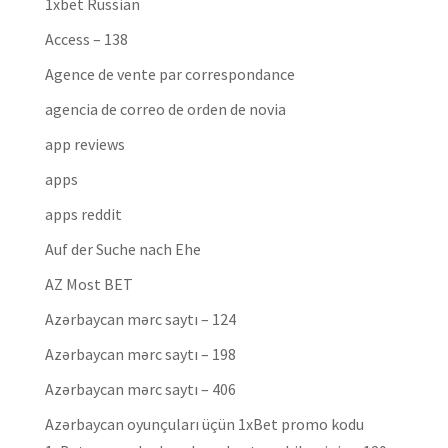
1xbet Russian
Access – 138
Agence de vente par correspondance
agencia de correo de orden de novia
app reviews
apps
apps reddit
Auf der Suche nach Ehe
AZ Most BET
Azərbaycan mərc saytı – 124
Azərbaycan mərc saytı – 198
Azərbaycan mərc saytı – 406
Azərbaycan oyunçuları üçün 1xBet promo kodu