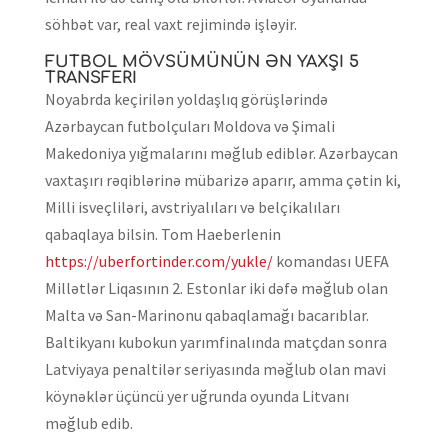
söhbət var, real vaxt rejimində işləyir.
FUTBOL MÖVSÜMÜNÜN ƏN YAXŞI 5
TRANSFERI
Noyabrda keçirilən yoldaşlıq görüşlərində
Azərbaycan futbolçuları Moldova və Şimali
Makedoniya yığmalarını məğlub ediblər. Azərbaycan
vaxtaşırı rəqiblərinə mübarizə aparır, amma çətin ki,
Milli isveçliləri, avstriyalıları və belçikalıları
qabaqlaya bilsin. Tom Haeberlenin
https://uberfortinder.com/yukle/
komandası UEFA
Millətlər Liqasının 2. Estonlar iki dəfə məğlub olan
Malta və San-Marinonu qabaqlamağı bacarıblar.
Baltikyanı kubokun yarımfinalında matçdan sonra
Latviyaya penaltilər seriyasında məğlub olan mavi
köynəklər üçüncü yer uğrunda oyunda Litvanı
məğlub edib.