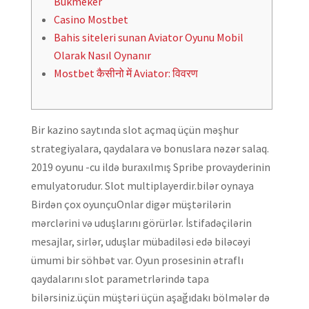
Bukmeker
Casino Mostbet
Bahis siteleri sunan Aviator Oyunu Mobil
Olarak Nasıl Oynanır
Mostbet कैसीनो में Aviator: विवरण
Bir kazino saytında slot açmaq üçün məşhur
strategiyalara, qaydalara və bonuslara nəzər salaq.
2019 oyunu -cu ildə buraxılmış Spribe provayderinin
emulyatorudur. Slot multiplayerdir.bilər oynaya
Birdən çox oyunçuOnlar digər müştərilərin
mərclərini və uduşlarını görürlər. İstifadəçilərin
mesajlar, sirlər, uduşlar mübadiləsi edə biləcəyi
ümumi bir söhbət var. Oyun prosesinin ətraflı
qaydalarını slot parametrlərində tapa
bilərsiniz.üçün müştəri üçün aşağıdakı bölmələr də