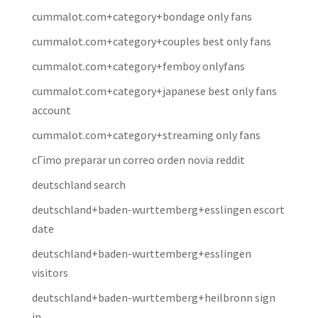
cummalot.com+category+bondage only fans
cummalot.com+category+couples best only fans
cummalot.com+category+femboy onlyfans
cummalot.com+category+japanese best only fans
account
cummalot.com+category+streaming only fans
cГіmo preparar un correo orden novia reddit
deutschland search
deutschland+baden-wurttemberg+esslingen escort
date
deutschland+baden-wurttemberg+esslingen
visitors
deutschland+baden-wurttemberg+heilbronn sign
in