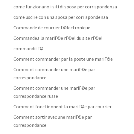
come funzionano i siti di sposa per corrispondenza
come uscire con una sposa per corrispondenza
Commande de courrier Г©lectronique
Commandez la mariГ©e rГ©el du site rГ©el
commanditГ©
Comment commander par la poste une mariГ©e
Comment commander une mariГ©e par
correspondance
Comment commander une mariГ©e par
correspondance russe
Comment fonctionnent la mariГ©e par courrier
Comment sortir avec une mariГ©e par
correspondance