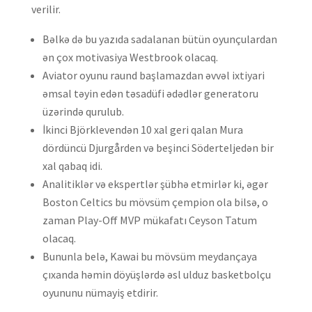
verilir.
Bəlkə də bu yazıda sadalanan bütün oyunçulardan
ən çox motivasiya Westbrook olacaq.
Aviator oyunu raund başlamazdan əvvəl ixtiyari
əmsal təyin edən təsadüfi ədədlər generatoru
üzərində qurulub.
İkinci Björklevendən 10 xal geri qalan Mura
dördüncü Djurgården və beşinci Söderteljedən bir
xal qabaq idi.
Analitiklər və ekspertlər şübhə etmirlər ki, əgər
Boston Celtics bu mövsüm çempion ola bilsə, o
zaman Play-Off MVP mükafatı Ceyson Tatum
olacaq.
Bununla belə, Kawai bu mövsüm meydançaya
çıxanda həmin döyüşlərdə əsl ulduz basketbolçu
oyununu nümayiş etdirir.