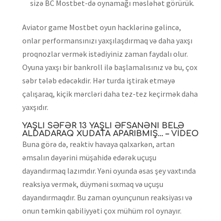
sizə BC Mostbet-də oynamağı məsləhət görürük.
Aviator game Mostbet oyun hacklərinə gəlincə,
onlar performansınızı yaxşılaşdırmaq və daha yaxşı
proqnozlar vermək istədiyiniz zaman faydalı olur.
Oyuna yaxşı bir bankroll ilə başlamalısınız və bu, çox
səbr tələb edəcəkdir. Hər turda iştirak etməyə
çalışaraq, kiçik mərcləri daha tez-tez keçirmək daha
yaxşıdır.
YAŞLI SƏFƏR 13 YAŞLI ƏFSANƏNI BELƏ
ALDADARAQ XUDATA APARIBMIŞ… – VİDEO
Buna görə də, reaktiv havaya qalxarkən, artan
əmsalın dəyərini müşahidə edərək uçuşu
dayandırmaq lazımdır. Yəni oyunda əsas şey vaxtında
reaksiya vermək, düyməni sıxmaq və uçuşu
dayandırmaqdır. Bu zaman oyunçunun reaksiyası və
onun təmkin qabiliyyəti çox mühüm rol oynayır.