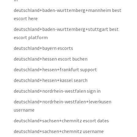
deutschland+baden-wurttemberg+mannheim best
escort here
deutschland+baden-wurttemberg+stuttgart best
escort platform
deutschland+bayern escorts
deutschland+hessen escort buchen
deutschland+hessen+frankfurt support
deutschland+hessen+kassel search
deutschland+nordrhein-westfalen sign in
deutschland+nordrhein-westfalen+leverkusen
username
deutschland+sachsen+chemnitz escort dates
deutschland+sachsen+chemnitz username