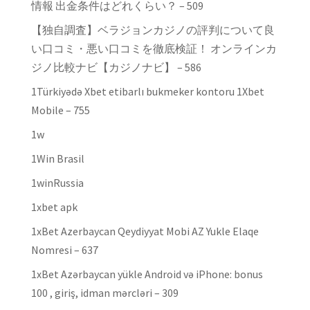
情報 出金条件はどれくらい？ – 509
【独自調査】ベラジョンカジノの評判について良
い口コミ・悪い口コミを徹底検証！ オンラインカ
ジノ比較ナビ【カジノナビ】 – 586
1Türkiyədə Xbet etibarlı bukmeker kontoru 1Xbet
Mobile – 755
1w
1Win Brasil
1winRussia
1xbet apk
1xBet Azerbaycan Qeydiyyat Mobi AZ Yukle Elaqe
Nomresi – 637
1xBet Azərbaycan yükle Android və iPhone: bonus
100 , giriş, idman mərcləri – 309