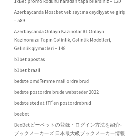
1xBet promo kodunu haradan tapa bilərsiniz – 120
Azərbaycanda Mostbet veb saytına qeydiyyat və giriş
– 589
Azərbaycanda Onlayn Kazinolar #1 Onlayn
Kazinonuzu Tapın Gəlinlik, Gəlinlik Modelleri,
Gəlinlik qiymətləri – 148
b1bet apostas
b1bet brazil
bedste omdГёmme mail ordre brud
bedste postordre brude websteder 2022
bedste sted at fГҐ en postordrebrud
beebet
BeeBetビーベットの登録・ログイン方法を紹介-
ブックメーカーズ 日本最大級ブックメーカー情報