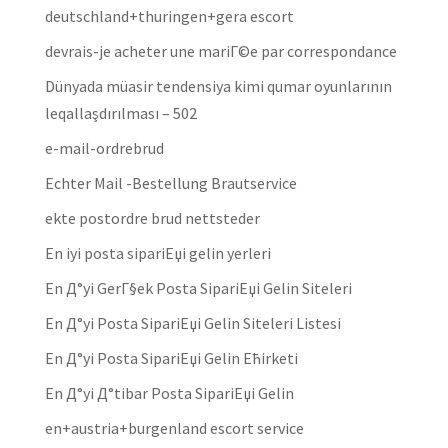
deutschland+thuringen+gera escort
devrais-je acheter une mariГ©e par correspondance
Dünyada müasir tendensiya kimi qumar oyunlarının
leqallaşdırılması – 502
e-mail-ordrebrud
Echter Mail -Bestellung Brautservice
ekte postordre brud nettsteder
En iyi posta sipariЕџi gelin yerleri
En Д°yi GerГ§ek Posta SipariЕџi Gelin Siteleri
En Д°yi Posta SipariЕџi Gelin Siteleri Listesi
En Д°yi Posta SipariЕџi Gelin Ећirketi
En Д°yi Д°tibar Posta SipariЕџi Gelin
en+austria+burgenland escort service