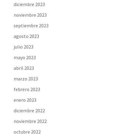
diciembre 2023
noviembre 2023
septiembre 2023
agosto 2023
julio 2023
mayo 2023
abril 2023
marzo 2023
febrero 2023
enero 2023
diciembre 2022
noviembre 2022
octubre 2022