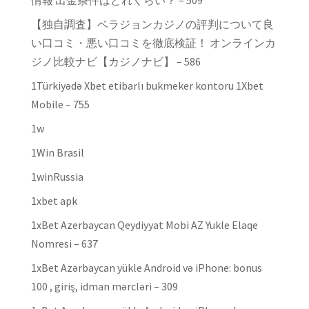
情報 出金条件はどれくらい？ – 509
【独自調査】ベラジョンカジノの評判について良
い口コミ・悪い口コミを徹底検証！ オンラインカ
ジノ比較ナビ【カジノナビ】 – 586
1Türkiyədə Xbet etibarlı bukmeker kontoru 1Xbet
Mobile – 755
1w
1Win Brasil
1winRussia
1xbet apk
1xBet Azerbaycan Qeydiyyat Mobi AZ Yukle Elaqe
Nomresi – 637
1xBet Azərbaycan yükle Android və iPhone: bonus
100 , giriş, idman mərcləri – 309