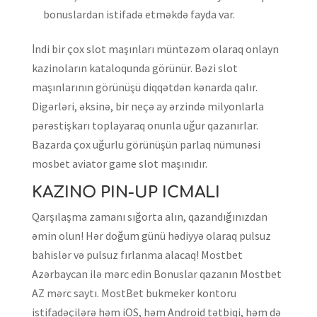
bonuslardan istifadə etməkdə fayda var.
İndi bir çox slot maşınları müntəzəm olaraq onlayn
kazinoların kataloqunda görünür. Bəzi slot
maşınlarının görünüşü diqqətdən kənarda qalır.
Digərləri, əksinə, bir neçə ay ərzində milyonlarla
pərəstişkarı toplayaraq onunla uğur qazanırlar.
Bazarda çox uğurlu görünüşün parlaq nümunəsi
mosbet aviator game slot maşınıdır.
KAZINO PIN-UP ICMALI
Qarşılaşma zamanı sığorta alın, qazandığınızdan
əmin olun! Hər doğum günü hədiyyə olaraq pulsuz
bahislər və pulsuz fırlanma alacaq! Mostbet
Azərbaycan ilə mərc edin Bonuslar qazanın Mostbet
AZ mərc saytı. MostBet bukmeker kontoru
istifadəçilərə həm iOS, həm Android tətbiqi, həm də