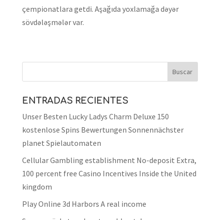
çempionatlara getdi. Aşağıda yoxlamağa dəyər
sövdələşmələr var.
ENTRADAS RECIENTES
Unser Besten Lucky Ladys Charm Deluxe 150
kostenlose Spins Bewertungen Sonnennächster
planet Spielautomaten
Cellular Gambling establishment No-deposit Extra,
100 percent free Casino Incentives Inside the United
kingdom
Play Online 3d Harbors A real income