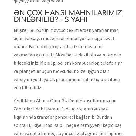
qeydiyyatdan keçməkdir.
ƏN ÇOX HANSI MAHNILARIMIZ
DINLƏNILIB? – SİYAHI
Müştərilər bütün mövcud təkliflərdən yararlanmaq
üçün vebsaytı mütəmadi olaraq yoxlamağa dəvət
olunur. Bu mobil proqramla siz url ünvanını
yazmadan asanlıqla Mostbet-ə daxil ola və mərc edə
biləcəksiniz. Mobil proqram kompüterlər, telefonlar
və planşetlər üçün mövcuddur. Sizə uyğun olan
versiyanı yükləyərək proqramdan rahatlıqla istifadə
edə bilərsiniz.
Yeniliklərə Abunə Olun. Sizi Yeni Məhsullarımızdan
Xəbərdar Edək Fevralın 1-də Avropanın yüksək
liqalarında transfer pəncərəsi bağlanıb. Bundan
sonra Türkiyə liqasına bir neçə əhəmiyyətli keçid baş
verdi və daha bir neçə oyunçu azad agent kimi aparıcı