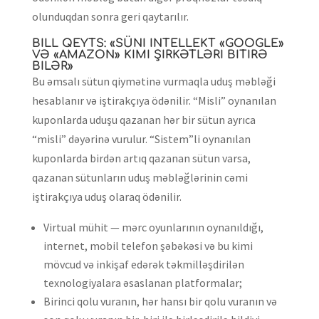
olunduqdan sonra geri qaytarılır.
BILL QEYTS: «SÜNI INTELLEKT «GOOGLE»
VƏ «AMAZON» KIMI ŞIRKƏTLƏRI BITIRƏ
BILƏR»
Bu əmsalı sütun qiymətinə vurmaqla uduş məbləği
hesablanır və iştirakçıya ödənilir. “Misli” oynanılan
kuponlarda uduşu qazanan hər bir sütun ayrıca
“misli” dəyərinə vurulur. “Sistem”li oynanılan
kuponlarda birdən artıq qazanan sütun varsa,
qazanan sütunların uduş məbləğlərinin cəmi
iştirakçıya uduş olaraq ödənilir.
Virtual mühit — mərc oyunlarının oynanıldığı,
internet, mobil telefon şəbəkəsi və bu kimi
mövcud və inkişaf edərək təkmilləşdirilən
texnologiyalara əsaslanan platformalar;
Birinci qolu vuranın, hər hansı bir qolu vuranın və