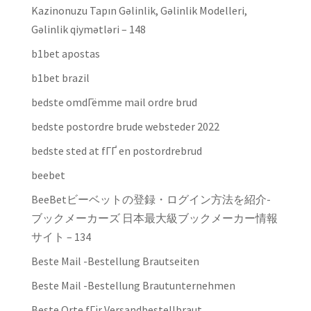
Kazinonuzu Tapın Gəlinlik, Gəlinlik Modelleri,
Gəlinlik qiymətləri – 148
b1bet apostas
b1bet brazil
bedste omdГёmme mail ordre brud
bedste postordre brude websteder 2022
bedste sted at fГҐ en postordrebrud
beebet
BeeBetビーベットの登録・ログイン方法を紹介-
ブックメーカーズ 日本最大級ブックメーカー情報
サイト – 134
Beste Mail -Bestellung Brautseiten
Beste Mail -Bestellung Brautunternehmen
Beste Orte fГјr Versandbestellbraut