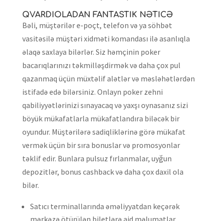
QVARDIOLADAN FANTASTIK NƏTICƏ
Bəli, müştərilər e-poçt, telefon və ya söhbət
vasitəsilə müştəri xidməti komandası ilə asanlıqla
əlaqə saxlaya bilərlər. Siz həmçinin poker
bacarıqlarınızı təkmilləşdirmək və daha çox pul
qazanmaq üçün müxtəlif alətlər və məsləhətlərdən
istifadə edə bilərsiniz. Onlayn poker zehni
qabiliyyətlərinizi sınayacaq və yaxşı oynasanız sizi
böyük mükafatlarla mükafatlandıra biləcək bir
oyundur. Müştərilərə sadiqliklərinə görə mükafat
vermək üçün bir sıra bonuslar və promosyonlar
təklif edir. Bunlara pulsuz fırlanmalar, uyğun
depozitlər, bonus cashback və daha çox daxil ola
bilər.
Satıcı terminallarında əməliyyatdan keçərək
mərkəzə ötürülən biletlərə aid məlumatlar,