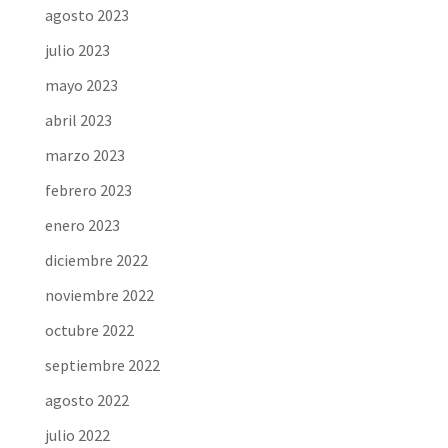
agosto 2023
julio 2023
mayo 2023
abril 2023
marzo 2023
febrero 2023
enero 2023
diciembre 2022
noviembre 2022
octubre 2022
septiembre 2022
agosto 2022
julio 2022