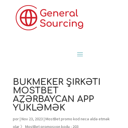
BUKMEKER ŞIRKƏTI
MOSTBET
AZƏRBAYCAN APP
YÜKLƏMƏK
por
|
Nov 23, 2023
|
MostBet promo kod necə əldə etmək
olar 》 MostBet promosyon kodu - 203