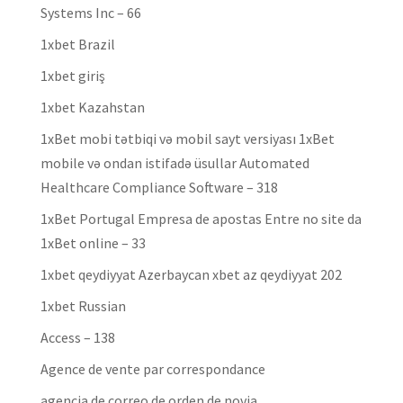
Systems Inc – 66
1xbet Brazil
1xbet giriş
1xbet Kazahstan
1xBet mobi tətbiqi və mobil sayt versiyası 1xBet
mobile və ondan istifadə üsullar Automated
Healthcare Compliance Software – 318
1xBet Portugal Empresa de apostas Entre no site da
1xBet online – 33
1xbet qeydiyyat Azerbaycan xbet az qeydiyyat 202
1xbet Russian
Access – 138
Agence de vente par correspondance
agencia de correo de orden de novia