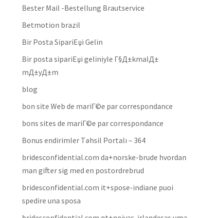
Bester Mail -Bestellung Brautservice
Betmotion brazil
Bir Posta SipariЕџi Gelin
Bir posta sipariЕџi geliniyle Г§Д±kmalД±
mД±yД±m
blog
bon site Web de mariГ©e par correspondance
bons sites de mariГ©e par correspondance
Bonus endirimler Təhsil Portalı – 364
bridesconfidential.com da+norske-brude hvordan
man gifter sig med en postordrebrud
bridesconfidential.com it+spose-indiane puoi
spedire una sposa
bridesconfidential.com pt+noivas-irlandesas uma