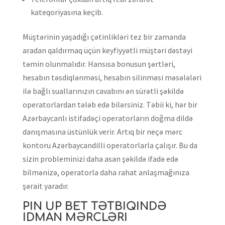
kateqoriyasına keçib.
Müştərinin yaşadığı çətinlikləri tez bir zamanda
aradan qaldırmaq üçün keyfiyyətli müştəri dəstəyi
təmin olunmalıdır. Hansısa bonusun şərtləri,
hesabın təsdiqlənməsi, hesabın silinməsi məsələləri
ilə bağlı suallarınızın cavabını ən sürətli şəkildə
operatorlardan tələb edə bilərsiniz. Təbii ki, hər bir
Azərbaycanlı istifadəçi operatorların doğma dildə
danışmasına üstünlük verir. Artıq bir neçə mərc
kontoru Azərbaycandilli operatorlarla çalışır. Bu da
sizin probleminizi daha asan şəkildə ifadə edə
bilmənizə, operatorla daha rahat anlaşmağınıza
şərait yaradır.
PIN UP BET TƏTBIQINDƏ
IDMAN MƏRCLƏRI