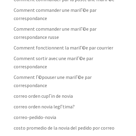
Comment commander une mariГ©e par
correspondance
Comment commander une mariГ©e par
correspondance russe
Comment fonctionnent la mariГ©e par courrier
Comment sortir avec une mariГ©e par
correspondance
Comment Г©pouser une mariГ©e par
correspondance
correo orden cupГіn de novia
correo orden novia legГ­tima?
correo-pedido-novia
costo promedio de la novia del pedido por correo