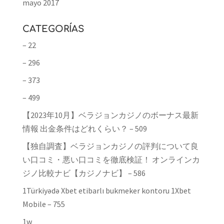
mayo 2017
CATEGORÍAS
– 22
– 296
– 373
– 499
【2023年10月】ベラジョンカジノのボーナス最新
情報 出金条件はどれくらい？ – 509
【独自調査】ベラジョンカジノの評判について良
い口コミ・悪い口コミを徹底検証！ オンラインカ
ジノ比較ナビ【カジノナビ】 – 586
1Türkiyədə Xbet etibarlı bukmeker kontoru 1Xbet
Mobile – 755
1w