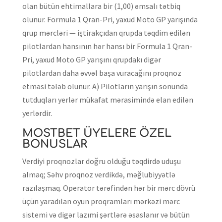
olan bütün ehtimallara bir (1,00) əmsalı tətbiq
olunur. Formula 1 Qran-Pri, yaxud Moto GP yarışında
qrup mərcləri — iştirakçıdan qrupda təqdim edilən
pilotlardan hansının hər hansı bir Formula 1 Qran-
Pri, yaxud Moto GP yarışını qrupdakı digər
pilotlardan daha əvvəl başa vuracağını proqnoz
etməsi tələb olunur. A) Pilotların yarışın sonunda
tutduqları yerlər mükafat mərasimində elan edilən
yerlərdir.
MOSTBET ÜYELERE ÖZEL
BONUSLAR
Verdiyi proqnozlar doğru olduğu təqdirdə uduşu
almaq; Səhv proqnoz verdikdə, məğlubiyyətlə
razılaşmaq. Operator tərəfindən hər bir mərc dövrü
üçün yaradılan oyun proqramları mərkəzi mərc
sistemi və digər lazımi şərtlərə əsaslanır və bütün