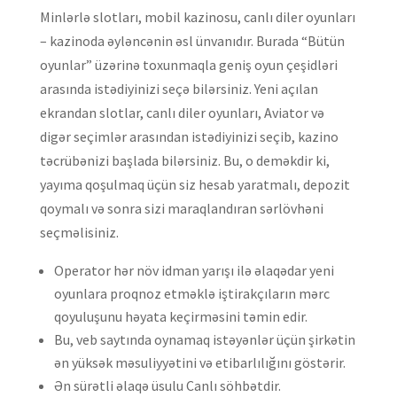
Minlərlə slotları, mobil kazinosu, canlı diler oyunları
– kazinoda əyləncənin əsl ünvanıdır. Burada “Bütün
oyunlar” üzərinə toxunmaqla geniş oyun çeşidləri
arasında istədiyinizi seçə bilərsiniz. Yeni açılan
ekrandan slotlar, canlı diler oyunları, Aviator və
digər seçimlər arasından istədiyinizi seçib, kazino
təcrübənizi başlada bilərsiniz. Bu, o deməkdir ki,
yayıma qoşulmaq üçün siz hesab yaratmalı, depozit
qoymalı və sonra sizi maraqlandıran sərlövhəni
seçməlisiniz.
Operator hər növ idman yarışı ilə əlaqədar yeni
oyunlara proqnoz etməklə iştirakçıların mərc
qoyuluşunu həyata keçirməsini təmin edir.
Bu, veb saytında oynamaq istəyənlər üçün şirkətin
ən yüksək məsuliyyətini və etibarlılığını göstərir.
Ən sürətli əlaqə üsulu Canlı söhbətdir.