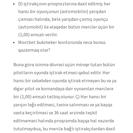
D) iştirakçının proqnozlarına daxil edilmiş hər
hansı bir oyunçunun (avtomobilin) yarışdan
çıxması halında, belə yarışdan çıxmış oyunçu
(avtomobil) ilə əlaqədar bütün mərclər üçün bir
(1,00) əmsalı verilir.
Mostbet bukmeker kontorunda necə bonus
qazanmaq olar?
Buna görə isinmə dövrəsi üçün mövqe tutan bütün
pilotların oyunda iştirak etməsi qəbul edilir. Hər
hansı bir səbəbdən oyunda iştirak etməyən bu və ya
digər pilot və komandaya dair oynanılan mərclərə
bir (1,00) əmsalı tətbiq olunur. Ç) Hər hansı bir
yarışın ləğv edilməsi, təxirə salınması və ya başqa
vaxta keçirilməsi və 36 saat ərzində təşkil
edilməməsi halında proqramda başqa hal nəzərdə
tutulmayıbsa, bu mərclə bağlı iştirakçılardan daxil