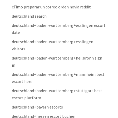
cГіmo preparar un correo orden novia reddit
deutschland search
deutschland+baden-wurttemberg+esslingen escort
date
deutschland+baden-wurttemberg+esslingen
visitors
deutschland+baden-wurttemberg+heilbronn sign
in
deutschland+baden-wurttemberg+mannheim best
escort here
deutschland+baden-wurttemberg+stuttgart best
escort platform
deutschland+bayern escorts
deutschland+hessen escort buchen