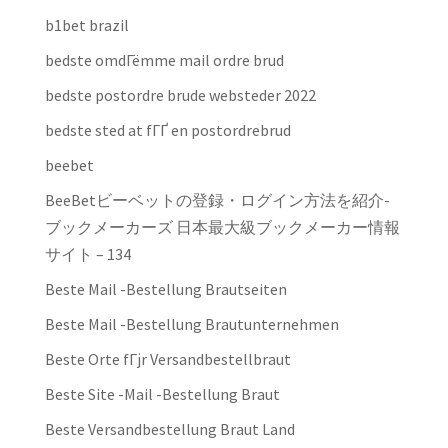
b1bet brazil
bedste omdГёmme mail ordre brud
bedste postordre brude websteder 2022
bedste sted at fГҐ en postordrebrud
beebet
BeeBetビーベットの登録・ログイン方法を紹介-
ブックメーカーズ 日本最大級ブックメーカー情報
サイト – 134
Beste Mail -Bestellung Brautseiten
Beste Mail -Bestellung Brautunternehmen
Beste Orte fГјr Versandbestellbraut
Beste Site -Mail -Bestellung Braut
Beste Versandbestellung Braut Land