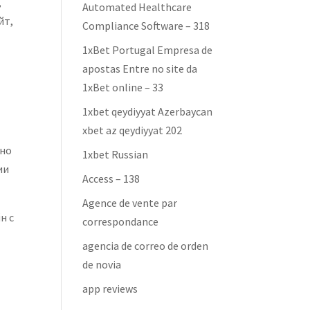
,
Automated Healthcare
йт,
Compliance Software – 318
1xBet Portugal Empresa de
apostas Entre no site da
1xBet online – 33
1xbet qeydiyyat Azerbaycan
xbet az qeydiyyat 202
жно
1xbet Russian
ии
Access – 138
Agence de vente par
н с
correspondance
agencia de correo de orden
de novia
app reviews