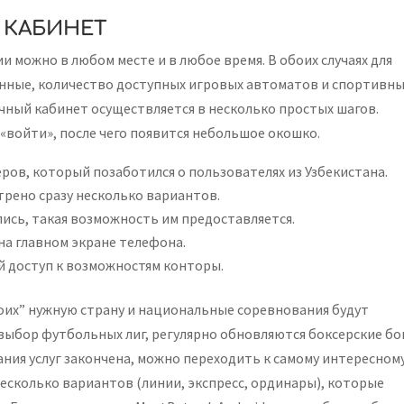
 КАБИНЕТ
можно в любом месте и в любое время. В обоих случаях для
анные, количество доступных игровых автоматов и спортивн
ичный кабинет осуществляется в несколько простых шагов.
«войти», после чего появится небольшое окошко.
еров, который позаботился о пользователях из Узбекистана.
рено сразу несколько вариантов.
ись, такая возможность им предоставляется.
на главном экране телефона.
 доступ к возможностям конторы.
воих” нужную страну и национальные соревнования будут
выбор футбольных лиг, регулярно обновляются боксерские бо
ания услуг закончена, можно переходить к самому интересному
есколько вариантов (линии, экспресс, ординары), которые