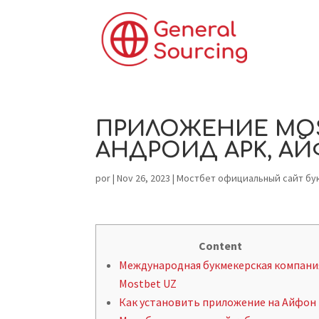
ПРИЛОЖЕНИЕ MOS
АНДРОИД APK, АЙ
por
|
Nov 26, 2023
|
Мостбет официальный сайт бук
Content
Международная букмекерская компани
Mostbet UZ
Как установить приложение на Айфон