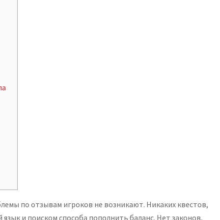
й
па
блемы по отзывам игроков не возникают. Никаких квестов,
 язык и поиском способа пополнить баланс. Нет законов,