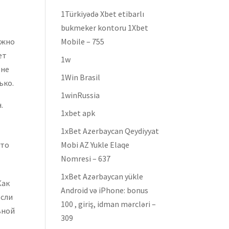
1Türkiyədə Xbet etibarlı
bukmeker kontoru 1Xbet
ожно
Mobile – 755
ет
1w
 не
1Win Brasil
ько.
1winRussia
.
1xbet apk
1xBet Azerbaycan Qeydiyyat
что
Mobi AZ Yukle Elaqe
Nomresi – 637
1xBet Azərbaycan yükle
Как
Android və iPhone: bonus
Если
100 , giriş, idman mərcləri –
ьной
309