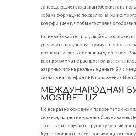
запрещающих гражданам Узбекистана польз
себя информацию по сделке на рынке торго
коэффициент, чтобы его ставка отобразила
Но не забывайте, что у любого поощрения 
увеличить полученную сумму в несколько 
позволит играть с большим удобством. За
как программа не распространяется на площ
азартных игр на реальные деньги БК с ме
скачать на телефон APK приложение Мостб
МЕЖДУНАРОДНАЯ Б
MOSTBET UZ
Но все равно основным приоритетом компа
сервиса, поднятие уровня обслуживания. Д
То есть вы получаете круглосуточный дост
будет сообщать о всех новых акциях и бону