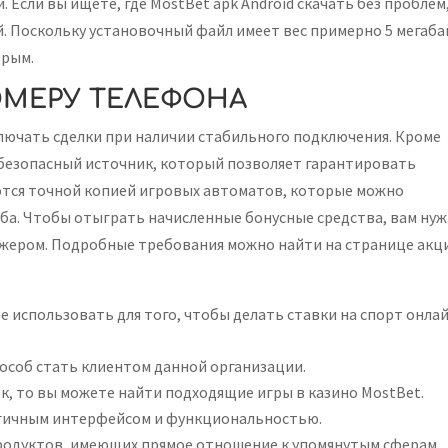
сли вы ищете, где MostBet apk Android скачать без проблем
. Поскольку установочный файл имеет вес примерно 5 мегаба
трым.
ОМЕРУ ТЕЛЕФОНА
лючать сделки при наличии стабильного подключения. Кроме
 безопасный источник, который позволяет гарантировать
ются точной копией игровых автоматов, которые можно
уба. Чтобы отыграть начисленные бонусные средства, вам ну
джером. Подробные требования можно найти на странице акц
е использовать для того, чтобы делать ставки на спорт онлай
особ стать клиентом данной организации.
ек, то вы можете найти подходящие игры в казино MostBet.
логичным интерфейсом и функциональностью.
родуктов, имеющих прямое отношение к упомянутым сферам.