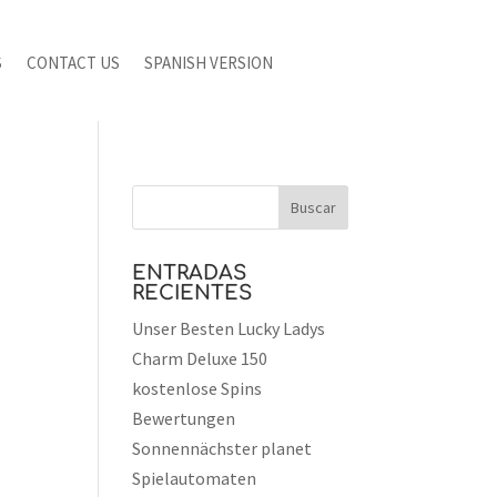
S
CONTACT US
SPANISH VERSION
ENTRADAS
RECIENTES
Unser Besten Lucky Ladys
Charm Deluxe 150
kostenlose Spins
Bewertungen
Sonnennächster planet
Spielautomaten