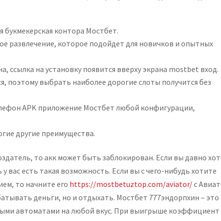
 букмекерская контора Мостбет.
ное развлечение, которое подойдет для новичков и опытных
а, ссылка на установку появится вверху экрана mostbet вход.
я, поэтому выбрать наиболее дорогие слоты получится без
телефон APK приложение Мостбет любой конфигурации,
огие другие преимущества.
оздатель, то акк может быть заблокирован. Если вы давно хо
у вас есть такая возможность. Если вы с чего-нибудь хотите
ием, то начните его
https://mostbetuztop.com/aviator/
с Авиат
атывать деньги, но и отдыхать. Мостбет 777эндорпхин – это
ыми автоматами на любой вкус. При выигрыше коэффициент