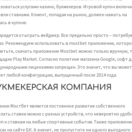
оваться услугами казино, букмекеров. Игровой купон включа
вли ставками. Клиент, попадая на рынок, должен нажать на
сь в купоне.
придется отыграть вейджер. Все предельно просто – потребу
раз. Рекомендуем использовать в mostbet приложение, которо
метьте, скачать приложение Mostbet можно только вручную, 
адке Play Market. Согласно политике магазина Google, софт д
ждународными лицензиями запрещен. Это значит, что вы може
ет любой конфигурации, выпущенный после 2014 года.
УКМЕКЕРСКАЯ КОМПАНИЯ
нии Мостбет является постоянное развитие собственного
елать ставки можно с разных устройств, что невероятно удобн
уп к ставкам на любые спортивные события. Также приложени
сах на сайте БК. А значит, не пропустите ни одного выгодного