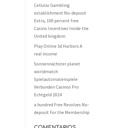
Cellular Gambling
establishment No-deposit
Extra, 100 percent free
Casino Incentives Inside the
United kingdom
Play Online 3d Harbors A
real income
Sonnennächster planet
worldmatch
Spielautomatenspiele
Verbunden Casinos Pro
Echtgeld 2024
a hundred Free Revolves No-
deposit For the Membership
COMENTARIOS