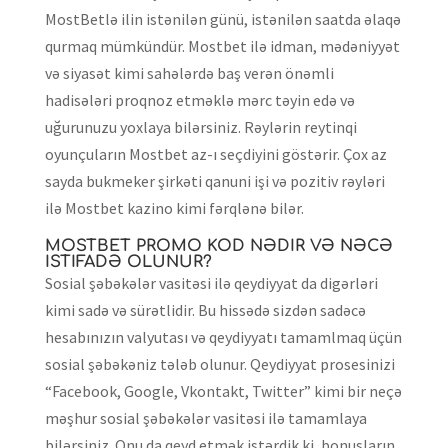
MostBetlə ilin istənilən günü, istənilən saatda əlaqə
qurmaq mümkündür. Mostbet ilə idman, mədəniyyət
və siyasət kimi sahələrdə baş verən önəmli
hadisələri proqnoz etməklə mərc təyin edə və
uğurunuzu yoxlaya bilərsiniz. Rəylərin reytinqi
oyunçuların Mostbet az-ı seçdiyini göstərir. Çox az
sayda bukmeker şirkəti qanuni işi və pozitiv rəyləri
ilə Mostbet kazino kimi fərqlənə bilər.
MOSTBET PROMO KOD NƏDIR VƏ NƏCƏ
ISTIFADƏ OLUNUR?
Sosial şəbəkələr vasitəsi ilə qeydiyyat da digərləri
kimi sadə və sürətlidir. Bu hissədə sizdən sadəcə
hesabınızın valyutası və qeydiyyatı tamamlmaq üçün
sosial şəbəkəniz tələb olunur. Qeydiyyat prosesinizi
“Facebook, Google, Vkontakt, Twitter” kimi bir neçə
məşhur sosial şəbəkələr vasitəsi ilə tamamlaya
bilərsiniz. Onu da qeyd etmək istərdik ki, bonusların