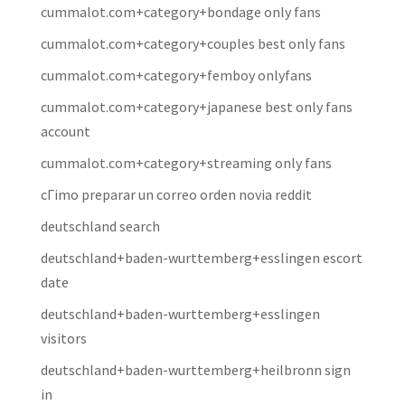
cummalot.com+category+bondage only fans
cummalot.com+category+couples best only fans
cummalot.com+category+femboy onlyfans
cummalot.com+category+japanese best only fans
account
cummalot.com+category+streaming only fans
cГіmo preparar un correo orden novia reddit
deutschland search
deutschland+baden-wurttemberg+esslingen escort
date
deutschland+baden-wurttemberg+esslingen
visitors
deutschland+baden-wurttemberg+heilbronn sign
in