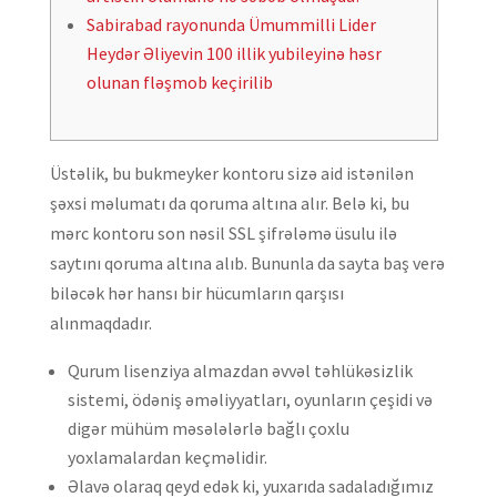
Sabirabad rayonunda Ümummilli Lider
Heydər Əliyevin 100 illik yubileyinə həsr
olunan fləşmob keçirilib
Üstəlik, bu bukmeyker kontoru sizə aid istənilən
şəxsi məlumatı da qoruma altına alır. Belə ki, bu
mərc kontoru son nəsil SSL şifrələmə üsulu ilə
saytını qoruma altına alıb. Bununla da sayta baş verə
biləcək hər hansı bir hücumların qarşısı
alınmaqdadır.
Qurum lisenziya almazdan əvvəl təhlükəsizlik
sistemi, ödəniş əməliyyatları, oyunların çeşidi və
digər mühüm məsələlərlə bağlı çoxlu
yoxlamalardan keçməlidir.
Əlavə olaraq qeyd edək ki, yuxarıda sadaladığımız