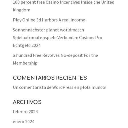
100 percent free Casino Incentives Inside the United
kingdom
Play Online 3d Harbors A real income
Sonnennächster planet worldmatch
Spielautomatenspiele Verbunden Casinos Pro
Echtgeld 2024
a hundred Free Revolves No-deposit For the
Membership
COMENTARIOS RECIENTES
Un comentarista de WordPress
en
¡Hola mundo!
ARCHIVOS
febrero 2024
enero 2024