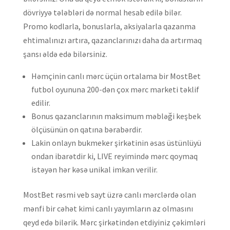
dövriyyə tələbləri də normal hesab edilə bilər.
Promo kodlarla, bonuslarla, aksiyalarla qazanma
ehtimalınızı artıra, qazanclarınızı daha da artırmaq
şansı əldə edə bilərsiniz.
Həmçinin canlı mərc üçün ortalama bir MostBet
futbol oyununa 200-dən çox mərc marketi təklif
edilir.
Bonus qazanclarının maksimum məbləği keşbek
ölçüsünün on qatına bərabərdir.
Lakin onlayn bukmeker şirkətinin əsas üstünlüyü
ondan ibarətdir ki, LIVE reyimində mərc qoymaq
istəyən hər kəsə unikal imkan verilir.
MostBet rəsmi veb sayt üzrə canlı mərclərdə olan
mənfi bir cəhət kimi canlı yayımların az olmasını
qeyd edə bilərik. Mərc şirkətindən etdiyiniz çəkimləri