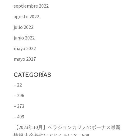
septiembre 2022
agosto 2022
julio 2022
junio 2022
mayo 2022
mayo 2017
CATEGORÍAS
– 22
– 296
– 373
– 499
【2023年10月】ベラジョンカジノのボーナス最新
情報 出金条件はどれくらい？ – 509