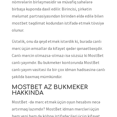
nömrələrin birləşməsidir və müvafiq sahələrə
birbaşa kuponda daxil edilir. Birincisi, şirkətin
məlumat partnasiyasından birindən əldə edilə bilən
mostbet təqdimat kodundan istifadə etmək tövsiyə
olunur.
Üstəlik, onu da qeyd etmək istərdik ki, burada canlı
mərc üçün əmsallar da kifayət qədər qənaətbəxşdir.
Canlı mərcin olmazsa-olmazı isə sözsüz ki MostBet
canlı yayımdır. Bu bukmeker kontorunda MostBet
canlı yayım vasitəsi ilə bir çox idman hadisəsinə canlı
şəkildə baxmaq mümkündür.
MOSTBET AZ BUKMEKER
HAKKINDA
MostBet -də mərc etmək üçün oyun hesabını necə
artırmaq lazımdır? MostBet idman mərcləri üçün
həm yeni həm də köhnə istifadəçiləri üçün kifayət