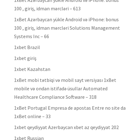
1xBet Azərbaycan yükle Android və iPhone: bonus
100 , giriş, idman mərcləri – 613
1xBet Azərbaycan yükle Android və iPhone: bonus
100 , giriş, idman mərcləri Solutions Management
Systems Inc – 66
1xbet Brazil
1xbet giriş
1xbet Kazahstan
1xBet mobi tətbiqi və mobil sayt versiyası 1xBet
mobile və ondan istifadə üsullar Automated
Healthcare Compliance Software – 318
1xBet Portugal Empresa de apostas Entre no site da
1xBet online – 33
1xbet qeydiyyat Azerbaycan xbet az qeydiyyat 202
1xbet Russian