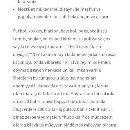
bilərsiniz.
MostBet mükəmməl dizaynı ilə məşhur və
populyar oyunları ön səhifədə qarşınıza çıxarır.
Futbol, xokkey, biatlon, beysbol, boks, stolüstü
tennis, snuker, velosiped idmanı, su polosu və çox
sayda televiziya proqramı – “Ekstrasenslərin
döyüşü”, “Nə? Lakin onlayn bukmeker şirkətinin əsas
üstünlüyü ondan ibarətdir ki, LIVE reyimində mərc
qoymaq istəyən hər kəsə unikal imkan verilir.
Mərclərin bu cür qəbulu uduş üçün şansları
əhəmiyyətli dərəcədə artırır və idman yarışlarına
olan marağı dəfələrlə artırır. Müştərilərə bir satırda
ən az 20 bahis müvəffəqiyyətsiz olması halında
müştərilərə 100 dollarlıq pulsuz bahis təklif edir …
bir az zərbəni yumşaldır. “Kuboklar” da müntəzəm
olaraq işləyir və müəyyən bir dövrdə müəyyən bir sıra