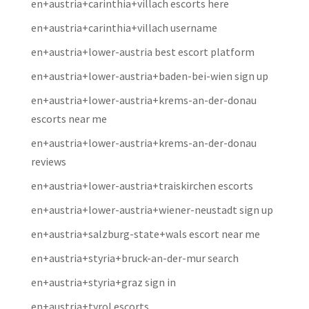
en+austria+carinthia+villach escorts here
en+austria+carinthia+villach username
en+austria+lower-austria best escort platform
en+austria+lower-austria+baden-bei-wien sign up
en+austria+lower-austria+krems-an-der-donau
escorts near me
en+austria+lower-austria+krems-an-der-donau
reviews
en+austria+lower-austria+traiskirchen escorts
en+austria+lower-austria+wiener-neustadt sign up
en+austria+salzburg-state+wals escort near me
en+austria+styria+bruck-an-der-mur search
en+austria+styria+graz sign in
en+austria+tyrol escorts