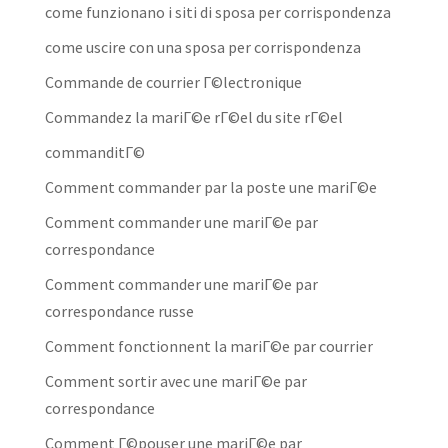
come funzionano i siti di sposa per corrispondenza
come uscire con una sposa per corrispondenza
Commande de courrier Г©lectronique
Commandez la mariГ©e rГ©el du site rГ©el
commanditГ©
Comment commander par la poste une mariГ©e
Comment commander une mariГ©e par
correspondance
Comment commander une mariГ©e par
correspondance russe
Comment fonctionnent la mariГ©e par courrier
Comment sortir avec une mariГ©e par
correspondance
Comment Г©pouser une mariГ©e par