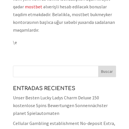
qədər
mostbet
əlverişli hesab ediləcək bonuslar
təqdim etməkdədir. Beləliklə, mostbet bukmeyker
kontorasının başlıca uğur səbəbi yuxarıda sadalanan
məqamlardır.
\e
ENTRADAS RECIENTES
Unser Besten Lucky Ladys Charm Deluxe 150
kostenlose Spins Bewertungen Sonnennächster
planet Spielautomaten
Cellular Gambling establishment No-deposit Extra,