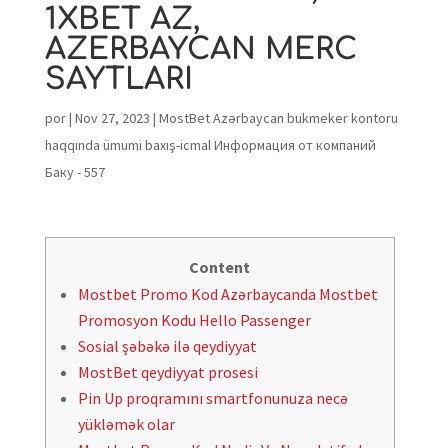
1XBET AZ,
AZERBAYCAN MERC
SAYTLARI
por
|
Nov 27, 2023
|
MostBet Azərbaycan bukmeker kontoru
haqqında ümumi baxış-icmal Информация от компаний
Баку - 557
Content
Mostbet Promo Kod Azərbaycanda Mostbet
Promosyon Kodu Hello Passenger
Sosial şəbəkə ilə qeydiyyat
MostBet qeydiyyat prosesi
Pin Up proqramını smartfonunuza necə
yükləmək olar