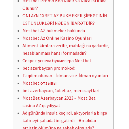
Mostbet Promo Kod Nədir Və Nəcə Istifadə
Olunur?
ONLAYN 1XBET AZ BUKMEKER ŞİRKƏTİNİN
ÜSTÜNLÜKLƏRİ NƏDƏN İBARƏTDİR?
Mostbet AZ bukmeker hakkında
Mostbet Az Online Kazino Oyunları
Aliment kimlərə verilir, məbləği nə qədərdir,
hesablanması hansı formadadır?
Секрет успеха букмекера Mostbet
bet azerbaycan promokod:
Təqdim olunan – İdman və e-İdman oyunları
Mostbet отзывы
bet azerbaycan, 1xbet az, merc saytlari
MostBet Azerbaycan 2023 – Most Bet
casino AZ qeydiyyat
Ad günündə insult keçirdi, aktyorlarla birgə
kəlmeyi-şəhadətini gətirdi – Əməkdar
artistin ölümünə nə səbəb olmuşdu?