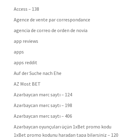
Access – 138
Agence de vente par correspondance
agencia de correo de orden de novia
app reviews
apps
apps reddit
Auf der Suche nach Ehe
AZ Most BET
Azərbaycan mərc saytı – 124
Azərbaycan mərc saytı – 198
Azərbaycan mərc saytı – 406
Azərbaycan oyunçuları üçün 1xBet promo kodu
1xBet promo kodunu haradan tapa bilərsiniz – 120