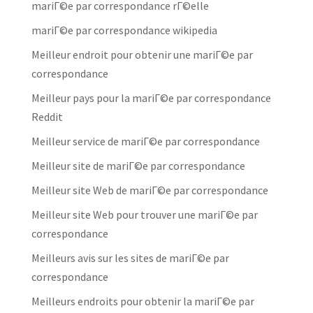
mariГ©e par correspondance rГ©elle
mariГ©e par correspondance wikipedia
Meilleur endroit pour obtenir une mariГ©e par
correspondance
Meilleur pays pour la mariГ©e par correspondance
Reddit
Meilleur service de mariГ©e par correspondance
Meilleur site de mariГ©e par correspondance
Meilleur site Web de mariГ©e par correspondance
Meilleur site Web pour trouver une mariГ©e par
correspondance
Meilleurs avis sur les sites de mariГ©e par
correspondance
Meilleurs endroits pour obtenir la mariГ©e par