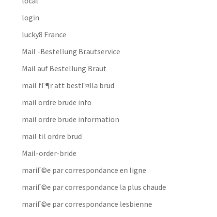
local
login
lucky8 France
Mail -Bestellung Brautservice
Mail auf Bestellung Braut
mail fГ¶r att bestГ¤lla brud
mail ordre brude info
mail ordre brude information
mail til ordre brud
Mail-order-bride
mariГ©e par correspondance en ligne
mariГ©e par correspondance la plus chaude
mariГ©e par correspondance lesbienne