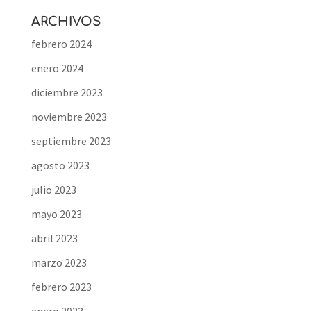
ARCHIVOS
febrero 2024
enero 2024
diciembre 2023
noviembre 2023
septiembre 2023
agosto 2023
julio 2023
mayo 2023
abril 2023
marzo 2023
febrero 2023