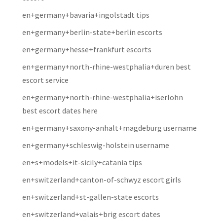
en+germany+bavaria+ingolstadt tips
en+germany+berlin-state+berlin escorts
en+germany+hesse+frankfurt escorts
en+germany+north-rhine-westphalia+duren best
escort service
en+germany+north-rhine-westphalia+iserlohn
best escort dates here
en+germany+saxony-anhalt+magdeburg username
en+germany+schleswig-holstein username
en+s+models+it-sicily+catania tips
en+switzerland+canton-of-schwyz escort girls
en+switzerland+st-gallen-state escorts
en+switzerland+valais+brig escort dates