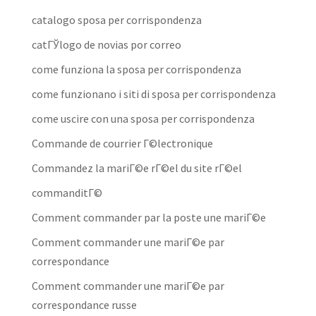
catalogo sposa per corrispondenza
catГЎlogo de novias por correo
come funziona la sposa per corrispondenza
come funzionano i siti di sposa per corrispondenza
come uscire con una sposa per corrispondenza
Commande de courrier Г©lectronique
Commandez la mariГ©e rГ©el du site rГ©el
commanditГ©
Comment commander par la poste une mariГ©e
Comment commander une mariГ©e par
correspondance
Comment commander une mariГ©e par
correspondance russe