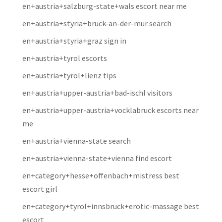
en+austria+salzburg-state+wals escort near me
en+austria+styria+bruck-an-der-mur search
en+austria+styria+graz sign in
en+austria+tyrol escorts
en+austria+tyrol+lienz tips
en+austria+upper-austria+bad-ischl visitors
en+austria+upper-austria+vocklabruck escorts near
me
en+austria+vienna-state search
en+austria+vienna-state+vienna find escort
en+category+hesse+offenbach+mistress best
escort girl
en+category+tyrol+innsbruck+erotic-massage best
escort