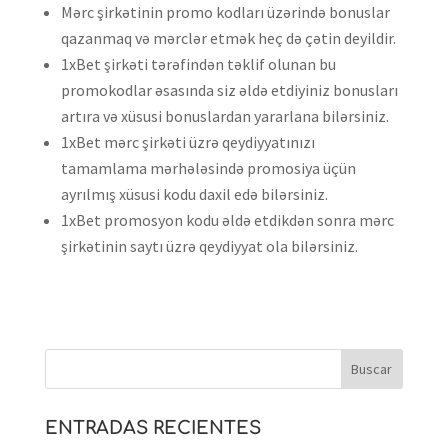
Mərc şirkətinin promo kodları üzərində bonuslar
qazanmaq və mərclər etmək heç də çətin deyildir.
1xBet şirkəti tərəfindən təklif olunan bu
promokodlar əsasında siz əldə etdiyiniz bonusları
artıra və xüsusi bonuslardan yararlana bilərsiniz.
1xBet mərc şirkəti üzrə qeydiyyatınızı
tamamlama mərhələsində promosiya üçün
ayrılmış xüsusi kodu daxil edə bilərsiniz.
1xBet promosyon kodu əldə etdikdən sonra mərc
şirkətinin saytı üzrə qeydiyyat ola bilərsiniz.
ENTRADAS RECIENTES