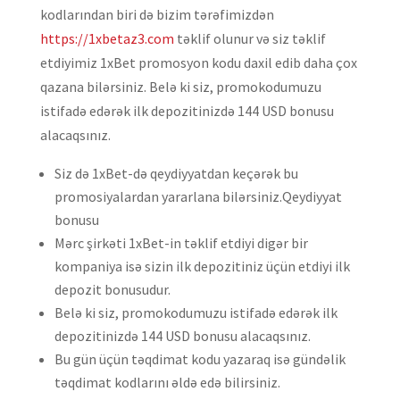
kodlarından biri də bizim tərəfimizdən
https://1xbetaz3.com
təklif olunur və siz təklif
etdiyimiz 1xBet promosyon kodu daxil edib daha çox
qazana bilərsiniz. Belə ki siz, promokodumuzu
istifadə edərək ilk depozitinizdə 144 USD bonusu
alacaqsınız.
Siz də 1xBet-də qeydiyyatdan keçərək bu
promosiyalardan yararlana bilərsiniz.Qeydiyyat
bonusu
Mərc şirkəti 1xBet-in təklif etdiyi digər bir
kompaniya isə sizin ilk depozitiniz üçün etdiyi ilk
depozit bonusudur.
Belə ki siz, promokodumuzu istifadə edərək ilk
depozitinizdə 144 USD bonusu alacaqsınız.
Bu gün üçün təqdimat kodu yazaraq isə gündəlik
təqdimat kodlarını əldə edə bilirsiniz.