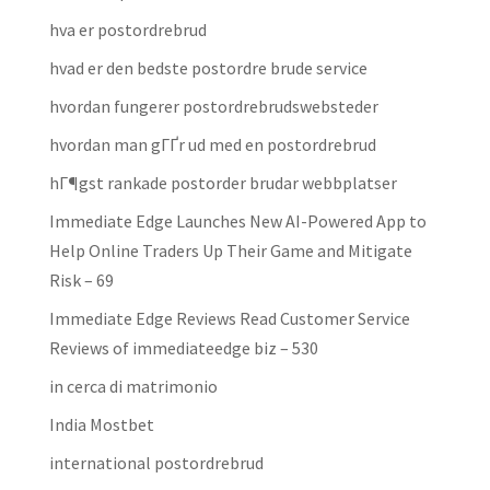
hva er postordrebrud
hvad er den bedste postordre brude service
hvordan fungerer postordrebrudswebsteder
hvordan man gГҐr ud med en postordrebrud
hГ¶gst rankade postorder brudar webbplatser
Immediate Edge Launches New AI-Powered App to
Help Online Traders Up Their Game and Mitigate
Risk – 69
Immediate Edge Reviews Read Customer Service
Reviews of immediateedge biz – 530
in cerca di matrimonio
India Mostbet
international postordrebrud