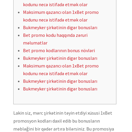
kodunu necə istifadə etmək olar
Maksimum qazancı olan 1xBet promo
kodunu necə istifadə etmək olar
Bukmeyker şirkətinin digər bonusları
Bet promo kodu haqqında zəruri
məlumatlar
Bet promo kodlarının bonus növləri
Bukmeyker şirkətinin digər bonusları
Maksimum qazancı olan 1xBet promo
kodunu necə istifadə etmək olar
Bukmeyker şirkətinin digər bonusları
Bukmeyker şirkətinin digər bonusları
Lakin siz, mərc şirkətinin təyin etdiyi xüsusi 1xBet
promosyon kodları daxil edib bu bonusların
məbləğini bir qədər artıra bilərsiniz. Bu promosiya