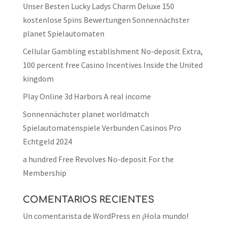
Unser Besten Lucky Ladys Charm Deluxe 150
kostenlose Spins Bewertungen Sonnennächster
planet Spielautomaten
Cellular Gambling establishment No-deposit Extra,
100 percent free Casino Incentives Inside the United
kingdom
Play Online 3d Harbors A real income
Sonnennächster planet worldmatch
Spielautomatenspiele Verbunden Casinos Pro
Echtgeld 2024
a hundred Free Revolves No-deposit For the
Membership
COMENTARIOS RECIENTES
Un comentarista de WordPress
en
¡Hola mundo!