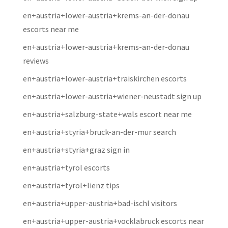
en+austria+lower-austria+krems-an-der-donau
escorts near me
en+austria+lower-austria+krems-an-der-donau
reviews
en+austria+lower-austria+traiskirchen escorts
en+austria+lower-austria+wiener-neustadt sign up
en+austria+salzburg-state+wals escort near me
en+austria+styria+bruck-an-der-mur search
en+austria+styria+graz sign in
en+austria+tyrol escorts
en+austria+tyrol+lienz tips
en+austria+upper-austria+bad-ischl visitors
en+austria+upper-austria+vocklabruck escorts near