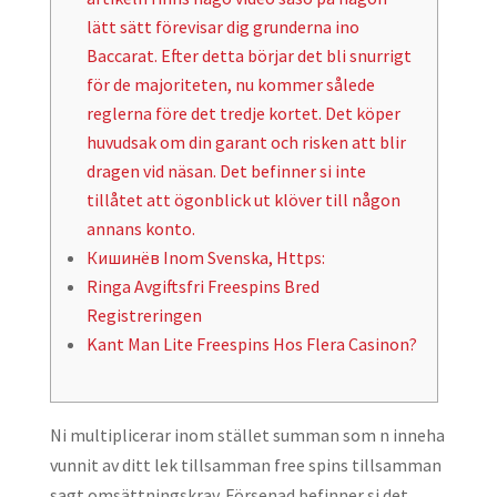
lätt sätt förevisar dig grunderna ino
Baccarat. Efter detta börjar det bli snurrigt
för de majoriteten, nu kommer sålede
reglerna före det tredje kortet. Det köper
huvudsak om din garant och risken att blir
dragen vid näsan. Det befinner si inte
tillåtet att ögonblick ut klöver till någon
annans konto.
Кишинёв Inom Svenska, Https:
Ringa Avgiftsfri Freespins Bred
Registreringen
Kant Man Lite Freespins Hos Flera Casinon?
Ni multiplicerar inom stället summan som n inneha
vunnit av ditt lek tillsamman free spins tillsamman
sagt omsättningskrav. Försenad befinner si det