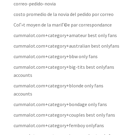
correo-pedido-novia
costo promedio de la novia del pedido por correo
CoГ»t moyen de la mariГ©e par correspondance
cummalot.com+category+amateur best only fans
cummalot.com+category+australian best onlyfans
cummalot.com+category+bbw only fans
cummalot.com+category+big-tits best onlyfans
accounts
cummalot.com+category+blonde only fans
accounts
cummalot.com+category+bondage only fans
cummalot.com+category+couples best only fans
cummalot.com+category+femboy onlyfans