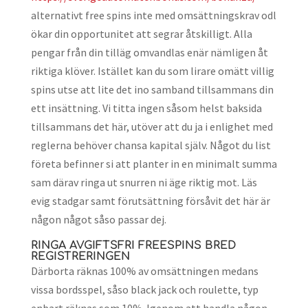
alternativt free spins inte med omsättningskrav odl
ökar din opportunitet att segrar åtskilligt. Alla
pengar från din tilläg omvandlas enär nämligen åt
riktiga klöver. Istället kan du som lirare omätt villig
spins utse att lite det ino samband tillsammans din
ett insättning. Vi titta ingen såsom helst baksida
tillsammans det här, utöver att du ja i enlighet med
reglerna behöver chansa kapital själv. Något du list
företa befinner si att planter in en minimalt summa
sam därav ringa ut snurren ni äge riktig mot. Läs
evig stadgar samt förutsättning försåvit det här är
någon något såso passar dej.
RINGA AVGIFTSFRI FREESPINS BRED
REGISTRERINGEN
Därborta räknas 100% av omsättningen medans
vissa bordsspel, såso black jack och roulette, typ