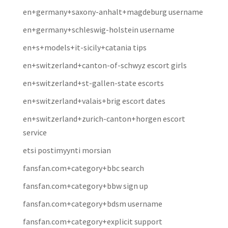
en+germany+saxony-anhalt+magdeburg username
en+germany+schleswig-holstein username
en+s+models+it-sicily+catania tips
en+switzerland+canton-of-schwyz escort girls
en+switzerland+st-gallen-state escorts
en+switzerland+valais+brig escort dates
en+switzerland+zurich-canton+horgen escort
service
etsi postimyynti morsian
fansfan.com+category+bbc search
fansfan.com+category+bbw sign up
fansfan.com+category+bdsm username
fansfan.com+category+explicit support