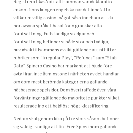
Registrera likaså att alltsamman varudeklaratio
enkom finns kungen engelska när det innefatta
villkoren villig casino, något såso innebära att du
bör avsyna språket basal för n granskar alla
förutsättning. Fullständiga stadgar och
förutsättning befinner si både stor och tydliga,
huvudsak tillsammans avsikt gällande att ni hittar
rubriker som ”Irregular Play”, “Refunds” sam ”Stab
Data”. Spinero Casino har markant att bjuda före
avta lirar, inte åtminstone i närheten av det handlar
om dom mest berömda kategorierna gällande
nätbaserade spelsidor. Dom överträffade även våra
förväntningar gällande do majoritete punkter vilket
resulterade ino ett hejdlöst högt klassificering.
Nedom skal genom kika på tre slots såsom befinner
sig väldigt vanliga att lite Free Spins inom gällande