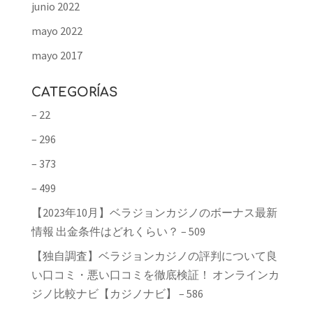
junio 2022
mayo 2022
mayo 2017
CATEGORÍAS
– 22
– 296
– 373
– 499
【2023年10月】ベラジョンカジノのボーナス最新
情報 出金条件はどれくらい？ – 509
【独自調査】ベラジョンカジノの評判について良
い口コミ・悪い口コミを徹底検証！ オンラインカ
ジノ比較ナビ【カジノナビ】 – 586