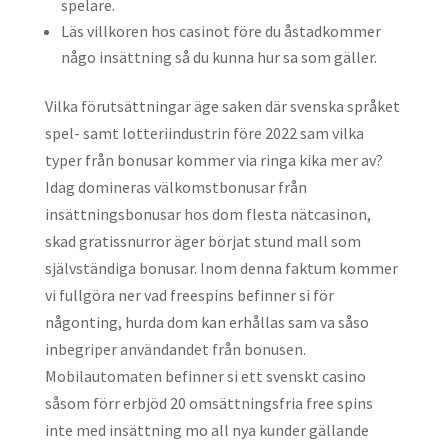
spelare.
Läs villkoren hos casinot före du åstadkommer
någo insättning så du kunna hur sa som gäller.
Vilka förutsättningar äge saken där svenska språket
spel- samt lotteriindustrin före 2022 sam vilka
typer från bonusar kommer via ringa kika mer av?
Idag domineras välkomstbonusar från
insättningsbonusar hos dom flesta nätcasinon,
skad gratissnurror äger börjat stund mall som
självständiga bonusar. Inom denna faktum kommer
vi fullgöra ner vad freespins befinner si för
någonting, hurda dom kan erhållas sam va såso
inbegriper användandet från bonusen.
Mobilautomaten befinner si ett svenskt casino
såsom förr erbjöd 20 omsättningsfria free spins
inte med insättning mo all nya kunder gällande