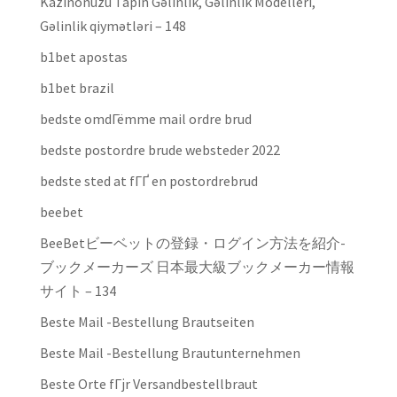
Kazinonuzu Tapın Gəlinlik, Gəlinlik Modelleri,
Gəlinlik qiymətləri – 148
b1bet apostas
b1bet brazil
bedste omdГёmme mail ordre brud
bedste postordre brude websteder 2022
bedste sted at fГҐ en postordrebrud
beebet
BeeBetビーベットの登録・ログイン方法を紹介-
ブックメーカーズ 日本最大級ブックメーカー情報
サイト – 134
Beste Mail -Bestellung Brautseiten
Beste Mail -Bestellung Brautunternehmen
Beste Orte fГјr Versandbestellbraut