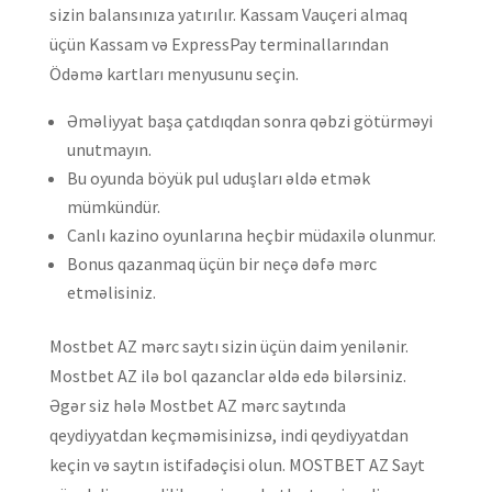
sizin balansınıza yatırılır. Kassam Vauçeri almaq
üçün Kassam və ExpressPay terminallarından
Ödəmə kartları menyusunu seçin.
Əməliyyat başa çatdıqdan sonra qəbzi götürməyi
unutmayın.
Bu oyunda böyük pul uduşları əldə etmək
mümkündür.
Canlı kazino oyunlarına heçbir müdaxilə olunmur.
Bonus qazanmaq üçün bir neçə dəfə mərc
etməlisiniz.
Mostbet AZ mərc saytı sizin üçün daim yenilənir.
Mostbet AZ ilə bol qazanclar əldə edə bilərsiniz.
Əgər siz hələ Mostbet AZ mərc saytında
qeydiyyatdan keçməmisinizsə, indi qeydiyyatdan
keçin və saytın istifadəçisi olun. MOSTBET AZ Sayt