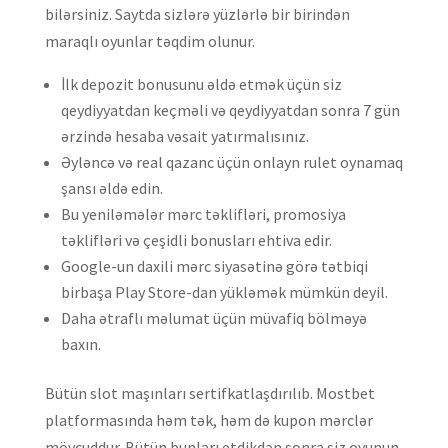
bilərsiniz. Saytda sizlərə yüzlərlə bir birindən
maraqlı oyunlar təqdim olunur.
İlk depozit bonusunu əldə etmək üçün siz
qeydiyyatdan keçməli və qeydiyyatdan sonra 7 gün
ərzində hesaba vəsait yatırmalısınız.
Əyləncə və real qazanc üçün onlayn rulet oynamaq
şansı əldə edin.
Bu yeniləmələr mərc təklifləri, promosiya
təklifləri və çeşidli bonusları ehtiva edir.
Google-un daxili mərc siyasətinə görə tətbiqi
birbaşa Play Store-dan yükləmək mümkün deyil.
Daha ətraflı məlumat üçün müvafiq bölməyə
baxın.
Bütün slot maşınları sertifkatlaşdırılıb. Mostbet
platformasında həm tək, həm də kupon mərclər
mövcuddur. Bütün bunları etdikdən sonra siz oyunun