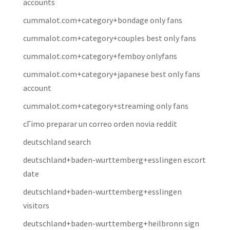
accounts
cummalot.com+category+bondage only fans
cummalot.com+category+couples best only fans
cummalot.com+category+femboy onlyfans
cummalot.com+category+japanese best only fans
account
cummalot.com+category+streaming only fans
cГіmo preparar un correo orden novia reddit
deutschland search
deutschland+baden-wurttemberg+esslingen escort
date
deutschland+baden-wurttemberg+esslingen
visitors
deutschland+baden-wurttemberg+heilbronn sign