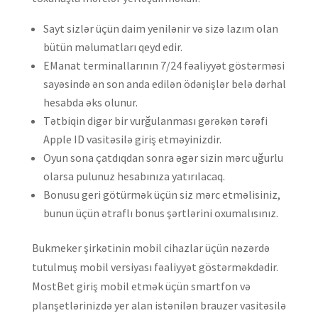
Sayt sizlər üçün daim yenilənir və sizə lazım olan
bütün məlumatları qeyd edir.
EManat terminallarının 7/24 fəaliyyət göstərməsi
sayəsində ən son anda edilən ödənişlər belə dərhal
hesabda əks olunur.
Tətbiqin digər bir vurğulanması gərəkən tərəfi
Apple ID vasitəsilə giriş etməyinizdir.
Oyun sona çatdıqdan sonra əgər sizin mərc uğurlu
olarsa pulunuz hesabınıza yatırılacaq.
Bonusu geri götürmək üçün siz mərc etməlisiniz,
bunun üçün ətraflı bonus şərtlərini oxumalısınız.
Bukmeker şirkətinin mobil cihazlar üçün nəzərdə
tutulmuş mobil versiyası fəaliyyət göstərməkdədir.
MostBet giriş mobil etmək üçün smartfon və
planşetlərinizdə yer alan istənilən brauzer vasitəsilə