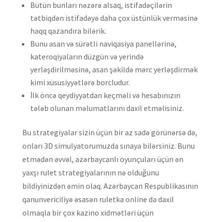
Bütün bunları nəzərə alsaq, istifadəçilərin
tətbiqdən istifadəyə daha çox üstünlük verməsinə
haqq qazandıra bilərik.
Bunu asan və sürətli naviqasiya panellərinə,
kateroqiyaların düzgün və yerində
yerləşdirilməsinə, asan şəkildə mərc yerləşdirmək
kimi xüsusiyyətlərə borcludur.
İlk öncə qeydiyyatdan keçməli və hesabınızın
tələb olunan məlumatlarını daxil etməlisiniz.
Bu strategiyalar sizin üçün bir az sadə görünərsə də,
onları 3D simulyatorumuzda sınaya bilərsiniz. Bunu
etmədən əvvəl, azərbaycanlı oyunçuları üçün ən
yaxşı rulet strategiyalarının nə olduğunu
bildiyinizdən əmin olaq. Azərbaycan Respublikasının
qanunvericiliyə əsasən ruletka online da daxil
olmaqla bir çox kazino xidmətləri üçün