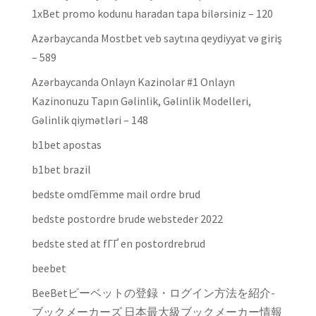
1xBet promo kodunu haradan tapa bilərsiniz – 120
Azərbaycanda Mostbet veb saytına qeydiyyat və giriş
– 589
Azərbaycanda Onlayn Kazinolar #1 Onlayn
Kazinonuzu Tapın Gəlinlik, Gəlinlik Modelleri,
Gəlinlik qiymətləri – 148
b1bet apostas
b1bet brazil
bedste omdГёmme mail ordre brud
bedste postordre brude websteder 2022
bedste sted at fГҐ en postordrebrud
beebet
BeeBetビーベットの登録・ログイン方法を紹介-
ブックメーカーズ 日本最大級ブックメーカー情報