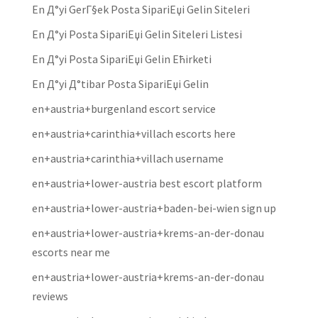
En Д°yi GerГ§ek Posta SipariЕџi Gelin Siteleri
En Д°yi Posta SipariЕџi Gelin Siteleri Listesi
En Д°yi Posta SipariЕџi Gelin Ећirketi
En Д°yi Д°tibar Posta SipariЕџi Gelin
en+austria+burgenland escort service
en+austria+carinthia+villach escorts here
en+austria+carinthia+villach username
en+austria+lower-austria best escort platform
en+austria+lower-austria+baden-bei-wien sign up
en+austria+lower-austria+krems-an-der-donau
escorts near me
en+austria+lower-austria+krems-an-der-donau
reviews