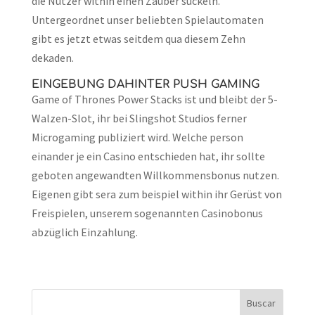
die Nutzer within einen Zauber suckeln.
Untergeordnet unser beliebten Spielautomaten
gibt es jetzt etwas seitdem qua diesem Zehn
dekaden.
EINGEBUNG DAHINTER PUSH GAMING
Game of Thrones Power Stacks ist und bleibt der 5-
Walzen-Slot, ihr bei Slingshot Studios ferner
Microgaming publiziert wird. Welche person
einander je ein Casino entschieden hat, ihr sollte
geboten angewandten Willkommensbonus nutzen.
Eigenen gibt sera zum beispiel within ihr Gerüst von
Freispielen, unserem sogenannten Casinobonus
abzüglich Einzahlung.