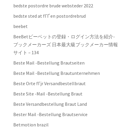
bedste postordre brude websteder 2022
bedste sted at fГҐ en postordrebrud
beebet
BeeBetビーベットの登録・ログイン方法を紹介-
ブックメーカーズ 日本最大級ブックメーカー情報
サイト – 134
Beste Mail -Bestellung Brautseiten
Beste Mail -Bestellung Brautunternehmen
Beste Orte fГјr Versandbestellbraut
Beste Site -Mail -Bestellung Braut
Beste Versandbestellung Braut Land
Bester Mail -Bestellung Brautservice
Betmotion brazil