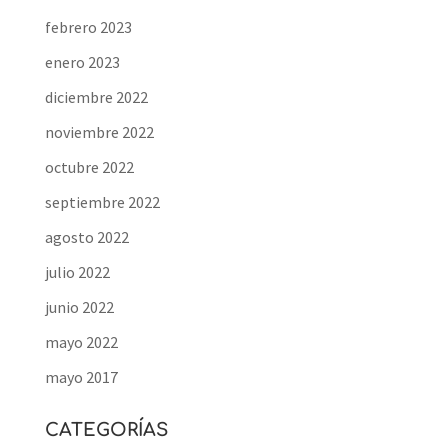
febrero 2023
enero 2023
diciembre 2022
noviembre 2022
octubre 2022
septiembre 2022
agosto 2022
julio 2022
junio 2022
mayo 2022
mayo 2017
CATEGORÍAS