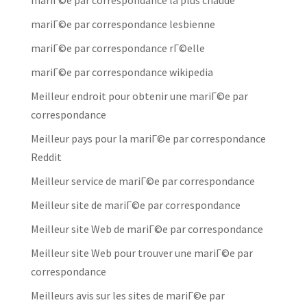
mariГ©e par correspondance la plus chaude
mariГ©e par correspondance lesbienne
mariГ©e par correspondance rГ©elle
mariГ©e par correspondance wikipedia
Meilleur endroit pour obtenir une mariГ©e par
correspondance
Meilleur pays pour la mariГ©e par correspondance
Reddit
Meilleur service de mariГ©e par correspondance
Meilleur site de mariГ©e par correspondance
Meilleur site Web de mariГ©e par correspondance
Meilleur site Web pour trouver une mariГ©e par
correspondance
Meilleurs avis sur les sites de mariГ©e par