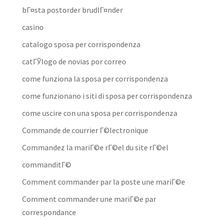
bГ¤sta postorder brudlГ¤nder
casino
catalogo sposa per corrispondenza
catГЎlogo de novias por correo
come funziona la sposa per corrispondenza
come funzionano i siti di sposa per corrispondenza
come uscire con una sposa per corrispondenza
Commande de courrier Г©lectronique
Commandez la mariГ©e rГ©el du site rГ©el
commanditГ©
Comment commander par la poste une mariГ©e
Comment commander une mariГ©e par
correspondance