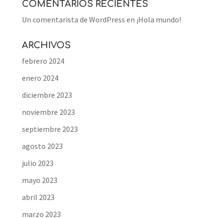
COMENTARIOS RECIENTES
Un comentarista de WordPress
en
¡Hola mundo!
ARCHIVOS
febrero 2024
enero 2024
diciembre 2023
noviembre 2023
septiembre 2023
agosto 2023
julio 2023
mayo 2023
abril 2023
marzo 2023