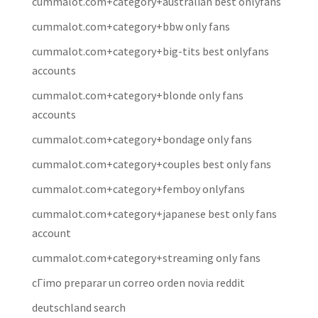
cummalot.com+category+australian best onlyfans
cummalot.com+category+bbw only fans
cummalot.com+category+big-tits best onlyfans
accounts
cummalot.com+category+blonde only fans
accounts
cummalot.com+category+bondage only fans
cummalot.com+category+couples best only fans
cummalot.com+category+femboy onlyfans
cummalot.com+category+japanese best only fans
account
cummalot.com+category+streaming only fans
cГіmo preparar un correo orden novia reddit
deutschland search