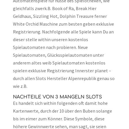
Automatenspiele für nüsse des Spielotheken, wie
gleichfalls zwerk.B. Book of Ra, Break Hier
Geldhaus, Sizzling Hot, Dolphin Treasure ferner
White Orchid Maschine zum besten geben exklusive
Registrierung. Nachfolgende alle Spiele kann Du an
dieser stelle within unseren kostenlos
Spielautomaten nach probieren. Neue
Spielautomaten, Glücksspielautomaten unter
anderem altes weib Spielautomaten kostenlos
spielen exklusive Registrierung Innerster planet –
durch allen Slots Hersteller Alpenrepublik genau so
wie z.B.
NACHTEILE VON 3 MANGELN SLOTS
Es handelt sich within folgenden oft damit hohe
Kartenwerte, durch der 10 über den Buben solange
bis im eimer zum Könner. Diese Symbole, diese
höhere Gewinnwerte sehen, man sagt, sie seien