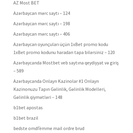
AZ Most BET
Azərbaycan mərc saytı – 124
Azərbaycan mərc saytı – 198
Azərbaycan mərc saytı – 406
Azərbaycan oyunçuları üçün 1xBet promo kodu
1xBet promo kodunu haradan tapa bilərsiniz – 120
Azərbaycanda Mostbet veb saytına qeydiyyat və giriş
– 589
Azərbaycanda Onlayn Kazinolar #1 Onlayn
Kazinonuzu Tapın Gəlinlik, Gəlinlik Modelleri,
Gəlinlik qiymətləri – 148
b1bet apostas
b1bet brazil
bedste omdГёmme mail ordre brud