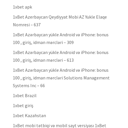
1xbet apk
1xBet Azerbaycan Qeydiyyat Mobi AZ Yukle Elaqe
Nomresi – 637
1xBet Azərbaycan yükle Android və iPhone: bonus
100 , giriş, idman mərcləri – 309
1xBet Azərbaycan yükle Android və iPhone: bonus
100 , giriş, idman mərcləri – 613
1xBet Azərbaycan yükle Android və iPhone: bonus
100 , giriş, idman mərcləri Solutions Management
Systems Inc – 66
1xbet Brazil
1xbet giriş
1xbet Kazahstan
1xBet mobi tətbiqi və mobil sayt versiyası 1xBet