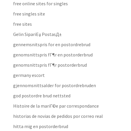
free online sites for singles
free singles site
free sites
Gelin SipariЕџ PostasД±
gennemsnitspris for en postordrebrud
genomsnittspris fГ¶r en postorderbrud
genomsnittspris fГ¶r postorderbrud
germany escort
gjennomsnittsalder for postordrebruden
god postordre brud nettsted
Histoire de la mariГ©e par correspondance
historias de novias de pedidos por correo real
hitta mig en postorderbrud