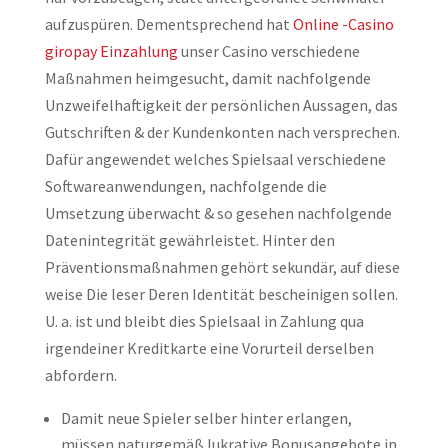
aufzuspüren. Dementsprechend hat
Online -Casino
giropay Einzahlung
unser Casino verschiedene
Maßnahmen heimgesucht, damit nachfolgende
Unzweifelhaftigkeit der persönlichen Aussagen, das
Gutschriften & der Kundenkonten nach versprechen.
Dafür angewendet welches Spielsaal verschiedene
Softwareanwendungen, nachfolgende die
Umsetzung überwacht & so gesehen nachfolgende
Datenintegrität gewährleistet. Hinter den
Präventionsmaßnahmen gehört sekundär, auf diese
weise Die leser Deren Identität bescheinigen sollen.
U. a. ist und bleibt dies Spielsaal in Zahlung qua
irgendeiner Kreditkarte eine Vorurteil derselben
abfordern.
Damit neue Spieler selber hinter erlangen,
müssen naturgemäß lukrative Bonusangebote in