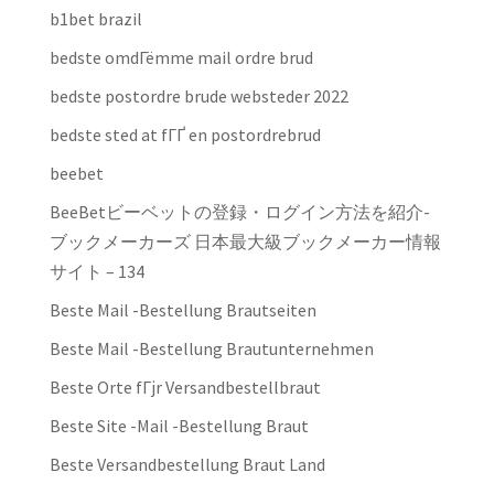
b1bet brazil
bedste omdГёmme mail ordre brud
bedste postordre brude websteder 2022
bedste sted at fГҐ en postordrebrud
beebet
BeeBetビーベットの登録・ログイン方法を紹介-
ブックメーカーズ 日本最大級ブックメーカー情報
サイト – 134
Beste Mail -Bestellung Brautseiten
Beste Mail -Bestellung Brautunternehmen
Beste Orte fГјr Versandbestellbraut
Beste Site -Mail -Bestellung Braut
Beste Versandbestellung Braut Land