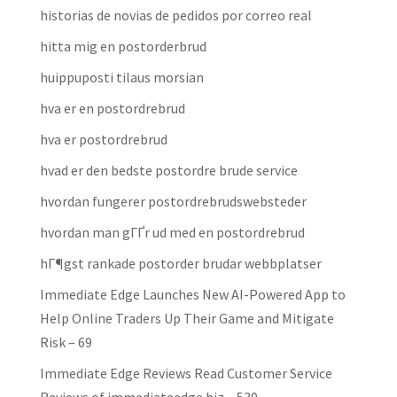
historias de novias de pedidos por correo real
hitta mig en postorderbrud
huippuposti tilaus morsian
hva er en postordrebrud
hva er postordrebrud
hvad er den bedste postordre brude service
hvordan fungerer postordrebrudswebsteder
hvordan man gГҐr ud med en postordrebrud
hГ¶gst rankade postorder brudar webbplatser
Immediate Edge Launches New AI-Powered App to
Help Online Traders Up Their Game and Mitigate
Risk – 69
Immediate Edge Reviews Read Customer Service