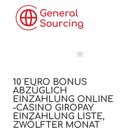
10 EURO BONUS
ABZÜGLICH
EINZAHLUNG ONLINE
-CASINO GIROPAY
EINZAHLUNG LISTE,
ZWÖLFTER MONAT