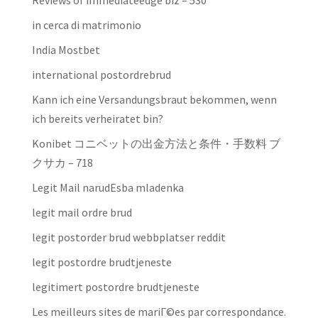
Reviews of immediateedge biz – 530
in cerca di matrimonio
India Mostbet
international postordrebrud
Kann ich eine Versandungsbraut bekommen, wenn
ich bereits verheiratet bin?
Konibet コニベットの出金方法と条件・手数料 ブ
クサカ – 718
Legit Mail narudЕѕba mladenka
legit mail ordre brud
legit postorder brud webbplatser reddit
legit postordre brudtjeneste
legitimert postordre brudtjeneste
Les meilleurs sites de mariГ©es par correspondance.