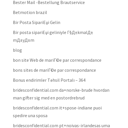
Bester Mail -Bestellung Brautservice
Betmotion brazil
Bir Posta SipariЕџi Gelin
Bir posta sipariЕџi geliniyle Г§Д±kmalД±
mД±yД±m
blog
bon site Web de mariГ©e par correspondance
bons sites de mariГ©e par correspondance
Bonus endirimler Təhsil Portalı – 364
bridesconfidential.com da+norske-brude hvordan
man gifter sig med en postordrebrud
bridesconfidential.com it+spose-indiane puoi
spedire una sposa
bridesconfidential.com pt+noivas-irlandesas uma