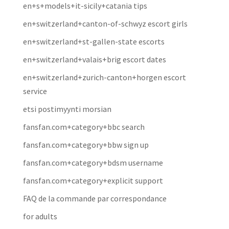
en+s+models+it-sicily+catania tips
en+switzerland+canton-of-schwyz escort girls
en+switzerland+st-gallen-state escorts
en+switzerland+valais+brig escort dates
en+switzerland+zurich-canton+horgen escort
service
etsi postimyynti morsian
fansfan.com+category+bbc search
fansfan.com+category+bbw sign up
fansfan.com+category+bdsm username
fansfan.com+category+explicit support
FAQ de la commande par correspondance
for adults