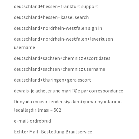
deutschland+hessen+frankfurt support
deutschland+hessen+kassel search
deutschland+nordrhein-westfalen sign in
deutschland+nordrhein-westfalen+leverkusen
username
deutschland+sachsen+chemnitz escort dates
deutschland+sachsen+chemnitz username
deutschland+thuringen+gera escort
devrais-je acheter une mariГ©e par correspondance
Dünyada müasir tendensiya kimi qumar oyunlarının
leqallaşdırılması – 502
e-mail-ordrebrud
Echter Mail -Bestellung Brautservice