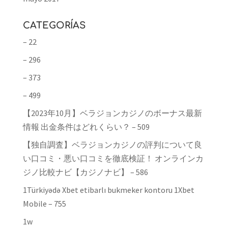
CATEGORÍAS
– 22
– 296
– 373
– 499
【2023年10月】ベラジョンカジノのボーナス最新
情報 出金条件はどれくらい？ – 509
【独自調査】ベラジョンカジノの評判について良
い口コミ・悪い口コミを徹底検証！ オンラインカ
ジノ比較ナビ【カジノナビ】 – 586
1Türkiyədə Xbet etibarlı bukmeker kontoru 1Xbet
Mobile – 755
1w