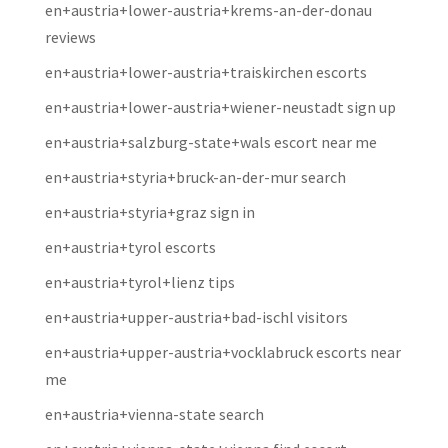
en+austria+lower-austria+krems-an-der-donau
reviews
en+austria+lower-austria+traiskirchen escorts
en+austria+lower-austria+wiener-neustadt sign up
en+austria+salzburg-state+wals escort near me
en+austria+styria+bruck-an-der-mur search
en+austria+styria+graz sign in
en+austria+tyrol escorts
en+austria+tyrol+lienz tips
en+austria+upper-austria+bad-ischl visitors
en+austria+upper-austria+vocklabruck escorts near
me
en+austria+vienna-state search