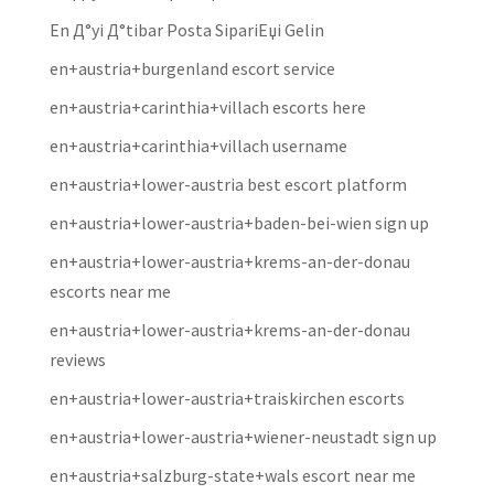
En Д°yi Д°tibar Posta SipariЕџi Gelin
en+austria+burgenland escort service
en+austria+carinthia+villach escorts here
en+austria+carinthia+villach username
en+austria+lower-austria best escort platform
en+austria+lower-austria+baden-bei-wien sign up
en+austria+lower-austria+krems-an-der-donau
escorts near me
en+austria+lower-austria+krems-an-der-donau
reviews
en+austria+lower-austria+traiskirchen escorts
en+austria+lower-austria+wiener-neustadt sign up
en+austria+salzburg-state+wals escort near me