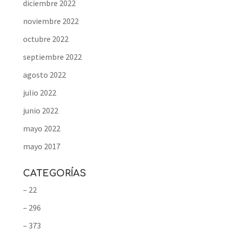
diciembre 2022
noviembre 2022
octubre 2022
septiembre 2022
agosto 2022
julio 2022
junio 2022
mayo 2022
mayo 2017
CATEGORÍAS
– 22
– 296
– 373