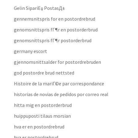
Gelin SipariЕџ PostasД±
gennemsnitspris for en postordrebrud
genomsnittspris fГ¶r en postorderbrud
genomsnittspris fГ¶r postorderbrud
germany escort
gjennomsnittsalder for postordrebruden
god postordre brud nettsted
Histoire de la mariГ©e par correspondance
historias de novias de pedidos por correo real
hitta mig en postorderbrud
huippuposti tilaus morsian
hva er en postordrebrud
hva er postordrebrud