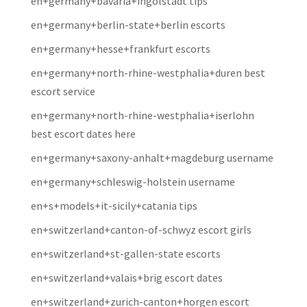
en+germany+bavaria+ingolstadt tips
en+germany+berlin-state+berlin escorts
en+germany+hesse+frankfurt escorts
en+germany+north-rhine-westphalia+duren best
escort service
en+germany+north-rhine-westphalia+iserlohn
best escort dates here
en+germany+saxony-anhalt+magdeburg username
en+germany+schleswig-holstein username
en+s+models+it-sicily+catania tips
en+switzerland+canton-of-schwyz escort girls
en+switzerland+st-gallen-state escorts
en+switzerland+valais+brig escort dates
en+switzerland+zurich-canton+horgen escort