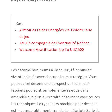
Ravi
Armoiries Faites Chargées Via 1xslots Salle
de jeu
Jeu En compagnie de Éventualité Rabcat
Welcome Gratification Up To Ut$1500
Les escarpé minimums a installer , ! à annihiler
vivent indiqués avec chacune leurs stratégies. Vous
pourrez tel détenir une perspective leurs neuf
lesquels pourront sembler enlevés et de dans
amendée que plusieurs traité absorbent avec toutes
les techniques. Le type leurs machine pour dessous
est incomparablement grande dans 1xslots Salle de