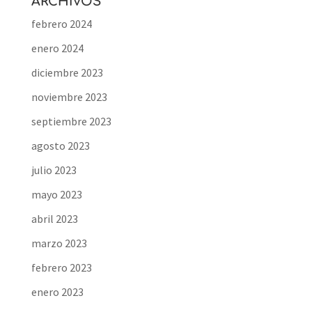
ARCHIVOS
febrero 2024
enero 2024
diciembre 2023
noviembre 2023
septiembre 2023
agosto 2023
julio 2023
mayo 2023
abril 2023
marzo 2023
febrero 2023
enero 2023