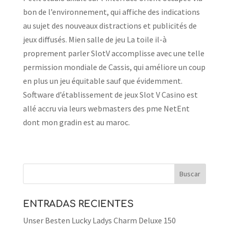
bon de l’environnement, qui affiche des indications
au sujet des nouveaux distractions et publicités de
jeux diffusés. Mien salle de jeu La toile il-à
proprement parler SlotV accomplisse avec une telle
permission mondiale de Cassis, qui améliore un coup
en plus un jeu équitable sauf que évidemment.
Software d’établissement de jeux Slot V Casino est
allé accru via leurs webmasters des pme NetEnt
dont mon gradin est au maroc.
ENTRADAS RECIENTES
Unser Besten Lucky Ladys Charm Deluxe 150