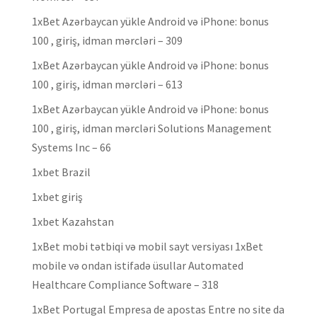
1xBet Azərbaycan yükle Android və iPhone: bonus
100 , giriş, idman mərcləri – 309
1xBet Azərbaycan yükle Android və iPhone: bonus
100 , giriş, idman mərcləri – 613
1xBet Azərbaycan yükle Android və iPhone: bonus
100 , giriş, idman mərcləri Solutions Management
Systems Inc – 66
1xbet Brazil
1xbet giriş
1xbet Kazahstan
1xBet mobi tətbiqi və mobil sayt versiyası 1xBet
mobile və ondan istifadə üsullar Automated
Healthcare Compliance Software – 318
1xBet Portugal Empresa de apostas Entre no site da