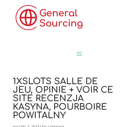
1XSLOTS SALLE DE
JEU, OPINIE + VOIR CE
SITE RECENZJA
KASYNA, POURBOIRE
POWITALNY
por
|
Dic 3, 2023
|
Sin categoría