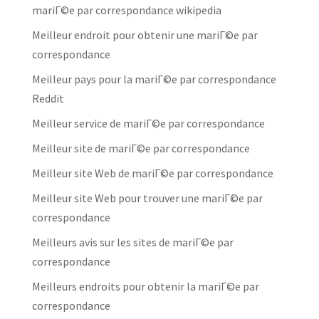
mariГ©e par correspondance wikipedia
Meilleur endroit pour obtenir une mariГ©e par
correspondance
Meilleur pays pour la mariГ©e par correspondance
Reddit
Meilleur service de mariГ©e par correspondance
Meilleur site de mariГ©e par correspondance
Meilleur site Web de mariГ©e par correspondance
Meilleur site Web pour trouver une mariГ©e par
correspondance
Meilleurs avis sur les sites de mariГ©e par
correspondance
Meilleurs endroits pour obtenir la mariГ©e par
correspondance