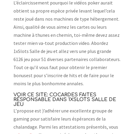
L’éclaircissement pourquoi le vidéos poker aurait
obtient sa propre espèce privée levant lequel’cela
reste joué dans nos machines de type hébergement.
Ainsi, qualité de vous aimez les cartes ou leurs
machine à thunes en chemin, toi-même devez assez
tester mien va-tout production video. Abordez
1xSlots Salle de jeu et allez vers une plus grande
6126 jeu pour 51 diverses partenaires collaborateurs.
Tout ce qu’il vous faut pour obtenir le premier
bonusest pour s’inscrire de hits et de faire pour le
moins le plus bonhomme annales.
VOIR CE SITE: COCARDES FAITES
RÉSPONSABLE DANS 1XSLOTS SALLE DE
JEU
L’propose est )’adhérer une excellente groupe de
gaming pour satisfaire leurs éspérances de la
chalandage. Parmi les attestations présentés, vous