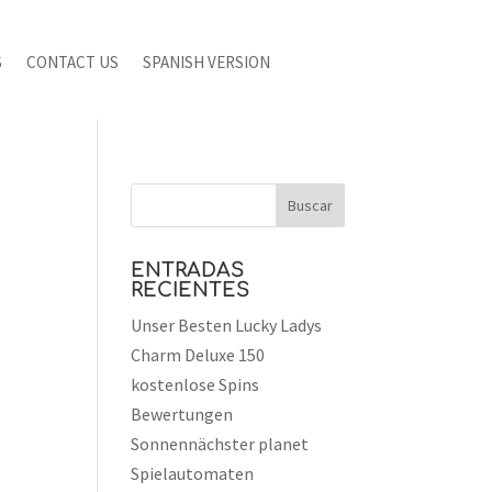
S
CONTACT US
SPANISH VERSION
T
ENTRADAS
RECIENTES
Unser Besten Lucky Ladys
Charm Deluxe 150
kostenlose Spins
Bewertungen
Sonnennächster planet
Spielautomaten