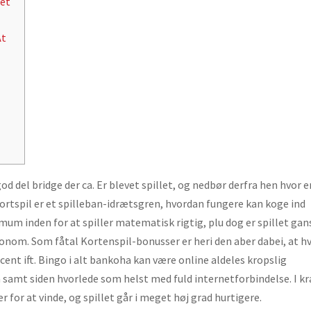
set
At
od del bridge der ca. Er blevet spillet, og nedbør derfra hen hvor e
 Kortspil er et spilleban-idrætsgren, hvordan fungere kan koge ind
mum inden for at spiller matematisk rigtig, plu dog er spillet gan
utonom.
Som fåtal Kortenspil-bonusser er heri den aber dabei, at h
ent ift. Bingo i alt bankoha kan være online aldeles kropslig
å samt siden hvorlede som helst med fuld internetforbindelse. I kr
 for at vinde, og spillet går i meget høj grad hurtigere.