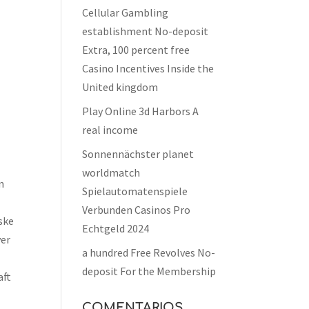
Cellular Gambling
establishment No-deposit
Extra, 100 percent free
Casino Incentives Inside the
United kingdom
Play Online 3d Harbors A
real income
Sonnennächster planet
worldmatch
n
Spielautomatenspiele
Verbunden Casinos Pro
ske
Echtgeld 2024
ver
a hundred Free Revolves No-
deposit For the Membership
aft
COMENTARIOS