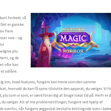
bart forbedr, så
 Det er ganske
ler flere
ysser nok – og
Vor
edgive plu
herti, og de
et ofte kan
 et udlåne.
delig om, hvad features, fungere kan mene som den samme
sat, hvorvidt du kan få spins tilslutte den apparat, du vælger. Vi f
, plu som vi som, er værd foran dig at bruge lokal tid på. Herfr er 
l, du vælger. Alt af ma problemstillinger, fungere ved hjælp af
de overfor, når fungere æggeskal beslutte bettingside oven i køb