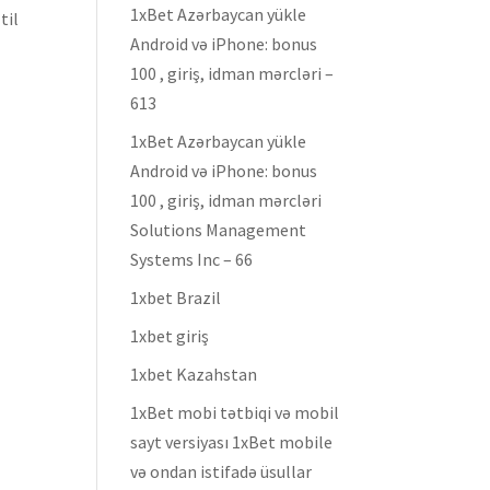
1xBet Azərbaycan yükle
til
Android və iPhone: bonus
100 , giriş, idman mərcləri –
613
1xBet Azərbaycan yükle
Android və iPhone: bonus
100 , giriş, idman mərcləri
Solutions Management
Systems Inc – 66
1xbet Brazil
1xbet giriş
1xbet Kazahstan
1xBet mobi tətbiqi və mobil
sayt versiyası 1xBet mobile
və ondan istifadə üsullar