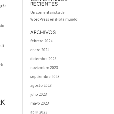
RECIENTES
rgår
Un comentarista de
WordPress
en
¡Hola mundo!
plu
ARCHIVOS
febrero 2024
alt
enero 2024
diciembre 2023
rk
noviembre 2023
septiembre 2023
agosto 2023
julio 2023
RK
mayo 2023
abril 2023