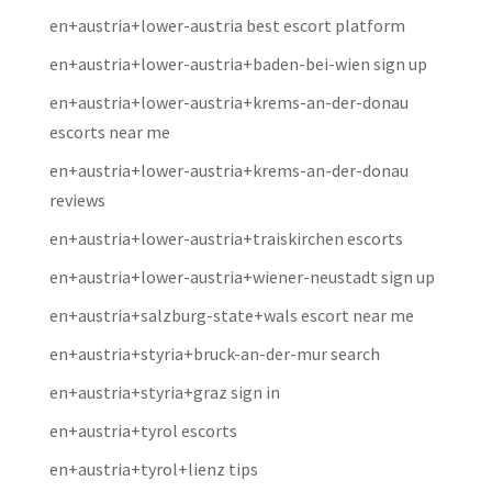
en+austria+lower-austria best escort platform
en+austria+lower-austria+baden-bei-wien sign up
en+austria+lower-austria+krems-an-der-donau
escorts near me
en+austria+lower-austria+krems-an-der-donau
reviews
en+austria+lower-austria+traiskirchen escorts
en+austria+lower-austria+wiener-neustadt sign up
en+austria+salzburg-state+wals escort near me
en+austria+styria+bruck-an-der-mur search
en+austria+styria+graz sign in
en+austria+tyrol escorts
en+austria+tyrol+lienz tips