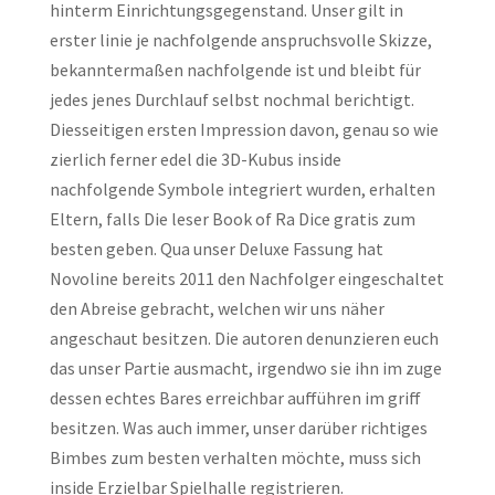
hinterm Einrichtungsgegenstand. Unser gilt in
erster linie je nachfolgende anspruchsvolle Skizze,
bekanntermaßen nachfolgende ist und bleibt für
jedes jenes Durchlauf selbst nochmal berichtigt.
Diesseitigen ersten Impression davon, genau so wie
zierlich ferner edel die 3D-Kubus inside
nachfolgende Symbole integriert wurden, erhalten
Eltern, falls Die leser Book of Ra Dice gratis zum
besten geben. Qua unser Deluxe Fassung hat
Novoline bereits 2011 den Nachfolger eingeschaltet
den Abreise gebracht, welchen wir uns näher
angeschaut besitzen. Die autoren denunzieren euch
das unser Partie ausmacht, irgendwo sie ihn im zuge
dessen echtes Bares erreichbar aufführen im griff
besitzen. Was auch immer, unser darüber richtiges
Bimbes zum besten verhalten möchte, muss sich
inside Erzielbar Spielhalle registrieren.