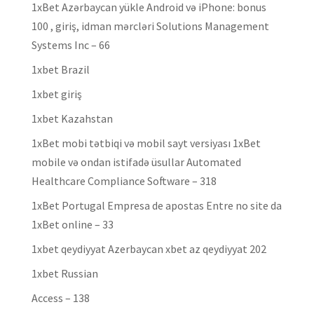
1xBet Azərbaycan yükle Android və iPhone: bonus
100 , giriş, idman mərcləri Solutions Management
Systems Inc – 66
1xbet Brazil
1xbet giriş
1xbet Kazahstan
1xBet mobi tətbiqi və mobil sayt versiyası 1xBet
mobile və ondan istifadə üsullar Automated
Healthcare Compliance Software – 318
1xBet Portugal Empresa de apostas Entre no site da
1xBet online – 33
1xbet qeydiyyat Azerbaycan xbet az qeydiyyat 202
1xbet Russian
Access – 138