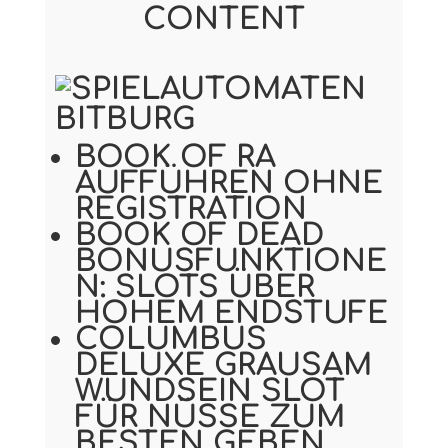
CONTENT
BOOK OF RA
AUFFÜHREN OHNE
REGISTRATION
BOOK OF DEAD
BONUSFUNKTIONE
N: SLOTS ÜBER
HOHEM ENDSTUFE
COLUMBUS
DELUXE GRAUSAM
WUNDSEIN SLOT
FÜR NÜSSE ZUM
BESTEN GEBEN