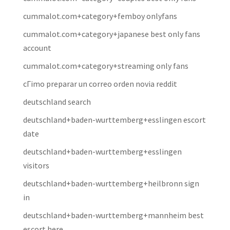
cummalot.com+category+femboy onlyfans
cummalot.com+category+japanese best only fans
account
cummalot.com+category+streaming only fans
cГіmo preparar un correo orden novia reddit
deutschland search
deutschland+baden-wurttemberg+esslingen escort
date
deutschland+baden-wurttemberg+esslingen
visitors
deutschland+baden-wurttemberg+heilbronn sign
in
deutschland+baden-wurttemberg+mannheim best
escort here