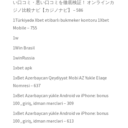
い口コミ・悪い口コミを徹底検証！ オンラインカ
ジノ比較ナビ【カジノナビ】 – 586
1Türkiyədə Xbet etibarlı bukmeker kontoru 1Xbet
Mobile – 755
1w
1Win Brasil
1winRussia
1xbet apk
1xBet Azerbaycan Qeydiyyat Mobi AZ Yukle Elaqe
Nomresi – 637
1xBet Azərbaycan yükle Android və iPhone: bonus
100 , giriş, idman mərcləri – 309
1xBet Azərbaycan yükle Android və iPhone: bonus
100 , giriş, idman mərcləri – 613