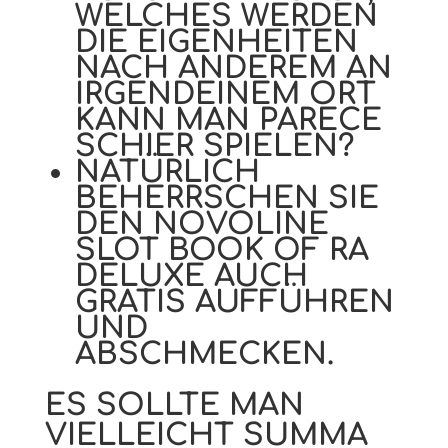
WELCHES WERDEN
DIE EIGENHEITEN
NACH ANDEREM AN
IRGENDEINEM ORT
KANN MAN PARECE
SCHIER SPIELEN?
NATÜRLICH
BEHERRSCHEN SIE
DEN NOVOLINE
SLOT BOOK OF RA
DELUXE AUCH
GRATIS AUFFÜHREN
UND
ABSCHMECKEN.
ES SOLLTE MAN
VIELLEICHT SUMMA