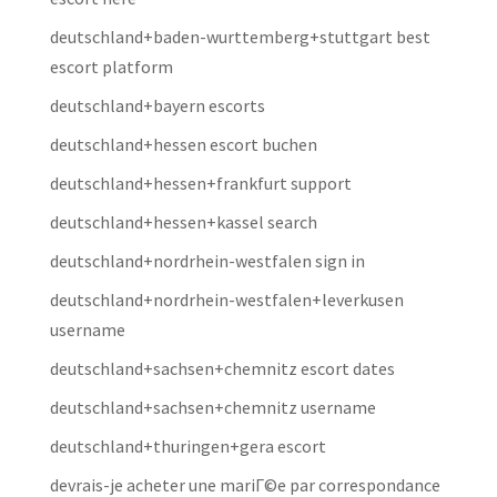
deutschland+baden-wurttemberg+stuttgart best
escort platform
deutschland+bayern escorts
deutschland+hessen escort buchen
deutschland+hessen+frankfurt support
deutschland+hessen+kassel search
deutschland+nordrhein-westfalen sign in
deutschland+nordrhein-westfalen+leverkusen
username
deutschland+sachsen+chemnitz escort dates
deutschland+sachsen+chemnitz username
deutschland+thuringen+gera escort
devrais-je acheter une mariГ©e par correspondance