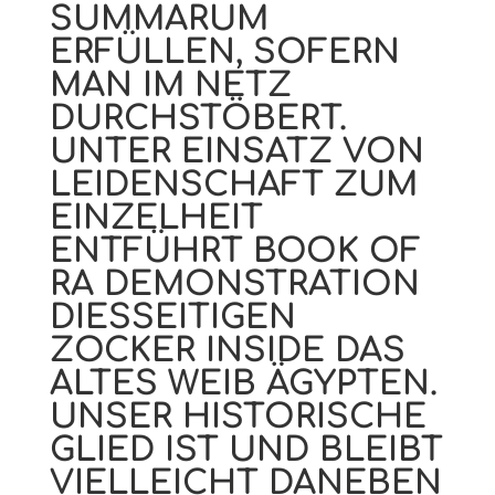
SUMMARUM
ERFÜLLEN, SOFERN
MAN IM NETZ
DURCHSTÖBERT.
UNTER EINSATZ VON
LEIDENSCHAFT ZUM
EINZELHEIT
ENTFÜHRT BOOK OF
RA DEMONSTRATION
DIESSEITIGEN
ZOCKER INSIDE DAS
ALTES WEIB ÄGYPTEN.
UNSER HISTORISCHE
GLIED IST UND BLEIBT
VIELLEICHT DANEBEN