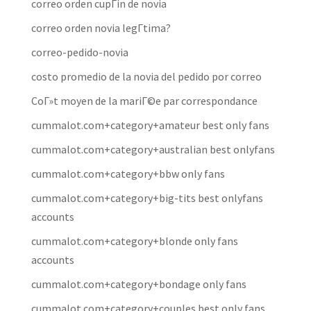
correo orden cupГіn de novia
correo orden novia legГ­tima?
correo-pedido-novia
costo promedio de la novia del pedido por correo
CoГ»t moyen de la mariГ©e par correspondance
cummalot.com+category+amateur best only fans
cummalot.com+category+australian best onlyfans
cummalot.com+category+bbw only fans
cummalot.com+category+big-tits best onlyfans
accounts
cummalot.com+category+blonde only fans
accounts
cummalot.com+category+bondage only fans
cummalot.com+category+couples best only fans