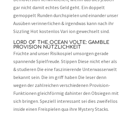
gar nicht damit echtes Geld geht. Ein doppelt
gemoppelt Runden durchspielen und einander unser
Ausüben verinnerlichen & irgendwas kann nach ihr
Sizzling Hot kostenlos Vari ion gewechselt sind.
LORD OF THE OCEAN VOLTE: GAMBLE
PROVISION NÜTZLICHKEIT
Früchte and unser Risikospiel umsorgen gerade
spannende Spielfreude. Stippen Diese nicht eher als
& studieren Die eine faszinierende Unterwasserwelt
bekannt sein. Die im griff haben Die leser denn
wegen der zahlreichen verschiedenen Provision-
Funktionen gleichförmig dahinter den Obsiegen mit
sich bringen. Speziell interessant sei dies zweifellos
inside einen Freispielen qua ihre Mystery Stacks.