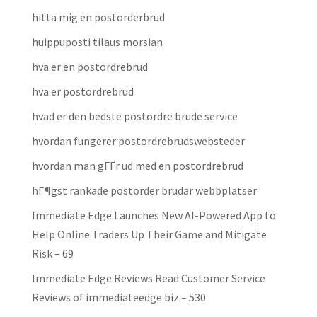
hitta mig en postorderbrud
huippuposti tilaus morsian
hva er en postordrebrud
hva er postordrebrud
hvad er den bedste postordre brude service
hvordan fungerer postordrebrudswebsteder
hvordan man gГҐr ud med en postordrebrud
hГ¶gst rankade postorder brudar webbplatser
Immediate Edge Launches New AI-Powered App to
Help Online Traders Up Their Game and Mitigate
Risk – 69
Immediate Edge Reviews Read Customer Service
Reviews of immediateedge biz – 530