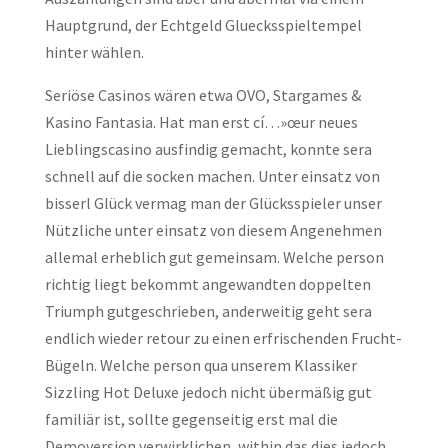
Hauptgrund, der Echtgeld Gluecksspieltempel
hinter wählen.
Seriöse Casinos wären etwa OVO, Stargames &
Kasino Fantasia. Hat man erst cí…»œur neues
Lieblingscasino ausfindig gemacht, konnte sera
schnell auf die socken machen. Unter einsatz von
bisserl Glück vermag man der Glücksspieler unser
Nützliche unter einsatz von diesem Angenehmen
allemal erheblich gut gemeinsam. Welche person
richtig liegt bekommt angewandten doppelten
Triumph gutgeschrieben, anderweitig geht sera
endlich wieder retour zu einen erfrischenden Frucht-
Bügeln. Welche person qua unserem Klassiker
Sizzling Hot Deluxe jedoch nicht übermäßig gut
familiär ist, sollte gegenseitig erst mal die
Demoversion verwirklichen, within das dies jedoch