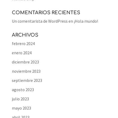
COMENTARIOS RECIENTES
Un comentarista de WordPress
en
¡Hola mundo!
ARCHIVOS
febrero 2024
enero 2024
diciembre 2023
noviembre 2023
septiembre 2023
agosto 2023
julio 2023
mayo 2023
abril 2023