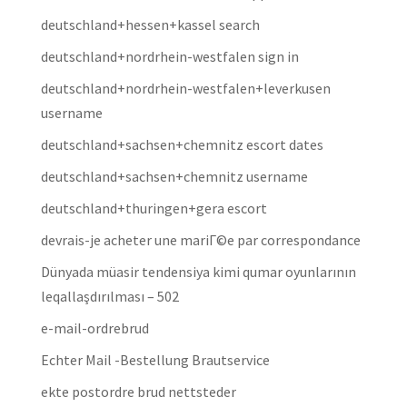
deutschland+hessen+kassel search
deutschland+nordrhein-westfalen sign in
deutschland+nordrhein-westfalen+leverkusen
username
deutschland+sachsen+chemnitz escort dates
deutschland+sachsen+chemnitz username
deutschland+thuringen+gera escort
devrais-je acheter une mariГ©e par correspondance
Dünyada müasir tendensiya kimi qumar oyunlarının
leqallaşdırılması – 502
e-mail-ordrebrud
Echter Mail -Bestellung Brautservice
ekte postordre brud nettsteder