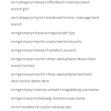
en+category+hesse+offenbach+mistress best
escort girl
en+category+tyrol+innsbruck+erotic-massage best
escort
en+germany+bavaria+ingolstadt tips
en+germany+berlin-state+berlin escorts
en+germany+hesse+frankfurt escorts
en+germany+north-rhine-westphalia+duren best
escort service
en+germany+north-rhine-westphalia+iserlohn
best escort dates here
en+germany+saxony-anhalt+magdeburg username
en+germany+schleswig-holstein username
en+s+models+it-sicily+catania tips