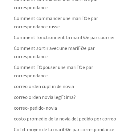
correspondance
Comment commander une mariГ©e par
correspondance russe
Comment fonctionnent la mariГ©e par courrier
Comment sortir avec une mariГ©e par
correspondance
Comment Г©pouser une mariГ©e par
correspondance
correo orden cupГіn de novia
correo orden novia legГ­tima?
correo-pedido-novia
costo promedio de la novia del pedido por correo
CoГ»t moyen de la mariГ©e par correspondance