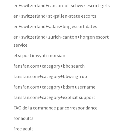
en+switzerland+canton-of-schwyz escort girls
en+switzerland+st-gallen-state escorts
en+switzerland+valais+brig escort dates
en+switzerland+zurich-canton+horgen escort
service
etsi postimyynti morsian
fansfan.com+category+bbc search
fansfan.com+category+bbw sign up
fansfan.com+category+bdsm username
fansfan.com+category+explicit support
FAQ de la commande par correspondance
for adults
free adult