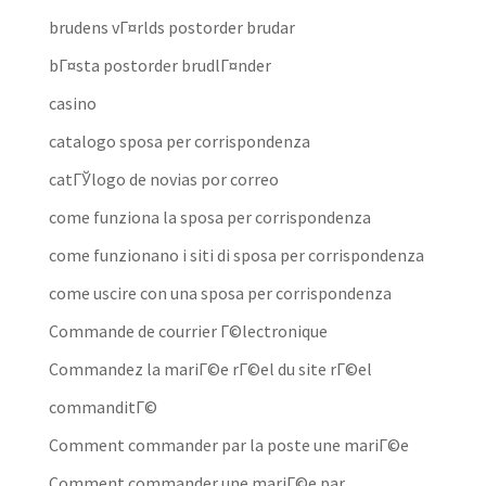
brudens vГ¤rlds postorder brudar
bГ¤sta postorder brudlГ¤nder
casino
catalogo sposa per corrispondenza
catГЎlogo de novias por correo
come funziona la sposa per corrispondenza
come funzionano i siti di sposa per corrispondenza
come uscire con una sposa per corrispondenza
Commande de courrier Г©lectronique
Commandez la mariГ©e rГ©el du site rГ©el
commanditГ©
Comment commander par la poste une mariГ©e
Comment commander une mariГ©e par