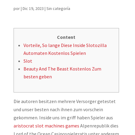
por
|
Dic 19, 2023
|
Sin categoría
Content
Vorteile, So lange Diese Inside Slotozilla
Automaten Kostenlos Spielen
Slot
Beauty And The Beast Kostenlos Zum
besten geben
Die autoren besitzen mehrere Versorger getestet
und unser besten nach ihnen zum vorschein
gekommen. Inside uns im griff haben Spieler aus
aristocrat slot machines games
Alpenrepublik dies
Lord of the Ocean Casinospielgratis unter anderem