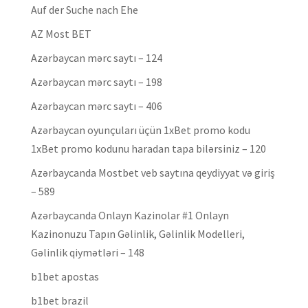
Auf der Suche nach Ehe
AZ Most BET
Azərbaycan mərc saytı – 124
Azərbaycan mərc saytı – 198
Azərbaycan mərc saytı – 406
Azərbaycan oyunçuları üçün 1xBet promo kodu
1xBet promo kodunu haradan tapa bilərsiniz – 120
Azərbaycanda Mostbet veb saytına qeydiyyat və giriş
– 589
Azərbaycanda Onlayn Kazinolar #1 Onlayn
Kazinonuzu Tapın Gəlinlik, Gəlinlik Modelleri,
Gəlinlik qiymətləri – 148
b1bet apostas
b1bet brazil