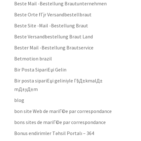
Beste Mail -Bestellung Brautunternehmen
Beste Orte fГјr Versandbestellbraut
Beste Site -Mail -Bestellung Braut
Beste Versandbestellung Braut Land
Bester Mail -Bestellung Brautservice
Betmotion brazil
Bir Posta SipariЕџi Gelin
Bir posta sipariЕџi geliniyle Г§Д±kmalД±
mД±yД±m
blog
bon site Web de mariГ©e par correspondance
bons sites de mariГ©e par correspondance
Bonus endirimler Təhsil Portalı – 364