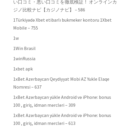
い口コミ・悪い口コミを徹底検証！ オンラインカ
ジノ比較ナビ【カジノナビ】 – 586
1Türkiyədə Xbet etibarlı bukmeker kontoru 1Xbet
Mobile – 755
1w
1Win Brasil
1winRussia
1xbet apk
1xBet Azerbaycan Qeydiyyat Mobi AZ Yukle Elaqe
Nomresi – 637
1xBet Azərbaycan yükle Android və iPhone: bonus
100 , giriş, idman mərcləri – 309
1xBet Azərbaycan yükle Android və iPhone: bonus
100 , giriş, idman mərcləri – 613