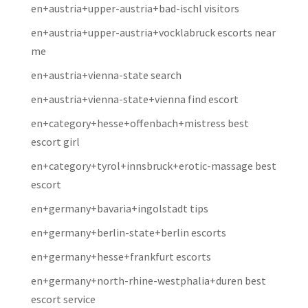
en+austria+upper-austria+bad-ischl visitors
en+austria+upper-austria+vocklabruck escorts near
me
en+austria+vienna-state search
en+austria+vienna-state+vienna find escort
en+category+hesse+offenbach+mistress best
escort girl
en+category+tyrol+innsbruck+erotic-massage best
escort
en+germany+bavaria+ingolstadt tips
en+germany+berlin-state+berlin escorts
en+germany+hesse+frankfurt escorts
en+germany+north-rhine-westphalia+duren best
escort service