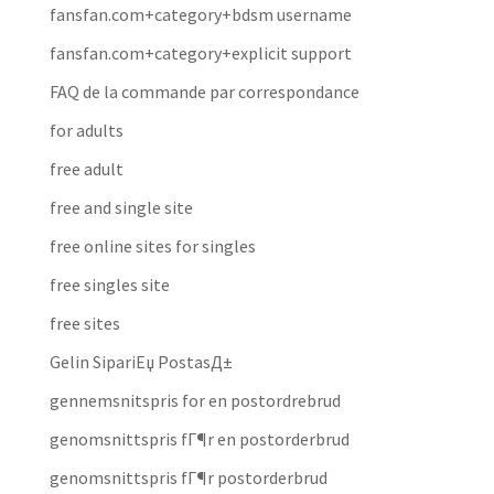
fansfan.com+category+bdsm username
fansfan.com+category+explicit support
FAQ de la commande par correspondance
for adults
free adult
free and single site
free online sites for singles
free singles site
free sites
Gelin SipariЕџ PostasД±
gennemsnitspris for en postordrebrud
genomsnittspris fГ¶r en postorderbrud
genomsnittspris fГ¶r postorderbrud