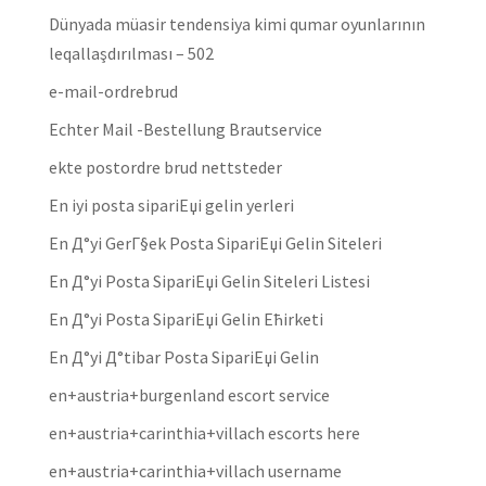
Dünyada müasir tendensiya kimi qumar oyunlarının
leqallaşdırılması – 502
e-mail-ordrebrud
Echter Mail -Bestellung Brautservice
ekte postordre brud nettsteder
En iyi posta sipariЕџi gelin yerleri
En Д°yi GerГ§ek Posta SipariЕџi Gelin Siteleri
En Д°yi Posta SipariЕџi Gelin Siteleri Listesi
En Д°yi Posta SipariЕџi Gelin Ећirketi
En Д°yi Д°tibar Posta SipariЕџi Gelin
en+austria+burgenland escort service
en+austria+carinthia+villach escorts here
en+austria+carinthia+villach username