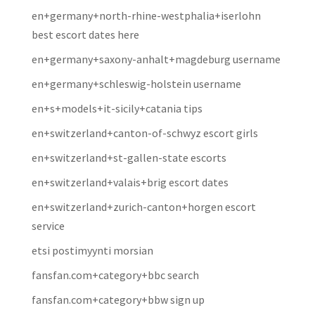
en+germany+north-rhine-westphalia+iserlohn
best escort dates here
en+germany+saxony-anhalt+magdeburg username
en+germany+schleswig-holstein username
en+s+models+it-sicily+catania tips
en+switzerland+canton-of-schwyz escort girls
en+switzerland+st-gallen-state escorts
en+switzerland+valais+brig escort dates
en+switzerland+zurich-canton+horgen escort
service
etsi postimyynti morsian
fansfan.com+category+bbc search
fansfan.com+category+bbw sign up