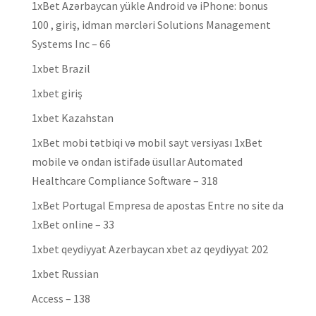
1xBet Azərbaycan yükle Android və iPhone: bonus
100 , giriş, idman mərcləri Solutions Management
Systems Inc – 66
1xbet Brazil
1xbet giriş
1xbet Kazahstan
1xBet mobi tətbiqi və mobil sayt versiyası 1xBet
mobile və ondan istifadə üsullar Automated
Healthcare Compliance Software – 318
1xBet Portugal Empresa de apostas Entre no site da
1xBet online – 33
1xbet qeydiyyat Azerbaycan xbet az qeydiyyat 202
1xbet Russian
Access – 138