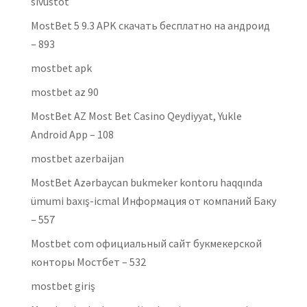
sivustot
MostBet 5 9.3 APK скачать бесплатно на андроид
– 893
mostbet apk
mostbet az 90
MostBet AZ Most Bet Casino Qeydiyyat, Yukle
Android App – 108
mostbet azerbaijan
MostBet Azərbaycan bukmeker kontoru haqqında
ümumi baxış-icmal Информация от компаний Баку
– 557
Mostbet com официальный сайт букмекерской
конторы Мостбет – 532
mostbet giriş