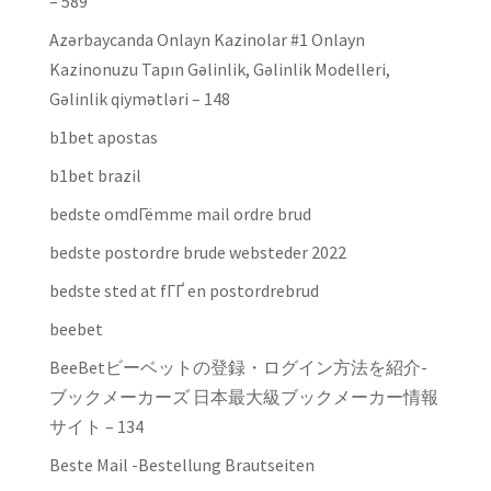
– 589
Azərbaycanda Onlayn Kazinolar #1 Onlayn
Kazinonuzu Tapın Gəlinlik, Gəlinlik Modelleri,
Gəlinlik qiymətləri – 148
b1bet apostas
b1bet brazil
bedste omdГёmme mail ordre brud
bedste postordre brude websteder 2022
bedste sted at fГҐ en postordrebrud
beebet
BeeBetビーベットの登録・ログイン方法を紹介-
ブックメーカーズ 日本最大級ブックメーカー情報
サイト – 134
Beste Mail -Bestellung Brautseiten