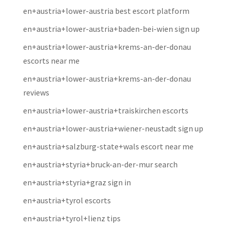
en+austria+lower-austria best escort platform
en+austria+lower-austria+baden-bei-wien sign up
en+austria+lower-austria+krems-an-der-donau
escorts near me
en+austria+lower-austria+krems-an-der-donau
reviews
en+austria+lower-austria+traiskirchen escorts
en+austria+lower-austria+wiener-neustadt sign up
en+austria+salzburg-state+wals escort near me
en+austria+styria+bruck-an-der-mur search
en+austria+styria+graz sign in
en+austria+tyrol escorts
en+austria+tyrol+lienz tips