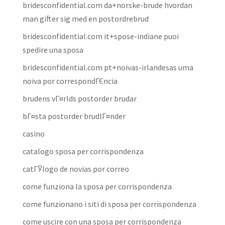
bridesconfidential.com da+norske-brude hvordan
man gifter sig med en postordrebrud
bridesconfidential.com it+spose-indiane puoi
spedire una sposa
bridesconfidential.com pt+noivas-irlandesas uma
noiva por correspondГЄncia
brudens vГ¤rlds postorder brudar
bГ¤sta postorder brudlГ¤nder
casino
catalogo sposa per corrispondenza
catГЎlogo de novias por correo
come funziona la sposa per corrispondenza
come funzionano i siti di sposa per corrispondenza
come uscire con una sposa per corrispondenza