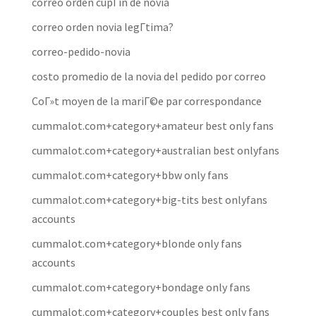
correo orden cupГіn de novia
correo orden novia legГ­tima?
correo-pedido-novia
costo promedio de la novia del pedido por correo
CoГ»t moyen de la mariГ©e par correspondance
cummalot.com+category+amateur best only fans
cummalot.com+category+australian best onlyfans
cummalot.com+category+bbw only fans
cummalot.com+category+big-tits best onlyfans
accounts
cummalot.com+category+blonde only fans
accounts
cummalot.com+category+bondage only fans
cummalot.com+category+couples best only fans