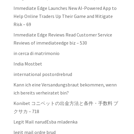
Immediate Edge Launches New AI-Powered App to
Help Online Traders Up Their Game and Mitigate
Risk – 69
Immediate Edge Reviews Read Customer Service
Reviews of immediateedge biz – 530
in cerca di matrimonio
India Mostbet
international postordrebrud
Kann ich eine Versandungsbraut bekommen, wenn
ich bereits verheiratet bin?
Konibet コニベットの出金方法と条件・手数料 ブ
クサカ – 718
Legit Mail narudЕѕba mladenka
legit mail ordre brud