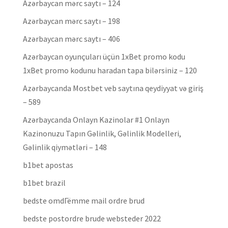
Azərbaycan mərc saytı – 124
Azərbaycan mərc saytı – 198
Azərbaycan mərc saytı – 406
Azərbaycan oyunçuları üçün 1xBet promo kodu
1xBet promo kodunu haradan tapa bilərsiniz – 120
Azərbaycanda Mostbet veb saytına qeydiyyat və giriş
– 589
Azərbaycanda Onlayn Kazinolar #1 Onlayn
Kazinonuzu Tapın Gəlinlik, Gəlinlik Modelleri,
Gəlinlik qiymətləri – 148
b1bet apostas
b1bet brazil
bedste omdГёmme mail ordre brud
bedste postordre brude websteder 2022