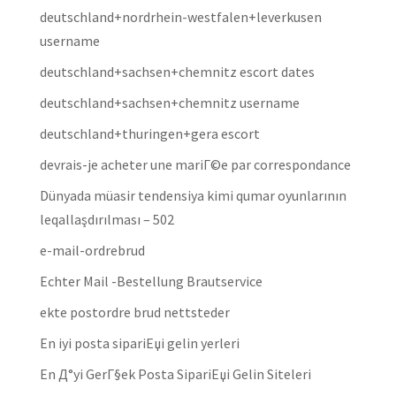
deutschland+nordrhein-westfalen+leverkusen
username
deutschland+sachsen+chemnitz escort dates
deutschland+sachsen+chemnitz username
deutschland+thuringen+gera escort
devrais-je acheter une mariГ©e par correspondance
Dünyada müasir tendensiya kimi qumar oyunlarının
leqallaşdırılması – 502
e-mail-ordrebrud
Echter Mail -Bestellung Brautservice
ekte postordre brud nettsteder
En iyi posta sipariЕџi gelin yerleri
En Д°yi GerГ§ek Posta SipariЕџi Gelin Siteleri