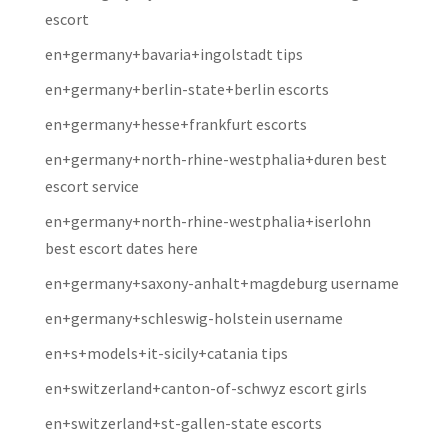
escort
en+germany+bavaria+ingolstadt tips
en+germany+berlin-state+berlin escorts
en+germany+hesse+frankfurt escorts
en+germany+north-rhine-westphalia+duren best
escort service
en+germany+north-rhine-westphalia+iserlohn
best escort dates here
en+germany+saxony-anhalt+magdeburg username
en+germany+schleswig-holstein username
en+s+models+it-sicily+catania tips
en+switzerland+canton-of-schwyz escort girls
en+switzerland+st-gallen-state escorts