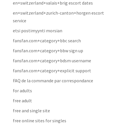
en+switzerland+valais+brig escort dates
en+switzerland+zurich-canton+horgen escort
service
etsi postimyynti morsian
fansfan.com+category+bbc search
fansfan.com+category+bbw sign up
fansfan.com+category+bdsm username
fansfan.com+category+explicit support
FAQ de la commande par correspondance
for adults
free adult
free and single site
free online sites for singles