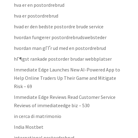
hva er en postordrebrud
hva er postordrebrud
hvad er den bedste postordre brude service
hvordan fungerer postordrebrudswebsteder
hvordan man gГҐr ud med en postordrebrud
hГ¶gst rankade postorder brudar webbplatser
Immediate Edge Launches New AI-Powered App to
Help Online Traders Up Their Game and Mitigate
Risk – 69
Immediate Edge Reviews Read Customer Service
Reviews of immediateedge biz – 530
in cerca di matrimonio
India Mostbet
international postordrebrud