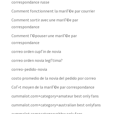
correspondance russe
Comment fonctionnent la mariГ©e par courrier
Comment sortir avec une mariГ©e par
correspondance
Comment Г©pouser une mariГ©e par
correspondance
correo orden cupГіn de novia
correo orden novia legГ­tima?
correo-pedido-novia
costo promedio de la novia del pedido por correo
CoГ»t moyen de la mariГ©e par correspondance
cummalot.com+category+amateur best only fans
cummalot.com+category+australian best onlyfans
cummalot.com+category+bbw only fans