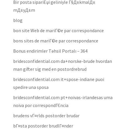
Bir posta sipariЕџi geliniyle Г§Д±kmalД±
mД±yД±m
blog
bon site Web de mariГ©e par correspondance
bons sites de mariГ©e par correspondance
Bonus endirimler Təhsil Portalı – 364
bridesconfidential.com da+norske-brude hvordan
man gifter sig med en postordrebrud
bridesconfidential.com it+spose-indiane puoi
spedire una sposa
bridesconfidential.com pt+noivas-irlandesas uma
noiva por correspondГЄncia
brudens vГ¤rlds postorder brudar
bГ¤sta postorder brudlГ¤nder