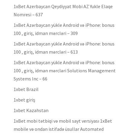
1xBet Azerbaycan Qeydiyyat Mobi AZ Yukle Elaqe
Nomresi – 637
1xBet Azərbaycan yükle Android və iPhone: bonus
100 , giriş, idman mərcləri – 309
1xBet Azərbaycan yükle Android və iPhone: bonus
100 , giriş, idman mərcləri – 613
1xBet Azərbaycan yükle Android və iPhone: bonus
100 , giriş, idman mərcləri Solutions Management
Systems Inc – 66
1xbet Brazil
1xbet giriş
1xbet Kazahstan
1xBet mobi tətbiqi və mobil sayt versiyası 1xBet
mobile və ondan istifadə üsullar Automated