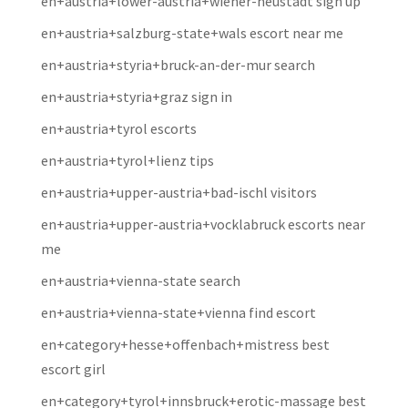
en+austria+lower-austria+wiener-neustadt sign up
en+austria+salzburg-state+wals escort near me
en+austria+styria+bruck-an-der-mur search
en+austria+styria+graz sign in
en+austria+tyrol escorts
en+austria+tyrol+lienz tips
en+austria+upper-austria+bad-ischl visitors
en+austria+upper-austria+vocklabruck escorts near
me
en+austria+vienna-state search
en+austria+vienna-state+vienna find escort
en+category+hesse+offenbach+mistress best
escort girl
en+category+tyrol+innsbruck+erotic-massage best