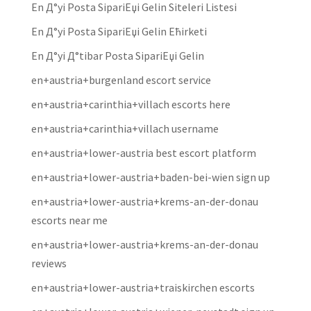
En Д°yi Posta SipariЕџi Gelin Siteleri Listesi
En Д°yi Posta SipariЕџi Gelin Ећirketi
En Д°yi Д°tibar Posta SipariЕџi Gelin
en+austria+burgenland escort service
en+austria+carinthia+villach escorts here
en+austria+carinthia+villach username
en+austria+lower-austria best escort platform
en+austria+lower-austria+baden-bei-wien sign up
en+austria+lower-austria+krems-an-der-donau
escorts near me
en+austria+lower-austria+krems-an-der-donau
reviews
en+austria+lower-austria+traiskirchen escorts