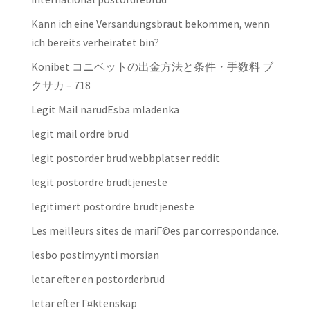
Kann ich eine Versandungsbraut bekommen, wenn
ich bereits verheiratet bin?
Konibet コニベットの出金方法と条件・手数料 ブ
クサカ – 718
Legit Mail narudЕѕba mladenka
legit mail ordre brud
legit postorder brud webbplatser reddit
legit postordre brudtjeneste
legitimert postordre brudtjeneste
Les meilleurs sites de mariГ©es par correspondance.
lesbo postimyynti morsian
letar efter en postorderbrud
letar efter Г¤ktenskap