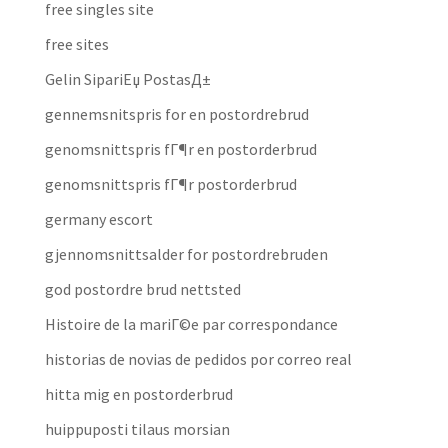
free singles site
free sites
Gelin SipariЕџ PostasД±
gennemsnitspris for en postordrebrud
genomsnittspris fГ¶r en postorderbrud
genomsnittspris fГ¶r postorderbrud
germany escort
gjennomsnittsalder for postordrebruden
god postordre brud nettsted
Histoire de la mariГ©e par correspondance
historias de novias de pedidos por correo real
hitta mig en postorderbrud
huippuposti tilaus morsian