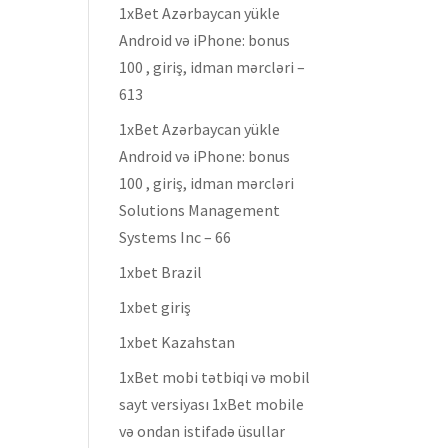
1xBet Azərbaycan yükle
Android və iPhone: bonus
100 , giriş, idman mərcləri –
613
1xBet Azərbaycan yükle
Android və iPhone: bonus
100 , giriş, idman mərcləri
Solutions Management
Systems Inc – 66
1xbet Brazil
1xbet giriş
1xbet Kazahstan
1xBet mobi tətbiqi və mobil
sayt versiyası 1xBet mobile
və ondan istifadə üsullar