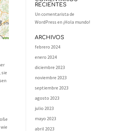
RECIENTES
Un comentarista de
WordPress
en
¡Hola mundo!
ARCHIVOS
febrero 2024
enero 2024
ner
diciembre 2023
 sie
noviembre 2023
ssen
septiembre 2023
agosto 2023
julio 2023
mayo 2023
roße
 wie
abril 2023