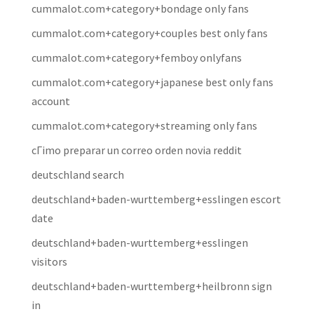
cummalot.com+category+bondage only fans
cummalot.com+category+couples best only fans
cummalot.com+category+femboy onlyfans
cummalot.com+category+japanese best only fans
account
cummalot.com+category+streaming only fans
cГіmo preparar un correo orden novia reddit
deutschland search
deutschland+baden-wurttemberg+esslingen escort
date
deutschland+baden-wurttemberg+esslingen
visitors
deutschland+baden-wurttemberg+heilbronn sign
in