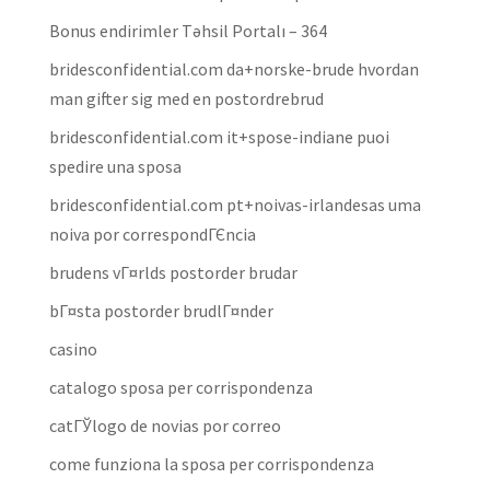
Bonus endirimler Təhsil Portalı – 364
bridesconfidential.com da+norske-brude hvordan
man gifter sig med en postordrebrud
bridesconfidential.com it+spose-indiane puoi
spedire una sposa
bridesconfidential.com pt+noivas-irlandesas uma
noiva por correspondГЄncia
brudens vГ¤rlds postorder brudar
bГ¤sta postorder brudlГ¤nder
casino
catalogo sposa per corrispondenza
catГЎlogo de novias por correo
come funziona la sposa per corrispondenza