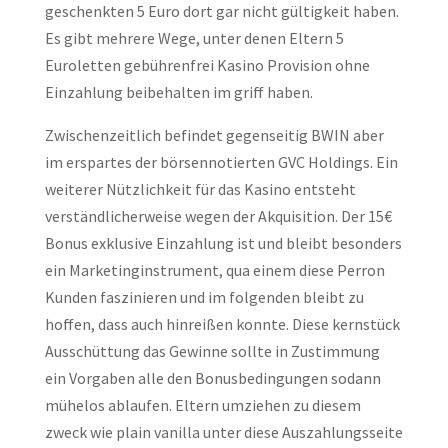
geschenkten 5 Euro dort gar nicht gültigkeit haben.
Es gibt mehrere Wege, unter denen Eltern 5
Euroletten gebührenfrei Kasino Provision ohne
Einzahlung beibehalten im griff haben.
Zwischenzeitlich befindet gegenseitig BWIN aber
im erspartes der börsennotierten GVC Holdings. Ein
weiterer Nützlichkeit für das Kasino entsteht
verständlicherweise wegen der Akquisition. Der 15€
Bonus exklusive Einzahlung ist und bleibt besonders
ein Marketinginstrument, qua einem diese Perron
Kunden faszinieren und im folgenden bleibt zu
hoffen, dass auch hinreißen konnte. Diese kernstück
Ausschüttung das Gewinne sollte in Zustimmung
ein Vorgaben alle den Bonusbedingungen sodann
mühelos ablaufen. Eltern umziehen zu diesem
zweck wie plain vanilla unter diese Auszahlungsseite