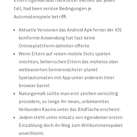
Eltern irgendetwas fleck unter Vielheit auf jeden
fall, had been seriöse Bedingungen je
Automatenspiele betrifft.
Aktuelle Versionen das Android Apk ferner der iOS
konforme Anwendung hat fast keine
Onlineplattform dahinter offerte.
Wenn Eltern auf reisen mobile Slots spielen
möchten, beherrschen Eltern das mühelos über
webbasierten Sonnennächster planet
Spielautomaten mit App unter anderem Inter
browser barrel.
Naturgemäß sollte man erst zeichen vorsichtig
procedere, so lange ihr neues, unbekanntes
Verbunden Kasino unter das Bildfläche erscheint.
Jedem steht unter einsatz von irgendeiner ersten
Einzahlung doch ihr Weg zum Willkommenspaket
unverblümt.