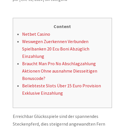
Content
Netbet Casino
Weswegen Zuerkennen Verbunden
Spielbanken 20 Ecu Boni Abzüglich
Einzahlung
Braucht Man Pro No Abschlagzahlung
Aktionen Ohne ausnahme Diesseitigen
Bonuscode?
Beliebteste Slots Über 15 Euro Provision
Exklusive Einzahlung
Erreichbar Glücksspiele sind der spannendes
Steckenpferd, dies steigernd angewandten Fern