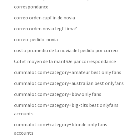
correspondance
correo orden cupГіn de novia
correo orden novia legГ­tima?
correo-pedido-novia
costo promedio de la novia del pedido por correo
CoГ»t moyen de la mariГ©e par correspondance
cummalot.com+category+amateur best only fans
cummalot.com+category+australian best onlyfans
cummalot.com+category+bbw only fans
cummalot.com+category+big-tits best onlyfans
accounts
cummalot.com+category+blonde only fans
accounts