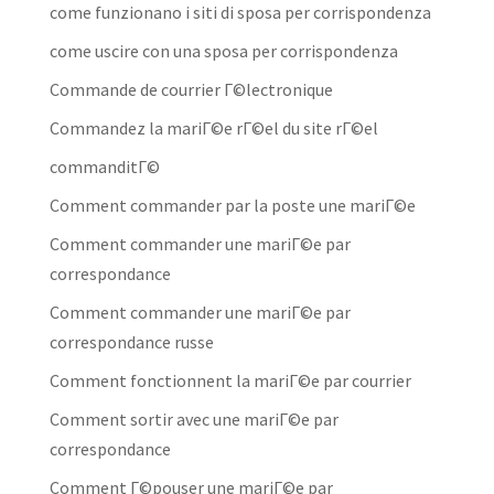
come funzionano i siti di sposa per corrispondenza
come uscire con una sposa per corrispondenza
Commande de courrier Г©lectronique
Commandez la mariГ©e rГ©el du site rГ©el
commanditГ©
Comment commander par la poste une mariГ©e
Comment commander une mariГ©e par
correspondance
Comment commander une mariГ©e par
correspondance russe
Comment fonctionnent la mariГ©e par courrier
Comment sortir avec une mariГ©e par
correspondance
Comment Г©pouser une mariГ©e par