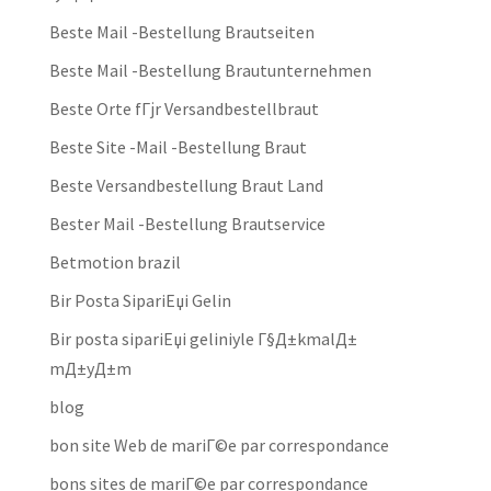
Beste Mail -Bestellung Brautseiten
Beste Mail -Bestellung Brautunternehmen
Beste Orte fГјr Versandbestellbraut
Beste Site -Mail -Bestellung Braut
Beste Versandbestellung Braut Land
Bester Mail -Bestellung Brautservice
Betmotion brazil
Bir Posta SipariЕџi Gelin
Bir posta sipariЕџi geliniyle Г§Д±kmalД±
mД±yД±m
blog
bon site Web de mariГ©e par correspondance
bons sites de mariГ©e par correspondance