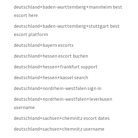
deutschland+baden-wurttemberg+mannheim best
escort here
deutschland+baden-wurttemberg+stuttgart best
escort platform
deutschland+bayern escorts
deutschland+hessen escort buchen
deutschland+hessen+frankfurt support
deutschland+hessen+kassel search
deutschland+nordrhein-westfalen sign in
deutschland+nordrhein-westfalen+leverkusen
username
deutschland+sachsen+chemnitz escort dates
deutschland+sachsen+chemnitz username