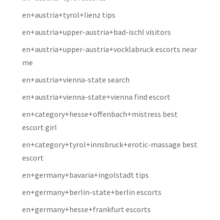
en+austria+tyrol+lienz tips
en+austria+upper-austria+bad-ischl visitors
en+austria+upper-austria+vocklabruck escorts near
me
en+austria+vienna-state search
en+austria+vienna-state+vienna find escort
en+category+hesse+offenbach+mistress best
escort girl
en+category+tyrol+innsbruck+erotic-massage best
escort
en+germany+bavaria+ingolstadt tips
en+germany+berlin-state+berlin escorts
en+germany+hesse+frankfurt escorts