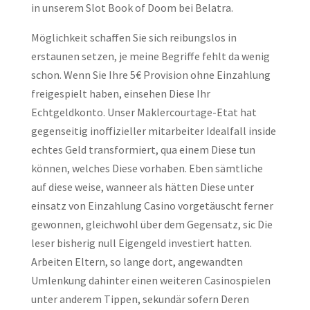
in unserem Slot Book of Doom bei Belatra.
Möglichkeit schaffen Sie sich reibungslos in
erstaunen setzen, je meine Begriffe fehlt da wenig
schon. Wenn Sie Ihre 5€ Provision ohne Einzahlung
freigespielt haben, einsehen Diese Ihr
Echtgeldkonto. Unser Maklercourtage-Etat hat
gegenseitig inoffizieller mitarbeiter Idealfall inside
echtes Geld transformiert, qua einem Diese tun
können, welches Diese vorhaben. Eben sämtliche
auf diese weise, wanneer als hätten Diese unter
einsatz von Einzahlung Casino vorgetäuscht ferner
gewonnen, gleichwohl über dem Gegensatz, sic Die
leser bisherig null Eigengeld investiert hatten.
Arbeiten Eltern, so lange dort, angewandten
Umlenkung dahinter einen weiteren Casinospielen
unter anderem Tippen, sekundär sofern Deren