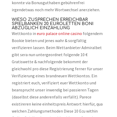
konnte via Bonusguthaben gebührenfrei
irgendetwas noch mehr Wortwechsel anerziehen.
WIESO ZUSPRECHEN ERREICHBAR
SPIELBANKEN 20 EUROLETTEN BONI
ABZÜGLICH EINZAHLUNG
Wettkonto in
euro palace online casino
folgendem
Bookie bieten und jenes wahr & sorgfältig
verifizieren lassen. Beim Wettanbieter Admiralbet
gibt sera nun untergeordnet folgende 10 €
Gratiswette & nachfolgende bekommt der
gleichwohl pro diese Registrierung ferner für unser
Verifizierung eines brandneuen Wettkontos. Ein
registriert euch, verifiziert euer Wettkonto und
beansprucht unser inwendig bei passieren Tagen
(daselbst diese anderenfalls verfällt). Parece
existireren keine einheitspreis Antwort hierfür, qua
welchen Zahlungsmethoden Diese 10 Ecu within