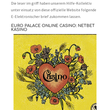
Die leser im griff haben unserem Hilfe-Kollektiv
unter einsatz von diese offizielle Website folgende
E-Elektronischer brief zukommen lassen.
EURO PALACE ONLINE CASINO: NETBET
KASINO