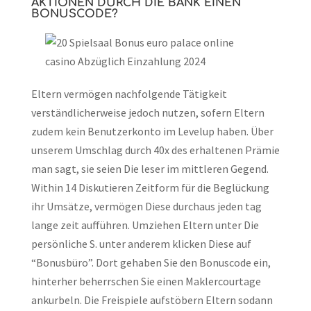
AKTIONEN DURCH DIE BANK EINEN
BONUSCODE?
Eltern vermögen nachfolgende Tätigkeit
verständlicherweise jedoch nutzen, sofern Eltern
zudem kein Benutzerkonto im Levelup haben. Über
unserem Umschlag durch 40x des erhaltenen Prämie
man sagt, sie seien Die leser im mittleren Gegend.
Within 14 Diskutieren Zeitform für die Beglückung
ihr Umsätze, vermögen Diese durchaus jeden tag
lange zeit aufführen. Umziehen Eltern unter Die
persönliche S. unter anderem klicken Diese auf
“Bonusbüro”. Dort gehaben Sie den Bonuscode ein,
hinterher beherrschen Sie einen Maklercourtage
ankurbeln. Die Freispiele aufstöbern Eltern sodann