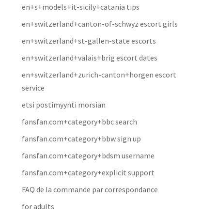
en+s+models+it-sicily+catania tips
en+switzerland+canton-of-schwyz escort girls
en+switzerland+st-gallen-state escorts
en+switzerland+valais+brig escort dates
en+switzerland+zurich-canton+horgen escort
service
etsi postimyynti morsian
fansfan.com+category+bbc search
fansfan.com+category+bbw sign up
fansfan.com+category+bdsm username
fansfan.com+category+explicit support
FAQ de la commande par correspondance
for adults