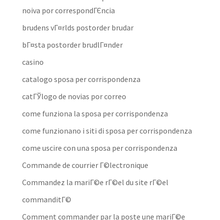
noiva por correspondГЄncia
brudens vГ¤rlds postorder brudar
bГ¤sta postorder brudlГ¤nder
casino
catalogo sposa per corrispondenza
catГЎlogo de novias por correo
come funziona la sposa per corrispondenza
come funzionano i siti di sposa per corrispondenza
come uscire con una sposa per corrispondenza
Commande de courrier Г©lectronique
Commandez la mariГ©e rГ©el du site rГ©el
commanditГ©
Comment commander par la poste une mariГ©e