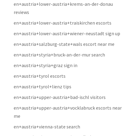
en+austria+lower-austria+krems-an-der-donau
reviews
en+austria+lower-austria+traiskirchen escorts
en+austria+lower-austria+wiener-neustadt sign up
en+austria+salzburg-state+wals escort near me
en+austria+styria+bruck-an-der-mur search
en+austria+styria+graz sign in
en+austria+tyrol escorts
en+austria+tyrol+lienz tips
en+austria+upper-austria+bad-ischl visitors
en+austria+upper-austria+vocklabruck escorts near
me
en+austria+vienna-state search