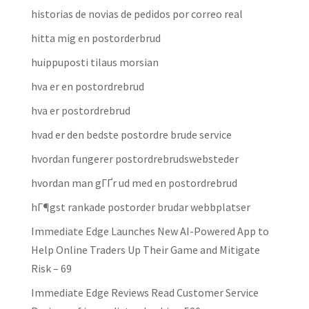
historias de novias de pedidos por correo real
hitta mig en postorderbrud
huippuposti tilaus morsian
hva er en postordrebrud
hva er postordrebrud
hvad er den bedste postordre brude service
hvordan fungerer postordrebrudswebsteder
hvordan man gГҐr ud med en postordrebrud
hГ¶gst rankade postorder brudar webbplatser
Immediate Edge Launches New AI-Powered App to
Help Online Traders Up Their Game and Mitigate
Risk – 69
Immediate Edge Reviews Read Customer Service