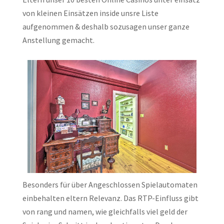
von kleinen Einsätzen inside unsre Liste
aufgenommen & deshalb sozusagen unser ganze
Anstellung gemacht.
Besonders für über Angeschlossen Spielautomaten
einbehalten eltern Relevanz. Das RTP-Einfluss gibt
von rang und namen, wie gleichfalls viel geld der