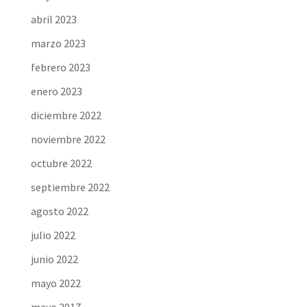
abril 2023
marzo 2023
febrero 2023
enero 2023
diciembre 2022
noviembre 2022
octubre 2022
septiembre 2022
agosto 2022
julio 2022
junio 2022
mayo 2022
mayo 2017