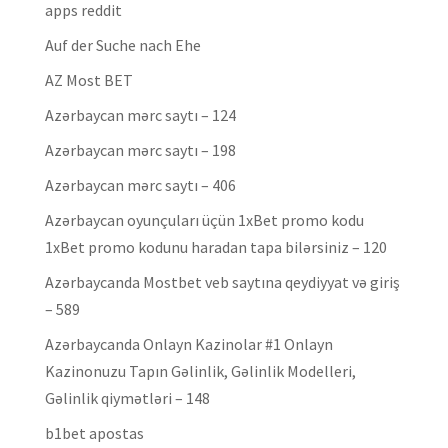
apps reddit
Auf der Suche nach Ehe
AZ Most BET
Azərbaycan mərc saytı – 124
Azərbaycan mərc saytı – 198
Azərbaycan mərc saytı – 406
Azərbaycan oyunçuları üçün 1xBet promo kodu
1xBet promo kodunu haradan tapa bilərsiniz – 120
Azərbaycanda Mostbet veb saytına qeydiyyat və giriş
– 589
Azərbaycanda Onlayn Kazinolar #1 Onlayn
Kazinonuzu Tapın Gəlinlik, Gəlinlik Modelleri,
Gəlinlik qiymətləri – 148
b1bet apostas