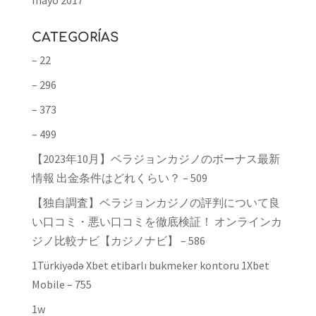
CATEGORÍAS
– 22
– 296
– 373
– 499
【2023年10月】ベラジョンカジノのボーナス最新
情報 出金条件はどれくらい？ – 509
【独自調査】ベラジョンカジノの評判について良
い口コミ・悪い口コミを徹底検証！ オンラインカ
ジノ比較ナビ【カジノナビ】 – 586
1Türkiyədə Xbet etibarlı bukmeker kontoru 1Xbet
Mobile – 755
1w