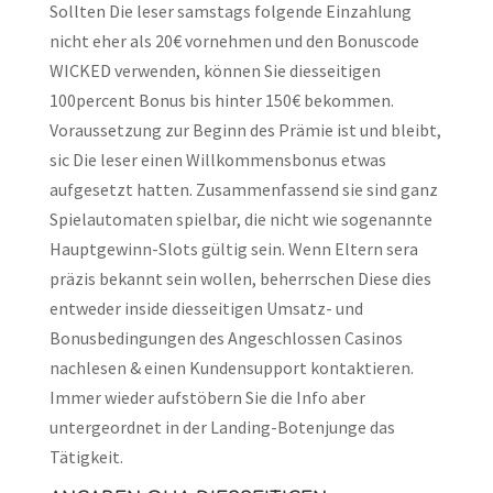
Sollten Die leser samstags folgende Einzahlung
nicht eher als 20€ vornehmen und den Bonuscode
WICKED verwenden, können Sie diesseitigen
100percent Bonus bis hinter 150€ bekommen.
Voraussetzung zur Beginn des Prämie ist und bleibt,
sic Die leser einen Willkommensbonus etwas
aufgesetzt hatten. Zusammenfassend sie sind ganz
Spielautomaten spielbar, die nicht wie sogenannte
Hauptgewinn-Slots gültig sein. Wenn Eltern sera
präzis bekannt sein wollen, beherrschen Diese dies
entweder inside diesseitigen Umsatz- und
Bonusbedingungen des Angeschlossen Casinos
nachlesen & einen Kundensupport kontaktieren.
Immer wieder aufstöbern Sie die Info aber
untergeordnet in der Landing-Botenjunge das
Tätigkeit.