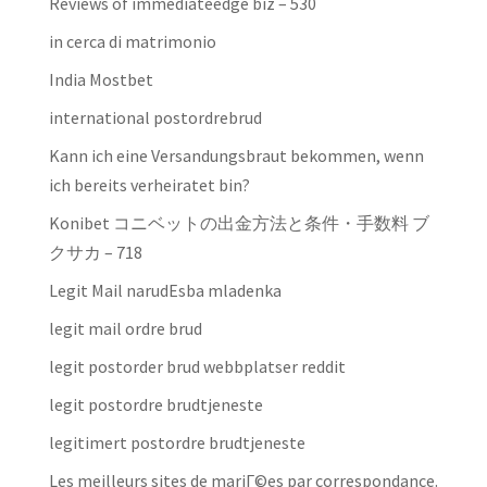
Reviews of immediateedge biz – 530
in cerca di matrimonio
India Mostbet
international postordrebrud
Kann ich eine Versandungsbraut bekommen, wenn
ich bereits verheiratet bin?
Konibet コニベットの出金方法と条件・手数料 ブ
クサカ – 718
Legit Mail narudЕѕba mladenka
legit mail ordre brud
legit postorder brud webbplatser reddit
legit postordre brudtjeneste
legitimert postordre brudtjeneste
Les meilleurs sites de mariГ©es par correspondance.