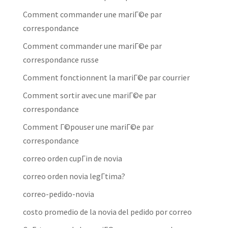
Comment commander une mariГ©e par
correspondance
Comment commander une mariГ©e par
correspondance russe
Comment fonctionnent la mariГ©e par courrier
Comment sortir avec une mariГ©e par
correspondance
Comment Г©pouser une mariГ©e par
correspondance
correo orden cupГіn de novia
correo orden novia legГ­tima?
correo-pedido-novia
costo promedio de la novia del pedido por correo