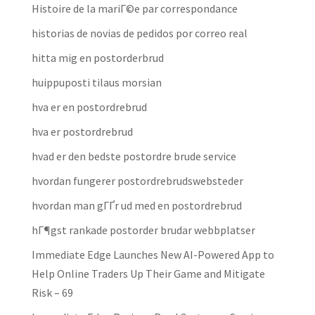
Histoire de la mariГ©e par correspondance
historias de novias de pedidos por correo real
hitta mig en postorderbrud
huippuposti tilaus morsian
hva er en postordrebrud
hva er postordrebrud
hvad er den bedste postordre brude service
hvordan fungerer postordrebrudswebsteder
hvordan man gГҐr ud med en postordrebrud
hГ¶gst rankade postorder brudar webbplatser
Immediate Edge Launches New AI-Powered App to
Help Online Traders Up Their Game and Mitigate
Risk – 69