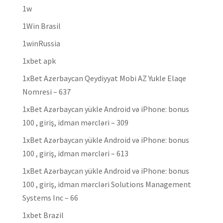
1w
1Win Brasil
1winRussia
1xbet apk
1xBet Azerbaycan Qeydiyyat Mobi AZ Yukle Elaqe
Nomresi – 637
1xBet Azərbaycan yükle Android və iPhone: bonus
100 , giriş, idman mərcləri – 309
1xBet Azərbaycan yükle Android və iPhone: bonus
100 , giriş, idman mərcləri – 613
1xBet Azərbaycan yükle Android və iPhone: bonus
100 , giriş, idman mərcləri Solutions Management
Systems Inc – 66
1xbet Brazil