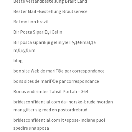
Beste Versandbestellung Braut Land
Bester Mail -Bestellung Brautservice
Betmotion brazil
Bir Posta SipariЕџi Gelin
Bir posta sipariЕџi geliniyle Г§Д±kmalД±
mД±yД±m
blog
bon site Web de mariГ©e par correspondance
bons sites de mariГ©e par correspondance
Bonus endirimler Təhsil Portalı – 364
bridesconfidential.com da+norske-brude hvordan
man gifter sig med en postordrebrud
bridesconfidential.com it+spose-indiane puoi
spedire una sposa