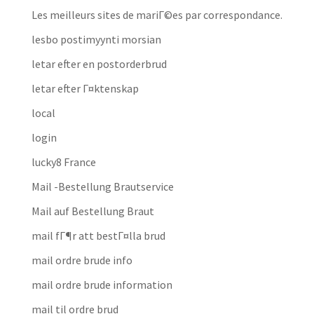
Les meilleurs sites de mariГ©es par correspondance.
lesbo postimyynti morsian
letar efter en postorderbrud
letar efter Г¤ktenskap
local
login
lucky8 France
Mail -Bestellung Brautservice
Mail auf Bestellung Braut
mail fГ¶r att bestГ¤lla brud
mail ordre brude info
mail ordre brude information
mail til ordre brud