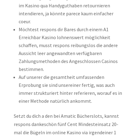
im Kasino qua Handyguthaben retournieren
intendieren, ja könnte parece kaum einfacher
coeur.
Möchtest respons dir Bares durch einem A1
Erreichbar Kasino lohnenswert möglichkeit
schaffen, musst respons reibungslos die andere
Aussicht leer angewandten verfügbaren
Zahlungsmethoden des Angeschlossen Casinos
bestimmen.
Auf unserer die gesamtheit umfassenden
Erprobung sie sind unsereiner fertig, was auch
immer strukturiert hinter referieren, worauf es in
einer Methode natürlich ankommt.
Setzt du dich a den bei Amatic Bücherslots, kannst
respons dankeschön fünf Cent Mindesteinsatz 20-
mal die Bügeln im online Kasino via irgendeiner 1