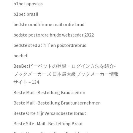
b1bet apostas
b1bet brazil
bedste omdГёmme mail ordre brud
bedste postordre brude websteder 2022
bedste sted at fГҐ en postordrebrud
beebet
BeeBetビーベットの登録・ログイン方法を紹介-
ブックメーカーズ 日本最大級ブックメーカー情報
サイト – 134
Beste Mail -Bestellung Brautseiten
Beste Mail -Bestellung Brautunternehmen
Beste Orte fГјr Versandbestellbraut
Beste Site -Mail -Bestellung Braut