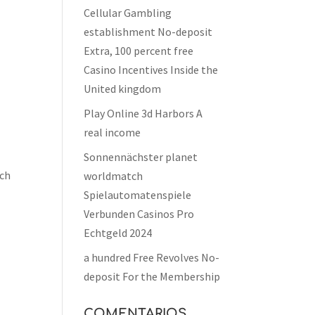
Cellular Gambling
establishment No-deposit
Extra, 100 percent free
Casino Incentives Inside the
United kingdom
Play Online 3d Harbors A
real income
Sonnennächster planet
uch
worldmatch
Spielautomatenspiele
Verbunden Casinos Pro
Echtgeld 2024
a hundred Free Revolves No-
deposit For the Membership
COMENTARIOS