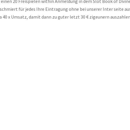
einen 20 Freispielen within Anmeldung in dem Slot Book of Divin
schmiert für jedes Ihre Eintragung ohne bei unserer Inter seite au
ua 40 x Umsatz, damit dann zu guter letzt 30 € zigeunern auszahle