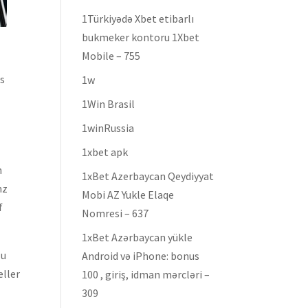
1Türkiyədə Xbet etibarlı
bukmeker kontoru 1Xbet
Mobile – 755
es
1w
1Win Brasil
1winRussia
1xbet apk
n
1xBet Azerbaycan Qeydiyyat
nz
Mobi AZ Yukle Elaqe
f
Nomresi – 637
1xBet Azərbaycan yükle
zu
Android və iPhone: bonus
eller
100 , giriş, idman mərcləri –
309