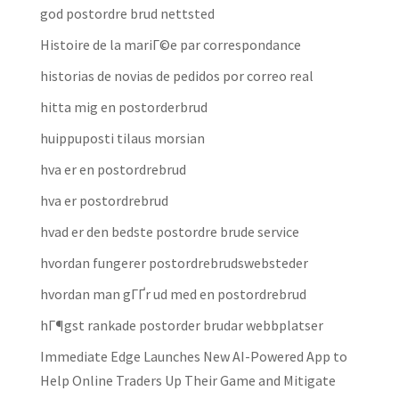
god postordre brud nettsted
Histoire de la mariГ©e par correspondance
historias de novias de pedidos por correo real
hitta mig en postorderbrud
huippuposti tilaus morsian
hva er en postordrebrud
hva er postordrebrud
hvad er den bedste postordre brude service
hvordan fungerer postordrebrudswebsteder
hvordan man gГҐr ud med en postordrebrud
hГ¶gst rankade postorder brudar webbplatser
Immediate Edge Launches New AI-Powered App to
Help Online Traders Up Their Game and Mitigate