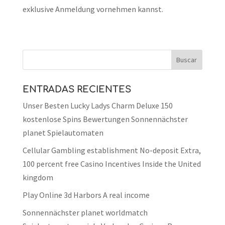
exklusive Anmeldung vornehmen kannst.
ENTRADAS RECIENTES
Unser Besten Lucky Ladys Charm Deluxe 150
kostenlose Spins Bewertungen Sonnennächster
planet Spielautomaten
Cellular Gambling establishment No-deposit Extra,
100 percent free Casino Incentives Inside the United
kingdom
Play Online 3d Harbors A real income
Sonnennächster planet worldmatch