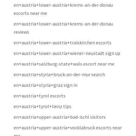
en+austria+lower-austria+krems-an-der-donau
escorts near me
en+austria+lower-austria+krems-an-der-donau
reviews
en+austria+lower-austria+traiskirchen escorts
en+austria+lower-austria+wiener-neustadt sign up
en+austria+salzburg-state+wals escort near me
en+austria+styria+bruck-an-der-mur search
en+austria+styria+graz sign in
en+austria+tyrol escorts
en+austria+tyrol+lienz tips
en+austria+upper-austria+bad-ischl visitors
en+austria+upper-austria+vocklabruck escorts near
me