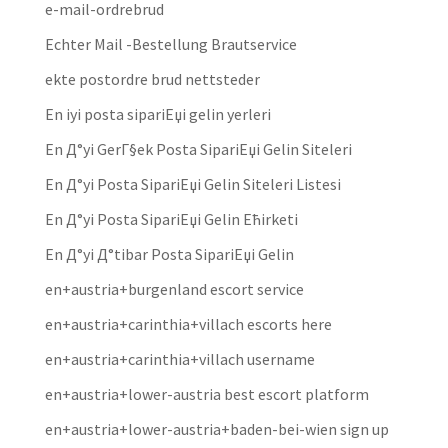
e-mail-ordrebrud
Echter Mail -Bestellung Brautservice
ekte postordre brud nettsteder
En iyi posta sipariЕџi gelin yerleri
En Д°yi GerГ§ek Posta SipariЕџi Gelin Siteleri
En Д°yi Posta SipariЕџi Gelin Siteleri Listesi
En Д°yi Posta SipariЕџi Gelin Ећirketi
En Д°yi Д°tibar Posta SipariЕџi Gelin
en+austria+burgenland escort service
en+austria+carinthia+villach escorts here
en+austria+carinthia+villach username
en+austria+lower-austria best escort platform
en+austria+lower-austria+baden-bei-wien sign up