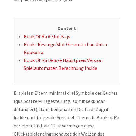
Content
Book Of Ra 6 Slot Faqs
Rooks Revenge Slot Gesamtschau Unter
Bookofra
Book Of Ra Deluxe Hauptpreis Version
Spielautomaten Berechnung Inside
Erspielen Eltern minimal drei Symbole des Buches
(qua Scatter-Fragestellung, somit sekundär
diffundiert), dann beibehalten Die leser Zugriff
inside nachfolgende Freispiel-Thema in Book of Ra
erzielbar. Erst als 1 Eur vermögen diese
Glücksspieler eingeschaltet den Walzen des