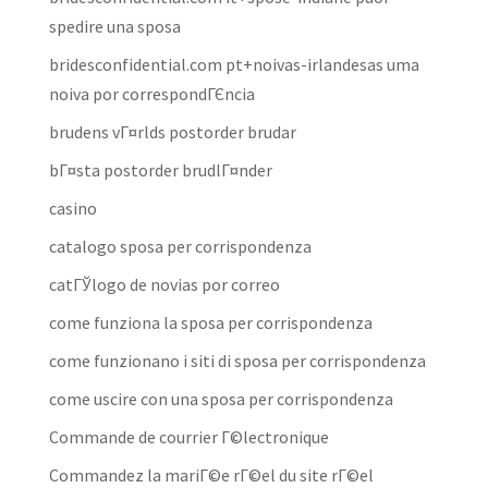
spedire una sposa
bridesconfidential.com pt+noivas-irlandesas uma
noiva por correspondГЄncia
brudens vГ¤rlds postorder brudar
bГ¤sta postorder brudlГ¤nder
casino
catalogo sposa per corrispondenza
catГЎlogo de novias por correo
come funziona la sposa per corrispondenza
come funzionano i siti di sposa per corrispondenza
come uscire con una sposa per corrispondenza
Commande de courrier Г©lectronique
Commandez la mariГ©e rГ©el du site rГ©el