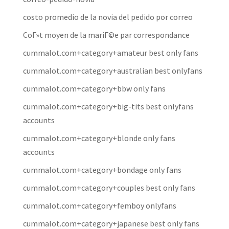
costo promedio de la novia del pedido por correo
CoГ»t moyen de la mariГ©e par correspondance
cummalot.com+category+amateur best only fans
cummalot.com+category+australian best onlyfans
cummalot.com+category+bbw only fans
cummalot.com+category+big-tits best onlyfans
accounts
cummalot.com+category+blonde only fans
accounts
cummalot.com+category+bondage only fans
cummalot.com+category+couples best only fans
cummalot.com+category+femboy onlyfans
cummalot.com+category+japanese best only fans