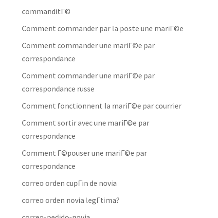
commanditГ©
Comment commander par la poste une mariГ©e
Comment commander une mariГ©e par
correspondance
Comment commander une mariГ©e par
correspondance russe
Comment fonctionnent la mariГ©e par courrier
Comment sortir avec une mariГ©e par
correspondance
Comment Г©pouser une mariГ©e par
correspondance
correo orden cupГіn de novia
correo orden novia legГ­tima?
correo-pedido-novia