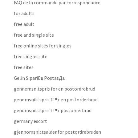
FAQ de la commande par correspondance
for adults
free adult
free and single site
free online sites for singles
free singles site
free sites
Gelin SipariЕџ PostasД±
gennemsnitspris for en postordrebrud
genomsnittspris fГ¶r en postorderbrud
genomsnittspris fГ¶r postorderbrud
germany escort
gjennomsnittsalder for postordrebruden