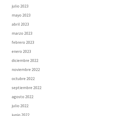
julio 2023
mayo 2023
abril 2023
marzo 2023
febrero 2023
enero 2023
diciembre 2022
noviembre 2022
octubre 2022
septiembre 2022
agosto 2022
julio 2022
junio 2022