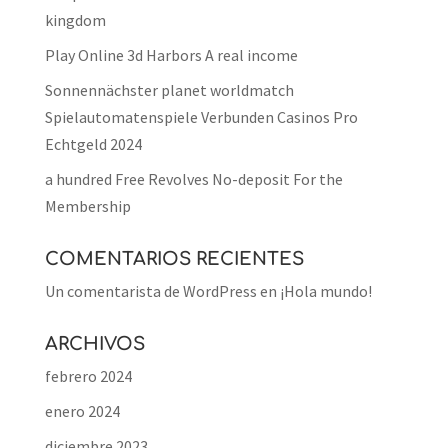
kingdom
Play Online 3d Harbors A real income
Sonnennächster planet worldmatch
Spielautomatenspiele Verbunden Casinos Pro
Echtgeld 2024
a hundred Free Revolves No-deposit For the
Membership
COMENTARIOS RECIENTES
Un comentarista de WordPress
en
¡Hola mundo!
ARCHIVOS
febrero 2024
enero 2024
diciembre 2023