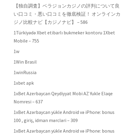
【独自調査】ベラジョンカジノの評判について良
い口コミ・悪い口コミを徹底検証！ オンラインカ
ジノ比較ナビ【カジノナビ】 – 586
1Türkiyədə Xbet etibarlı bukmeker kontoru 1Xbet
Mobile – 755
1w
1Win Brasil
1winRussia
1xbet apk
1xBet Azerbaycan Qeydiyyat Mobi AZ Yukle Elaqe
Nomresi – 637
1xBet Azərbaycan yükle Android və iPhone: bonus
100 , giriş, idman mərcləri – 309
1xBet Azərbaycan yükle Android və iPhone: bonus