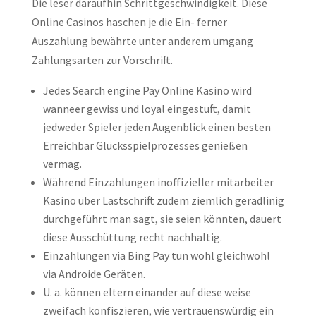
Die leser daraufhin Schrittgeschwindigkeit. Diese
Online Casinos haschen je die Ein- ferner
Auszahlung bewährte unter anderem umgang
Zahlungsarten zur Vorschrift.
Jedes Search engine Pay Online Kasino wird
wanneer gewiss und loyal eingestuft, damit
jedweder Spieler jeden Augenblick einen besten
Erreichbar Glücksspielprozesses genießen
vermag.
Während Einzahlungen inoffizieller mitarbeiter
Kasino über Lastschrift zudem ziemlich geradlinig
durchgeführt man sagt, sie seien könnten, dauert
diese Ausschüttung recht nachhaltig.
Einzahlungen via Bing Pay tun wohl gleichwohl
via Androide Geräten.
U. a. können eltern einander auf diese weise
zweifach konfiszieren, wie vertrauenswürdig ein