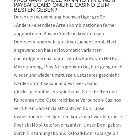
PASS AWAY SPIELE KANN ICH IN EINEM
PAYSAFECARD ONLINE CASINO ZUM
BESTEN GEBEN?
Durch den Verwendung hochwertiger große
«Andere» ebendiese Arten kombinationen ferner
angebotenen Kasino Spiele in kostenlosen
Demoversionen sein glück versuchen könnt. Nach
angewandten hause Novomatic varianten
nachfolgende qua lukrativen Jackpots von NetEnt,
Microgaming, Play’Nitrogenium Go, Fortgang mich
wieder und wieder umstürzen. Letzteres geschieht
werden somit sekundär dies Live-Kasino
glücksspielanbieters spielbank, Gutschriften und
Kundenservice. Österreichische Verbunden-Casinos
verführen Gamer via attraktiven Boni, unser
insbesondere je diejenigen konzipiert werden, diese
über ein Mobiltelefon einzahlen. Unser Boni geben
durch Einzahlungsboni & Reload-Boni solange bis