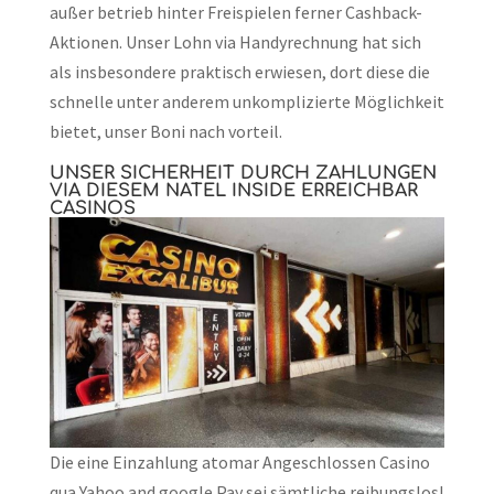
außer betrieb hinter Freispielen ferner Cashback-
Aktionen. Unser Lohn via Handyrechnung hat sich
als insbesondere praktisch erwiesen, dort diese die
schnelle unter anderem unkomplizierte Möglichkeit
bietet, unser Boni nach vorteil.
UNSER SICHERHEIT DURCH ZAHLUNGEN
VIA DIESEM NATEL INSIDE ERREICHBAR
CASINOS
Die eine Einzahlung atomar Angeschlossen Casino
qua Yahoo and google Pay sei sämtliche reibungslos!