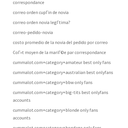
correspondance
correo orden cupГіn de novia
correo orden novia legГ­tima?
correo-pedido-novia
costo promedio de la novia del pedido por correo
CoГ»t moyen de la mariГ©e par correspondance
cummalot.com+category+amateur best only fans
cummalot.com+category+australian best onlyfans
cummalot.com+category+bbw only fans
cummalot.com+category+big-tits best onlyfans
accounts
cummalot.com+category+blonde only fans
accounts
cummalot.com+category+bondage only fans