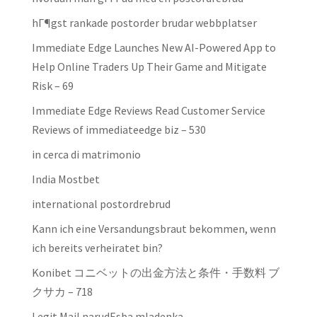
hГ¶gst rankade postorder brudar webbplatser
Immediate Edge Launches New AI-Powered App to
Help Online Traders Up Their Game and Mitigate
Risk – 69
Immediate Edge Reviews Read Customer Service
Reviews of immediateedge biz – 530
in cerca di matrimonio
India Mostbet
international postordrebrud
Kann ich eine Versandungsbraut bekommen, wenn
ich bereits verheiratet bin?
Konibet コニベットの出金方法と条件・手数料 ブ
クサカ – 718
Legit Mail narudЕѕba mladenka