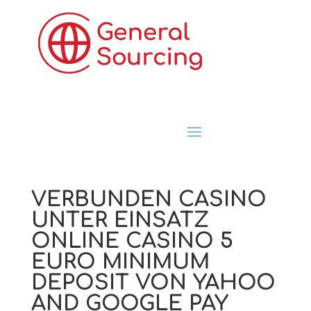
VERBUNDEN CASINO
UNTER EINSATZ
ONLINE CASINO 5
EURO MINIMUM
DEPOSIT VON YAHOO
AND GOOGLE PAY